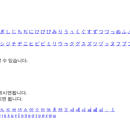
ぎ
し
じ
ち
ぢ
に
ひ
び
ぴ
み
り
う
ぅ
く
ぐ
す
ず
つ
づ
っ
ぬ
ふ
シ
ジ
チ
ヂ
ニ
ヒ
ビ
ピ
ミ
リ
ウ
ゥ
ク
グ
ス
ズ
ツ
ヅ
ッ
ヌ
フ
ブ
할 수 있습니다.
누르시면됩니다.
시면 됩니다.
ㅻ
ㅼ
ㅽ
ㅾ
ㅿ
ㆀ
ㆁ
ㆂ
ㆃ
ㆄ
ㆅ
ㆆ
ㆇ
ㆈ
ㆉ
ㆊ
ㆋ
ㆌ
ㆍ
ㆎ
θ
ι
κ
λ
μ
ν
ξ
ο
π
ρ
σ
τ
υ
φ
χ
ψ
ω