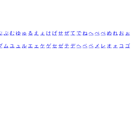
ぶ
ぷ
む
ゆ
ゅ
る
え
ぇ
け
げ
せ
ぜ
て
で
ね
へ
べ
ぺ
め
れ
お
ぉ
プ
ム
ユ
ュ
ル
エ
ェ
ケ
ゲ
セ
ゼ
テ
デ
ヘ
ベ
ペ
メ
レ
オ
ォ
コ
ゴ