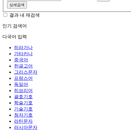
상세검색
결과 내 재검색
인기 검색어
다국어 입력
히라가나
가타카나
중국어
한글고어
그리스문자
프랑스어
독일어
히브리어
괄호기호
학술기호
기술기호
첨자기호
라틴문자
러시아문자