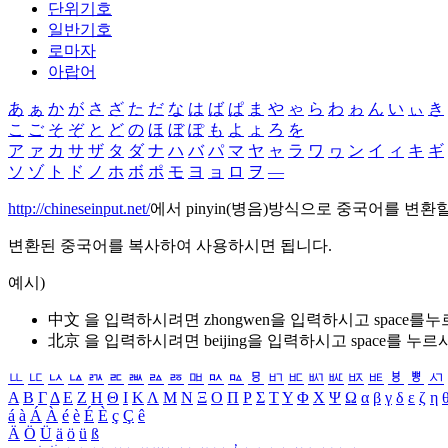
단위기호
일반기호
로마자
아랍어
あ
ぁ
か
が
さ
ざ
た
だ
な
は
ば
ぱ
ま
や
ゃ
ら
わ
ゎ
ん
い
ぃ
き
こ
ご
そ
ぞ
と
ど
の
ほ
ぼ
ぽ
も
よ
ょ
ろ
を
ア
ァ
カ
サ
ザ
タ
ダ
ナ
ハ
バ
パ
マ
ヤ
ャ
ラ
ワ
ヮ
ン
イ
ィ
キ
ギ
ソ
ゾ
ト
ド
ノ
ホ
ボ
ポ
モ
ヨ
ョ
ロ
ヲ
―
http://chineseinput.net/
에서 pinyin(병음)방식으로 중국어를 변환
변환된 중국어를 복사하여 사용하시면 됩니다.
예시)
中文 을 입력하시려면
zhongwen
을 입력하시고 space를
北京 을 입력하시려면
beijing
을 입력하시고 space를 누르
ㅥ
ㅦ
ㅧ
ㅨ
ㅩ
ㅪ
ㅫ
ㅬ
ㅭ
ㅮ
ㅯ
ㅰ
ㅱ
ㅲ
ㅳ
ㅴ
ㅵ
ㅶ
ㅷ
ㅸ
ㅹ
ㅺ
Α
Β
Γ
Δ
Ε
Ζ
Η
Θ
Ι
Κ
Λ
Μ
Ν
Ξ
Ο
Π
Ρ
Σ
Τ
Υ
Φ
Χ
Ψ
Ω
α
β
γ
δ
ε
ζ
η
á
à
Á
À
é
è
É
È
ç
Ç
ê
Ä
Ö
Ü
ä
ö
ü
ß