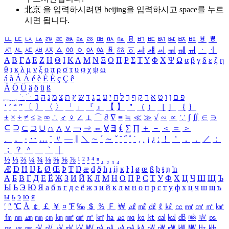
北京 을 입력하시려면
beijing
을 입력하시고 space를 누르
시면 됩니다.
ㅥ
ㅦ
ㅧ
ㅨ
ㅩ
ㅪ
ㅫ
ㅬ
ㅭ
ㅮ
ㅯ
ㅰ
ㅱ
ㅲ
ㅳ
ㅴ
ㅵ
ㅶ
ㅷ
ㅸ
ㅹ
ㅺ
ㅻ
ㅼ
ㅽ
ㅾ
ㅿ
ㆀ
ㆁ
ㆂ
ㆃ
ㆄ
ㆅ
ㆆ
ㆇ
ㆈ
ㆉ
ㆊ
ㆋ
ㆌ
ㆍ
ㆎ
Α
Β
Γ
Δ
Ε
Ζ
Η
Θ
Ι
Κ
Λ
Μ
Ν
Ξ
Ο
Π
Ρ
Σ
Τ
Υ
Φ
Χ
Ψ
Ω
α
β
γ
δ
ε
ζ
η
θ
ι
κ
λ
μ
ν
ξ
ο
π
ρ
σ
τ
υ
φ
χ
ψ
ω
á
à
Á
À
é
è
É
È
ç
Ç
ê
Ä
Ö
Ü
ä
ö
ü
ß
ְ
ֳ
ֲ
ֱ
ָ
ַ
ֵ
ֶ
ִ
ֹ
ּ
ֻ
ׂ
ׁ
ּ
ב
ה
נ
מ
צ
ת
ץ
ש
ד
ג
כ
ע
י
ח
ל
ך
ף
ק
ר
א
ט
ו
ן
ם
פ
‘
’
“
”
〔
〕
〈
〉
「
」
『
』
【
】
＂
（
）
［
］
｛
｝
±
×
÷
≠
≤
≥
∞
∴
♂
♀
∠
⊥
⌒
∂
∇
≡
≒
≪
≫
√
∽
∝
∵
∫
∬
∈
∋
⊆
⊇
⊂
⊃
∪
∩
∧
∨
￢
⇒
⇔
∀
∃
∮
∑
∏
＋
－
＜
＝
＞
、
。
·
‥
…
¨
〃
―
∥
＼
∼
´
～
ˇ
˘
˝
˚
˙
¸
˛
¡
¿
ː
！
＇
，
．
／
：
；
？
＾
＿
｀
｜
½
⅓
⅔
¼
¾
⅛
⅜
⅝
⅞
¹
²
³
⁴
ⁿ
₁
₂
₃
₄
Æ
Ð
Ħ
Ĳ
Ł
Ø
Œ
Þ
Ŧ
Ŋ
æ
đ
ð
ħ
ı
ĳ
ĸ
ŀ
ł
ø
œ
ß
þ
ŧ
ŋ
ŉ
А
Б
В
Г
Д
Е
Ё
Ж
З
И
Й
К
Л
М
Н
О
П
Р
С
Т
У
Ф
Х
Ц
Ч
Ш
Щ
Ъ
Ы
Ь
Э
Ю
Я
а
б
в
г
д
е
ё
ж
з
и
й
к
л
м
н
о
п
р
с
т
у
ф
х
ц
ч
ш
щ
ъ
ы
ь
э
ю
я
′
″
℃
Å
￠
￡
￥
¤
℉
‰
＄
％
Ｆ
￦
㎕
㎖
㎗
ℓ
㎘
㏄
㎣
㎤
㎥
㎦
㎙
㎚
㎛
㎜
㎝
㎞
㎟
㎠
㎡
㎢
㏊
㎍
㎎
㎏
㏏
㎈
㎉
㏈
㎧
㎨
㎰
㎱
㎲
㎳
㎴
㎵
㎶
㎷
㎸
㎹
㎀
㎁
㎂
㎃
㎄
㎺
㎻
㎽
㎾
㎿
㎐
㎑