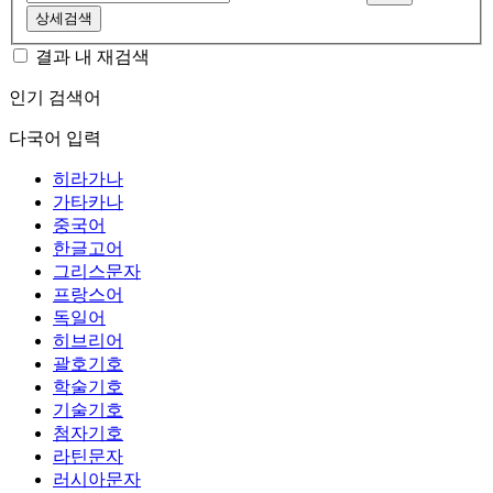
상세검색
결과 내 재검색
인기 검색어
다국어 입력
히라가나
가타카나
중국어
한글고어
그리스문자
프랑스어
독일어
히브리어
괄호기호
학술기호
기술기호
첨자기호
라틴문자
러시아문자