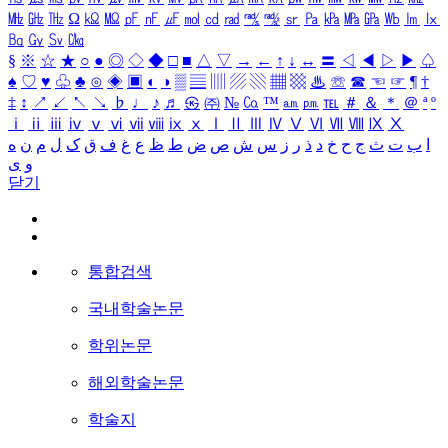
㎒
㎓
㎔
Ω
㏀
㏁
㎊
㎋
㎌
㏖
㏅
㎭
㎮
㎯
㏛
㎩
㎪
㎫
㎬
㏝
㏐
㏓
㏃
㏉
㏜
㏆
§
※
☆
★
○
●
◎
◇
◆
□
■
△
▽
→
←
↑
↓
↔
〓
◁
◀
▷
▶
♤
♠
♡
♥
♧
♣
⊙
◈
▣
◐
◑
▒
▤
▥
▨
▧
▦
▩
♨
☏
☎
☜
☞
¶
†
‡
↕
↗
↙
↖
↘
♭
♩
♪
♬
㉿
㈜
№
㏇
™
㏂
㏘
℡
＃
＆
＊
＠
ª
º
ⅰ
ⅱ
ⅲ
ⅳ
ⅴ
ⅵ
ⅶ
ⅷ
ⅸ
ⅹ
Ⅰ
Ⅱ
Ⅲ
Ⅳ
Ⅴ
Ⅵ
Ⅶ
Ⅷ
Ⅸ
Ⅹ
ا
ب
ت
ث
ج
ح
خ
د
ذ
ر
ز
س
ش
ص
ض
ط
ظ
ع
غ
ف
ق
ک
ل
م
ن
ه
و
ی
닫기
통합검색
국내학술논문
학위논문
해외학술논문
학술지