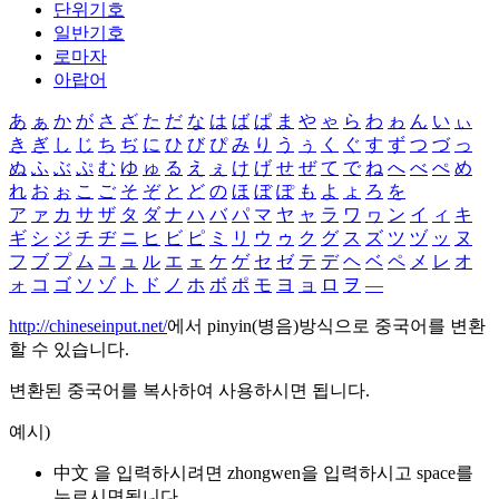
단위기호
일반기호
로마자
아랍어
あ
ぁ
か
が
さ
ざ
た
だ
な
は
ば
ぱ
ま
や
ゃ
ら
わ
ゎ
ん
い
ぃ
き
ぎ
し
じ
ち
ぢ
に
ひ
び
ぴ
み
り
う
ぅ
く
ぐ
す
ず
つ
づ
っ
ぬ
ふ
ぶ
ぷ
む
ゆ
ゅ
る
え
ぇ
け
げ
せ
ぜ
て
で
ね
へ
べ
ぺ
め
れ
お
ぉ
こ
ご
そ
ぞ
と
ど
の
ほ
ぼ
ぽ
も
よ
ょ
ろ
を
ア
ァ
カ
サ
ザ
タ
ダ
ナ
ハ
バ
パ
マ
ヤ
ャ
ラ
ワ
ヮ
ン
イ
ィ
キ
ギ
シ
ジ
チ
ヂ
ニ
ヒ
ビ
ピ
ミ
リ
ウ
ゥ
ク
グ
ス
ズ
ツ
ヅ
ッ
ヌ
フ
ブ
プ
ム
ユ
ュ
ル
エ
ェ
ケ
ゲ
セ
ゼ
テ
デ
ヘ
ベ
ペ
メ
レ
オ
ォ
コ
ゴ
ソ
ゾ
ト
ド
ノ
ホ
ボ
ポ
モ
ヨ
ョ
ロ
ヲ
―
http://chineseinput.net/
에서 pinyin(병음)방식으로 중국어를 변환
할 수 있습니다.
변환된 중국어를 복사하여 사용하시면 됩니다.
예시)
中文 을 입력하시려면
zhongwen
을 입력하시고 space를
누르시면됩니다.