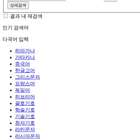
상세검색
결과 내 재검색
인기 검색어
다국어 입력
히라가나
가타카나
중국어
한글고어
그리스문자
프랑스어
독일어
히브리어
괄호기호
학술기호
기술기호
첨자기호
라틴문자
러시아문자