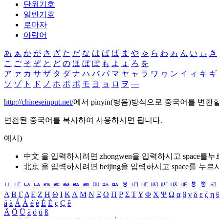
단위기호
일반기호
로마자
아랍어
あ
ぁ
か
が
さ
ざ
た
だ
な
は
ば
ぱ
ま
や
ゃ
ら
わ
ゎ
ん
い
ぃ
き
こ
ご
そ
ぞ
と
ど
の
ほ
ぼ
ぽ
も
よ
ょ
ろ
を
ア
ァ
カ
サ
ザ
タ
ダ
ナ
ハ
バ
パ
マ
ヤ
ャ
ラ
ワ
ヮ
ン
イ
ィ
キ
ギ
ソ
ゾ
ト
ド
ノ
ホ
ボ
ポ
モ
ヨ
ョ
ロ
ヲ
―
http://chineseinput.net/
에서 pinyin(병음)방식으로 중국어를 변환
변환된 중국어를 복사하여 사용하시면 됩니다.
예시)
中文 을 입력하시려면
zhongwen
을 입력하시고 space를
北京 을 입력하시려면
beijing
을 입력하시고 space를 누르
ㅥ
ㅦ
ㅧ
ㅨ
ㅩ
ㅪ
ㅫ
ㅬ
ㅭ
ㅮ
ㅯ
ㅰ
ㅱ
ㅲ
ㅳ
ㅴ
ㅵ
ㅶ
ㅷ
ㅸ
ㅹ
ㅺ
Α
Β
Γ
Δ
Ε
Ζ
Η
Θ
Ι
Κ
Λ
Μ
Ν
Ξ
Ο
Π
Ρ
Σ
Τ
Υ
Φ
Χ
Ψ
Ω
α
β
γ
δ
ε
ζ
η
á
à
Á
À
é
è
É
È
ç
Ç
ê
Ä
Ö
Ü
ä
ö
ü
ß