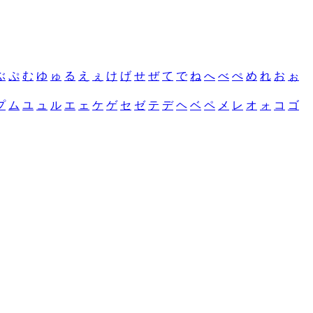
ぶ
ぷ
む
ゆ
ゅ
る
え
ぇ
け
げ
せ
ぜ
て
で
ね
へ
べ
ぺ
め
れ
お
ぉ
プ
ム
ユ
ュ
ル
エ
ェ
ケ
ゲ
セ
ゼ
テ
デ
ヘ
ベ
ペ
メ
レ
オ
ォ
コ
ゴ