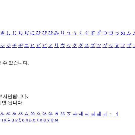
ぎ
し
じ
ち
ぢ
に
ひ
び
ぴ
み
り
う
ぅ
く
ぐ
す
ず
つ
づ
っ
ぬ
ふ
シ
ジ
チ
ヂ
ニ
ヒ
ビ
ピ
ミ
リ
ウ
ゥ
ク
グ
ス
ズ
ツ
ヅ
ッ
ヌ
フ
ブ
할 수 있습니다.
누르시면됩니다.
시면 됩니다.
ㅻ
ㅼ
ㅽ
ㅾ
ㅿ
ㆀ
ㆁ
ㆂ
ㆃ
ㆄ
ㆅ
ㆆ
ㆇ
ㆈ
ㆉ
ㆊ
ㆋ
ㆌ
ㆍ
ㆎ
θ
ι
κ
λ
μ
ν
ξ
ο
π
ρ
σ
τ
υ
φ
χ
ψ
ω