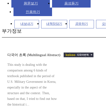
원문보기
음성듣기
인용하기
내보내기
내책장담기
공유하기
오
부가정보
다국어 초록 (Multilingual Abstract)
This study is dealing with the
comparison among 6 kinds of
textbook published in the period of
U.S. Military Government in Korea,
especially in the aspect of the
structure and the context. Then,
based on that, I tried to find out how
the historical i...