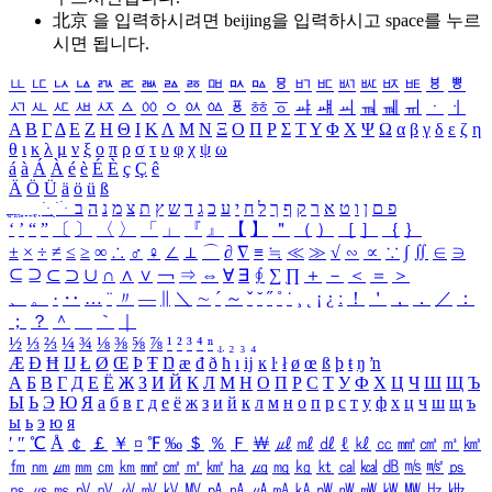
北京 을 입력하시려면
beijing
을 입력하시고 space를 누르
시면 됩니다.
ㅥ
ㅦ
ㅧ
ㅨ
ㅩ
ㅪ
ㅫ
ㅬ
ㅭ
ㅮ
ㅯ
ㅰ
ㅱ
ㅲ
ㅳ
ㅴ
ㅵ
ㅶ
ㅷ
ㅸ
ㅹ
ㅺ
ㅻ
ㅼ
ㅽ
ㅾ
ㅿ
ㆀ
ㆁ
ㆂ
ㆃ
ㆄ
ㆅ
ㆆ
ㆇ
ㆈ
ㆉ
ㆊ
ㆋ
ㆌ
ㆍ
ㆎ
Α
Β
Γ
Δ
Ε
Ζ
Η
Θ
Ι
Κ
Λ
Μ
Ν
Ξ
Ο
Π
Ρ
Σ
Τ
Υ
Φ
Χ
Ψ
Ω
α
β
γ
δ
ε
ζ
η
θ
ι
κ
λ
μ
ν
ξ
ο
π
ρ
σ
τ
υ
φ
χ
ψ
ω
á
à
Á
À
é
è
É
È
ç
Ç
ê
Ä
Ö
Ü
ä
ö
ü
ß
ְ
ֳ
ֲ
ֱ
ָ
ַ
ֵ
ֶ
ִ
ֹ
ּ
ֻ
ׂ
ׁ
ּ
ב
ה
נ
מ
צ
ת
ץ
ש
ד
ג
כ
ע
י
ח
ל
ך
ף
ק
ר
א
ט
ו
ן
ם
פ
‘
’
“
”
〔
〕
〈
〉
「
」
『
』
【
】
＂
（
）
［
］
｛
｝
±
×
÷
≠
≤
≥
∞
∴
♂
♀
∠
⊥
⌒
∂
∇
≡
≒
≪
≫
√
∽
∝
∵
∫
∬
∈
∋
⊆
⊇
⊂
⊃
∪
∩
∧
∨
￢
⇒
⇔
∀
∃
∮
∑
∏
＋
－
＜
＝
＞
、
。
·
‥
…
¨
〃
―
∥
＼
∼
´
～
ˇ
˘
˝
˚
˙
¸
˛
¡
¿
ː
！
＇
，
．
／
：
；
？
＾
＿
｀
｜
½
⅓
⅔
¼
¾
⅛
⅜
⅝
⅞
¹
²
³
⁴
ⁿ
₁
₂
₃
₄
Æ
Ð
Ħ
Ĳ
Ł
Ø
Œ
Þ
Ŧ
Ŋ
æ
đ
ð
ħ
ı
ĳ
ĸ
ŀ
ł
ø
œ
ß
þ
ŧ
ŋ
ŉ
А
Б
В
Г
Д
Е
Ё
Ж
З
И
Й
К
Л
М
Н
О
П
Р
С
Т
У
Ф
Х
Ц
Ч
Ш
Щ
Ъ
Ы
Ь
Э
Ю
Я
а
б
в
г
д
е
ё
ж
з
и
й
к
л
м
н
о
п
р
с
т
у
ф
х
ц
ч
ш
щ
ъ
ы
ь
э
ю
я
′
″
℃
Å
￠
￡
￥
¤
℉
‰
＄
％
Ｆ
￦
㎕
㎖
㎗
ℓ
㎘
㏄
㎣
㎤
㎥
㎦
㎙
㎚
㎛
㎜
㎝
㎞
㎟
㎠
㎡
㎢
㏊
㎍
㎎
㎏
㏏
㎈
㎉
㏈
㎧
㎨
㎰
㎱
㎲
㎳
㎴
㎵
㎶
㎷
㎸
㎹
㎀
㎁
㎂
㎃
㎄
㎺
㎻
㎽
㎾
㎿
㎐
㎑