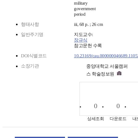
military
government
period
형태사항
iii, 68 p. ; 26 cm
일반주기명
지도교수:
장규식
참고문헌 수록
DOI식별코드
10.23169/cau.000000046689.1105
소장기관
중앙대학교 서울캠퍼
스 학술정보원
0
0
상세조회
다운로드
내