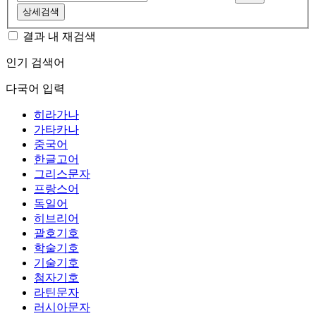
상세검색
결과 내 재검색
인기 검색어
다국어 입력
히라가나
가타카나
중국어
한글고어
그리스문자
프랑스어
독일어
히브리어
괄호기호
학술기호
기술기호
첨자기호
라틴문자
러시아문자