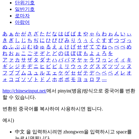
단위기호
일반기호
로마자
아랍어
あ
ぁ
か
が
さ
ざ
た
だ
な
は
ば
ぱ
ま
や
ゃ
ら
わ
ゎ
ん
い
ぃ
き
ぎ
し
じ
ち
ぢ
に
ひ
び
ぴ
み
り
う
ぅ
く
ぐ
す
ず
つ
づ
っ
ぬ
ふ
ぶ
ぷ
む
ゆ
ゅ
る
え
ぇ
け
げ
せ
ぜ
て
で
ね
へ
べ
ぺ
め
れ
お
ぉ
こ
ご
そ
ぞ
と
ど
の
ほ
ぼ
ぽ
も
よ
ょ
ろ
を
ア
ァ
カ
サ
ザ
タ
ダ
ナ
ハ
バ
パ
マ
ヤ
ャ
ラ
ワ
ヮ
ン
イ
ィ
キ
ギ
シ
ジ
チ
ヂ
ニ
ヒ
ビ
ピ
ミ
リ
ウ
ゥ
ク
グ
ス
ズ
ツ
ヅ
ッ
ヌ
フ
ブ
プ
ム
ユ
ュ
ル
エ
ェ
ケ
ゲ
セ
ゼ
テ
デ
ヘ
ベ
ペ
メ
レ
オ
ォ
コ
ゴ
ソ
ゾ
ト
ド
ノ
ホ
ボ
ポ
モ
ヨ
ョ
ロ
ヲ
―
http://chineseinput.net/
에서 pinyin(병음)방식으로 중국어를 변환
할 수 있습니다.
변환된 중국어를 복사하여 사용하시면 됩니다.
예시)
中文 을 입력하시려면
zhongwen
을 입력하시고 space를
누르시면됩니다.