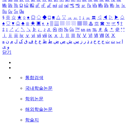
㎒
㎓
㎔
Ω
㏀
㏁
㎊
㎋
㎌
㏖
㏅
㎭
㎮
㎯
㏛
㎩
㎪
㎫
㎬
㏝
㏐
㏓
㏃
㏉
㏜
㏆
§
※
☆
★
○
●
◎
◇
◆
□
■
△
▽
→
←
↑
↓
↔
〓
◁
◀
▷
▶
♤
♠
♡
♥
♧
♣
⊙
◈
▣
◐
◑
▒
▤
▥
▨
▧
▦
▩
♨
☏
☎
☜
☞
¶
†
‡
↕
↗
↙
↖
↘
♭
♩
♪
♬
㉿
㈜
№
㏇
™
㏂
㏘
℡
＃
＆
＊
＠
ª
º
ⅰ
ⅱ
ⅲ
ⅳ
ⅴ
ⅵ
ⅶ
ⅷ
ⅸ
ⅹ
Ⅰ
Ⅱ
Ⅲ
Ⅳ
Ⅴ
Ⅵ
Ⅶ
Ⅷ
Ⅸ
Ⅹ
ا
ب
ت
ث
ج
ح
خ
د
ذ
ر
ز
س
ش
ص
ض
ط
ظ
ع
غ
ف
ق
ک
ل
م
ن
ه
و
ی
닫기
통합검색
국내학술논문
학위논문
해외학술논문
학술지