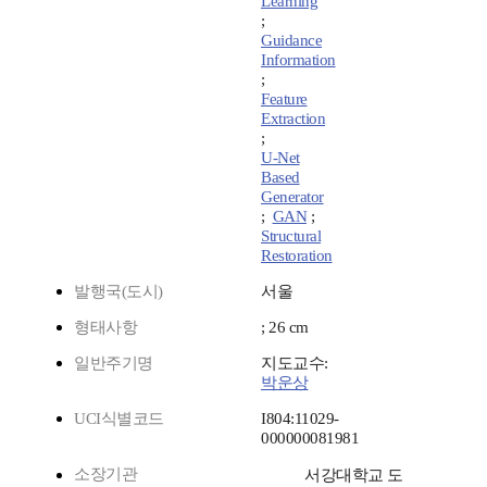
Learning
;
Guidance
Information
;
Feature
Extraction
;
U-Net
Based
Generator
;
GAN
;
Structural
Restoration
발행국(도시)
서울
형태사항
; 26 cm
일반주기명
지도교수:
박운상
UCI식별코드
I804:11029-
000000081981
소장기관
서강대학교 도