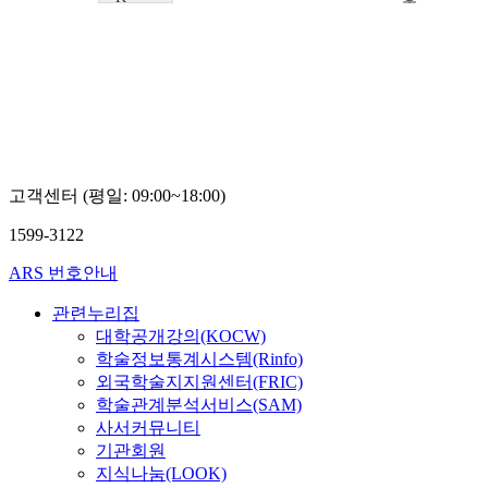
훈
MOOC
철
한
국
과
학
기
술
원
오
종
고객센터 (평일: 09:00~18:00)
훈
1599-3122
ARS 번호안내
관련누리집
대학공개강의(KOCW)
학술정보통계시스템(Rinfo)
외국학술지지원센터(FRIC)
학술관계분석서비스(SAM)
사서커뮤니티
기관회원
지식나눔(LOOK)