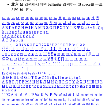
北京 을 입력하시려면
beijing
을 입력하시고 space를 누르
시면 됩니다.
ㅥ
ㅦ
ㅧ
ㅨ
ㅩ
ㅪ
ㅫ
ㅬ
ㅭ
ㅮ
ㅯ
ㅰ
ㅱ
ㅲ
ㅳ
ㅴ
ㅵ
ㅶ
ㅷ
ㅸ
ㅹ
ㅺ
ㅻ
ㅼ
ㅽ
ㅾ
ㅿ
ㆀ
ㆁ
ㆂ
ㆃ
ㆄ
ㆅ
ㆆ
ㆇ
ㆈ
ㆉ
ㆊ
ㆋ
ㆌ
ㆍ
ㆎ
Α
Β
Γ
Δ
Ε
Ζ
Η
Θ
Ι
Κ
Λ
Μ
Ν
Ξ
Ο
Π
Ρ
Σ
Τ
Υ
Φ
Χ
Ψ
Ω
α
β
γ
δ
ε
ζ
η
θ
ι
κ
λ
μ
ν
ξ
ο
π
ρ
σ
τ
υ
φ
χ
ψ
ω
á
à
Á
À
é
è
É
È
ç
Ç
ê
Ä
Ö
Ü
ä
ö
ü
ß
ְ
ֳ
ֲ
ֱ
ָ
ַ
ֵ
ֶ
ִ
ֹ
ּ
ֻ
ׂ
ׁ
ּ
ב
ה
נ
מ
צ
ת
ץ
ש
ד
ג
כ
ע
י
ח
ל
ך
ף
ק
ר
א
ט
ו
ן
ם
פ
‘
’
“
”
〔
〕
〈
〉
「
」
『
』
【
】
＂
（
）
［
］
｛
｝
±
×
÷
≠
≤
≥
∞
∴
♂
♀
∠
⊥
⌒
∂
∇
≡
≒
≪
≫
√
∽
∝
∵
∫
∬
∈
∋
⊆
⊇
⊂
⊃
∪
∩
∧
∨
￢
⇒
⇔
∀
∃
∮
∑
∏
＋
－
＜
＝
＞
、
。
·
‥
…
¨
〃
―
∥
＼
∼
´
～
ˇ
˘
˝
˚
˙
¸
˛
¡
¿
ː
！
＇
，
．
／
：
；
？
＾
＿
｀
｜
½
⅓
⅔
¼
¾
⅛
⅜
⅝
⅞
¹
²
³
⁴
ⁿ
₁
₂
₃
₄
Æ
Ð
Ħ
Ĳ
Ł
Ø
Œ
Þ
Ŧ
Ŋ
æ
đ
ð
ħ
ı
ĳ
ĸ
ŀ
ł
ø
œ
ß
þ
ŧ
ŋ
ŉ
А
Б
В
Г
Д
Е
Ё
Ж
З
И
Й
К
Л
М
Н
О
П
Р
С
Т
У
Ф
Х
Ц
Ч
Ш
Щ
Ъ
Ы
Ь
Э
Ю
Я
а
б
в
г
д
е
ё
ж
з
и
й
к
л
м
н
о
п
р
с
т
у
ф
х
ц
ч
ш
щ
ъ
ы
ь
э
ю
я
′
″
℃
Å
￠
￡
￥
¤
℉
‰
＄
％
Ｆ
￦
㎕
㎖
㎗
ℓ
㎘
㏄
㎣
㎤
㎥
㎦
㎙
㎚
㎛
㎜
㎝
㎞
㎟
㎠
㎡
㎢
㏊
㎍
㎎
㎏
㏏
㎈
㎉
㏈
㎧
㎨
㎰
㎱
㎲
㎳
㎴
㎵
㎶
㎷
㎸
㎹
㎀
㎁
㎂
㎃
㎄
㎺
㎻
㎽
㎾
㎿
㎐
㎑