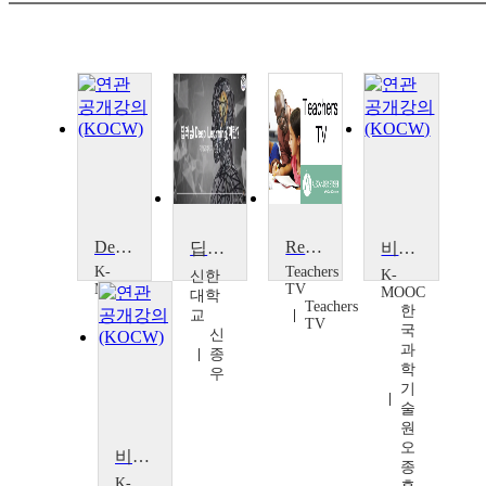
Deep Learning with TensorFlow
Resources: Deep Learning with Mini Whiteboards
딥러닝(Deep Learning)이란
비전공자를 위한 AI 딥러닝(Deep Learning)
K-
Teachers
K-
신한
MOOC
TV
MOOC
대학
Teachers
선
한
교
TV
문
국
신
대
과
종
학
학
우
교
기
김
술
종
원
혁,
오
비전공자를 위한 AI 딥러닝(Deep Learning)
이
종
성
K-