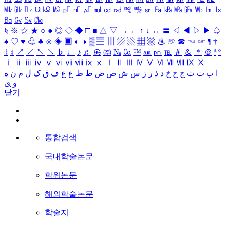
㎒
㎓
㎔
Ω
㏀
㏁
㎊
㎋
㎌
㏖
㏅
㎭
㎮
㎯
㏛
㎩
㎪
㎫
㎬
㏝
㏐
㏓
㏃
㏉
㏜
㏆
§
※
☆
★
○
●
◎
◇
◆
□
■
△
▽
→
←
↑
↓
↔
〓
◁
◀
▷
▶
♤
♠
♡
♥
♧
♣
⊙
◈
▣
◐
◑
▒
▤
▥
▨
▧
▦
▩
♨
☏
☎
☜
☞
¶
†
‡
↕
↗
↙
↖
↘
♭
♩
♪
♬
㉿
㈜
№
㏇
™
㏂
㏘
℡
＃
＆
＊
＠
ª
º
ⅰ
ⅱ
ⅲ
ⅳ
ⅴ
ⅵ
ⅶ
ⅷ
ⅸ
ⅹ
Ⅰ
Ⅱ
Ⅲ
Ⅳ
Ⅴ
Ⅵ
Ⅶ
Ⅷ
Ⅸ
Ⅹ
ا
ب
ت
ث
ج
ح
خ
د
ذ
ر
ز
س
ش
ص
ض
ط
ظ
ع
غ
ف
ق
ک
ل
م
ن
ه
و
ی
닫기
통합검색
국내학술논문
학위논문
해외학술논문
학술지