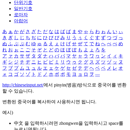
단위기호
일반기호
로마자
아랍어
あ
ぁ
か
が
さ
ざ
た
だ
な
は
ば
ぱ
ま
や
ゃ
ら
わ
ゎ
ん
い
ぃ
き
ぎ
し
じ
ち
ぢ
に
ひ
び
ぴ
み
り
う
ぅ
く
ぐ
す
ず
つ
づ
っ
ぬ
ふ
ぶ
ぷ
む
ゆ
ゅ
る
え
ぇ
け
げ
せ
ぜ
て
で
ね
へ
べ
ぺ
め
れ
お
ぉ
こ
ご
そ
ぞ
と
ど
の
ほ
ぼ
ぽ
も
よ
ょ
ろ
を
ア
ァ
カ
サ
ザ
タ
ダ
ナ
ハ
バ
パ
マ
ヤ
ャ
ラ
ワ
ヮ
ン
イ
ィ
キ
ギ
シ
ジ
チ
ヂ
ニ
ヒ
ビ
ピ
ミ
リ
ウ
ゥ
ク
グ
ス
ズ
ツ
ヅ
ッ
ヌ
フ
ブ
プ
ム
ユ
ュ
ル
エ
ェ
ケ
ゲ
セ
ゼ
テ
デ
ヘ
ベ
ペ
メ
レ
オ
ォ
コ
ゴ
ソ
ゾ
ト
ド
ノ
ホ
ボ
ポ
モ
ヨ
ョ
ロ
ヲ
―
http://chineseinput.net/
에서 pinyin(병음)방식으로 중국어를 변환
할 수 있습니다.
변환된 중국어를 복사하여 사용하시면 됩니다.
예시)
中文 을 입력하시려면
zhongwen
을 입력하시고 space를
누르시면됩니다.