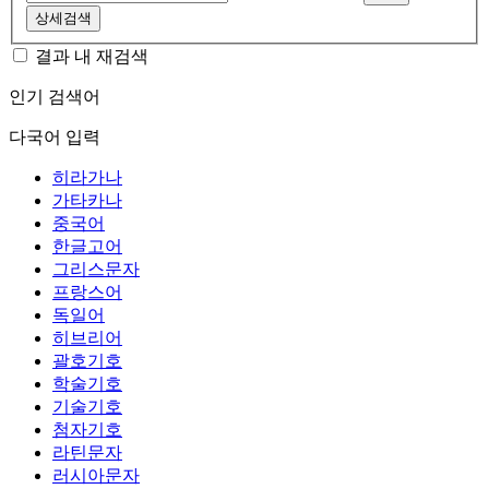
상세검색
결과 내 재검색
인기 검색어
다국어 입력
히라가나
가타카나
중국어
한글고어
그리스문자
프랑스어
독일어
히브리어
괄호기호
학술기호
기술기호
첨자기호
라틴문자
러시아문자