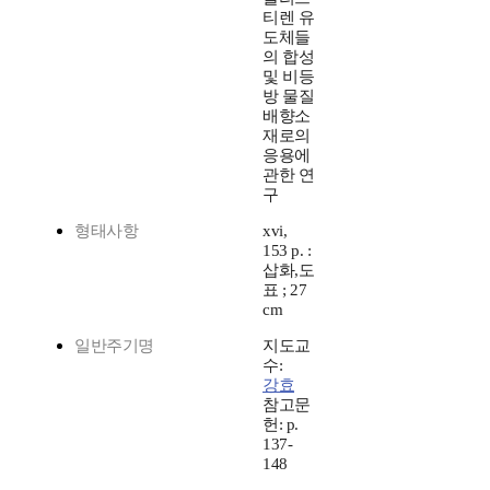
티렌 유
도체들
의 합성
및 비등
방 물질
배향소
재로의
응용에
관한 연
구
형태사항
xvi,
153 p. :
삽화,도
표 ; 27
cm
일반주기명
지도교
수:
강효
참고문
헌: p.
137-
148