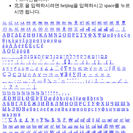
北京 을 입력하시려면
beijing
을 입력하시고 space를 누르
시면 됩니다.
ㅥ
ㅦ
ㅧ
ㅨ
ㅩ
ㅪ
ㅫ
ㅬ
ㅭ
ㅮ
ㅯ
ㅰ
ㅱ
ㅲ
ㅳ
ㅴ
ㅵ
ㅶ
ㅷ
ㅸ
ㅹ
ㅺ
ㅻ
ㅼ
ㅽ
ㅾ
ㅿ
ㆀ
ㆁ
ㆂ
ㆃ
ㆄ
ㆅ
ㆆ
ㆇ
ㆈ
ㆉ
ㆊ
ㆋ
ㆌ
ㆍ
ㆎ
Α
Β
Γ
Δ
Ε
Ζ
Η
Θ
Ι
Κ
Λ
Μ
Ν
Ξ
Ο
Π
Ρ
Σ
Τ
Υ
Φ
Χ
Ψ
Ω
α
β
γ
δ
ε
ζ
η
θ
ι
κ
λ
μ
ν
ξ
ο
π
ρ
σ
τ
υ
φ
χ
ψ
ω
á
à
Á
À
é
è
É
È
ç
Ç
ê
Ä
Ö
Ü
ä
ö
ü
ß
ְ
ֳ
ֲ
ֱ
ָ
ַ
ֵ
ֶ
ִ
ֹ
ּ
ֻ
ׂ
ׁ
ּ
ב
ה
נ
מ
צ
ת
ץ
ש
ד
ג
כ
ע
י
ח
ל
ך
ף
ק
ר
א
ט
ו
ן
ם
פ
‘
’
“
”
〔
〕
〈
〉
「
」
『
』
【
】
＂
（
）
［
］
｛
｝
±
×
÷
≠
≤
≥
∞
∴
♂
♀
∠
⊥
⌒
∂
∇
≡
≒
≪
≫
√
∽
∝
∵
∫
∬
∈
∋
⊆
⊇
⊂
⊃
∪
∩
∧
∨
￢
⇒
⇔
∀
∃
∮
∑
∏
＋
－
＜
＝
＞
、
。
·
‥
…
¨
〃
―
∥
＼
∼
´
～
ˇ
˘
˝
˚
˙
¸
˛
¡
¿
ː
！
＇
，
．
／
：
；
？
＾
＿
｀
｜
½
⅓
⅔
¼
¾
⅛
⅜
⅝
⅞
¹
²
³
⁴
ⁿ
₁
₂
₃
₄
Æ
Ð
Ħ
Ĳ
Ł
Ø
Œ
Þ
Ŧ
Ŋ
æ
đ
ð
ħ
ı
ĳ
ĸ
ŀ
ł
ø
œ
ß
þ
ŧ
ŋ
ŉ
А
Б
В
Г
Д
Е
Ё
Ж
З
И
Й
К
Л
М
Н
О
П
Р
С
Т
У
Ф
Х
Ц
Ч
Ш
Щ
Ъ
Ы
Ь
Э
Ю
Я
а
б
в
г
д
е
ё
ж
з
и
й
к
л
м
н
о
п
р
с
т
у
ф
х
ц
ч
ш
щ
ъ
ы
ь
э
ю
я
′
″
℃
Å
￠
￡
￥
¤
℉
‰
＄
％
Ｆ
￦
㎕
㎖
㎗
ℓ
㎘
㏄
㎣
㎤
㎥
㎦
㎙
㎚
㎛
㎜
㎝
㎞
㎟
㎠
㎡
㎢
㏊
㎍
㎎
㎏
㏏
㎈
㎉
㏈
㎧
㎨
㎰
㎱
㎲
㎳
㎴
㎵
㎶
㎷
㎸
㎹
㎀
㎁
㎂
㎃
㎄
㎺
㎻
㎽
㎾
㎿
㎐
㎑