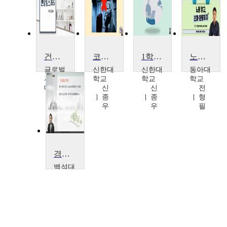
건강하자! 멘탈헬스365
코로나19 재택수업, 원격수업으로 교육혁신하자
1학기를 돌아보며, 수업공개 현실된 2학기 준비하자
노동말고진짜운동하자
글로벌
신한대
신한대
동아대
사이버
학교
학교
학교
대학교
신
신
전
하
종
종
형
나
우
우
필
현
경찰행정법
백석대
학교
이
건
수