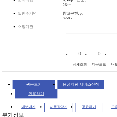
형태사항
iv, 88p. : 삽도 ;
26cm
일반주기명
참고문헌: p.
82-85
소장기관
0
0
상세조회
다운로드
내
원문보기
음성지원 서비스신청
인용하기
내보내기
내책장담기
공유하기
오
부가정보