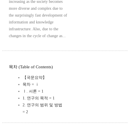
increasing as the society becomes
more diverse and complex due to
the surprisingly fast development of
information and knowledge
infrastructure. Also, due to the
changes in the cycle of change as...
목차 (Table of Contents)
【국문요약】
목차 = ⅰ
Ⅰ. 서론 = 1
1. 연구의 목적 = 1
2. 연구의 범위 및 방법
= 2