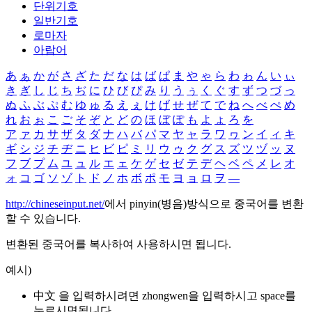
단위기호
일반기호
로마자
아랍어
あ
ぁ
か
が
さ
ざ
た
だ
な
は
ば
ぱ
ま
や
ゃ
ら
わ
ゎ
ん
い
ぃ
き
ぎ
し
じ
ち
ぢ
に
ひ
び
ぴ
み
り
う
ぅ
く
ぐ
す
ず
つ
づ
っ
ぬ
ふ
ぶ
ぷ
む
ゆ
ゅ
る
え
ぇ
け
げ
せ
ぜ
て
で
ね
へ
べ
ぺ
め
れ
お
ぉ
こ
ご
そ
ぞ
と
ど
の
ほ
ぼ
ぽ
も
よ
ょ
ろ
を
ア
ァ
カ
サ
ザ
タ
ダ
ナ
ハ
バ
パ
マ
ヤ
ャ
ラ
ワ
ヮ
ン
イ
ィ
キ
ギ
シ
ジ
チ
ヂ
ニ
ヒ
ビ
ピ
ミ
リ
ウ
ゥ
ク
グ
ス
ズ
ツ
ヅ
ッ
ヌ
フ
ブ
プ
ム
ユ
ュ
ル
エ
ェ
ケ
ゲ
セ
ゼ
テ
デ
ヘ
ベ
ペ
メ
レ
オ
ォ
コ
ゴ
ソ
ゾ
ト
ド
ノ
ホ
ボ
ポ
モ
ヨ
ョ
ロ
ヲ
―
http://chineseinput.net/
에서 pinyin(병음)방식으로 중국어를 변환
할 수 있습니다.
변환된 중국어를 복사하여 사용하시면 됩니다.
예시)
中文 을 입력하시려면
zhongwen
을 입력하시고 space를
누르시면됩니다.