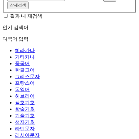
상세검색
결과 내 재검색
인기 검색어
다국어 입력
히라가나
가타카나
중국어
한글고어
그리스문자
프랑스어
독일어
히브리어
괄호기호
학술기호
기술기호
첨자기호
라틴문자
러시아문자