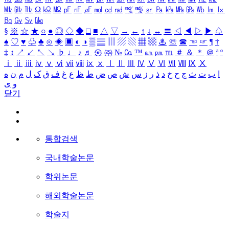
㎒
㎓
㎔
Ω
㏀
㏁
㎊
㎋
㎌
㏖
㏅
㎭
㎮
㎯
㏛
㎩
㎪
㎫
㎬
㏝
㏐
㏓
㏃
㏉
㏜
㏆
§
※
☆
★
○
●
◎
◇
◆
□
■
△
▽
→
←
↑
↓
↔
〓
◁
◀
▷
▶
♤
♠
♡
♥
♧
♣
⊙
◈
▣
◐
◑
▒
▤
▥
▨
▧
▦
▩
♨
☏
☎
☜
☞
¶
†
‡
↕
↗
↙
↖
↘
♭
♩
♪
♬
㉿
㈜
№
㏇
™
㏂
㏘
℡
＃
＆
＊
＠
ª
º
ⅰ
ⅱ
ⅲ
ⅳ
ⅴ
ⅵ
ⅶ
ⅷ
ⅸ
ⅹ
Ⅰ
Ⅱ
Ⅲ
Ⅳ
Ⅴ
Ⅵ
Ⅶ
Ⅷ
Ⅸ
Ⅹ
ا
ب
ت
ث
ج
ح
خ
د
ذ
ر
ز
س
ش
ص
ض
ط
ظ
ع
غ
ف
ق
ک
ل
م
ن
ه
و
ی
닫기
통합검색
국내학술논문
학위논문
해외학술논문
학술지