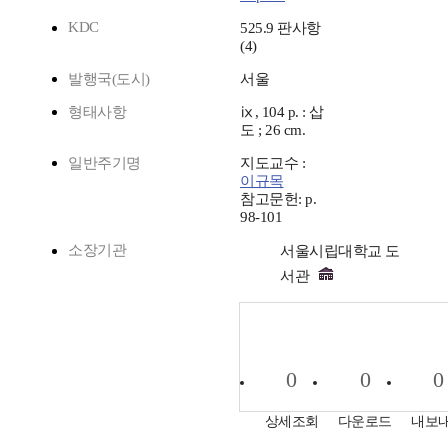
KDC
525.9 판사항
(4)
발행국(도시)
서울
형태사항
ⅸ, 104 p. : 삽
도 ; 26 cm.
일반주기명
지도교수 :
이규목
참고문헌: p.
98-101
소장기관
서울시립대학교 도
서관
0
0
0
상세조회
다운로드
내보