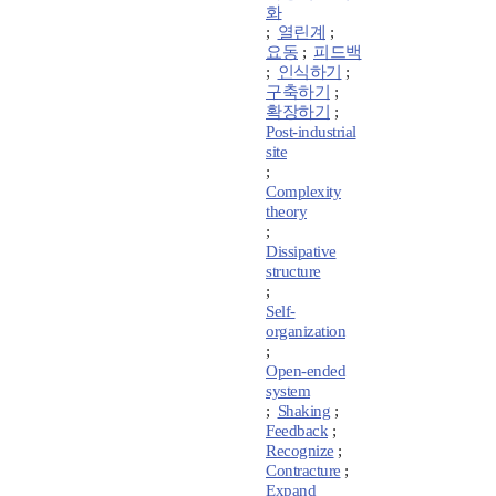
화
;
열린계
;
요동
;
피드백
;
인식하기
;
구축하기
;
확장하기
;
Post-industrial
site
;
Complexity
theory
;
Dissipative
structure
;
Self-
organization
;
Open-ended
system
;
Shaking
;
Feedback
;
Recognize
;
Contracture
;
Expand