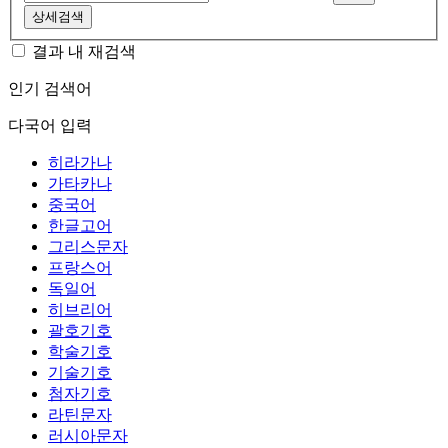
상세검색
결과 내 재검색
인기 검색어
다국어 입력
히라가나
가타카나
중국어
한글고어
그리스문자
프랑스어
독일어
히브리어
괄호기호
학술기호
기술기호
첨자기호
라틴문자
러시아문자