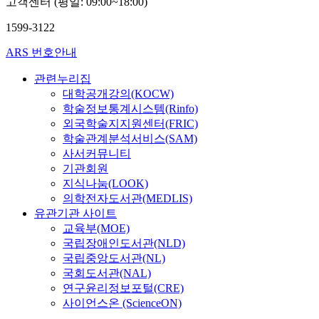
고객센터 (평일: 09:00~18:00)
1599-3122
ARS 번호안내
관련누리집
대학공개강의(KOCW)
학술정보통계시스템(Rinfo)
외국학술지지원센터(FRIC)
학술관계분석서비스(SAM)
사서커뮤니티
기관회원
지식나눔(LOOK)
의학전자도서관(MEDLIS)
유관기관 사이트
교육부(MOE)
국립장애인도서관(NLD)
국립중앙도서관(NL)
국회도서관(NAL)
연구윤리정보포털(CRE)
사이언스온 (ScienceON)