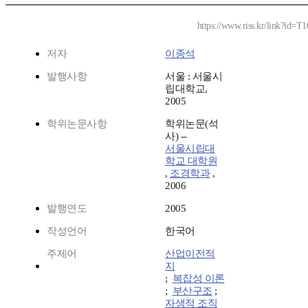
https://www.riss.kr/link?id=T
저자
이종석
발행사항
서울 : 서울시
립대학교,
2005
학위논문사항
학위논문(석
사) --
서울시립대
학교 대학원
,
조경학과
,
2006
발행연도
2005
작성언어
한국어
주제어
산업이전적
지
;
복잡성 이론
;
부산구조
;
자생적 조직