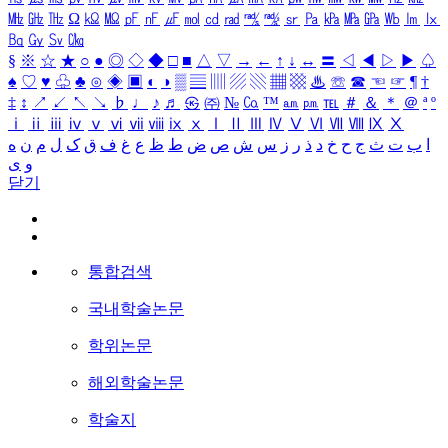
㎒
㎓
㎔
Ω
㏀
㏁
㎊
㎋
㎌
㏖
㏅
㎭
㎮
㎯
㏛
㎩
㎪
㎫
㎬
㏝
㏐
㏓
㏃
㏉
㏜
㏆
§
※
☆
★
○
●
◎
◇
◆
□
■
△
▽
→
←
↑
↓
↔
〓
◁
◀
▷
▶
♤
♠
♡
♥
♧
♣
⊙
◈
▣
◐
◑
▒
▤
▥
▨
▧
▦
▩
♨
☏
☎
☜
☞
¶
†
‡
↕
↗
↙
↖
↘
♭
♩
♪
♬
㉿
㈜
№
㏇
™
㏂
㏘
℡
＃
＆
＊
＠
ª
º
ⅰ
ⅱ
ⅲ
ⅳ
ⅴ
ⅵ
ⅶ
ⅷ
ⅸ
ⅹ
Ⅰ
Ⅱ
Ⅲ
Ⅳ
Ⅴ
Ⅵ
Ⅶ
Ⅷ
Ⅸ
Ⅹ
ا
ب
ت
ث
ج
ح
خ
د
ذ
ر
ز
س
ش
ص
ض
ط
ظ
ع
غ
ف
ق
ک
ل
م
ن
ه
و
ی
닫기
통합검색
국내학술논문
학위논문
해외학술논문
학술지