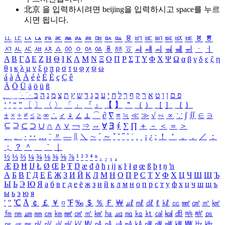
北京 을 입력하시려면
beijing
을 입력하시고 space를 누르
시면 됩니다.
ㅥ
ㅦ
ㅧ
ㅨ
ㅩ
ㅪ
ㅫ
ㅬ
ㅭ
ㅮ
ㅯ
ㅰ
ㅱ
ㅲ
ㅳ
ㅴ
ㅵ
ㅶ
ㅷ
ㅸ
ㅹ
ㅺ
ㅻ
ㅼ
ㅽ
ㅾ
ㅿ
ㆀ
ㆁ
ㆂ
ㆃ
ㆄ
ㆅ
ㆆ
ㆇ
ㆈ
ㆉ
ㆊ
ㆋ
ㆌ
ㆍ
ㆎ
Α
Β
Γ
Δ
Ε
Ζ
Η
Θ
Ι
Κ
Λ
Μ
Ν
Ξ
Ο
Π
Ρ
Σ
Τ
Υ
Φ
Χ
Ψ
Ω
α
β
γ
δ
ε
ζ
η
θ
ι
κ
λ
μ
ν
ξ
ο
π
ρ
σ
τ
υ
φ
χ
ψ
ω
á
à
Á
À
é
è
É
È
ç
Ç
ê
Ä
Ö
Ü
ä
ö
ü
ß
ְ
ֳ
ֲ
ֱ
ָ
ַ
ֵ
ֶ
ִ
ֹ
ּ
ֻ
ׂ
ׁ
ּ
ב
ה
נ
מ
צ
ת
ץ
ש
ד
ג
כ
ע
י
ח
ל
ך
ף
ק
ר
א
ט
ו
ן
ם
פ
‘
’
“
”
〔
〕
〈
〉
「
」
『
』
【
】
＂
（
）
［
］
｛
｝
±
×
÷
≠
≤
≥
∞
∴
♂
♀
∠
⊥
⌒
∂
∇
≡
≒
≪
≫
√
∽
∝
∵
∫
∬
∈
∋
⊆
⊇
⊂
⊃
∪
∩
∧
∨
￢
⇒
⇔
∀
∃
∮
∑
∏
＋
－
＜
＝
＞
、
。
·
‥
…
¨
〃
―
∥
＼
∼
´
～
ˇ
˘
˝
˚
˙
¸
˛
¡
¿
ː
！
＇
，
．
／
：
；
？
＾
＿
｀
｜
½
⅓
⅔
¼
¾
⅛
⅜
⅝
⅞
¹
²
³
⁴
ⁿ
₁
₂
₃
₄
Æ
Ð
Ħ
Ĳ
Ł
Ø
Œ
Þ
Ŧ
Ŋ
æ
đ
ð
ħ
ı
ĳ
ĸ
ŀ
ł
ø
œ
ß
þ
ŧ
ŋ
ŉ
А
Б
В
Г
Д
Е
Ё
Ж
З
И
Й
К
Л
М
Н
О
П
Р
С
Т
У
Ф
Х
Ц
Ч
Ш
Щ
Ъ
Ы
Ь
Э
Ю
Я
а
б
в
г
д
е
ё
ж
з
и
й
к
л
м
н
о
п
р
с
т
у
ф
х
ц
ч
ш
щ
ъ
ы
ь
э
ю
я
′
″
℃
Å
￠
￡
￥
¤
℉
‰
＄
％
Ｆ
￦
㎕
㎖
㎗
ℓ
㎘
㏄
㎣
㎤
㎥
㎦
㎙
㎚
㎛
㎜
㎝
㎞
㎟
㎠
㎡
㎢
㏊
㎍
㎎
㎏
㏏
㎈
㎉
㏈
㎧
㎨
㎰
㎱
㎲
㎳
㎴
㎵
㎶
㎷
㎸
㎹
㎀
㎁
㎂
㎃
㎄
㎺
㎻
㎽
㎾
㎿
㎐
㎑