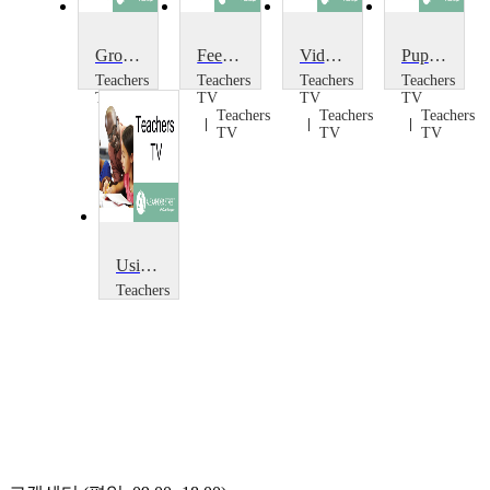
Group Work and Feedback
Feedback and Target-Setting
Video Feedback
Pupil Feedback
Teachers
Teachers
Teachers
Teachers
TV
TV
TV
TV
Teachers
Teachers
Teachers
Teachers
TV
TV
TV
TV
Using data, department collaboration, student feedback
Teachers
TV
Teachers
TV