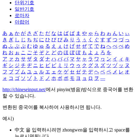
단위기호
일반기호
로마자
아랍어
あ
ぁ
か
が
さ
ざ
た
だ
な
は
ば
ぱ
ま
や
ゃ
ら
わ
ゎ
ん
い
ぃ
き
ぎ
し
じ
ち
ぢ
に
ひ
び
ぴ
み
り
う
ぅ
く
ぐ
す
ず
つ
づ
っ
ぬ
ふ
ぶ
ぷ
む
ゆ
ゅ
る
え
ぇ
け
げ
せ
ぜ
て
で
ね
へ
べ
ぺ
め
れ
お
ぉ
こ
ご
そ
ぞ
と
ど
の
ほ
ぼ
ぽ
も
よ
ょ
ろ
を
ア
ァ
カ
サ
ザ
タ
ダ
ナ
ハ
バ
パ
マ
ヤ
ャ
ラ
ワ
ヮ
ン
イ
ィ
キ
ギ
シ
ジ
チ
ヂ
ニ
ヒ
ビ
ピ
ミ
リ
ウ
ゥ
ク
グ
ス
ズ
ツ
ヅ
ッ
ヌ
フ
ブ
プ
ム
ユ
ュ
ル
エ
ェ
ケ
ゲ
セ
ゼ
テ
デ
ヘ
ベ
ペ
メ
レ
オ
ォ
コ
ゴ
ソ
ゾ
ト
ド
ノ
ホ
ボ
ポ
モ
ヨ
ョ
ロ
ヲ
―
http://chineseinput.net/
에서 pinyin(병음)방식으로 중국어를 변환
할 수 있습니다.
변환된 중국어를 복사하여 사용하시면 됩니다.
예시)
中文 을 입력하시려면
zhongwen
을 입력하시고 space를
누르시면됩니다.