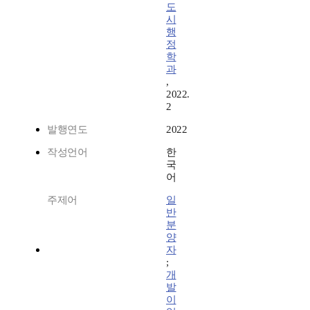
도
시
행
정
학
과
,
2022.
2
발행연도
2022
작성언어
한
국
어
주제어
일
반
분
양
자
;
개
발
이