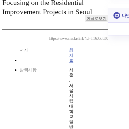
Focusing on the Residential
Improvement Projects in Seoul
나만
한글로보기
https://www.riss.kr/link?id=T16058530
저자
최
지
흠
발행사항
서
울
:
서
울
시
립
대
학
교
일
반