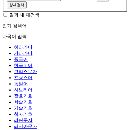
상세검색
결과 내 재검색
인기 검색어
다국어 입력
히라가나
가타카나
중국어
한글고어
그리스문자
프랑스어
독일어
히브리어
괄호기호
학술기호
기술기호
첨자기호
라틴문자
러시아문자