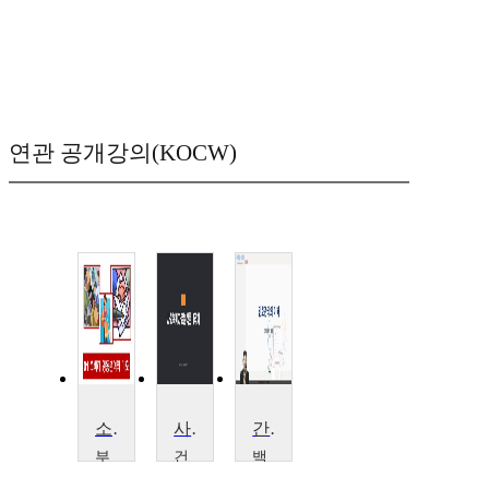
연관 공개강의(KOCW)
소비자행동론
사회복지자료분석론
간호관리학1
부
건
백
산
국
석