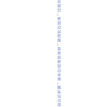
수
방
안
;
분
양
가
상
한
제
;
정
부
의
분
양
가
규
제
;
헤
도
닉
가
격