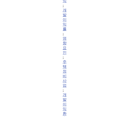
익
;
개
발
이
익
률
;
영
향
요
인
;
주
택
정
비
사
업
;
개
발
이
익
환