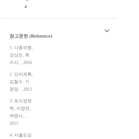
4
참고문헌 (Reference)
1. 다층모형,
강상진, 학
지사, , 2016
2. 단지계획,
김철수, 기
문당, , 2012
3. 토지경제
학, 이정전,
박영사, ,
2015
4. 서울도심