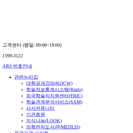
가
대
대
톨
학
학
릭
교
교
대
이
김
학
미
지
교
진
현
김
문
고객센터 (평일: 09:00~18:00)
태
1599-3122
ARS 번호안내
관련누리집
대학공개강의(KOCW)
학술정보통계시스템(Rinfo)
외국학술지지원센터(FRIC)
학술관계분석서비스(SAM)
사서커뮤니티
기관회원
지식나눔(LOOK)
의학전자도서관(MEDLIS)