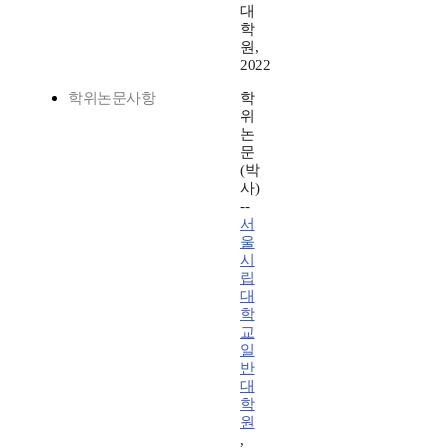
대
학
원,
2022
학위논문사항
학
위
논
문
(박
사)
--
서
울
시
립
대
학
교
일
반
대
학
원
,