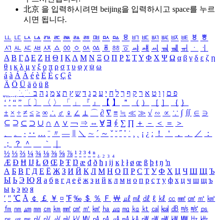
北京 을 입력하시려면
beijing
을 입력하시고 space를 누르
시면 됩니다.
ㅥ
ㅦ
ㅧ
ㅨ
ㅩ
ㅪ
ㅫ
ㅬ
ㅭ
ㅮ
ㅯ
ㅰ
ㅱ
ㅲ
ㅳ
ㅴ
ㅵ
ㅶ
ㅷ
ㅸ
ㅹ
ㅺ
ㅻ
ㅼ
ㅽ
ㅾ
ㅿ
ㆀ
ㆁ
ㆂ
ㆃ
ㆄ
ㆅ
ㆆ
ㆇ
ㆈ
ㆉ
ㆊ
ㆋ
ㆌ
ㆍ
ㆎ
Α
Β
Γ
Δ
Ε
Ζ
Η
Θ
Ι
Κ
Λ
Μ
Ν
Ξ
Ο
Π
Ρ
Σ
Τ
Υ
Φ
Χ
Ψ
Ω
α
β
γ
δ
ε
ζ
η
θ
ι
κ
λ
μ
ν
ξ
ο
π
ρ
σ
τ
υ
φ
χ
ψ
ω
á
à
Á
À
é
è
É
È
ç
Ç
ê
Ä
Ö
Ü
ä
ö
ü
ß
ְ
ֳ
ֲ
ֱ
ָ
ַ
ֵ
ֶ
ִ
ֹ
ּ
ֻ
ׂ
ׁ
ּ
ב
ה
נ
מ
צ
ת
ץ
ש
ד
ג
כ
ע
י
ח
ל
ך
ף
ק
ר
א
ט
ו
ן
ם
פ
‘
’
“
”
〔
〕
〈
〉
「
」
『
』
【
】
＂
（
）
［
］
｛
｝
±
×
÷
≠
≤
≥
∞
∴
♂
♀
∠
⊥
⌒
∂
∇
≡
≒
≪
≫
√
∽
∝
∵
∫
∬
∈
∋
⊆
⊇
⊂
⊃
∪
∩
∧
∨
￢
⇒
⇔
∀
∃
∮
∑
∏
＋
－
＜
＝
＞
、
。
·
‥
…
¨
〃
―
∥
＼
∼
´
～
ˇ
˘
˝
˚
˙
¸
˛
¡
¿
ː
！
＇
，
．
／
：
；
？
＾
＿
｀
｜
½
⅓
⅔
¼
¾
⅛
⅜
⅝
⅞
¹
²
³
⁴
ⁿ
₁
₂
₃
₄
Æ
Ð
Ħ
Ĳ
Ł
Ø
Œ
Þ
Ŧ
Ŋ
æ
đ
ð
ħ
ı
ĳ
ĸ
ŀ
ł
ø
œ
ß
þ
ŧ
ŋ
ŉ
А
Б
В
Г
Д
Е
Ё
Ж
З
И
Й
К
Л
М
Н
О
П
Р
С
Т
У
Ф
Х
Ц
Ч
Ш
Щ
Ъ
Ы
Ь
Э
Ю
Я
а
б
в
г
д
е
ё
ж
з
и
й
к
л
м
н
о
п
р
с
т
у
ф
х
ц
ч
ш
щ
ъ
ы
ь
э
ю
я
′
″
℃
Å
￠
￡
￥
¤
℉
‰
＄
％
Ｆ
￦
㎕
㎖
㎗
ℓ
㎘
㏄
㎣
㎤
㎥
㎦
㎙
㎚
㎛
㎜
㎝
㎞
㎟
㎠
㎡
㎢
㏊
㎍
㎎
㎏
㏏
㎈
㎉
㏈
㎧
㎨
㎰
㎱
㎲
㎳
㎴
㎵
㎶
㎷
㎸
㎹
㎀
㎁
㎂
㎃
㎄
㎺
㎻
㎽
㎾
㎿
㎐
㎑