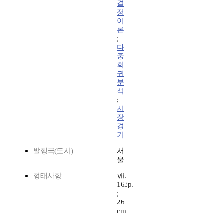
결
정
이
론
;
다
중
회
귀
분
석
;
시
장
경
기
발행국(도시)
서
울
형태사항
ⅶ.
163p.
;
26
cm