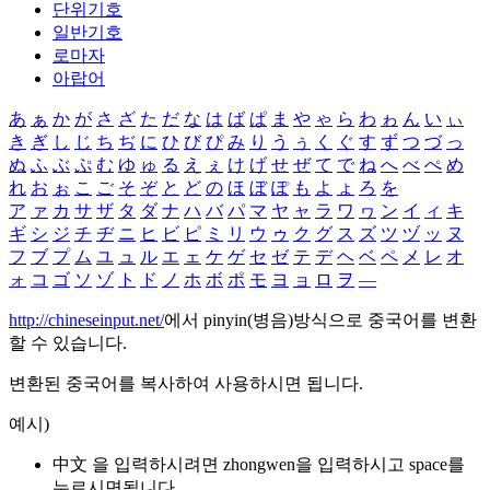
단위기호
일반기호
로마자
아랍어
あ
ぁ
か
が
さ
ざ
た
だ
な
は
ば
ぱ
ま
や
ゃ
ら
わ
ゎ
ん
い
ぃ
き
ぎ
し
じ
ち
ぢ
に
ひ
び
ぴ
み
り
う
ぅ
く
ぐ
す
ず
つ
づ
っ
ぬ
ふ
ぶ
ぷ
む
ゆ
ゅ
る
え
ぇ
け
げ
せ
ぜ
て
で
ね
へ
べ
ぺ
め
れ
お
ぉ
こ
ご
そ
ぞ
と
ど
の
ほ
ぼ
ぽ
も
よ
ょ
ろ
を
ア
ァ
カ
サ
ザ
タ
ダ
ナ
ハ
バ
パ
マ
ヤ
ャ
ラ
ワ
ヮ
ン
イ
ィ
キ
ギ
シ
ジ
チ
ヂ
ニ
ヒ
ビ
ピ
ミ
リ
ウ
ゥ
ク
グ
ス
ズ
ツ
ヅ
ッ
ヌ
フ
ブ
プ
ム
ユ
ュ
ル
エ
ェ
ケ
ゲ
セ
ゼ
テ
デ
ヘ
ベ
ペ
メ
レ
オ
ォ
コ
ゴ
ソ
ゾ
ト
ド
ノ
ホ
ボ
ポ
モ
ヨ
ョ
ロ
ヲ
―
http://chineseinput.net/
에서 pinyin(병음)방식으로 중국어를 변환
할 수 있습니다.
변환된 중국어를 복사하여 사용하시면 됩니다.
예시)
中文 을 입력하시려면
zhongwen
을 입력하시고 space를
누르시면됩니다.