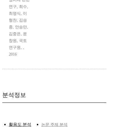
연구, 최수,
최명식, 이
형찬, 김승
종, 안승만,
김중은, 윤
창원, 국토
연구원, ,
2016
분석정보
활용도 분석
논문 주제 분석