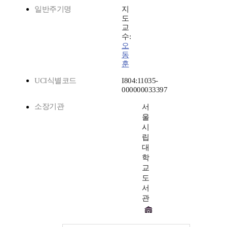
일반주기명
지
도
교
수:
오
동
훈
UCI식별코드
I804:11035-
000000033397
소장기관
서
울
시
립
대
학
교
도
서
관