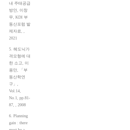
내 주태공급
방안, 이창
무, KDI 부
동산포럼 발
제자료, ,
2021
5. 헤도닉가
격모형에 대
한 소고, 이
용만, 「부
동산학연
구」,
Vol.14,
No.1, pp.81-
87, , 2008
6. Planning
gain : there
must be a