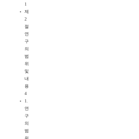
1
제
2
절
연
구
의
범
위
및
내
용
4
1.
연
구
의
범
위