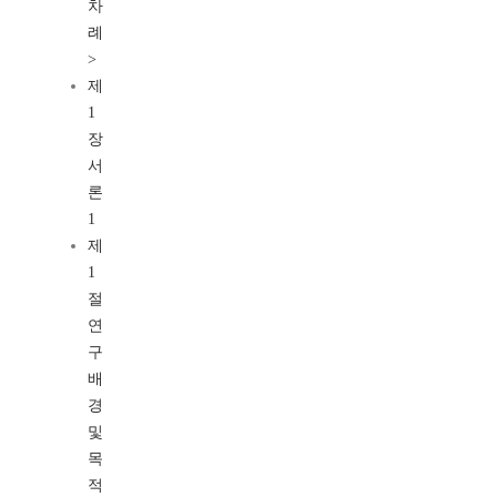
차
례
>
제
1
장
서
론
1
제
1
절
연
구
배
경
및
목
적