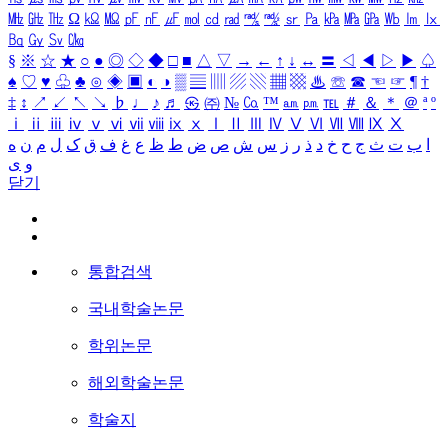
㎒
㎓
㎔
Ω
㏀
㏁
㎊
㎋
㎌
㏖
㏅
㎭
㎮
㎯
㏛
㎩
㎪
㎫
㎬
㏝
㏐
㏓
㏃
㏉
㏜
㏆
§
※
☆
★
○
●
◎
◇
◆
□
■
△
▽
→
←
↑
↓
↔
〓
◁
◀
▷
▶
♤
♠
♡
♥
♧
♣
⊙
◈
▣
◐
◑
▒
▤
▥
▨
▧
▦
▩
♨
☏
☎
☜
☞
¶
†
‡
↕
↗
↙
↖
↘
♭
♩
♪
♬
㉿
㈜
№
㏇
™
㏂
㏘
℡
＃
＆
＊
＠
ª
º
ⅰ
ⅱ
ⅲ
ⅳ
ⅴ
ⅵ
ⅶ
ⅷ
ⅸ
ⅹ
Ⅰ
Ⅱ
Ⅲ
Ⅳ
Ⅴ
Ⅵ
Ⅶ
Ⅷ
Ⅸ
Ⅹ
ا
ب
ت
ث
ج
ح
خ
د
ذ
ر
ز
س
ش
ص
ض
ط
ظ
ع
غ
ف
ق
ک
ل
م
ن
ه
و
ی
닫기
통합검색
국내학술논문
학위논문
해외학술논문
학술지