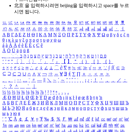
北京 을 입력하시려면
beijing
을 입력하시고 space를 누르
시면 됩니다.
ㅥ
ㅦ
ㅧ
ㅨ
ㅩ
ㅪ
ㅫ
ㅬ
ㅭ
ㅮ
ㅯ
ㅰ
ㅱ
ㅲ
ㅳ
ㅴ
ㅵ
ㅶ
ㅷ
ㅸ
ㅹ
ㅺ
ㅻ
ㅼ
ㅽ
ㅾ
ㅿ
ㆀ
ㆁ
ㆂ
ㆃ
ㆄ
ㆅ
ㆆ
ㆇ
ㆈ
ㆉ
ㆊ
ㆋ
ㆌ
ㆍ
ㆎ
Α
Β
Γ
Δ
Ε
Ζ
Η
Θ
Ι
Κ
Λ
Μ
Ν
Ξ
Ο
Π
Ρ
Σ
Τ
Υ
Φ
Χ
Ψ
Ω
α
β
γ
δ
ε
ζ
η
θ
ι
κ
λ
μ
ν
ξ
ο
π
ρ
σ
τ
υ
φ
χ
ψ
ω
á
à
Á
À
é
è
É
È
ç
Ç
ê
Ä
Ö
Ü
ä
ö
ü
ß
ְ
ֳ
ֲ
ֱ
ָ
ַ
ֵ
ֶ
ִ
ֹ
ּ
ֻ
ׂ
ׁ
ּ
ב
ה
נ
מ
צ
ת
ץ
ש
ד
ג
כ
ע
י
ח
ל
ך
ף
ק
ר
א
ט
ו
ן
ם
פ
‘
’
“
”
〔
〕
〈
〉
「
」
『
』
【
】
＂
（
）
［
］
｛
｝
±
×
÷
≠
≤
≥
∞
∴
♂
♀
∠
⊥
⌒
∂
∇
≡
≒
≪
≫
√
∽
∝
∵
∫
∬
∈
∋
⊆
⊇
⊂
⊃
∪
∩
∧
∨
￢
⇒
⇔
∀
∃
∮
∑
∏
＋
－
＜
＝
＞
、
。
·
‥
…
¨
〃
―
∥
＼
∼
´
～
ˇ
˘
˝
˚
˙
¸
˛
¡
¿
ː
！
＇
，
．
／
：
；
？
＾
＿
｀
｜
½
⅓
⅔
¼
¾
⅛
⅜
⅝
⅞
¹
²
³
⁴
ⁿ
₁
₂
₃
₄
Æ
Ð
Ħ
Ĳ
Ł
Ø
Œ
Þ
Ŧ
Ŋ
æ
đ
ð
ħ
ı
ĳ
ĸ
ŀ
ł
ø
œ
ß
þ
ŧ
ŋ
ŉ
А
Б
В
Г
Д
Е
Ё
Ж
З
И
Й
К
Л
М
Н
О
П
Р
С
Т
У
Ф
Х
Ц
Ч
Ш
Щ
Ъ
Ы
Ь
Э
Ю
Я
а
б
в
г
д
е
ё
ж
з
и
й
к
л
м
н
о
п
р
с
т
у
ф
х
ц
ч
ш
щ
ъ
ы
ь
э
ю
я
′
″
℃
Å
￠
￡
￥
¤
℉
‰
＄
％
Ｆ
￦
㎕
㎖
㎗
ℓ
㎘
㏄
㎣
㎤
㎥
㎦
㎙
㎚
㎛
㎜
㎝
㎞
㎟
㎠
㎡
㎢
㏊
㎍
㎎
㎏
㏏
㎈
㎉
㏈
㎧
㎨
㎰
㎱
㎲
㎳
㎴
㎵
㎶
㎷
㎸
㎹
㎀
㎁
㎂
㎃
㎄
㎺
㎻
㎽
㎾
㎿
㎐
㎑