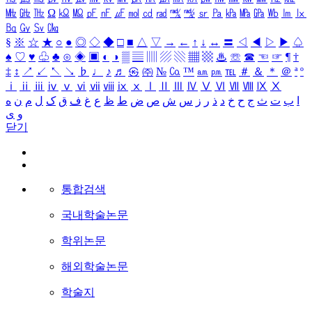
㎒
㎓
㎔
Ω
㏀
㏁
㎊
㎋
㎌
㏖
㏅
㎭
㎮
㎯
㏛
㎩
㎪
㎫
㎬
㏝
㏐
㏓
㏃
㏉
㏜
㏆
§
※
☆
★
○
●
◎
◇
◆
□
■
△
▽
→
←
↑
↓
↔
〓
◁
◀
▷
▶
♤
♠
♡
♥
♧
♣
⊙
◈
▣
◐
◑
▒
▤
▥
▨
▧
▦
▩
♨
☏
☎
☜
☞
¶
†
‡
↕
↗
↙
↖
↘
♭
♩
♪
♬
㉿
㈜
№
㏇
™
㏂
㏘
℡
＃
＆
＊
＠
ª
º
ⅰ
ⅱ
ⅲ
ⅳ
ⅴ
ⅵ
ⅶ
ⅷ
ⅸ
ⅹ
Ⅰ
Ⅱ
Ⅲ
Ⅳ
Ⅴ
Ⅵ
Ⅶ
Ⅷ
Ⅸ
Ⅹ
ا
ب
ت
ث
ج
ح
خ
د
ذ
ر
ز
س
ش
ص
ض
ط
ظ
ع
غ
ف
ق
ک
ل
م
ن
ه
و
ی
닫기
통합검색
국내학술논문
학위논문
해외학술논문
학술지