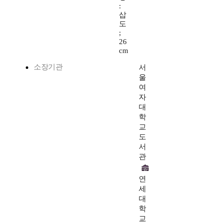
:
삽
도
;
26
cm
소장기관
서
울
여
자
대
학
교
도
서
관
연
세
대
학
교