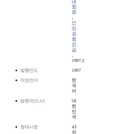
대
학
원
,
인
지
과
학
전
공
,
1997.2
발행연도
1997
작성언어
한
국
어
발행국(도시)
대
한
민
국
형태사항
43
장