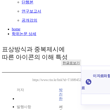
단행본
연구보고서
공개강의
home
학위논문 상세
표상방식과 중복제시에
따른 아이콘의 이해 특성
한글로보기
이 자료와 함
https://www.riss.kr/link?id=T1889452
료
저자
박
진
한
발행사항
서