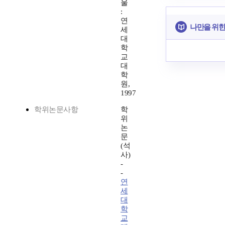
울
:
연
나만을 위한
세
대
학
교
대
학
원,
1997
학위논문사항
학
위
논
문
(석
사)
-
-
연
세
대
학
교