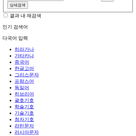
상세검색
결과 내 재검색
인기 검색어
다국어 입력
히라가나
가타카나
중국어
한글고어
그리스문자
프랑스어
독일어
히브리어
괄호기호
학술기호
기술기호
첨자기호
라틴문자
러시아문자