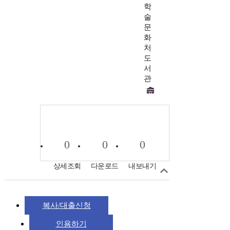
학
술
문
화
처
도
서
관
0
0
0
상세조회
다운로드
내보내기
복사/대출신청
인용하기