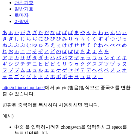
단위기호
일반기호
로마자
아랍어
あ
ぁ
か
が
さ
ざ
た
だ
な
は
ば
ぱ
ま
や
ゃ
ら
わ
ゎ
ん
い
ぃ
き
ぎ
し
じ
ち
ぢ
に
ひ
び
ぴ
み
り
う
ぅ
く
ぐ
す
ず
つ
づ
っ
ぬ
ふ
ぶ
ぷ
む
ゆ
ゅ
る
え
ぇ
け
げ
せ
ぜ
て
で
ね
へ
べ
ぺ
め
れ
お
ぉ
こ
ご
そ
ぞ
と
ど
の
ほ
ぼ
ぽ
も
よ
ょ
ろ
を
ア
ァ
カ
サ
ザ
タ
ダ
ナ
ハ
バ
パ
マ
ヤ
ャ
ラ
ワ
ヮ
ン
イ
ィ
キ
ギ
シ
ジ
チ
ヂ
ニ
ヒ
ビ
ピ
ミ
リ
ウ
ゥ
ク
グ
ス
ズ
ツ
ヅ
ッ
ヌ
フ
ブ
プ
ム
ユ
ュ
ル
エ
ェ
ケ
ゲ
セ
ゼ
テ
デ
ヘ
ベ
ペ
メ
レ
オ
ォ
コ
ゴ
ソ
ゾ
ト
ド
ノ
ホ
ボ
ポ
モ
ヨ
ョ
ロ
ヲ
―
http://chineseinput.net/
에서 pinyin(병음)방식으로 중국어를 변환
할 수 있습니다.
변환된 중국어를 복사하여 사용하시면 됩니다.
예시)
中文 을 입력하시려면
zhongwen
을 입력하시고 space를
누르시면됩니다.