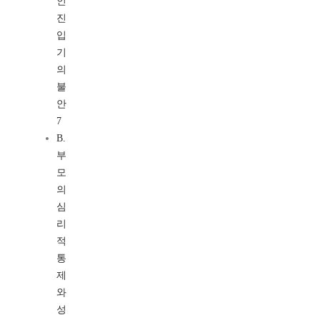
인
진
입
기
의
불
안
7
B.
부
모
의
심
리
적
통
제
와
성