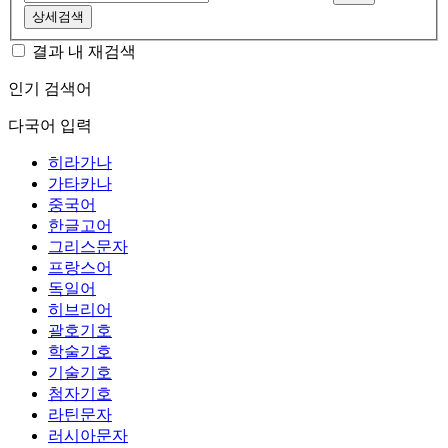
상세검색
결과 내 재검색
인기 검색어
다국어 입력
히라가나
가타카나
중국어
한글고어
그리스문자
프랑스어
독일어
히브리어
괄호기호
학술기호
기술기호
첨자기호
라틴문자
러시아문자