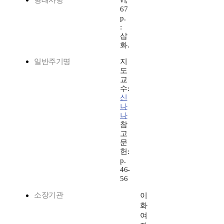
형태사항
vi,
67
p.
:
삽
화.
일반주기명
지
도
교
수:
신
나
나
참
고
문
헌:
p.
46-
56
소장기관
이
화
여