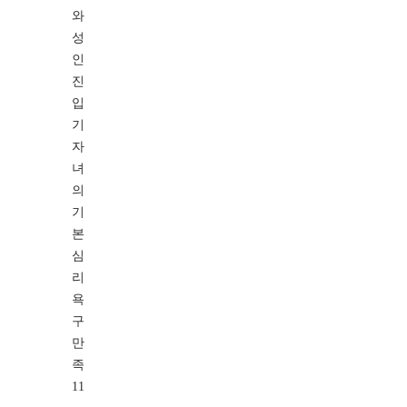
와
성
인
진
입
기
자
녀
의
기
본
심
리
욕
구
만
족
11