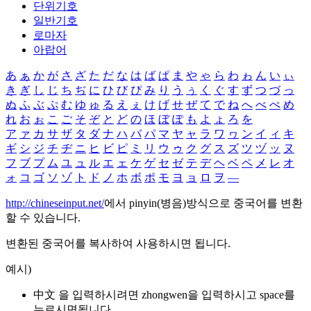
단위기호
일반기호
로마자
아랍어
あ
ぁ
か
が
さ
ざ
た
だ
な
は
ば
ぱ
ま
や
ゃ
ら
わ
ゎ
ん
い
ぃ
き
ぎ
し
じ
ち
ぢ
に
ひ
び
ぴ
み
り
う
ぅ
く
ぐ
す
ず
つ
づ
っ
ぬ
ふ
ぶ
ぷ
む
ゆ
ゅ
る
え
ぇ
け
げ
せ
ぜ
て
で
ね
へ
べ
ぺ
め
れ
お
ぉ
こ
ご
そ
ぞ
と
ど
の
ほ
ぼ
ぽ
も
よ
ょ
ろ
を
ア
ァ
カ
サ
ザ
タ
ダ
ナ
ハ
バ
パ
マ
ヤ
ャ
ラ
ワ
ヮ
ン
イ
ィ
キ
ギ
シ
ジ
チ
ヂ
ニ
ヒ
ビ
ピ
ミ
リ
ウ
ゥ
ク
グ
ス
ズ
ツ
ヅ
ッ
ヌ
フ
ブ
プ
ム
ユ
ュ
ル
エ
ェ
ケ
ゲ
セ
ゼ
テ
デ
ヘ
ベ
ペ
メ
レ
オ
ォ
コ
ゴ
ソ
ゾ
ト
ド
ノ
ホ
ボ
ポ
モ
ヨ
ョ
ロ
ヲ
―
http://chineseinput.net/
에서 pinyin(병음)방식으로 중국어를 변환
할 수 있습니다.
변환된 중국어를 복사하여 사용하시면 됩니다.
예시)
中文 을 입력하시려면
zhongwen
을 입력하시고 space를
누르시면됩니다.