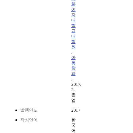
화
여
자
대
학
교
대
학
원
,
아
동
학
과
,
2017.
2.
졸
업
발행연도
2017
작성언어
한
국
어