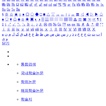
㎒
㎓
㎔
Ω
㏀
㏁
㎊
㎋
㎌
㏖
㏅
㎭
㎮
㎯
㏛
㎩
㎪
㎫
㎬
㏝
㏐
㏓
㏃
㏉
㏜
㏆
§
※
☆
★
○
●
◎
◇
◆
□
■
△
▽
→
←
↑
↓
↔
〓
◁
◀
▷
▶
♤
♠
♡
♥
♧
♣
⊙
◈
▣
◐
◑
▒
▤
▥
▨
▧
▦
▩
♨
☏
☎
☜
☞
¶
†
‡
↕
↗
↙
↖
↘
♭
♩
♪
♬
㉿
㈜
№
㏇
™
㏂
㏘
℡
＃
＆
＊
＠
ª
º
ⅰ
ⅱ
ⅲ
ⅳ
ⅴ
ⅵ
ⅶ
ⅷ
ⅸ
ⅹ
Ⅰ
Ⅱ
Ⅲ
Ⅳ
Ⅴ
Ⅵ
Ⅶ
Ⅷ
Ⅸ
Ⅹ
ا
ب
ت
ث
ج
ح
خ
د
ذ
ر
ز
س
ش
ص
ض
ط
ظ
ع
غ
ف
ق
ک
ل
م
ن
ه
و
ی
닫기
통합검색
국내학술논문
학위논문
해외학술논문
학술지