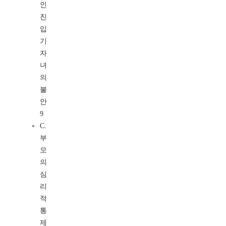
인
진
입
기
자
녀
의
불
안
9
C.
부
모
의
심
리
적
통
제