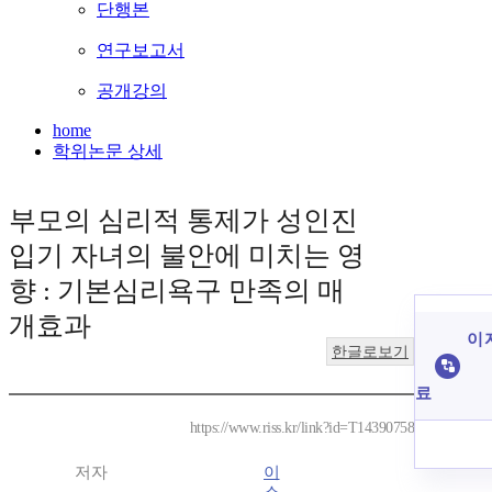
단행본
연구보고서
공개강의
home
학위논문 상세
부모의 심리적 통제가 성인진
입기 자녀의 불안에 미치는 영
향 : 기본심리욕구 만족의 매
개효과
이 
한글로보기
료
https://www.riss.kr/link?id=T14390758
저자
이