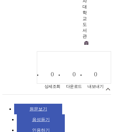
자
대
학
교
도
서
관
0
0
0
상세조회
다운로드
내보내기
원문보기
음성듣기
인용하기