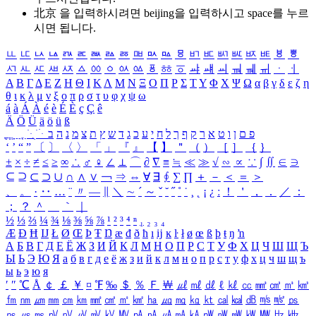
北京 을 입력하시려면
beijing
을 입력하시고 space를 누르
시면 됩니다.
ㅥ
ㅦ
ㅧ
ㅨ
ㅩ
ㅪ
ㅫ
ㅬ
ㅭ
ㅮ
ㅯ
ㅰ
ㅱ
ㅲ
ㅳ
ㅴ
ㅵ
ㅶ
ㅷ
ㅸ
ㅹ
ㅺ
ㅻ
ㅼ
ㅽ
ㅾ
ㅿ
ㆀ
ㆁ
ㆂ
ㆃ
ㆄ
ㆅ
ㆆ
ㆇ
ㆈ
ㆉ
ㆊ
ㆋ
ㆌ
ㆍ
ㆎ
Α
Β
Γ
Δ
Ε
Ζ
Η
Θ
Ι
Κ
Λ
Μ
Ν
Ξ
Ο
Π
Ρ
Σ
Τ
Υ
Φ
Χ
Ψ
Ω
α
β
γ
δ
ε
ζ
η
θ
ι
κ
λ
μ
ν
ξ
ο
π
ρ
σ
τ
υ
φ
χ
ψ
ω
á
à
Á
À
é
è
É
È
ç
Ç
ê
Ä
Ö
Ü
ä
ö
ü
ß
ְ
ֳ
ֲ
ֱ
ָ
ַ
ֵ
ֶ
ִ
ֹ
ּ
ֻ
ׂ
ׁ
ּ
ב
ה
נ
מ
צ
ת
ץ
ש
ד
ג
כ
ע
י
ח
ל
ך
ף
ק
ר
א
ט
ו
ן
ם
פ
‘
’
“
”
〔
〕
〈
〉
「
」
『
』
【
】
＂
（
）
［
］
｛
｝
±
×
÷
≠
≤
≥
∞
∴
♂
♀
∠
⊥
⌒
∂
∇
≡
≒
≪
≫
√
∽
∝
∵
∫
∬
∈
∋
⊆
⊇
⊂
⊃
∪
∩
∧
∨
￢
⇒
⇔
∀
∃
∮
∑
∏
＋
－
＜
＝
＞
、
。
·
‥
…
¨
〃
―
∥
＼
∼
´
～
ˇ
˘
˝
˚
˙
¸
˛
¡
¿
ː
！
＇
，
．
／
：
；
？
＾
＿
｀
｜
½
⅓
⅔
¼
¾
⅛
⅜
⅝
⅞
¹
²
³
⁴
ⁿ
₁
₂
₃
₄
Æ
Ð
Ħ
Ĳ
Ł
Ø
Œ
Þ
Ŧ
Ŋ
æ
đ
ð
ħ
ı
ĳ
ĸ
ŀ
ł
ø
œ
ß
þ
ŧ
ŋ
ŉ
А
Б
В
Г
Д
Е
Ё
Ж
З
И
Й
К
Л
М
Н
О
П
Р
С
Т
У
Ф
Х
Ц
Ч
Ш
Щ
Ъ
Ы
Ь
Э
Ю
Я
а
б
в
г
д
е
ё
ж
з
и
й
к
л
м
н
о
п
р
с
т
у
ф
х
ц
ч
ш
щ
ъ
ы
ь
э
ю
я
′
″
℃
Å
￠
￡
￥
¤
℉
‰
＄
％
Ｆ
￦
㎕
㎖
㎗
ℓ
㎘
㏄
㎣
㎤
㎥
㎦
㎙
㎚
㎛
㎜
㎝
㎞
㎟
㎠
㎡
㎢
㏊
㎍
㎎
㎏
㏏
㎈
㎉
㏈
㎧
㎨
㎰
㎱
㎲
㎳
㎴
㎵
㎶
㎷
㎸
㎹
㎀
㎁
㎂
㎃
㎄
㎺
㎻
㎽
㎾
㎿
㎐
㎑