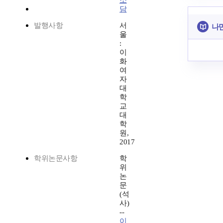
소
담
발행사항
서
나만
울
:
이
화
여
자
대
학
교
대
학
원,
2017
학위논문사항
학
위
논
문
(석
사)
--
이