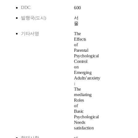
DDC
600
발행국(도시)
서
울
기타서명
The
Effects
of
Parental
Psychological
Control
on
Emerging
Adults’anxiety
:
The
mediating
Roles
of
Basic
Psychological
Needs
satisfaction