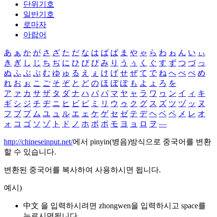
단위기호
일반기호
로마자
아랍어
あ
ぁ
か
が
さ
ざ
た
だ
な
は
ば
ぱ
ま
や
ゃ
ら
わ
ゎ
ん
い
ぃ
き
ぎ
し
じ
ち
ぢ
に
ひ
び
ぴ
み
り
う
ぅ
く
ぐ
す
ず
つ
づ
っ
ぬ
ふ
ぶ
ぷ
む
ゆ
ゅ
る
え
ぇ
け
げ
せ
ぜ
て
で
ね
へ
べ
ぺ
め
れ
お
ぉ
こ
ご
そ
ぞ
と
ど
の
ほ
ぼ
ぽ
も
よ
ょ
ろ
を
ア
ァ
カ
サ
ザ
タ
ダ
ナ
ハ
バ
パ
マ
ヤ
ャ
ラ
ワ
ヮ
ン
イ
ィ
キ
ギ
シ
ジ
チ
ヂ
ニ
ヒ
ビ
ピ
ミ
リ
ウ
ゥ
ク
グ
ス
ズ
ツ
ヅ
ッ
ヌ
フ
ブ
プ
ム
ユ
ュ
ル
エ
ェ
ケ
ゲ
セ
ゼ
テ
デ
ヘ
ベ
ペ
メ
レ
オ
ォ
コ
ゴ
ソ
ゾ
ト
ド
ノ
ホ
ボ
ポ
モ
ヨ
ョ
ロ
ヲ
―
http://chineseinput.net/
에서 pinyin(병음)방식으로 중국어를 변환
할 수 있습니다.
변환된 중국어를 복사하여 사용하시면 됩니다.
예시)
中文 을 입력하시려면
zhongwen
을 입력하시고 space를
누르시면됩니다.