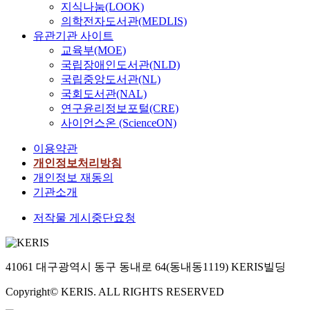
지식나눔(LOOK)
의학전자도서관(MEDLIS)
유관기관 사이트
교육부(MOE)
국립장애인도서관(NLD)
국립중앙도서관(NL)
국회도서관(NAL)
연구윤리정보포털(CRE)
사이언스온 (ScienceON)
이용약관
개인정보처리방침
개인정보 재동의
기관소개
저작물 게시중단요청
41061 대구광역시 동구 동내로 64(동내동1119) KERIS빌딩
Copyright© KERIS. ALL RIGHTS RESERVED