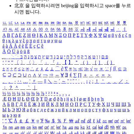
北京 을 입력하시려면
beijing
을 입력하시고 space를 누르
시면 됩니다.
ㅥ
ㅦ
ㅧ
ㅨ
ㅩ
ㅪ
ㅫ
ㅬ
ㅭ
ㅮ
ㅯ
ㅰ
ㅱ
ㅲ
ㅳ
ㅴ
ㅵ
ㅶ
ㅷ
ㅸ
ㅹ
ㅺ
ㅻ
ㅼ
ㅽ
ㅾ
ㅿ
ㆀ
ㆁ
ㆂ
ㆃ
ㆄ
ㆅ
ㆆ
ㆇ
ㆈ
ㆉ
ㆊ
ㆋ
ㆌ
ㆍ
ㆎ
Α
Β
Γ
Δ
Ε
Ζ
Η
Θ
Ι
Κ
Λ
Μ
Ν
Ξ
Ο
Π
Ρ
Σ
Τ
Υ
Φ
Χ
Ψ
Ω
α
β
γ
δ
ε
ζ
η
θ
ι
κ
λ
μ
ν
ξ
ο
π
ρ
σ
τ
υ
φ
χ
ψ
ω
á
à
Á
À
é
è
É
È
ç
Ç
ê
Ä
Ö
Ü
ä
ö
ü
ß
ְ
ֳ
ֲ
ֱ
ָ
ַ
ֵ
ֶ
ִ
ֹ
ּ
ֻ
ׂ
ׁ
ּ
ב
ה
נ
מ
צ
ת
ץ
ש
ד
ג
כ
ע
י
ח
ל
ך
ף
ק
ר
א
ט
ו
ן
ם
פ
‘
’
“
”
〔
〕
〈
〉
「
」
『
』
【
】
＂
（
）
［
］
｛
｝
±
×
÷
≠
≤
≥
∞
∴
♂
♀
∠
⊥
⌒
∂
∇
≡
≒
≪
≫
√
∽
∝
∵
∫
∬
∈
∋
⊆
⊇
⊂
⊃
∪
∩
∧
∨
￢
⇒
⇔
∀
∃
∮
∑
∏
＋
－
＜
＝
＞
、
。
·
‥
…
¨
〃
―
∥
＼
∼
´
～
ˇ
˘
˝
˚
˙
¸
˛
¡
¿
ː
！
＇
，
．
／
：
；
？
＾
＿
｀
｜
½
⅓
⅔
¼
¾
⅛
⅜
⅝
⅞
¹
²
³
⁴
ⁿ
₁
₂
₃
₄
Æ
Ð
Ħ
Ĳ
Ł
Ø
Œ
Þ
Ŧ
Ŋ
æ
đ
ð
ħ
ı
ĳ
ĸ
ŀ
ł
ø
œ
ß
þ
ŧ
ŋ
ŉ
А
Б
В
Г
Д
Е
Ё
Ж
З
И
Й
К
Л
М
Н
О
П
Р
С
Т
У
Ф
Х
Ц
Ч
Ш
Щ
Ъ
Ы
Ь
Э
Ю
Я
а
б
в
г
д
е
ё
ж
з
и
й
к
л
м
н
о
п
р
с
т
у
ф
х
ц
ч
ш
щ
ъ
ы
ь
э
ю
я
′
″
℃
Å
￠
￡
￥
¤
℉
‰
＄
％
Ｆ
￦
㎕
㎖
㎗
ℓ
㎘
㏄
㎣
㎤
㎥
㎦
㎙
㎚
㎛
㎜
㎝
㎞
㎟
㎠
㎡
㎢
㏊
㎍
㎎
㎏
㏏
㎈
㎉
㏈
㎧
㎨
㎰
㎱
㎲
㎳
㎴
㎵
㎶
㎷
㎸
㎹
㎀
㎁
㎂
㎃
㎄
㎺
㎻
㎽
㎾
㎿
㎐
㎑