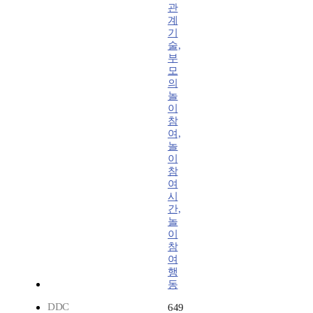
관
계
기
술,
부
모
의
놀
이
참
여,
놀
이
참
여
시
간,
놀
이
참
여
행
동
DDC
649