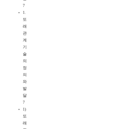
7
1.
또
래
관
계
기
술
의
정
의
와
발
달
7
1)
또
래