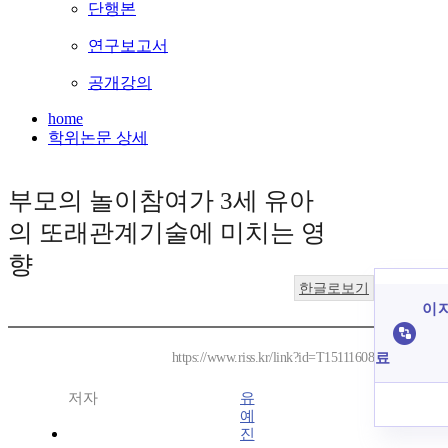
단행본
연구보고서
공개강의
home
학위논문 상세
부모의 놀이참여가 3세 유아
의 또래관계기술에 미치는 영
향
한글로보기
이 
료
https://www.riss.kr/link?id=T15111608
저자
유
예
진