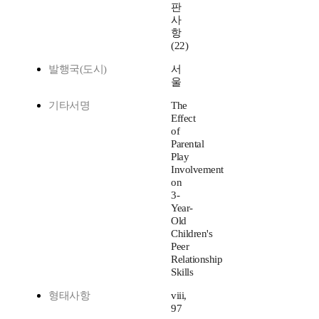
판
사
항
(22)
발행국(도시)
서
울
기타서명
The
Effect
of
Parental
Play
Involvement
on
3-
Year-
Old
Children's
Peer
Relationship
Skills
형태사항
viii,
97