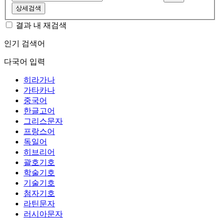
상세검색
결과 내 재검색
인기 검색어
다국어 입력
히라가나
가타카나
중국어
한글고어
그리스문자
프랑스어
독일어
히브리어
괄호기호
학술기호
기술기호
첨자기호
라틴문자
러시아문자