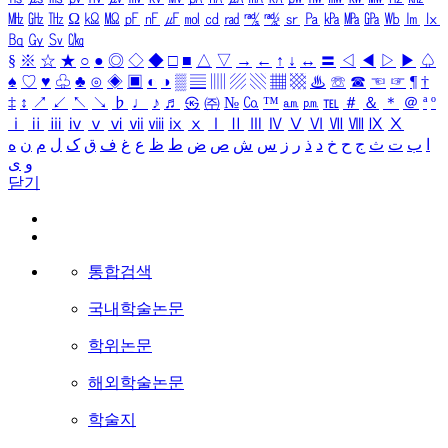
㎒
㎓
㎔
Ω
㏀
㏁
㎊
㎋
㎌
㏖
㏅
㎭
㎮
㎯
㏛
㎩
㎪
㎫
㎬
㏝
㏐
㏓
㏃
㏉
㏜
㏆
§
※
☆
★
○
●
◎
◇
◆
□
■
△
▽
→
←
↑
↓
↔
〓
◁
◀
▷
▶
♤
♠
♡
♥
♧
♣
⊙
◈
▣
◐
◑
▒
▤
▥
▨
▧
▦
▩
♨
☏
☎
☜
☞
¶
†
‡
↕
↗
↙
↖
↘
♭
♩
♪
♬
㉿
㈜
№
㏇
™
㏂
㏘
℡
＃
＆
＊
＠
ª
º
ⅰ
ⅱ
ⅲ
ⅳ
ⅴ
ⅵ
ⅶ
ⅷ
ⅸ
ⅹ
Ⅰ
Ⅱ
Ⅲ
Ⅳ
Ⅴ
Ⅵ
Ⅶ
Ⅷ
Ⅸ
Ⅹ
ا
ب
ت
ث
ج
ح
خ
د
ذ
ر
ز
س
ش
ص
ض
ط
ظ
ع
غ
ف
ق
ک
ل
م
ن
ه
و
ی
닫기
통합검색
국내학술논문
학위논문
해외학술논문
학술지