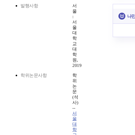
발행사항
서
울
나만
:
서
울
대
학
교
대
학
원,
2019
학위논문사항
학
위
논
문
(석
사)
--
서
울
대
학