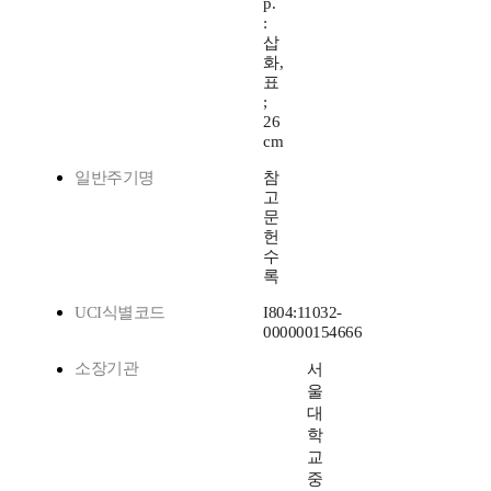
p.
:
삽
화,
표
;
26
cm
일반주기명
참
고
문
헌
수
록
UCI식별코드
I804:11032-
000000154666
소장기관
서
울
대
학
교
중