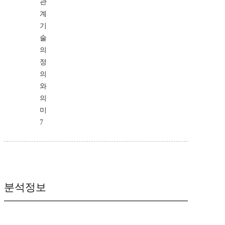
관
계
기
술
의
정
의
와
의
미
7
분석정보