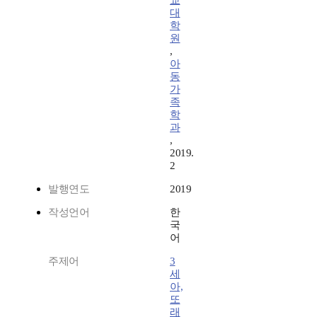
교
대
학
원
,
아
동
가
족
학
과
,
2019.
2
발행연도
2019
작성언어
한
국
어
주제어
3
세
아,
또
래