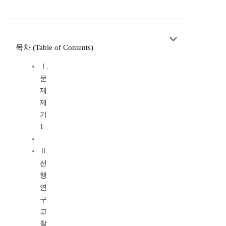
목차 (Table of Contents)
Ⅰ.
문
제
제
기
1
Ⅱ.
선
행
연
구
고
찰