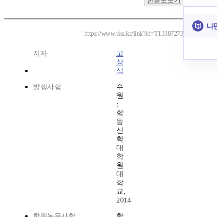
한글로보기
나
https://www.riss.kr/link?id=T13387273
저자
고
상
식
발행사항
수
원
:
합
동
신
학
대
학
원
대
학
교,
2014
학위논문사항
학