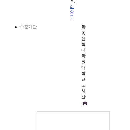
수:
이
승
구
소장기관
합
동
신
학
대
학
원
대
학
교
도
서
관