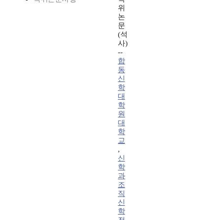
위
논
문
(석
사)
--
합
동
신
학
대
학
원
대
학
교
,
신
학
과
조
직
신
학