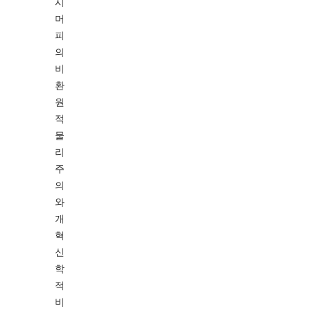
시
머
피
의
비
환
원
적
물
리
주
의
와
개
혁
신
학
적
비