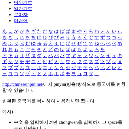
단위기호
일반기호
로마자
아랍어
あ
ぁ
か
が
さ
ざ
た
だ
な
は
ば
ぱ
ま
や
ゃ
ら
わ
ゎ
ん
い
ぃ
き
ぎ
し
じ
ち
ぢ
に
ひ
び
ぴ
み
り
う
ぅ
く
ぐ
す
ず
つ
づ
っ
ぬ
ふ
ぶ
ぷ
む
ゆ
ゅ
る
え
ぇ
け
げ
せ
ぜ
て
で
ね
へ
べ
ぺ
め
れ
お
ぉ
こ
ご
そ
ぞ
と
ど
の
ほ
ぼ
ぽ
も
よ
ょ
ろ
を
ア
ァ
カ
サ
ザ
タ
ダ
ナ
ハ
バ
パ
マ
ヤ
ャ
ラ
ワ
ヮ
ン
イ
ィ
キ
ギ
シ
ジ
チ
ヂ
ニ
ヒ
ビ
ピ
ミ
リ
ウ
ゥ
ク
グ
ス
ズ
ツ
ヅ
ッ
ヌ
フ
ブ
プ
ム
ユ
ュ
ル
エ
ェ
ケ
ゲ
セ
ゼ
テ
デ
ヘ
ベ
ペ
メ
レ
オ
ォ
コ
ゴ
ソ
ゾ
ト
ド
ノ
ホ
ボ
ポ
モ
ヨ
ョ
ロ
ヲ
―
http://chineseinput.net/
에서 pinyin(병음)방식으로 중국어를 변환
할 수 있습니다.
변환된 중국어를 복사하여 사용하시면 됩니다.
예시)
中文 을 입력하시려면
zhongwen
을 입력하시고 space를
누르시면됩니다.