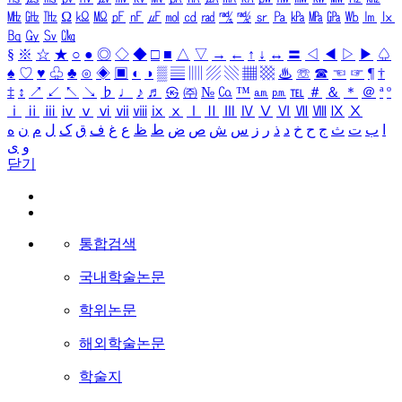
㎒
㎓
㎔
Ω
㏀
㏁
㎊
㎋
㎌
㏖
㏅
㎭
㎮
㎯
㏛
㎩
㎪
㎫
㎬
㏝
㏐
㏓
㏃
㏉
㏜
㏆
§
※
☆
★
○
●
◎
◇
◆
□
■
△
▽
→
←
↑
↓
↔
〓
◁
◀
▷
▶
♤
♠
♡
♥
♧
♣
⊙
◈
▣
◐
◑
▒
▤
▥
▨
▧
▦
▩
♨
☏
☎
☜
☞
¶
†
‡
↕
↗
↙
↖
↘
♭
♩
♪
♬
㉿
㈜
№
㏇
™
㏂
㏘
℡
＃
＆
＊
＠
ª
º
ⅰ
ⅱ
ⅲ
ⅳ
ⅴ
ⅵ
ⅶ
ⅷ
ⅸ
ⅹ
Ⅰ
Ⅱ
Ⅲ
Ⅳ
Ⅴ
Ⅵ
Ⅶ
Ⅷ
Ⅸ
Ⅹ
ا
ب
ت
ث
ج
ح
خ
د
ذ
ر
ز
س
ش
ص
ض
ط
ظ
ع
غ
ف
ق
ک
ل
م
ن
ه
و
ی
닫기
통합검색
국내학술논문
학위논문
해외학술논문
학술지