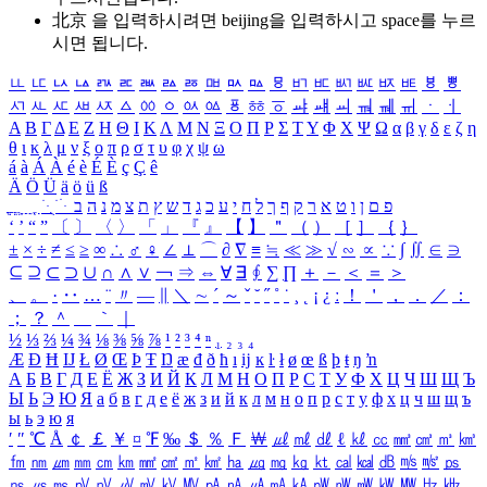
北京 을 입력하시려면
beijing
을 입력하시고 space를 누르
시면 됩니다.
ㅥ
ㅦ
ㅧ
ㅨ
ㅩ
ㅪ
ㅫ
ㅬ
ㅭ
ㅮ
ㅯ
ㅰ
ㅱ
ㅲ
ㅳ
ㅴ
ㅵ
ㅶ
ㅷ
ㅸ
ㅹ
ㅺ
ㅻ
ㅼ
ㅽ
ㅾ
ㅿ
ㆀ
ㆁ
ㆂ
ㆃ
ㆄ
ㆅ
ㆆ
ㆇ
ㆈ
ㆉ
ㆊ
ㆋ
ㆌ
ㆍ
ㆎ
Α
Β
Γ
Δ
Ε
Ζ
Η
Θ
Ι
Κ
Λ
Μ
Ν
Ξ
Ο
Π
Ρ
Σ
Τ
Υ
Φ
Χ
Ψ
Ω
α
β
γ
δ
ε
ζ
η
θ
ι
κ
λ
μ
ν
ξ
ο
π
ρ
σ
τ
υ
φ
χ
ψ
ω
á
à
Á
À
é
è
É
È
ç
Ç
ê
Ä
Ö
Ü
ä
ö
ü
ß
ְ
ֳ
ֲ
ֱ
ָ
ַ
ֵ
ֶ
ִ
ֹ
ּ
ֻ
ׂ
ׁ
ּ
ב
ה
נ
מ
צ
ת
ץ
ש
ד
ג
כ
ע
י
ח
ל
ך
ף
ק
ר
א
ט
ו
ן
ם
פ
‘
’
“
”
〔
〕
〈
〉
「
」
『
』
【
】
＂
（
）
［
］
｛
｝
±
×
÷
≠
≤
≥
∞
∴
♂
♀
∠
⊥
⌒
∂
∇
≡
≒
≪
≫
√
∽
∝
∵
∫
∬
∈
∋
⊆
⊇
⊂
⊃
∪
∩
∧
∨
￢
⇒
⇔
∀
∃
∮
∑
∏
＋
－
＜
＝
＞
、
。
·
‥
…
¨
〃
―
∥
＼
∼
´
～
ˇ
˘
˝
˚
˙
¸
˛
¡
¿
ː
！
＇
，
．
／
：
；
？
＾
＿
｀
｜
½
⅓
⅔
¼
¾
⅛
⅜
⅝
⅞
¹
²
³
⁴
ⁿ
₁
₂
₃
₄
Æ
Ð
Ħ
Ĳ
Ł
Ø
Œ
Þ
Ŧ
Ŋ
æ
đ
ð
ħ
ı
ĳ
ĸ
ŀ
ł
ø
œ
ß
þ
ŧ
ŋ
ŉ
А
Б
В
Г
Д
Е
Ё
Ж
З
И
Й
К
Л
М
Н
О
П
Р
С
Т
У
Ф
Х
Ц
Ч
Ш
Щ
Ъ
Ы
Ь
Э
Ю
Я
а
б
в
г
д
е
ё
ж
з
и
й
к
л
м
н
о
п
р
с
т
у
ф
х
ц
ч
ш
щ
ъ
ы
ь
э
ю
я
′
″
℃
Å
￠
￡
￥
¤
℉
‰
＄
％
Ｆ
￦
㎕
㎖
㎗
ℓ
㎘
㏄
㎣
㎤
㎥
㎦
㎙
㎚
㎛
㎜
㎝
㎞
㎟
㎠
㎡
㎢
㏊
㎍
㎎
㎏
㏏
㎈
㎉
㏈
㎧
㎨
㎰
㎱
㎲
㎳
㎴
㎵
㎶
㎷
㎸
㎹
㎀
㎁
㎂
㎃
㎄
㎺
㎻
㎽
㎾
㎿
㎐
㎑