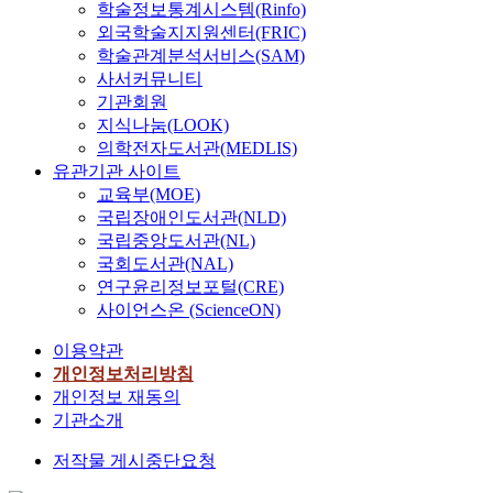
학술정보통계시스템(Rinfo)
외국학술지지원센터(FRIC)
학술관계분석서비스(SAM)
사서커뮤니티
기관회원
지식나눔(LOOK)
의학전자도서관(MEDLIS)
유관기관 사이트
교육부(MOE)
국립장애인도서관(NLD)
국립중앙도서관(NL)
국회도서관(NAL)
연구윤리정보포털(CRE)
사이언스온 (ScienceON)
이용약관
개인정보처리방침
개인정보 재동의
기관소개
저작물 게시중단요청