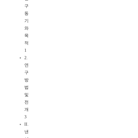
구
동
기
와
목
적
1
2.
연
구
방
법
및
전
개
3
II.
낸