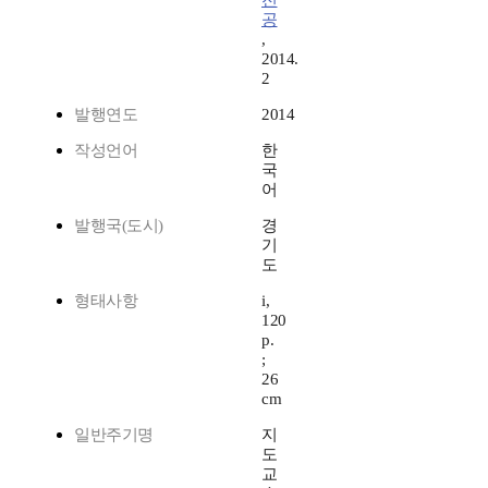
전
공
,
2014.
2
발행연도
2014
작성언어
한
국
어
발행국(도시)
경
기
도
형태사항
i,
120
p.
;
26
cm
일반주기명
지
도
교