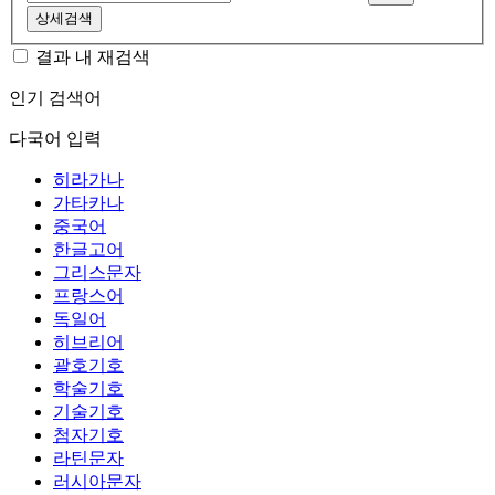
상세검색
결과 내 재검색
인기 검색어
다국어 입력
히라가나
가타카나
중국어
한글고어
그리스문자
프랑스어
독일어
히브리어
괄호기호
학술기호
기술기호
첨자기호
라틴문자
러시아문자