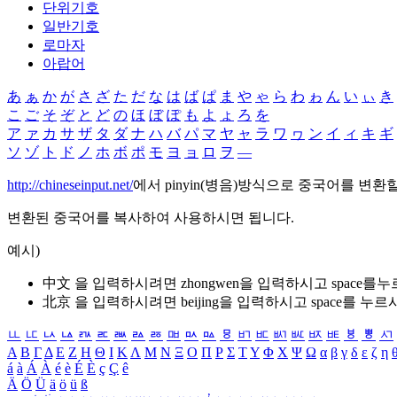
단위기호
일반기호
로마자
아랍어
あ
ぁ
か
が
さ
ざ
た
だ
な
は
ば
ぱ
ま
や
ゃ
ら
わ
ゎ
ん
い
ぃ
き
こ
ご
そ
ぞ
と
ど
の
ほ
ぼ
ぽ
も
よ
ょ
ろ
を
ア
ァ
カ
サ
ザ
タ
ダ
ナ
ハ
バ
パ
マ
ヤ
ャ
ラ
ワ
ヮ
ン
イ
ィ
キ
ギ
ソ
ゾ
ト
ド
ノ
ホ
ボ
ポ
モ
ヨ
ョ
ロ
ヲ
―
http://chineseinput.net/
에서 pinyin(병음)방식으로 중국어를 변환
변환된 중국어를 복사하여 사용하시면 됩니다.
예시)
中文 을 입력하시려면
zhongwen
을 입력하시고 space를
北京 을 입력하시려면
beijing
을 입력하시고 space를 누르
ㅥ
ㅦ
ㅧ
ㅨ
ㅩ
ㅪ
ㅫ
ㅬ
ㅭ
ㅮ
ㅯ
ㅰ
ㅱ
ㅲ
ㅳ
ㅴ
ㅵ
ㅶ
ㅷ
ㅸ
ㅹ
ㅺ
Α
Β
Γ
Δ
Ε
Ζ
Η
Θ
Ι
Κ
Λ
Μ
Ν
Ξ
Ο
Π
Ρ
Σ
Τ
Υ
Φ
Χ
Ψ
Ω
α
β
γ
δ
ε
ζ
η
á
à
Á
À
é
è
É
È
ç
Ç
ê
Ä
Ö
Ü
ä
ö
ü
ß