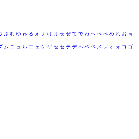
ぶ
ぷ
む
ゆ
ゅ
る
え
ぇ
け
げ
せ
ぜ
て
で
ね
へ
べ
ぺ
め
れ
お
ぉ
プ
ム
ユ
ュ
ル
エ
ェ
ケ
ゲ
セ
ゼ
テ
デ
ヘ
ベ
ペ
メ
レ
オ
ォ
コ
ゴ