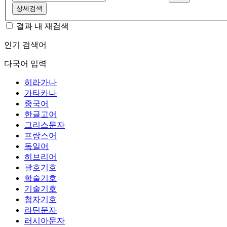
상세검색
결과 내 재검색
인기 검색어
다국어 입력
히라가나
가타카나
중국어
한글고어
그리스문자
프랑스어
독일어
히브리어
괄호기호
학술기호
기술기호
첨자기호
라틴문자
러시아문자