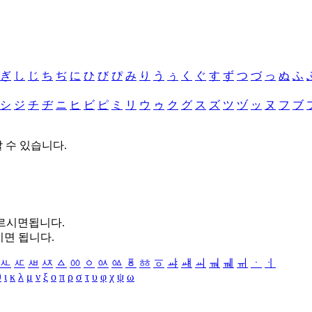
ぎ
し
じ
ち
ぢ
に
ひ
び
ぴ
み
り
う
ぅ
く
ぐ
す
ず
つ
づ
っ
ぬ
ふ
シ
ジ
チ
ヂ
ニ
ヒ
ビ
ピ
ミ
リ
ウ
ゥ
ク
グ
ス
ズ
ツ
ヅ
ッ
ヌ
フ
ブ
할 수 있습니다.
누르시면됩니다.
시면 됩니다.
ㅻ
ㅼ
ㅽ
ㅾ
ㅿ
ㆀ
ㆁ
ㆂ
ㆃ
ㆄ
ㆅ
ㆆ
ㆇ
ㆈ
ㆉ
ㆊ
ㆋ
ㆌ
ㆍ
ㆎ
θ
ι
κ
λ
μ
ν
ξ
ο
π
ρ
σ
τ
υ
φ
χ
ψ
ω