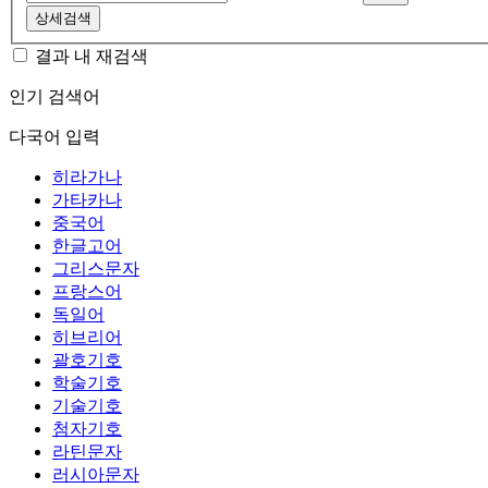
상세검색
결과 내 재검색
인기 검색어
다국어 입력
히라가나
가타카나
중국어
한글고어
그리스문자
프랑스어
독일어
히브리어
괄호기호
학술기호
기술기호
첨자기호
라틴문자
러시아문자