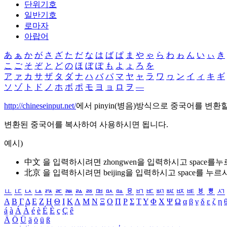
단위기호
일반기호
로마자
아랍어
あ
ぁ
か
が
さ
ざ
た
だ
な
は
ば
ぱ
ま
や
ゃ
ら
わ
ゎ
ん
い
ぃ
き
こ
ご
そ
ぞ
と
ど
の
ほ
ぼ
ぽ
も
よ
ょ
ろ
を
ア
ァ
カ
サ
ザ
タ
ダ
ナ
ハ
バ
パ
マ
ヤ
ャ
ラ
ワ
ヮ
ン
イ
ィ
キ
ギ
ソ
ゾ
ト
ド
ノ
ホ
ボ
ポ
モ
ヨ
ョ
ロ
ヲ
―
http://chineseinput.net/
에서 pinyin(병음)방식으로 중국어를 변환
변환된 중국어를 복사하여 사용하시면 됩니다.
예시)
中文 을 입력하시려면
zhongwen
을 입력하시고 space를
北京 을 입력하시려면
beijing
을 입력하시고 space를 누르
ㅥ
ㅦ
ㅧ
ㅨ
ㅩ
ㅪ
ㅫ
ㅬ
ㅭ
ㅮ
ㅯ
ㅰ
ㅱ
ㅲ
ㅳ
ㅴ
ㅵ
ㅶ
ㅷ
ㅸ
ㅹ
ㅺ
Α
Β
Γ
Δ
Ε
Ζ
Η
Θ
Ι
Κ
Λ
Μ
Ν
Ξ
Ο
Π
Ρ
Σ
Τ
Υ
Φ
Χ
Ψ
Ω
α
β
γ
δ
ε
ζ
η
á
à
Á
À
é
è
É
È
ç
Ç
ê
Ä
Ö
Ü
ä
ö
ü
ß