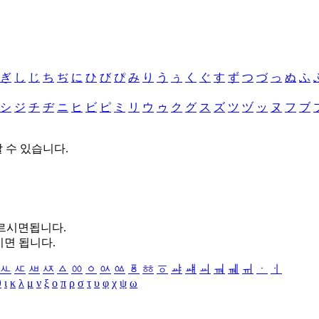
ぎ
し
じ
ち
ぢ
に
ひ
び
ぴ
み
り
う
ぅ
く
ぐ
す
ず
つ
づ
っ
ぬ
ふ
シ
ジ
チ
ヂ
ニ
ヒ
ビ
ピ
ミ
リ
ウ
ゥ
ク
グ
ス
ズ
ツ
ヅ
ッ
ヌ
フ
ブ
할 수 있습니다.
누르시면됩니다.
시면 됩니다.
ㅻ
ㅼ
ㅽ
ㅾ
ㅿ
ㆀ
ㆁ
ㆂ
ㆃ
ㆄ
ㆅ
ㆆ
ㆇ
ㆈ
ㆉ
ㆊ
ㆋ
ㆌ
ㆍ
ㆎ
θ
ι
κ
λ
μ
ν
ξ
ο
π
ρ
σ
τ
υ
φ
χ
ψ
ω