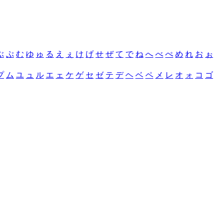
ぶ
ぷ
む
ゆ
ゅ
る
え
ぇ
け
げ
せ
ぜ
て
で
ね
へ
べ
ぺ
め
れ
お
ぉ
プ
ム
ユ
ュ
ル
エ
ェ
ケ
ゲ
セ
ゼ
テ
デ
ヘ
ベ
ペ
メ
レ
オ
ォ
コ
ゴ