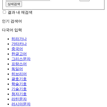
상세검색
결과 내 재검색
인기 검색어
다국어 입력
히라가나
가타카나
중국어
한글고어
그리스문자
프랑스어
독일어
히브리어
괄호기호
학술기호
기술기호
첨자기호
라틴문자
러시아문자