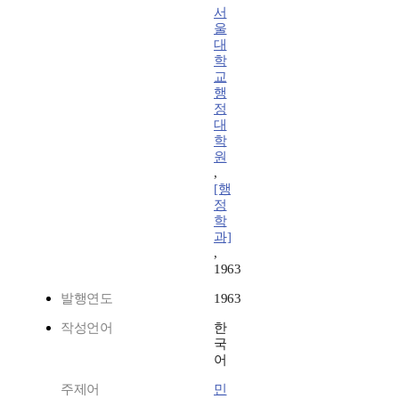
서
울
대
학
교
행
정
대
학
원
,
[행
정
학
과]
,
1963
발행연도
1963
작성언어
한
국
어
주제어
민