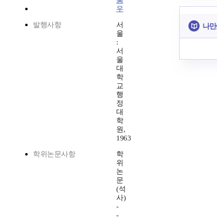
흥
우
발행사항
서
나만
울
:
서
울
대
학
교
행
정
대
학
원,
1963
학위논문사항
학
위
논
문
(석
사)
-
-