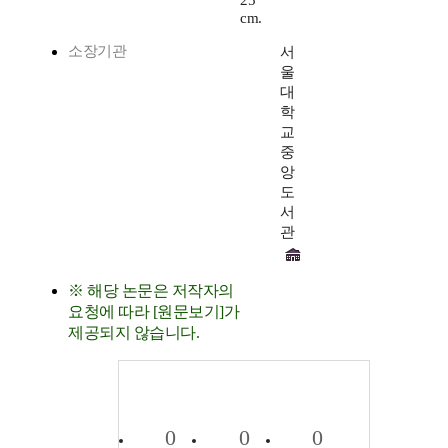
25
cm.
소장기관
서
울
대
학
교
중
앙
도
서
관
※ 해당 논문은 저작자의
요청에 따라 [원문보기]가
제공되지 않습니다.
0
0
0