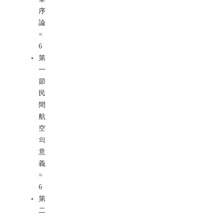
序
論
=
6
第
一
節
民
間
航
空
의
意
義
=
6
第
二