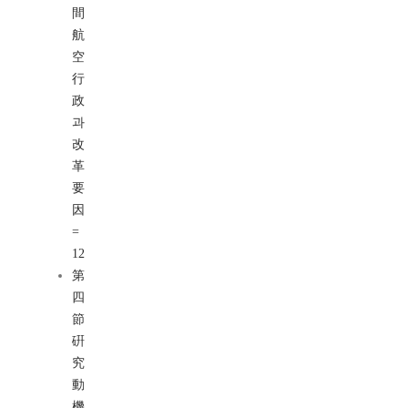
間
航
空
行
政
과
改
革
要
因
=
12
第
四
節
硏
究
動
機