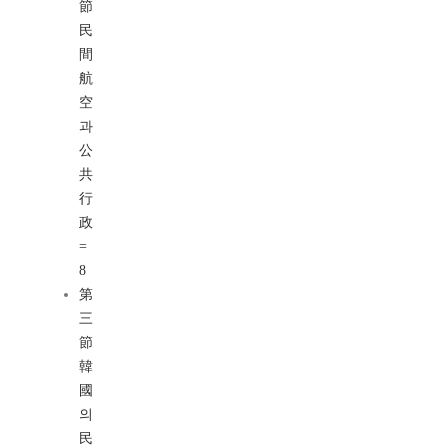
節
民
間
航
空
과
公
共
行
政
=
8
第
三
節
韓
國
의
民