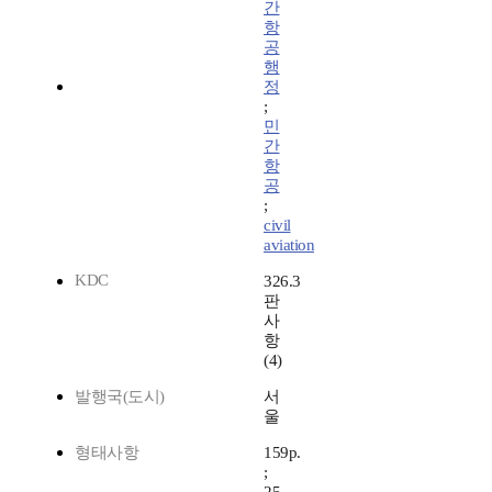
간
항
공
행
정
;
민
간
항
공
;
civil
aviation
KDC
326.3
판
사
항
(4)
발행국(도시)
서
울
형태사항
159p.
;