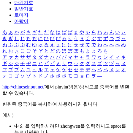
단위기호
일반기호
로마자
아랍어
あ
ぁ
か
が
さ
ざ
た
だ
な
は
ば
ぱ
ま
や
ゃ
ら
わ
ゎ
ん
い
ぃ
き
ぎ
し
じ
ち
ぢ
に
ひ
び
ぴ
み
り
う
ぅ
く
ぐ
す
ず
つ
づ
っ
ぬ
ふ
ぶ
ぷ
む
ゆ
ゅ
る
え
ぇ
け
げ
せ
ぜ
て
で
ね
へ
べ
ぺ
め
れ
お
ぉ
こ
ご
そ
ぞ
と
ど
の
ほ
ぼ
ぽ
も
よ
ょ
ろ
を
ア
ァ
カ
サ
ザ
タ
ダ
ナ
ハ
バ
パ
マ
ヤ
ャ
ラ
ワ
ヮ
ン
イ
ィ
キ
ギ
シ
ジ
チ
ヂ
ニ
ヒ
ビ
ピ
ミ
リ
ウ
ゥ
ク
グ
ス
ズ
ツ
ヅ
ッ
ヌ
フ
ブ
プ
ム
ユ
ュ
ル
エ
ェ
ケ
ゲ
セ
ゼ
テ
デ
ヘ
ベ
ペ
メ
レ
オ
ォ
コ
ゴ
ソ
ゾ
ト
ド
ノ
ホ
ボ
ポ
モ
ヨ
ョ
ロ
ヲ
―
http://chineseinput.net/
에서 pinyin(병음)방식으로 중국어를 변환
할 수 있습니다.
변환된 중국어를 복사하여 사용하시면 됩니다.
예시)
中文 을 입력하시려면
zhongwen
을 입력하시고 space를
누르시면됩니다.