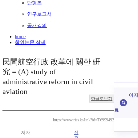
단행본
연구보고서
공개강의
home
학위논문 상세
民間航空行政 改革에 關한 硏
究 = (A) study of
administrative reform in civil
aviation
이 자
한글로보기
료
https://www.riss.kr/link?id=T6999493
저자
전