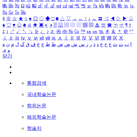
㎒
㎓
㎔
Ω
㏀
㏁
㎊
㎋
㎌
㏖
㏅
㎭
㎮
㎯
㏛
㎩
㎪
㎫
㎬
㏝
㏐
㏓
㏃
㏉
㏜
㏆
§
※
☆
★
○
●
◎
◇
◆
□
■
△
▽
→
←
↑
↓
↔
〓
◁
◀
▷
▶
♤
♠
♡
♥
♧
♣
⊙
◈
▣
◐
◑
▒
▤
▥
▨
▧
▦
▩
♨
☏
☎
☜
☞
¶
†
‡
↕
↗
↙
↖
↘
♭
♩
♪
♬
㉿
㈜
№
㏇
™
㏂
㏘
℡
＃
＆
＊
＠
ª
º
ⅰ
ⅱ
ⅲ
ⅳ
ⅴ
ⅵ
ⅶ
ⅷ
ⅸ
ⅹ
Ⅰ
Ⅱ
Ⅲ
Ⅳ
Ⅴ
Ⅵ
Ⅶ
Ⅷ
Ⅸ
Ⅹ
ا
ب
ت
ث
ج
ح
خ
د
ذ
ر
ز
س
ش
ص
ض
ط
ظ
ع
غ
ف
ق
ک
ل
م
ن
ه
و
ی
닫기
통합검색
국내학술논문
학위논문
해외학술논문
학술지