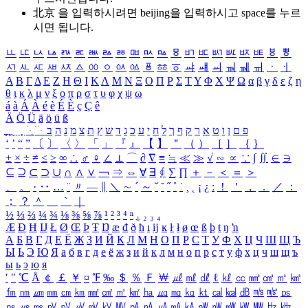
北京 을 입력하시려면
beijing
을 입력하시고 space를 누르
시면 됩니다.
ㅥ
ㅦ
ㅧ
ㅨ
ㅩ
ㅪ
ㅫ
ㅬ
ㅭ
ㅮ
ㅯ
ㅰ
ㅱ
ㅲ
ㅳ
ㅴ
ㅵ
ㅶ
ㅷ
ㅸ
ㅹ
ㅺ
ㅻ
ㅼ
ㅽ
ㅾ
ㅿ
ㆀ
ㆁ
ㆂ
ㆃ
ㆄ
ㆅ
ㆆ
ㆇ
ㆈ
ㆉ
ㆊ
ㆋ
ㆌ
ㆍ
ㆎ
Α
Β
Γ
Δ
Ε
Ζ
Η
Θ
Ι
Κ
Λ
Μ
Ν
Ξ
Ο
Π
Ρ
Σ
Τ
Υ
Φ
Χ
Ψ
Ω
α
β
γ
δ
ε
ζ
η
θ
ι
κ
λ
μ
ν
ξ
ο
π
ρ
σ
τ
υ
φ
χ
ψ
ω
á
à
Á
À
é
è
É
È
ç
Ç
ê
Ä
Ö
Ü
ä
ö
ü
ß
ְ
ֳ
ֲ
ֱ
ָ
ַ
ֵ
ֶ
ִ
ֹ
ּ
ֻ
ׂ
ׁ
ּ
ב
ה
נ
מ
צ
ת
ץ
ש
ד
ג
כ
ע
י
ח
ל
ך
ף
ק
ר
א
ט
ו
ן
ם
פ
‘
’
“
”
〔
〕
〈
〉
「
」
『
』
【
】
＂
（
）
［
］
｛
｝
±
×
÷
≠
≤
≥
∞
∴
♂
♀
∠
⊥
⌒
∂
∇
≡
≒
≪
≫
√
∽
∝
∵
∫
∬
∈
∋
⊆
⊇
⊂
⊃
∪
∩
∧
∨
￢
⇒
⇔
∀
∃
∮
∑
∏
＋
－
＜
＝
＞
、
。
·
‥
…
¨
〃
―
∥
＼
∼
´
～
ˇ
˘
˝
˚
˙
¸
˛
¡
¿
ː
！
＇
，
．
／
：
；
？
＾
＿
｀
｜
½
⅓
⅔
¼
¾
⅛
⅜
⅝
⅞
¹
²
³
⁴
ⁿ
₁
₂
₃
₄
Æ
Ð
Ħ
Ĳ
Ł
Ø
Œ
Þ
Ŧ
Ŋ
æ
đ
ð
ħ
ı
ĳ
ĸ
ŀ
ł
ø
œ
ß
þ
ŧ
ŋ
ŉ
А
Б
В
Г
Д
Е
Ё
Ж
З
И
Й
К
Л
М
Н
О
П
Р
С
Т
У
Ф
Х
Ц
Ч
Ш
Щ
Ъ
Ы
Ь
Э
Ю
Я
а
б
в
г
д
е
ё
ж
з
и
й
к
л
м
н
о
п
р
с
т
у
ф
х
ц
ч
ш
щ
ъ
ы
ь
э
ю
я
′
″
℃
Å
￠
￡
￥
¤
℉
‰
＄
％
Ｆ
￦
㎕
㎖
㎗
ℓ
㎘
㏄
㎣
㎤
㎥
㎦
㎙
㎚
㎛
㎜
㎝
㎞
㎟
㎠
㎡
㎢
㏊
㎍
㎎
㎏
㏏
㎈
㎉
㏈
㎧
㎨
㎰
㎱
㎲
㎳
㎴
㎵
㎶
㎷
㎸
㎹
㎀
㎁
㎂
㎃
㎄
㎺
㎻
㎽
㎾
㎿
㎐
㎑