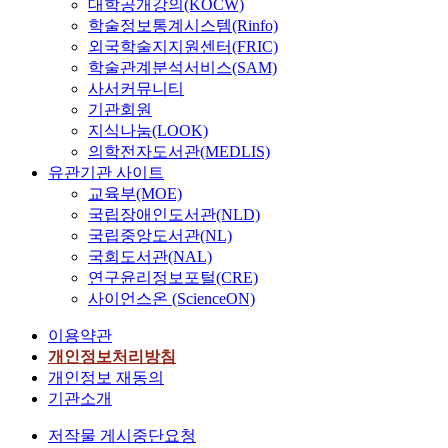
대학공개강의(KOCW)
학술정보통계시스템(Rinfo)
외국학술지지원센터(FRIC)
학술관계분석서비스(SAM)
사서커뮤니티
기관회원
지식나눔(LOOK)
의학전자도서관(MEDLIS)
유관기관 사이트
교육부(MOE)
국립장애인도서관(NLD)
국립중앙도서관(NL)
국회도서관(NAL)
연구윤리정보포털(CRE)
사이언스온 (ScienceON)
이용약관
개인정보처리방침
개인정보 재동의
기관소개
저작물 게시중단요청