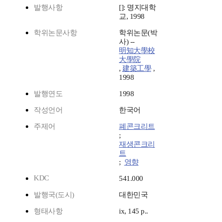
발행사항
[]: 명지대학
교, 1998
학위논문사항
학위논문(박
사) --
明知大學校
大學院
,
建築工學
,
1998
발행연도
1998
작성언어
한국어
주제어
폐콘크리트
;
재생콘크리
트
;
영향
KDC
541.000
발행국(도시)
대한민국
형태사항
ix, 145 p..