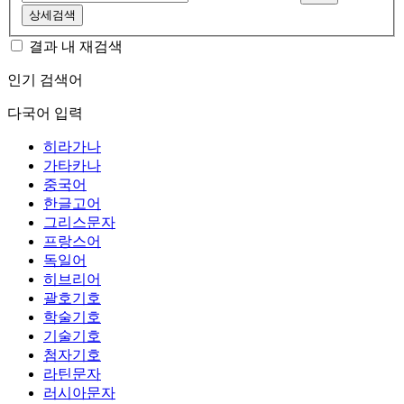
상세검색
결과 내 재검색
인기 검색어
다국어 입력
히라가나
가타카나
중국어
한글고어
그리스문자
프랑스어
독일어
히브리어
괄호기호
학술기호
기술기호
첨자기호
라틴문자
러시아문자