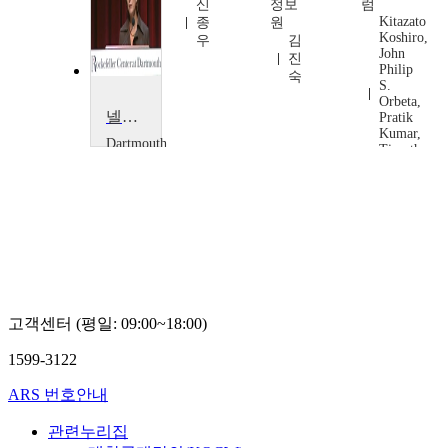
울
신
정보
럼
시
Kitazato
종
원
립
Koshiro,
우
김
John
대
진
Philip
학
숙
S.
교
Orbeta,
전
넬슨 록펠러 : 사람들에게 여전히 영향을 미치다.
Pratik
기
Kumar,
Dartmouth
홍
Timothy
Christine
Lynch
Todd
Whitman
고객센터 (평일: 09:00~18:00)
1599-3122
ARS 번호안내
관련누리집