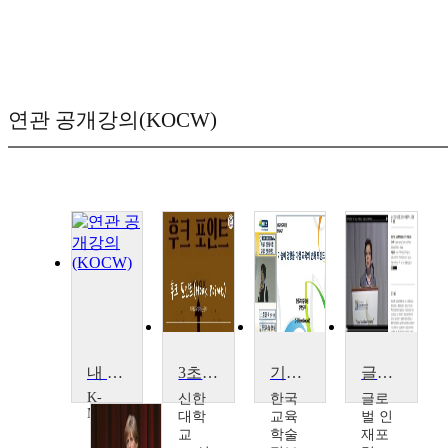
연관 공개강의(KOCW)
내 삶에 영향을 주는 음악 수업
3초의 영향력, 후크 포인트(Hook Point)
기술이 영향을 미칠 교육의 변화 트렌드
글로벌 인재포럼 2006: 미래인력- 고령화의 영향
K-
신한
한국
글로
MOOC
대학
교육
벌 인
서
교
학술
재포