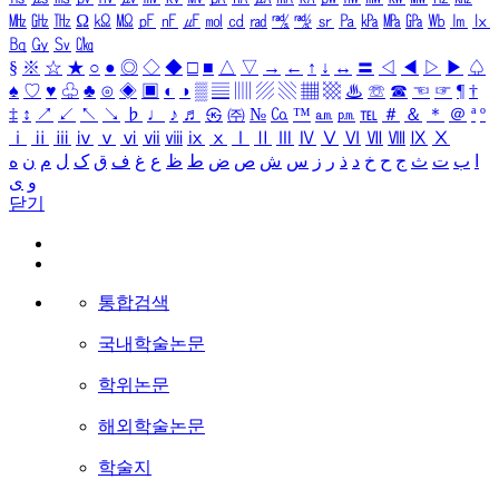
㎒
㎓
㎔
Ω
㏀
㏁
㎊
㎋
㎌
㏖
㏅
㎭
㎮
㎯
㏛
㎩
㎪
㎫
㎬
㏝
㏐
㏓
㏃
㏉
㏜
㏆
§
※
☆
★
○
●
◎
◇
◆
□
■
△
▽
→
←
↑
↓
↔
〓
◁
◀
▷
▶
♤
♠
♡
♥
♧
♣
⊙
◈
▣
◐
◑
▒
▤
▥
▨
▧
▦
▩
♨
☏
☎
☜
☞
¶
†
‡
↕
↗
↙
↖
↘
♭
♩
♪
♬
㉿
㈜
№
㏇
™
㏂
㏘
℡
＃
＆
＊
＠
ª
º
ⅰ
ⅱ
ⅲ
ⅳ
ⅴ
ⅵ
ⅶ
ⅷ
ⅸ
ⅹ
Ⅰ
Ⅱ
Ⅲ
Ⅳ
Ⅴ
Ⅵ
Ⅶ
Ⅷ
Ⅸ
Ⅹ
ا
ب
ت
ث
ج
ح
خ
د
ذ
ر
ز
س
ش
ص
ض
ط
ظ
ع
غ
ف
ق
ک
ل
م
ن
ه
و
ی
닫기
통합검색
국내학술논문
학위논문
해외학술논문
학술지