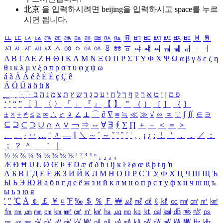
北京 을 입력하시려면
beijing
을 입력하시고 space를 누르
시면 됩니다.
ㅥ
ㅦ
ㅧ
ㅨ
ㅩ
ㅪ
ㅫ
ㅬ
ㅭ
ㅮ
ㅯ
ㅰ
ㅱ
ㅲ
ㅳ
ㅴ
ㅵ
ㅶ
ㅷ
ㅸ
ㅹ
ㅺ
ㅻ
ㅼ
ㅽ
ㅾ
ㅿ
ㆀ
ㆁ
ㆂ
ㆃ
ㆄ
ㆅ
ㆆ
ㆇ
ㆈ
ㆉ
ㆊ
ㆋ
ㆌ
ㆍ
ㆎ
Α
Β
Γ
Δ
Ε
Ζ
Η
Θ
Ι
Κ
Λ
Μ
Ν
Ξ
Ο
Π
Ρ
Σ
Τ
Υ
Φ
Χ
Ψ
Ω
α
β
γ
δ
ε
ζ
η
θ
ι
κ
λ
μ
ν
ξ
ο
π
ρ
σ
τ
υ
φ
χ
ψ
ω
á
à
Á
À
é
è
É
È
ç
Ç
ê
Ä
Ö
Ü
ä
ö
ü
ß
ְ
ֳ
ֲ
ֱ
ָ
ַ
ֵ
ֶ
ִ
ֹ
ּ
ֻ
ׂ
ׁ
ּ
ב
ה
נ
מ
צ
ת
ץ
ש
ד
ג
כ
ע
י
ח
ל
ך
ף
ק
ר
א
ט
ו
ן
ם
פ
‘
’
“
”
〔
〕
〈
〉
「
」
『
』
【
】
＂
（
）
［
］
｛
｝
±
×
÷
≠
≤
≥
∞
∴
♂
♀
∠
⊥
⌒
∂
∇
≡
≒
≪
≫
√
∽
∝
∵
∫
∬
∈
∋
⊆
⊇
⊂
⊃
∪
∩
∧
∨
￢
⇒
⇔
∀
∃
∮
∑
∏
＋
－
＜
＝
＞
、
。
·
‥
…
¨
〃
―
∥
＼
∼
´
～
ˇ
˘
˝
˚
˙
¸
˛
¡
¿
ː
！
＇
，
．
／
：
；
？
＾
＿
｀
｜
½
⅓
⅔
¼
¾
⅛
⅜
⅝
⅞
¹
²
³
⁴
ⁿ
₁
₂
₃
₄
Æ
Ð
Ħ
Ĳ
Ł
Ø
Œ
Þ
Ŧ
Ŋ
æ
đ
ð
ħ
ı
ĳ
ĸ
ŀ
ł
ø
œ
ß
þ
ŧ
ŋ
ŉ
А
Б
В
Г
Д
Е
Ё
Ж
З
И
Й
К
Л
М
Н
О
П
Р
С
Т
У
Ф
Х
Ц
Ч
Ш
Щ
Ъ
Ы
Ь
Э
Ю
Я
а
б
в
г
д
е
ё
ж
з
и
й
к
л
м
н
о
п
р
с
т
у
ф
х
ц
ч
ш
щ
ъ
ы
ь
э
ю
я
′
″
℃
Å
￠
￡
￥
¤
℉
‰
＄
％
Ｆ
￦
㎕
㎖
㎗
ℓ
㎘
㏄
㎣
㎤
㎥
㎦
㎙
㎚
㎛
㎜
㎝
㎞
㎟
㎠
㎡
㎢
㏊
㎍
㎎
㎏
㏏
㎈
㎉
㏈
㎧
㎨
㎰
㎱
㎲
㎳
㎴
㎵
㎶
㎷
㎸
㎹
㎀
㎁
㎂
㎃
㎄
㎺
㎻
㎽
㎾
㎿
㎐
㎑