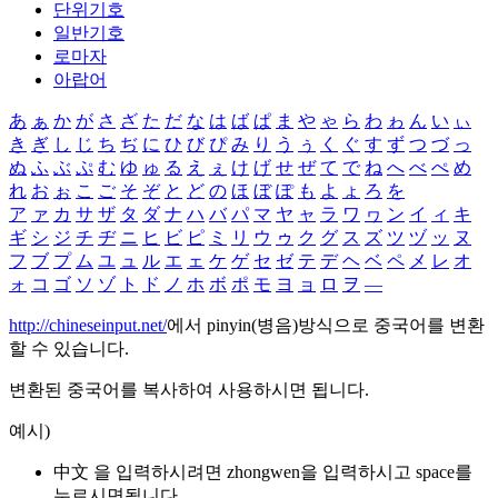
단위기호
일반기호
로마자
아랍어
あ
ぁ
か
が
さ
ざ
た
だ
な
は
ば
ぱ
ま
や
ゃ
ら
わ
ゎ
ん
い
ぃ
き
ぎ
し
じ
ち
ぢ
に
ひ
び
ぴ
み
り
う
ぅ
く
ぐ
す
ず
つ
づ
っ
ぬ
ふ
ぶ
ぷ
む
ゆ
ゅ
る
え
ぇ
け
げ
せ
ぜ
て
で
ね
へ
べ
ぺ
め
れ
お
ぉ
こ
ご
そ
ぞ
と
ど
の
ほ
ぼ
ぽ
も
よ
ょ
ろ
を
ア
ァ
カ
サ
ザ
タ
ダ
ナ
ハ
バ
パ
マ
ヤ
ャ
ラ
ワ
ヮ
ン
イ
ィ
キ
ギ
シ
ジ
チ
ヂ
ニ
ヒ
ビ
ピ
ミ
リ
ウ
ゥ
ク
グ
ス
ズ
ツ
ヅ
ッ
ヌ
フ
ブ
プ
ム
ユ
ュ
ル
エ
ェ
ケ
ゲ
セ
ゼ
テ
デ
ヘ
ベ
ペ
メ
レ
オ
ォ
コ
ゴ
ソ
ゾ
ト
ド
ノ
ホ
ボ
ポ
モ
ヨ
ョ
ロ
ヲ
―
http://chineseinput.net/
에서 pinyin(병음)방식으로 중국어를 변환
할 수 있습니다.
변환된 중국어를 복사하여 사용하시면 됩니다.
예시)
中文 을 입력하시려면
zhongwen
을 입력하시고 space를
누르시면됩니다.