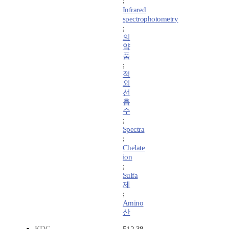
;
Infrared
spectrophotometry
;
의
약
품
;
적
외
선
흡
수
;
Spectra
;
Chelate
ion
;
Sulfa
제
;
Amino
산
KDC