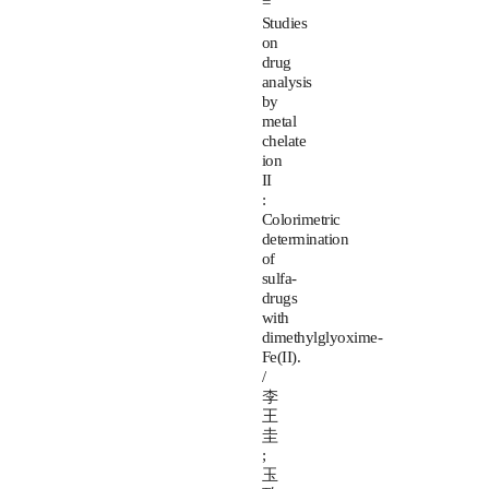
=
Studies
on
drug
analysis
by
metal
chelate
ion
II
:
Colorimetric
determination
of
sulfa-
drugs
with
dimethylglyoxime-
Fe(II).
/
李
王
圭
;
玉