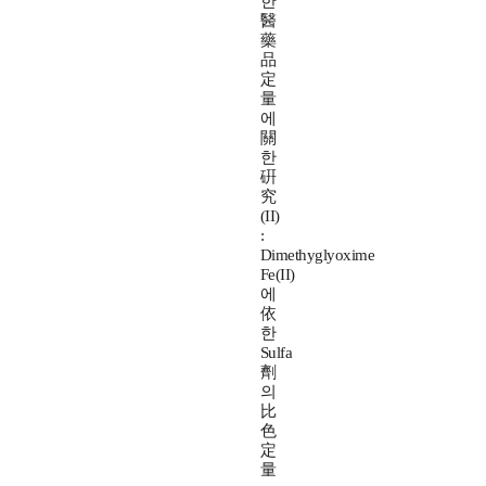
한
醫
藥
品
定
量
에
關
한
硏
究
(II)
:
Dimethyglyoxime
Fe(II)
에
依
한
Sulfa
劑
의
比
色
定
量