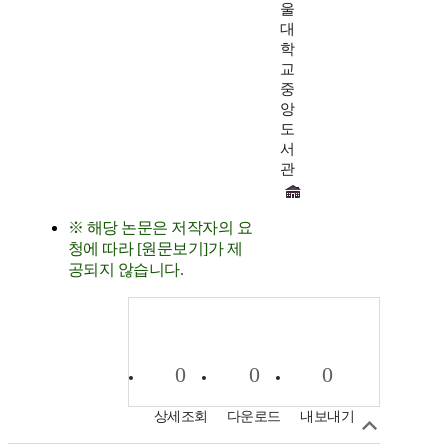
울
대
학
교
중
앙
도
서
관
※ 해당 논문은 저작자의 요
청에 따라 [원문보기]가 제
공되지 않습니다.
0
0
0
상세조회
다운로드
내보내기