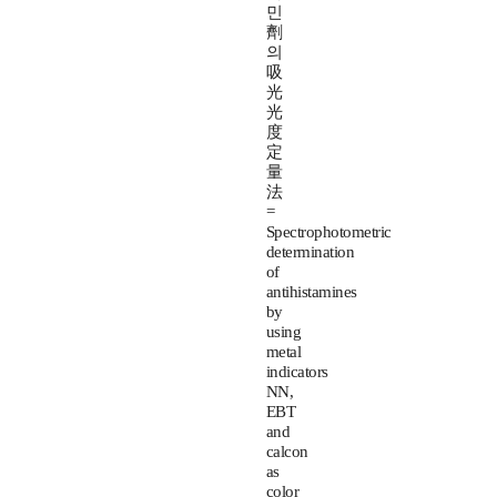
민
劑
의
吸
光
光
度
定
量
法
=
Spectrophotometric
determination
of
antihistamines
by
using
metal
indicators
NN,
EBT
and
calcon
as
color