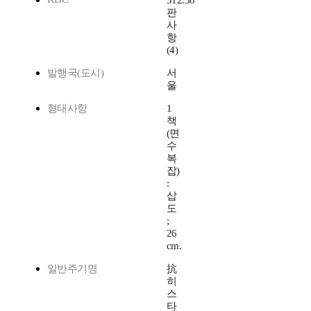
512.38
판
사
항
(4)
발행국(도시)
서
울
형태사항
1
책
(면
수
복
잡)
:
삽
도
;
26
cm.
일반주기명
抗
히
스
타