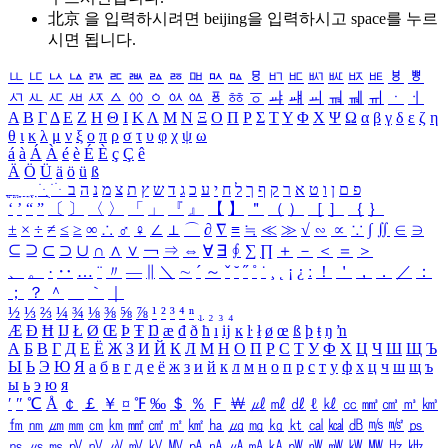
北京 을 입력하시려면
beijing
을 입력하시고 space를 누르
시면 됩니다.
ㅥ
ㅦ
ㅧ
ㅨ
ㅩ
ㅪ
ㅫ
ㅬ
ㅭ
ㅮ
ㅯ
ㅰ
ㅱ
ㅲ
ㅳ
ㅴ
ㅵ
ㅶ
ㅷ
ㅸ
ㅹ
ㅺ
ㅻ
ㅼ
ㅽ
ㅾ
ㅿ
ㆀ
ㆁ
ㆂ
ㆃ
ㆄ
ㆅ
ㆆ
ㆇ
ㆈ
ㆉ
ㆊ
ㆋ
ㆌ
ㆍ
ㆎ
Α
Β
Γ
Δ
Ε
Ζ
Η
Θ
Ι
Κ
Λ
Μ
Ν
Ξ
Ο
Π
Ρ
Σ
Τ
Υ
Φ
Χ
Ψ
Ω
α
β
γ
δ
ε
ζ
η
θ
ι
κ
λ
μ
ν
ξ
ο
π
ρ
σ
τ
υ
φ
χ
ψ
ω
á
à
Á
À
é
è
É
È
ç
Ç
ê
Ä
Ö
Ü
ä
ö
ü
ß
ְ
ֳ
ֲ
ֱ
ָ
ַ
ֵ
ֶ
ִ
ֹ
ּ
ֻ
ׂ
ׁ
ּ
ב
ה
נ
מ
צ
ת
ץ
ש
ד
ג
כ
ע
י
ח
ל
ך
ף
ק
ר
א
ט
ו
ן
ם
פ
‘
’
“
”
〔
〕
〈
〉
「
」
『
』
【
】
＂
（
）
［
］
｛
｝
±
×
÷
≠
≤
≥
∞
∴
♂
♀
∠
⊥
⌒
∂
∇
≡
≒
≪
≫
√
∽
∝
∵
∫
∬
∈
∋
⊆
⊇
⊂
⊃
∪
∩
∧
∨
￢
⇒
⇔
∀
∃
∮
∑
∏
＋
－
＜
＝
＞
、
。
·
‥
…
¨
〃
―
∥
＼
∼
´
～
ˇ
˘
˝
˚
˙
¸
˛
¡
¿
ː
！
＇
，
．
／
：
；
？
＾
＿
｀
｜
½
⅓
⅔
¼
¾
⅛
⅜
⅝
⅞
¹
²
³
⁴
ⁿ
₁
₂
₃
₄
Æ
Ð
Ħ
Ĳ
Ł
Ø
Œ
Þ
Ŧ
Ŋ
æ
đ
ð
ħ
ı
ĳ
ĸ
ŀ
ł
ø
œ
ß
þ
ŧ
ŋ
ŉ
А
Б
В
Г
Д
Е
Ё
Ж
З
И
Й
К
Л
М
Н
О
П
Р
С
Т
У
Ф
Х
Ц
Ч
Ш
Щ
Ъ
Ы
Ь
Э
Ю
Я
а
б
в
г
д
е
ё
ж
з
и
й
к
л
м
н
о
п
р
с
т
у
ф
х
ц
ч
ш
щ
ъ
ы
ь
э
ю
я
′
″
℃
Å
￠
￡
￥
¤
℉
‰
＄
％
Ｆ
￦
㎕
㎖
㎗
ℓ
㎘
㏄
㎣
㎤
㎥
㎦
㎙
㎚
㎛
㎜
㎝
㎞
㎟
㎠
㎡
㎢
㏊
㎍
㎎
㎏
㏏
㎈
㎉
㏈
㎧
㎨
㎰
㎱
㎲
㎳
㎴
㎵
㎶
㎷
㎸
㎹
㎀
㎁
㎂
㎃
㎄
㎺
㎻
㎽
㎾
㎿
㎐
㎑