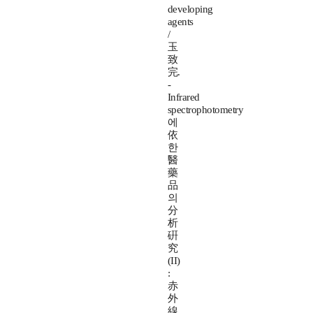
developing
agents
/
玉
致
完.
-
Infrared
spectrophotometry
에
依
한
醫
藥
品
의
分
析
硏
究
(II)
:
赤
外
線