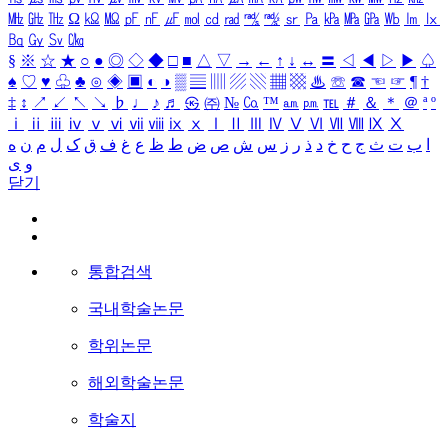
㎒
㎓
㎔
Ω
㏀
㏁
㎊
㎋
㎌
㏖
㏅
㎭
㎮
㎯
㏛
㎩
㎪
㎫
㎬
㏝
㏐
㏓
㏃
㏉
㏜
㏆
§
※
☆
★
○
●
◎
◇
◆
□
■
△
▽
→
←
↑
↓
↔
〓
◁
◀
▷
▶
♤
♠
♡
♥
♧
♣
⊙
◈
▣
◐
◑
▒
▤
▥
▨
▧
▦
▩
♨
☏
☎
☜
☞
¶
†
‡
↕
↗
↙
↖
↘
♭
♩
♪
♬
㉿
㈜
№
㏇
™
㏂
㏘
℡
＃
＆
＊
＠
ª
º
ⅰ
ⅱ
ⅲ
ⅳ
ⅴ
ⅵ
ⅶ
ⅷ
ⅸ
ⅹ
Ⅰ
Ⅱ
Ⅲ
Ⅳ
Ⅴ
Ⅵ
Ⅶ
Ⅷ
Ⅸ
Ⅹ
ا
ب
ت
ث
ج
ح
خ
د
ذ
ر
ز
س
ش
ص
ض
ط
ظ
ع
غ
ف
ق
ک
ل
م
ن
ه
و
ی
닫기
통합검색
국내학술논문
학위논문
해외학술논문
학술지