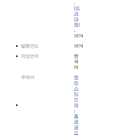
,
[의
과
대
학]
,
1974
발행연도
1974
작성언어
한
국
어
주제어
항
히
스
타
민
제
;
흡
광
광
도