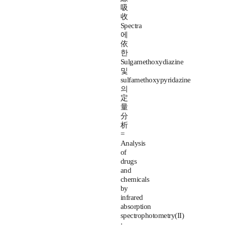
吸
收
Spectra
에
依
한
Sulgamethoxydiazine
및
sulfamethoxypyridazine
의
定
量
分
析
=
Analysis
of
drugs
and
chemicals
by
infrared
absorption
spectrophotometry(II)
: