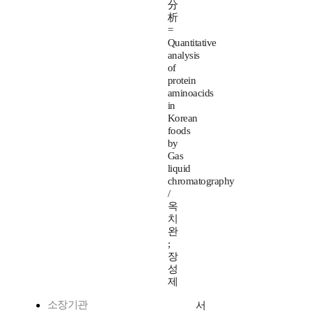
分
析
=
Quantitative
analysis
of
protein
aminoacids
in
Korean
foods
by
Gas
liquid
chromatography
/
옥
치
완
;
장
성
제
소장기관
서