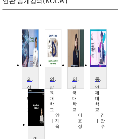
연관 공개강의(KOCW)
의약품합성학 II
의약품합성학
의약품정보학
동물용의약품학
삼
삼
단
인
육
육
국
제
대
대
대
대
학
학
학
학
교
교
교
교
양
양
이
김
재
재
윤
만
욱
욱
정
수
의약품합성학