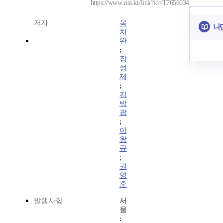
https://www.riss.kr/link?id=T7656034
저자
옥
나
치
완
;
장
성
제
;
김
박
광
;
이
왕
규
;
권
영
훈
발행사항
서
울
: