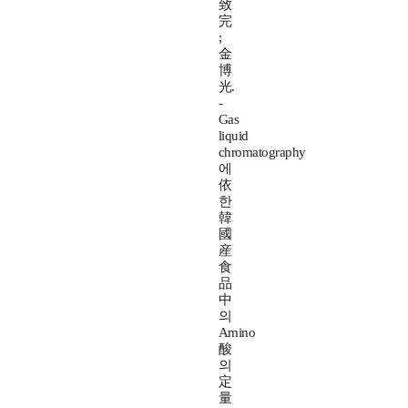
致
完
;
金
博
光.
-
Gas
liquid
chromatography
에
依
한
韓
國
産
食
品
中
의
Amino
酸
의
定
量