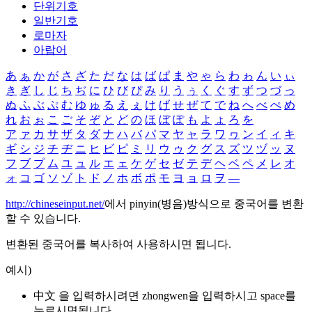
단위기호
일반기호
로마자
아랍어
あ
ぁ
か
が
さ
ざ
た
だ
な
は
ば
ぱ
ま
や
ゃ
ら
わ
ゎ
ん
い
ぃ
き
ぎ
し
じ
ち
ぢ
に
ひ
び
ぴ
み
り
う
ぅ
く
ぐ
す
ず
つ
づ
っ
ぬ
ふ
ぶ
ぷ
む
ゆ
ゅ
る
え
ぇ
け
げ
せ
ぜ
て
で
ね
へ
べ
ぺ
め
れ
お
ぉ
こ
ご
そ
ぞ
と
ど
の
ほ
ぼ
ぽ
も
よ
ょ
ろ
を
ア
ァ
カ
サ
ザ
タ
ダ
ナ
ハ
バ
パ
マ
ヤ
ャ
ラ
ワ
ヮ
ン
イ
ィ
キ
ギ
シ
ジ
チ
ヂ
ニ
ヒ
ビ
ピ
ミ
リ
ウ
ゥ
ク
グ
ス
ズ
ツ
ヅ
ッ
ヌ
フ
ブ
プ
ム
ユ
ュ
ル
エ
ェ
ケ
ゲ
セ
ゼ
テ
デ
ヘ
ベ
ペ
メ
レ
オ
ォ
コ
ゴ
ソ
ゾ
ト
ド
ノ
ホ
ボ
ポ
モ
ヨ
ョ
ロ
ヲ
―
http://chineseinput.net/
에서 pinyin(병음)방식으로 중국어를 변환
할 수 있습니다.
변환된 중국어를 복사하여 사용하시면 됩니다.
예시)
中文 을 입력하시려면
zhongwen
을 입력하시고 space를
누르시면됩니다.