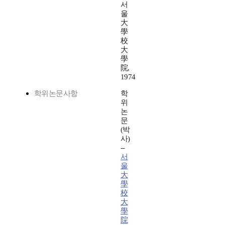
서
울
大
學
校
大
學
院,
1974
학위논문사항
학
위
논
문
(박
사)
--
서
울
大
學
校
大
學
院