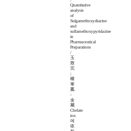
Quantitative
analysis
of
Sulgamethoxydiazine
and
sulfamethoxypyridazine
in
Pharmaceutical
Preparations
/
玉
致
完
;
權
寧
薰.
-
金
屬
Chelate
ion
에
依