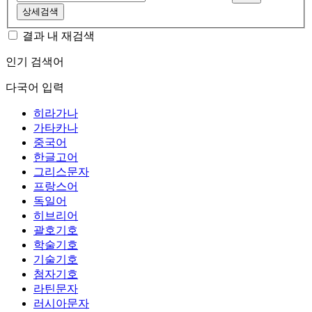
상세검색
결과 내 재검색
인기 검색어
다국어 입력
히라가나
가타카나
중국어
한글고어
그리스문자
프랑스어
독일어
히브리어
괄호기호
학술기호
기술기호
첨자기호
라틴문자
러시아문자