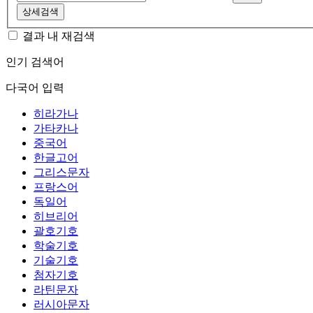
상세검색
결과 내 재검색
인기 검색어
다국어 입력
히라가나
가타카나
중국어
한글고어
그리스문자
프랑스어
독일어
히브리어
괄호기호
학술기호
기술기호
첨자기호
라틴문자
러시아문자