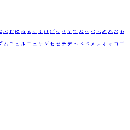
ぶ
ぷ
む
ゆ
ゅ
る
え
ぇ
け
げ
せ
ぜ
て
で
ね
へ
べ
ぺ
め
れ
お
ぉ
プ
ム
ユ
ュ
ル
エ
ェ
ケ
ゲ
セ
ゼ
テ
デ
ヘ
ベ
ペ
メ
レ
オ
ォ
コ
ゴ