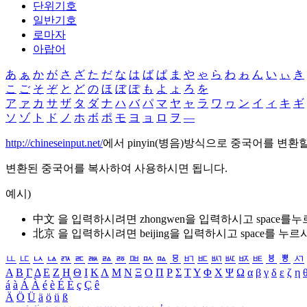
단위기호
일반기호
로마자
아랍어
あ
ぁ
か
が
さ
ざ
た
だ
な
は
ば
ぱ
ま
や
ゃ
ら
わ
ゎ
ん
い
ぃ
き
こ
ご
そ
ぞ
と
ど
の
ほ
ぼ
ぽ
も
よ
ょ
ろ
を
ア
ァ
カ
サ
ザ
タ
ダ
ナ
ハ
バ
パ
マ
ヤ
ャ
ラ
ワ
ヮ
ン
イ
ィ
キ
ギ
ソ
ゾ
ト
ド
ノ
ホ
ボ
ポ
モ
ヨ
ョ
ロ
ヲ
―
http://chineseinput.net/
에서 pinyin(병음)방식으로 중국어를 변환
변환된 중국어를 복사하여 사용하시면 됩니다.
예시)
中文 을 입력하시려면
zhongwen
을 입력하시고 space를
北京 을 입력하시려면
beijing
을 입력하시고 space를 누르
ㅥ
ㅦ
ㅧ
ㅨ
ㅩ
ㅪ
ㅫ
ㅬ
ㅭ
ㅮ
ㅯ
ㅰ
ㅱ
ㅲ
ㅳ
ㅴ
ㅵ
ㅶ
ㅷ
ㅸ
ㅹ
ㅺ
Α
Β
Γ
Δ
Ε
Ζ
Η
Θ
Ι
Κ
Λ
Μ
Ν
Ξ
Ο
Π
Ρ
Σ
Τ
Υ
Φ
Χ
Ψ
Ω
α
β
γ
δ
ε
ζ
η
á
à
Á
À
é
è
É
È
ç
Ç
ê
Ä
Ö
Ü
ä
ö
ü
ß