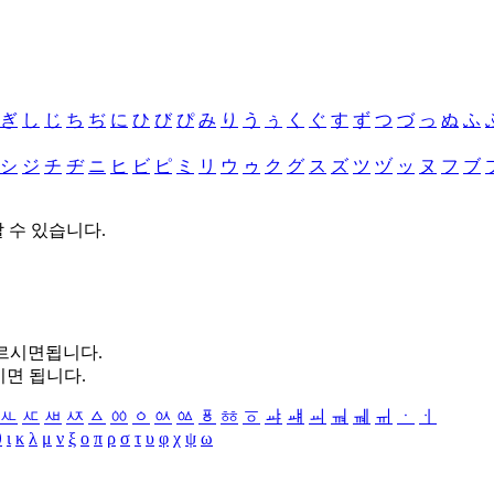
ぎ
し
じ
ち
ぢ
に
ひ
び
ぴ
み
り
う
ぅ
く
ぐ
す
ず
つ
づ
っ
ぬ
ふ
シ
ジ
チ
ヂ
ニ
ヒ
ビ
ピ
ミ
リ
ウ
ゥ
ク
グ
ス
ズ
ツ
ヅ
ッ
ヌ
フ
ブ
할 수 있습니다.
누르시면됩니다.
시면 됩니다.
ㅻ
ㅼ
ㅽ
ㅾ
ㅿ
ㆀ
ㆁ
ㆂ
ㆃ
ㆄ
ㆅ
ㆆ
ㆇ
ㆈ
ㆉ
ㆊ
ㆋ
ㆌ
ㆍ
ㆎ
θ
ι
κ
λ
μ
ν
ξ
ο
π
ρ
σ
τ
υ
φ
χ
ψ
ω