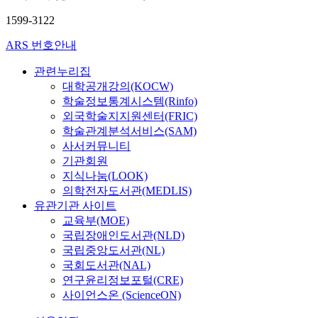
1599-3122
ARS 번호안내
관련누리집
대학공개강의(KOCW)
학술정보통계시스템(Rinfo)
외국학술지지원센터(FRIC)
학술관계분석서비스(SAM)
사서커뮤니티
기관회원
지식나눔(LOOK)
의학전자도서관(MEDLIS)
유관기관 사이트
교육부(MOE)
국립장애인도서관(NLD)
국립중앙도서관(NL)
국회도서관(NAL)
연구윤리정보포털(CRE)
사이언스온 (ScienceON)