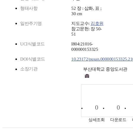
형태사항
52 장 : 삽화, 표 ;
30 cm
일반주기명
지도교수:
김호원
참고문헌: 장 50-
51
UCI식별코드
I804:21016-
000000153325
DOI식별코드
10.23172/pusan.000000153325.2
소장기관
부산대학교 중앙도서관
0
0
상세조회
다운로드