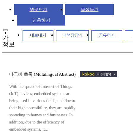
원문보기
음성듣기
인용하기
부
내보내기
내책장담기
공유하기
가
정보
다국어 초록 (Multilingual Abstract)
With the spread of Internet of Things
(IoT) devices, embedded systems are
being used in various fields, and due to
their high accessibility, they are rapidly
spreading to homes and businesses. In
addition, due to the efficiency of
embedded systems, it...