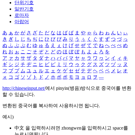
단위기호
일반기호
로마자
아랍어
あ
ぁ
か
が
さ
ざ
た
だ
な
は
ば
ぱ
ま
や
ゃ
ら
わ
ゎ
ん
い
ぃ
き
ぎ
し
じ
ち
ぢ
に
ひ
び
ぴ
み
り
う
ぅ
く
ぐ
す
ず
つ
づ
っ
ぬ
ふ
ぶ
ぷ
む
ゆ
ゅ
る
え
ぇ
け
げ
せ
ぜ
て
で
ね
へ
べ
ぺ
め
れ
お
ぉ
こ
ご
そ
ぞ
と
ど
の
ほ
ぼ
ぽ
も
よ
ょ
ろ
を
ア
ァ
カ
サ
ザ
タ
ダ
ナ
ハ
バ
パ
マ
ヤ
ャ
ラ
ワ
ヮ
ン
イ
ィ
キ
ギ
シ
ジ
チ
ヂ
ニ
ヒ
ビ
ピ
ミ
リ
ウ
ゥ
ク
グ
ス
ズ
ツ
ヅ
ッ
ヌ
フ
ブ
プ
ム
ユ
ュ
ル
エ
ェ
ケ
ゲ
セ
ゼ
テ
デ
ヘ
ベ
ペ
メ
レ
オ
ォ
コ
ゴ
ソ
ゾ
ト
ド
ノ
ホ
ボ
ポ
モ
ヨ
ョ
ロ
ヲ
―
http://chineseinput.net/
에서 pinyin(병음)방식으로 중국어를 변환
할 수 있습니다.
변환된 중국어를 복사하여 사용하시면 됩니다.
예시)
中文 을 입력하시려면
zhongwen
을 입력하시고 space를
누르시면됩니다.