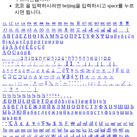
北京 을 입력하시려면
beijing
을 입력하시고 space를 누르
시면 됩니다.
ㅥ
ㅦ
ㅧ
ㅨ
ㅩ
ㅪ
ㅫ
ㅬ
ㅭ
ㅮ
ㅯ
ㅰ
ㅱ
ㅲ
ㅳ
ㅴ
ㅵ
ㅶ
ㅷ
ㅸ
ㅹ
ㅺ
ㅻ
ㅼ
ㅽ
ㅾ
ㅿ
ㆀ
ㆁ
ㆂ
ㆃ
ㆄ
ㆅ
ㆆ
ㆇ
ㆈ
ㆉ
ㆊ
ㆋ
ㆌ
ㆍ
ㆎ
Α
Β
Γ
Δ
Ε
Ζ
Η
Θ
Ι
Κ
Λ
Μ
Ν
Ξ
Ο
Π
Ρ
Σ
Τ
Υ
Φ
Χ
Ψ
Ω
α
β
γ
δ
ε
ζ
η
θ
ι
κ
λ
μ
ν
ξ
ο
π
ρ
σ
τ
υ
φ
χ
ψ
ω
á
à
Á
À
é
è
É
È
ç
Ç
ê
Ä
Ö
Ü
ä
ö
ü
ß
ְ
ֳ
ֲ
ֱ
ָ
ַ
ֵ
ֶ
ִ
ֹ
ּ
ֻ
ׂ
ׁ
ּ
ב
ה
נ
מ
צ
ת
ץ
ש
ד
ג
כ
ע
י
ח
ל
ך
ף
ק
ר
א
ט
ו
ן
ם
פ
‘
’
“
”
〔
〕
〈
〉
「
」
『
』
【
】
＂
（
）
［
］
｛
｝
±
×
÷
≠
≤
≥
∞
∴
♂
♀
∠
⊥
⌒
∂
∇
≡
≒
≪
≫
√
∽
∝
∵
∫
∬
∈
∋
⊆
⊇
⊂
⊃
∪
∩
∧
∨
￢
⇒
⇔
∀
∃
∮
∑
∏
＋
－
＜
＝
＞
、
。
·
‥
…
¨
〃
―
∥
＼
∼
´
～
ˇ
˘
˝
˚
˙
¸
˛
¡
¿
ː
！
＇
，
．
／
：
；
？
＾
＿
｀
｜
½
⅓
⅔
¼
¾
⅛
⅜
⅝
⅞
¹
²
³
⁴
ⁿ
₁
₂
₃
₄
Æ
Ð
Ħ
Ĳ
Ł
Ø
Œ
Þ
Ŧ
Ŋ
æ
đ
ð
ħ
ı
ĳ
ĸ
ŀ
ł
ø
œ
ß
þ
ŧ
ŋ
ŉ
А
Б
В
Г
Д
Е
Ё
Ж
З
И
Й
К
Л
М
Н
О
П
Р
С
Т
У
Ф
Х
Ц
Ч
Ш
Щ
Ъ
Ы
Ь
Э
Ю
Я
а
б
в
г
д
е
ё
ж
з
и
й
к
л
м
н
о
п
р
с
т
у
ф
х
ц
ч
ш
щ
ъ
ы
ь
э
ю
я
′
″
℃
Å
￠
￡
￥
¤
℉
‰
＄
％
Ｆ
￦
㎕
㎖
㎗
ℓ
㎘
㏄
㎣
㎤
㎥
㎦
㎙
㎚
㎛
㎜
㎝
㎞
㎟
㎠
㎡
㎢
㏊
㎍
㎎
㎏
㏏
㎈
㎉
㏈
㎧
㎨
㎰
㎱
㎲
㎳
㎴
㎵
㎶
㎷
㎸
㎹
㎀
㎁
㎂
㎃
㎄
㎺
㎻
㎽
㎾
㎿
㎐
㎑