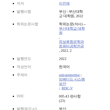
저자
이진재
발행사항
부산 : 부산대학
교 대학원, 2022
학위논문사항
학위논문(석사) --
부산대학교 대학
원
,
정보융합공학과
컴퓨터공학전공
, 2022. 2
발행연도
2022
작성언어
한국어
주제어
anti-tampering
;
임베디드 시스템
보안
;
RISC-V
DDC
005.43 판사항
(23)
발행국(도시)
부산