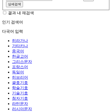
상세검색
결과 내 재검색
인기 검색어
다국어 입력
히라가나
가타카나
중국어
한글고어
그리스문자
프랑스어
독일어
히브리어
괄호기호
학술기호
기술기호
첨자기호
라틴문자
러시아문자