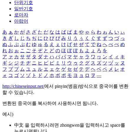
단위기호
일반기호
로마자
아랍어
あ
ぁ
か
が
さ
ざ
た
だ
な
は
ば
ぱ
ま
や
ゃ
ら
わ
ゎ
ん
い
ぃ
き
ぎ
し
じ
ち
ぢ
に
ひ
び
ぴ
み
り
う
ぅ
く
ぐ
す
ず
つ
づ
っ
ぬ
ふ
ぶ
ぷ
む
ゆ
ゅ
る
え
ぇ
け
げ
せ
ぜ
て
で
ね
へ
べ
ぺ
め
れ
お
ぉ
こ
ご
そ
ぞ
と
ど
の
ほ
ぼ
ぽ
も
よ
ょ
ろ
を
ア
ァ
カ
サ
ザ
タ
ダ
ナ
ハ
バ
パ
マ
ヤ
ャ
ラ
ワ
ヮ
ン
イ
ィ
キ
ギ
シ
ジ
チ
ヂ
ニ
ヒ
ビ
ピ
ミ
リ
ウ
ゥ
ク
グ
ス
ズ
ツ
ヅ
ッ
ヌ
フ
ブ
プ
ム
ユ
ュ
ル
エ
ェ
ケ
ゲ
セ
ゼ
テ
デ
ヘ
ベ
ペ
メ
レ
オ
ォ
コ
ゴ
ソ
ゾ
ト
ド
ノ
ホ
ボ
ポ
モ
ヨ
ョ
ロ
ヲ
―
http://chineseinput.net/
에서 pinyin(병음)방식으로 중국어를 변환
할 수 있습니다.
변환된 중국어를 복사하여 사용하시면 됩니다.
예시)
中文 을 입력하시려면
zhongwen
을 입력하시고 space를
누르시면됩니다.