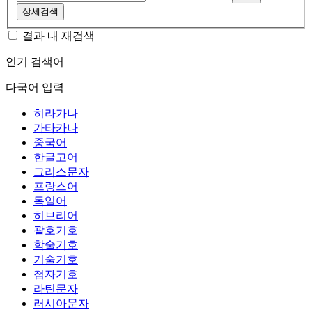
상세검색
결과 내 재검색
인기 검색어
다국어 입력
히라가나
가타카나
중국어
한글고어
그리스문자
프랑스어
독일어
히브리어
괄호기호
학술기호
기술기호
첨자기호
라틴문자
러시아문자