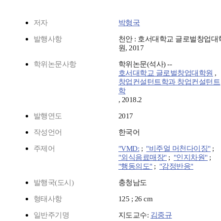
저자
박형국
발행사항
천안 : 호서대학교 글로벌창업대
원, 2017
학위논문사항
학위논문(석사) --
호서대학교 글로벌창업대학원
,
창업컨설턴트학과 창업컨설턴트
학
, 2018.2
발행연도
2017
작성언어
한국어
주제어
"VMD:
;
"비주얼 머천다이징"
;
"외식음료매장"
;
"인지차원"
;
"행동의도"
;
"감정반응"
발행국(도시)
충청남도
형태사항
125 ; 26 cm
일반주기명
지도교수:
김중규