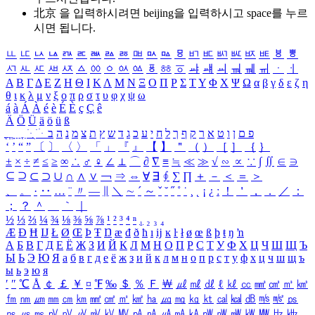
北京 을 입력하시려면
beijing
을 입력하시고 space를 누르
시면 됩니다.
ㅥ
ㅦ
ㅧ
ㅨ
ㅩ
ㅪ
ㅫ
ㅬ
ㅭ
ㅮ
ㅯ
ㅰ
ㅱ
ㅲ
ㅳ
ㅴ
ㅵ
ㅶ
ㅷ
ㅸ
ㅹ
ㅺ
ㅻ
ㅼ
ㅽ
ㅾ
ㅿ
ㆀ
ㆁ
ㆂ
ㆃ
ㆄ
ㆅ
ㆆ
ㆇ
ㆈ
ㆉ
ㆊ
ㆋ
ㆌ
ㆍ
ㆎ
Α
Β
Γ
Δ
Ε
Ζ
Η
Θ
Ι
Κ
Λ
Μ
Ν
Ξ
Ο
Π
Ρ
Σ
Τ
Υ
Φ
Χ
Ψ
Ω
α
β
γ
δ
ε
ζ
η
θ
ι
κ
λ
μ
ν
ξ
ο
π
ρ
σ
τ
υ
φ
χ
ψ
ω
á
à
Á
À
é
è
É
È
ç
Ç
ê
Ä
Ö
Ü
ä
ö
ü
ß
ְ
ֳ
ֲ
ֱ
ָ
ַ
ֵ
ֶ
ִ
ֹ
ּ
ֻ
ׂ
ׁ
ּ
ב
ה
נ
מ
צ
ת
ץ
ש
ד
ג
כ
ע
י
ח
ל
ך
ף
ק
ר
א
ט
ו
ן
ם
פ
‘
’
“
”
〔
〕
〈
〉
「
」
『
』
【
】
＂
（
）
［
］
｛
｝
±
×
÷
≠
≤
≥
∞
∴
♂
♀
∠
⊥
⌒
∂
∇
≡
≒
≪
≫
√
∽
∝
∵
∫
∬
∈
∋
⊆
⊇
⊂
⊃
∪
∩
∧
∨
￢
⇒
⇔
∀
∃
∮
∑
∏
＋
－
＜
＝
＞
、
。
·
‥
…
¨
〃
―
∥
＼
∼
´
～
ˇ
˘
˝
˚
˙
¸
˛
¡
¿
ː
！
＇
，
．
／
：
；
？
＾
＿
｀
｜
½
⅓
⅔
¼
¾
⅛
⅜
⅝
⅞
¹
²
³
⁴
ⁿ
₁
₂
₃
₄
Æ
Ð
Ħ
Ĳ
Ł
Ø
Œ
Þ
Ŧ
Ŋ
æ
đ
ð
ħ
ı
ĳ
ĸ
ŀ
ł
ø
œ
ß
þ
ŧ
ŋ
ŉ
А
Б
В
Г
Д
Е
Ё
Ж
З
И
Й
К
Л
М
Н
О
П
Р
С
Т
У
Ф
Х
Ц
Ч
Ш
Щ
Ъ
Ы
Ь
Э
Ю
Я
а
б
в
г
д
е
ё
ж
з
и
й
к
л
м
н
о
п
р
с
т
у
ф
х
ц
ч
ш
щ
ъ
ы
ь
э
ю
я
′
″
℃
Å
￠
￡
￥
¤
℉
‰
＄
％
Ｆ
￦
㎕
㎖
㎗
ℓ
㎘
㏄
㎣
㎤
㎥
㎦
㎙
㎚
㎛
㎜
㎝
㎞
㎟
㎠
㎡
㎢
㏊
㎍
㎎
㎏
㏏
㎈
㎉
㏈
㎧
㎨
㎰
㎱
㎲
㎳
㎴
㎵
㎶
㎷
㎸
㎹
㎀
㎁
㎂
㎃
㎄
㎺
㎻
㎽
㎾
㎿
㎐
㎑