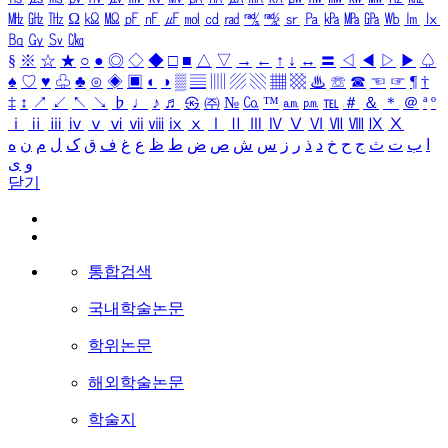
㎒
㎓
㎔
Ω
㏀
㏁
㎊
㎋
㎌
㏖
㏅
㎭
㎮
㎯
㏛
㎩
㎪
㎫
㎬
㏝
㏐
㏓
㏃
㏉
㏜
㏆
§
※
☆
★
○
●
◎
◇
◆
□
■
△
▽
→
←
↑
↓
↔
〓
◁
◀
▷
▶
♤
♠
♡
♥
♧
♣
⊙
◈
▣
◐
◑
▒
▤
▥
▨
▧
▦
▩
♨
☏
☎
☜
☞
¶
†
‡
↕
↗
↙
↖
↘
♭
♩
♪
♬
㉿
㈜
№
㏇
™
㏂
㏘
℡
＃
＆
＊
＠
ª
º
ⅰ
ⅱ
ⅲ
ⅳ
ⅴ
ⅵ
ⅶ
ⅷ
ⅸ
ⅹ
Ⅰ
Ⅱ
Ⅲ
Ⅳ
Ⅴ
Ⅵ
Ⅶ
Ⅷ
Ⅸ
Ⅹ
ا
ب
ت
ث
ج
ح
خ
د
ذ
ر
ز
س
ش
ص
ض
ط
ظ
ع
غ
ف
ق
ک
ل
م
ن
ه
و
ی
닫기
통합검색
국내학술논문
학위논문
해외학술논문
학술지