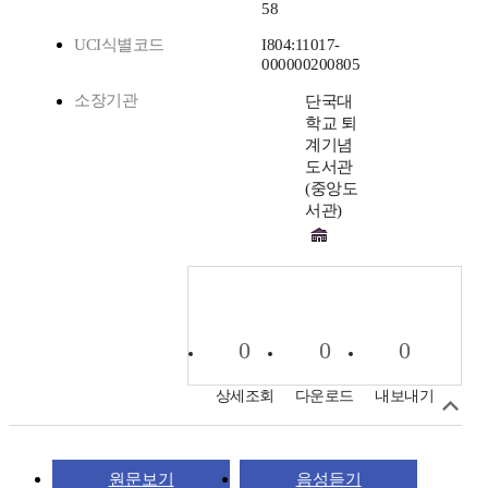
58
UCI식별코드
I804:11017-
000000200805
소장기관
단국대
학교 퇴
계기념
도서관
(중앙도
서관)
0
0
0
상세조회
다운로드
내보내기
원문보기
음성듣기