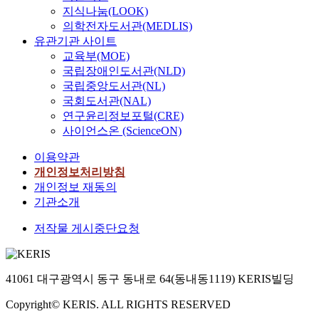
지식나눔(LOOK)
의학전자도서관(MEDLIS)
유관기관 사이트
교육부(MOE)
국립장애인도서관(NLD)
국립중앙도서관(NL)
국회도서관(NAL)
연구윤리정보포털(CRE)
사이언스온 (ScienceON)
이용약관
개인정보처리방침
개인정보 재동의
기관소개
저작물 게시중단요청
41061 대구광역시 동구 동내로 64(동내동1119) KERIS빌딩
Copyright© KERIS. ALL RIGHTS RESERVED