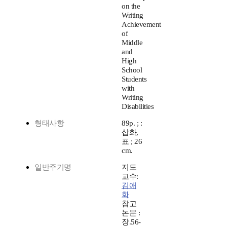
on the
Writing
Achievement
of
Middle
and
High
School
Students
with
Writing
Disabilities
형태사항
89p. ; :
삽화,
표 ; 26
cm.
일반주기명
지도
교수:
김애
화
참고
논문 :
장.56-