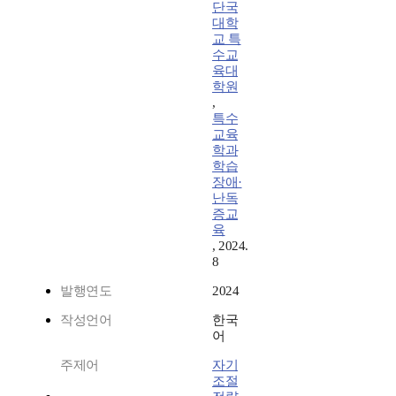
단국
대학
교 특
수교
육대
학원
,
특수
교육
학과
학습
장애·
난독
증교
육
, 2024.
8
발행연도
2024
작성언어
한국
어
주제어
자기
조절