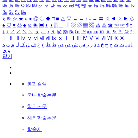
㎒
㎓
㎔
Ω
㏀
㏁
㎊
㎋
㎌
㏖
㏅
㎭
㎮
㎯
㏛
㎩
㎪
㎫
㎬
㏝
㏐
㏓
㏃
㏉
㏜
㏆
§
※
☆
★
○
●
◎
◇
◆
□
■
△
▽
→
←
↑
↓
↔
〓
◁
◀
▷
▶
♤
♠
♡
♥
♧
♣
⊙
◈
▣
◐
◑
▒
▤
▥
▨
▧
▦
▩
♨
☏
☎
☜
☞
¶
†
‡
↕
↗
↙
↖
↘
♭
♩
♪
♬
㉿
㈜
№
㏇
™
㏂
㏘
℡
＃
＆
＊
＠
ª
º
ⅰ
ⅱ
ⅲ
ⅳ
ⅴ
ⅵ
ⅶ
ⅷ
ⅸ
ⅹ
Ⅰ
Ⅱ
Ⅲ
Ⅳ
Ⅴ
Ⅵ
Ⅶ
Ⅷ
Ⅸ
Ⅹ
ا
ب
ت
ث
ج
ح
خ
د
ذ
ر
ز
س
ش
ص
ض
ط
ظ
ع
غ
ف
ق
ک
ل
م
ن
ه
و
ی
닫기
통합검색
국내학술논문
학위논문
해외학술논문
학술지