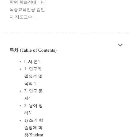
학원 학습장애ㆍ난
독증교육전공 김민
지 지도교수 : ...
목차 (Table of Contents)
I. 서 론1
1. 연구의
필요성 및
목적 1
2. 연구 문
제4
3. 용어 정
리5
1) 쓰기 학
습장애 학
생(Student