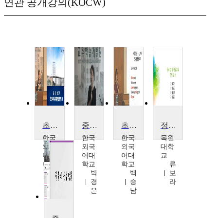
연관 공개강의(KOCW)
초급루마니아어문법작문(1)
중급 태국어 작문 (1)
초급 루마니아어문법작문(2)
정서법 및 작문교육
한국
한국
한국
목원
외국
외국
외국
대학
어대
어대
어대
교
학교
학교
학교
류
백
박
백
보
승
경
승
라
남
은
남