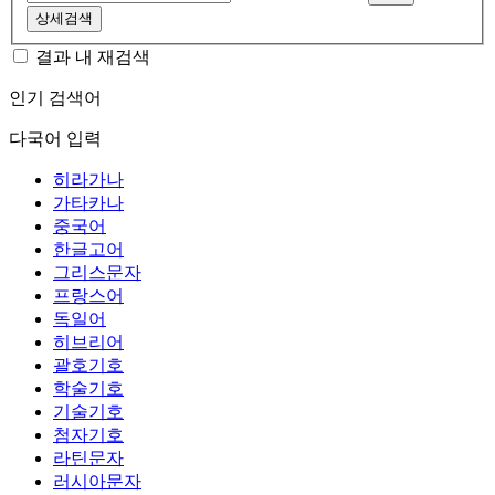
상세검색
결과 내 재검색
인기 검색어
다국어 입력
히라가나
가타카나
중국어
한글고어
그리스문자
프랑스어
독일어
히브리어
괄호기호
학술기호
기술기호
첨자기호
라틴문자
러시아문자