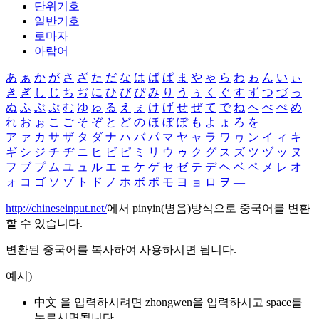
단위기호
일반기호
로마자
아랍어
あ
ぁ
か
が
さ
ざ
た
だ
な
は
ば
ぱ
ま
や
ゃ
ら
わ
ゎ
ん
い
ぃ
き
ぎ
し
じ
ち
ぢ
に
ひ
び
ぴ
み
り
う
ぅ
く
ぐ
す
ず
つ
づ
っ
ぬ
ふ
ぶ
ぷ
む
ゆ
ゅ
る
え
ぇ
け
げ
せ
ぜ
て
で
ね
へ
べ
ぺ
め
れ
お
ぉ
こ
ご
そ
ぞ
と
ど
の
ほ
ぼ
ぽ
も
よ
ょ
ろ
を
ア
ァ
カ
サ
ザ
タ
ダ
ナ
ハ
バ
パ
マ
ヤ
ャ
ラ
ワ
ヮ
ン
イ
ィ
キ
ギ
シ
ジ
チ
ヂ
ニ
ヒ
ビ
ピ
ミ
リ
ウ
ゥ
ク
グ
ス
ズ
ツ
ヅ
ッ
ヌ
フ
ブ
プ
ム
ユ
ュ
ル
エ
ェ
ケ
ゲ
セ
ゼ
テ
デ
ヘ
ベ
ペ
メ
レ
オ
ォ
コ
ゴ
ソ
ゾ
ト
ド
ノ
ホ
ボ
ポ
モ
ヨ
ョ
ロ
ヲ
―
http://chineseinput.net/
에서 pinyin(병음)방식으로 중국어를 변환
할 수 있습니다.
변환된 중국어를 복사하여 사용하시면 됩니다.
예시)
中文 을 입력하시려면
zhongwen
을 입력하시고 space를
누르시면됩니다.