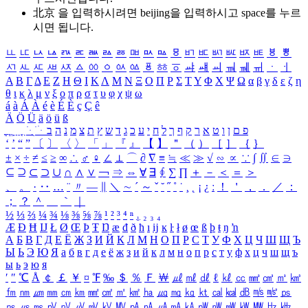
北京 을 입력하시려면
beijing
을 입력하시고 space를 누르
시면 됩니다.
ㅥ
ㅦ
ㅧ
ㅨ
ㅩ
ㅪ
ㅫ
ㅬ
ㅭ
ㅮ
ㅯ
ㅰ
ㅱ
ㅲ
ㅳ
ㅴ
ㅵ
ㅶ
ㅷ
ㅸ
ㅹ
ㅺ
ㅻ
ㅼ
ㅽ
ㅾ
ㅿ
ㆀ
ㆁ
ㆂ
ㆃ
ㆄ
ㆅ
ㆆ
ㆇ
ㆈ
ㆉ
ㆊ
ㆋ
ㆌ
ㆍ
ㆎ
Α
Β
Γ
Δ
Ε
Ζ
Η
Θ
Ι
Κ
Λ
Μ
Ν
Ξ
Ο
Π
Ρ
Σ
Τ
Υ
Φ
Χ
Ψ
Ω
α
β
γ
δ
ε
ζ
η
θ
ι
κ
λ
μ
ν
ξ
ο
π
ρ
σ
τ
υ
φ
χ
ψ
ω
á
à
Á
À
é
è
É
È
ç
Ç
ê
Ä
Ö
Ü
ä
ö
ü
ß
ְ
ֳ
ֲ
ֱ
ָ
ַ
ֵ
ֶ
ִ
ֹ
ּ
ֻ
ׂ
ׁ
ּ
ב
ה
נ
מ
צ
ת
ץ
ש
ד
ג
כ
ע
י
ח
ל
ך
ף
ק
ר
א
ט
ו
ן
ם
פ
‘
’
“
”
〔
〕
〈
〉
「
」
『
』
【
】
＂
（
）
［
］
｛
｝
±
×
÷
≠
≤
≥
∞
∴
♂
♀
∠
⊥
⌒
∂
∇
≡
≒
≪
≫
√
∽
∝
∵
∫
∬
∈
∋
⊆
⊇
⊂
⊃
∪
∩
∧
∨
￢
⇒
⇔
∀
∃
∮
∑
∏
＋
－
＜
＝
＞
、
。
·
‥
…
¨
〃
―
∥
＼
∼
´
～
ˇ
˘
˝
˚
˙
¸
˛
¡
¿
ː
！
＇
，
．
／
：
；
？
＾
＿
｀
｜
½
⅓
⅔
¼
¾
⅛
⅜
⅝
⅞
¹
²
³
⁴
ⁿ
₁
₂
₃
₄
Æ
Ð
Ħ
Ĳ
Ł
Ø
Œ
Þ
Ŧ
Ŋ
æ
đ
ð
ħ
ı
ĳ
ĸ
ŀ
ł
ø
œ
ß
þ
ŧ
ŋ
ŉ
А
Б
В
Г
Д
Е
Ё
Ж
З
И
Й
К
Л
М
Н
О
П
Р
С
Т
У
Ф
Х
Ц
Ч
Ш
Щ
Ъ
Ы
Ь
Э
Ю
Я
а
б
в
г
д
е
ё
ж
з
и
й
к
л
м
н
о
п
р
с
т
у
ф
х
ц
ч
ш
щ
ъ
ы
ь
э
ю
я
′
″
℃
Å
￠
￡
￥
¤
℉
‰
＄
％
Ｆ
￦
㎕
㎖
㎗
ℓ
㎘
㏄
㎣
㎤
㎥
㎦
㎙
㎚
㎛
㎜
㎝
㎞
㎟
㎠
㎡
㎢
㏊
㎍
㎎
㎏
㏏
㎈
㎉
㏈
㎧
㎨
㎰
㎱
㎲
㎳
㎴
㎵
㎶
㎷
㎸
㎹
㎀
㎁
㎂
㎃
㎄
㎺
㎻
㎽
㎾
㎿
㎐
㎑