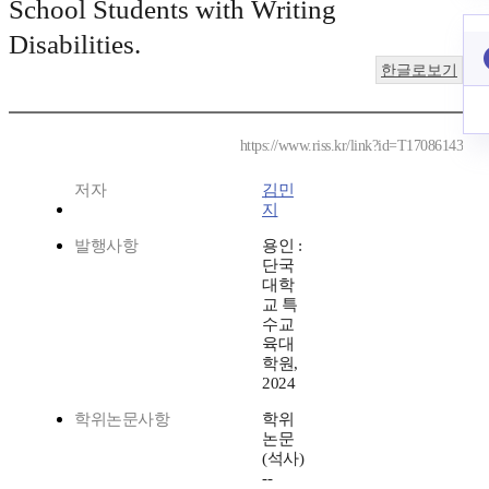
School Students with Writing
Disabilities.
한글로보기
https://www.riss.kr/link?id=T17086143
저자
김민
지
발행사항
용인 :
단국
대학
교 특
수교
육대
학원,
2024
학위논문사항
학위
논문
(석사)
--