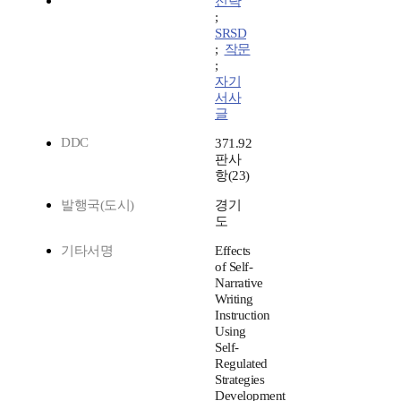
전략
;
SRSD
;
작문
;
자기
서사
글
DDC
371.92
판사
항(23)
발행국(도시)
경기
도
기타서명
Effects
of Self-
Narrative
Writing
Instruction
Using
Self-
Regulated
Strategies
Development