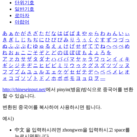
단위기호
일반기호
로마자
아랍어
あ
ぁ
か
が
さ
ざ
た
だ
な
は
ば
ぱ
ま
や
ゃ
ら
わ
ゎ
ん
い
ぃ
き
ぎ
し
じ
ち
ぢ
に
ひ
び
ぴ
み
り
う
ぅ
く
ぐ
す
ず
つ
づ
っ
ぬ
ふ
ぶ
ぷ
む
ゆ
ゅ
る
え
ぇ
け
げ
せ
ぜ
て
で
ね
へ
べ
ぺ
め
れ
お
ぉ
こ
ご
そ
ぞ
と
ど
の
ほ
ぼ
ぽ
も
よ
ょ
ろ
を
ア
ァ
カ
サ
ザ
タ
ダ
ナ
ハ
バ
パ
マ
ヤ
ャ
ラ
ワ
ヮ
ン
イ
ィ
キ
ギ
シ
ジ
チ
ヂ
ニ
ヒ
ビ
ピ
ミ
リ
ウ
ゥ
ク
グ
ス
ズ
ツ
ヅ
ッ
ヌ
フ
ブ
プ
ム
ユ
ュ
ル
エ
ェ
ケ
ゲ
セ
ゼ
テ
デ
ヘ
ベ
ペ
メ
レ
オ
ォ
コ
ゴ
ソ
ゾ
ト
ド
ノ
ホ
ボ
ポ
モ
ヨ
ョ
ロ
ヲ
―
http://chineseinput.net/
에서 pinyin(병음)방식으로 중국어를 변환
할 수 있습니다.
변환된 중국어를 복사하여 사용하시면 됩니다.
예시)
中文 을 입력하시려면
zhongwen
을 입력하시고 space를
누르시면됩니다.