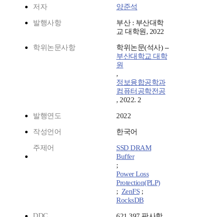
저자
양준석
발행사항
부산 : 부산대학
교 대학원, 2022
학위논문사항
학위논문(석사) --
부산대학교 대학
원
,
정보융합공학과
컴퓨터공학전공
, 2022. 2
발행연도
2022
작성언어
한국어
주제어
SSD DRAM
Buffer
;
Power Loss
Protection(PLP)
;
ZenFS
;
RocksDB
DDC
621.397 판사항