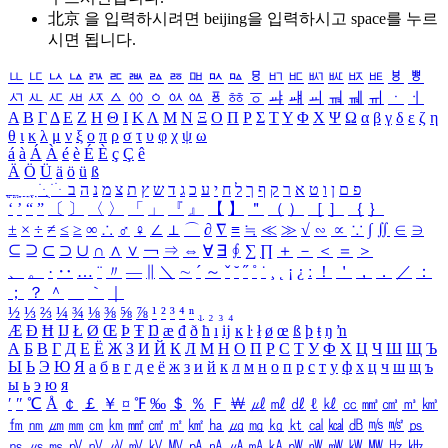
北京 을 입력하시려면
beijing
을 입력하시고 space를 누르
시면 됩니다.
ㅥ
ㅦ
ㅧ
ㅨ
ㅩ
ㅪ
ㅫ
ㅬ
ㅭ
ㅮ
ㅯ
ㅰ
ㅱ
ㅲ
ㅳ
ㅴ
ㅵ
ㅶ
ㅷ
ㅸ
ㅹ
ㅺ
ㅻ
ㅼ
ㅽ
ㅾ
ㅿ
ㆀ
ㆁ
ㆂ
ㆃ
ㆄ
ㆅ
ㆆ
ㆇ
ㆈ
ㆉ
ㆊ
ㆋ
ㆌ
ㆍ
ㆎ
Α
Β
Γ
Δ
Ε
Ζ
Η
Θ
Ι
Κ
Λ
Μ
Ν
Ξ
Ο
Π
Ρ
Σ
Τ
Υ
Φ
Χ
Ψ
Ω
α
β
γ
δ
ε
ζ
η
θ
ι
κ
λ
μ
ν
ξ
ο
π
ρ
σ
τ
υ
φ
χ
ψ
ω
á
à
Á
À
é
è
É
È
ç
Ç
ê
Ä
Ö
Ü
ä
ö
ü
ß
ְ
ֳ
ֲ
ֱ
ָ
ַ
ֵ
ֶ
ִ
ֹ
ּ
ֻ
ׂ
ׁ
ּ
ב
ה
נ
מ
צ
ת
ץ
ש
ד
ג
כ
ע
י
ח
ל
ך
ף
ק
ר
א
ט
ו
ן
ם
פ
‘
’
“
”
〔
〕
〈
〉
「
」
『
』
【
】
＂
（
）
［
］
｛
｝
±
×
÷
≠
≤
≥
∞
∴
♂
♀
∠
⊥
⌒
∂
∇
≡
≒
≪
≫
√
∽
∝
∵
∫
∬
∈
∋
⊆
⊇
⊂
⊃
∪
∩
∧
∨
￢
⇒
⇔
∀
∃
∮
∑
∏
＋
－
＜
＝
＞
、
。
·
‥
…
¨
〃
―
∥
＼
∼
´
～
ˇ
˘
˝
˚
˙
¸
˛
¡
¿
ː
！
＇
，
．
／
：
；
？
＾
＿
｀
｜
½
⅓
⅔
¼
¾
⅛
⅜
⅝
⅞
¹
²
³
⁴
ⁿ
₁
₂
₃
₄
Æ
Ð
Ħ
Ĳ
Ł
Ø
Œ
Þ
Ŧ
Ŋ
æ
đ
ð
ħ
ı
ĳ
ĸ
ŀ
ł
ø
œ
ß
þ
ŧ
ŋ
ŉ
А
Б
В
Г
Д
Е
Ё
Ж
З
И
Й
К
Л
М
Н
О
П
Р
С
Т
У
Ф
Х
Ц
Ч
Ш
Щ
Ъ
Ы
Ь
Э
Ю
Я
а
б
в
г
д
е
ё
ж
з
и
й
к
л
м
н
о
п
р
с
т
у
ф
х
ц
ч
ш
щ
ъ
ы
ь
э
ю
я
′
″
℃
Å
￠
￡
￥
¤
℉
‰
＄
％
Ｆ
￦
㎕
㎖
㎗
ℓ
㎘
㏄
㎣
㎤
㎥
㎦
㎙
㎚
㎛
㎜
㎝
㎞
㎟
㎠
㎡
㎢
㏊
㎍
㎎
㎏
㏏
㎈
㎉
㏈
㎧
㎨
㎰
㎱
㎲
㎳
㎴
㎵
㎶
㎷
㎸
㎹
㎀
㎁
㎂
㎃
㎄
㎺
㎻
㎽
㎾
㎿
㎐
㎑