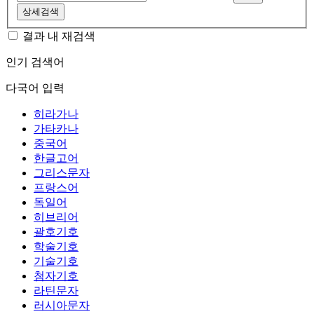
상세검색
결과 내 재검색
인기 검색어
다국어 입력
히라가나
가타카나
중국어
한글고어
그리스문자
프랑스어
독일어
히브리어
괄호기호
학술기호
기술기호
첨자기호
라틴문자
러시아문자