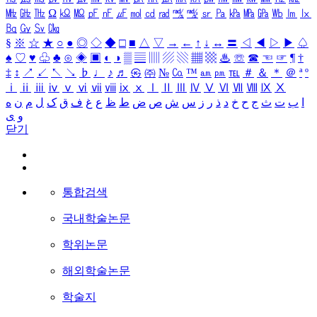
㎒
㎓
㎔
Ω
㏀
㏁
㎊
㎋
㎌
㏖
㏅
㎭
㎮
㎯
㏛
㎩
㎪
㎫
㎬
㏝
㏐
㏓
㏃
㏉
㏜
㏆
§
※
☆
★
○
●
◎
◇
◆
□
■
△
▽
→
←
↑
↓
↔
〓
◁
◀
▷
▶
♤
♠
♡
♥
♧
♣
⊙
◈
▣
◐
◑
▒
▤
▥
▨
▧
▦
▩
♨
☏
☎
☜
☞
¶
†
‡
↕
↗
↙
↖
↘
♭
♩
♪
♬
㉿
㈜
№
㏇
™
㏂
㏘
℡
＃
＆
＊
＠
ª
º
ⅰ
ⅱ
ⅲ
ⅳ
ⅴ
ⅵ
ⅶ
ⅷ
ⅸ
ⅹ
Ⅰ
Ⅱ
Ⅲ
Ⅳ
Ⅴ
Ⅵ
Ⅶ
Ⅷ
Ⅸ
Ⅹ
ا
ب
ت
ث
ج
ح
خ
د
ذ
ر
ز
س
ش
ص
ض
ط
ظ
ع
غ
ف
ق
ک
ل
م
ن
ه
و
ی
닫기
통합검색
국내학술논문
학위논문
해외학술논문
학술지