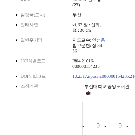
(23)
발행국(도시)
부산
형태사항
vi, 37 장 : 삽화,
표 ; 30 cm
일반주기명
지도교수:
안성용
참고문헌: 장 34-
36
UCI식별코드
I804:21016-
000000154235
DOI식별코드
10.23172/pusan.000000154235.2
소장기관
부산대학교 중앙도서관
0
0