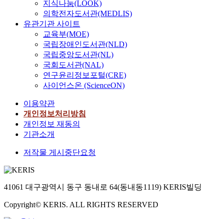
지식나눔(LOOK)
의학전자도서관(MEDLIS)
유관기관 사이트
교육부(MOE)
국립장애인도서관(NLD)
국립중앙도서관(NL)
국회도서관(NAL)
연구윤리정보포털(CRE)
사이언스온 (ScienceON)
이용약관
개인정보처리방침
개인정보 재동의
기관소개
저작물 게시중단요청
41061 대구광역시 동구 동내로 64(동내동1119) KERIS빌딩
Copyright© KERIS. ALL RIGHTS RESERVED