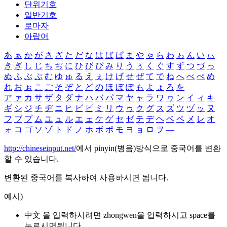
단위기호
일반기호
로마자
아랍어
あ
ぁ
か
が
さ
ざ
た
だ
な
は
ば
ぱ
ま
や
ゃ
ら
わ
ゎ
ん
い
ぃ
き
ぎ
し
じ
ち
ぢ
に
ひ
び
ぴ
み
り
う
ぅ
く
ぐ
す
ず
つ
づ
っ
ぬ
ふ
ぶ
ぷ
む
ゆ
ゅ
る
え
ぇ
け
げ
せ
ぜ
て
で
ね
へ
べ
ぺ
め
れ
お
ぉ
こ
ご
そ
ぞ
と
ど
の
ほ
ぼ
ぽ
も
よ
ょ
ろ
を
ア
ァ
カ
サ
ザ
タ
ダ
ナ
ハ
バ
パ
マ
ヤ
ャ
ラ
ワ
ヮ
ン
イ
ィ
キ
ギ
シ
ジ
チ
ヂ
ニ
ヒ
ビ
ピ
ミ
リ
ウ
ゥ
ク
グ
ス
ズ
ツ
ヅ
ッ
ヌ
フ
ブ
プ
ム
ユ
ュ
ル
エ
ェ
ケ
ゲ
セ
ゼ
テ
デ
ヘ
ベ
ペ
メ
レ
オ
ォ
コ
ゴ
ソ
ゾ
ト
ド
ノ
ホ
ボ
ポ
モ
ヨ
ョ
ロ
ヲ
―
http://chineseinput.net/
에서 pinyin(병음)방식으로 중국어를 변환
할 수 있습니다.
변환된 중국어를 복사하여 사용하시면 됩니다.
예시)
中文 을 입력하시려면
zhongwen
을 입력하시고 space를
누르시면됩니다.