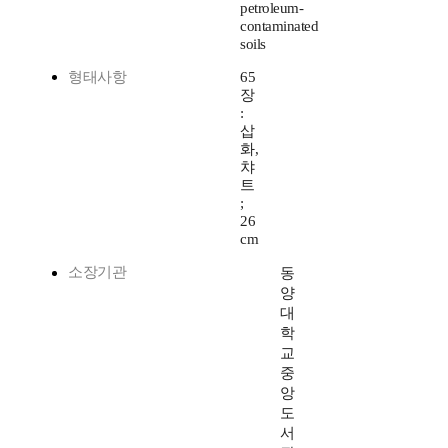
petroleum-
contaminated
soils
형태사항
65
장
:
삽
화,
챠
트
;
26
cm
소장기관
동
양
대
학
교
중
앙
도
서