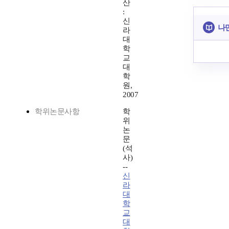
산
:
신
나
라
대
학
교
대
학
원,
2007
학위논문사항
학
위
논
문
(석
사)
--
신
라
대
학
교
대