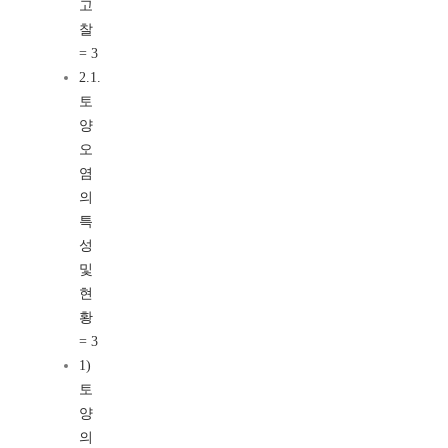
고
찰
= 3
2.1.
토
양
오
염
의
특
성
및
현
황
= 3
1)
토
양
의