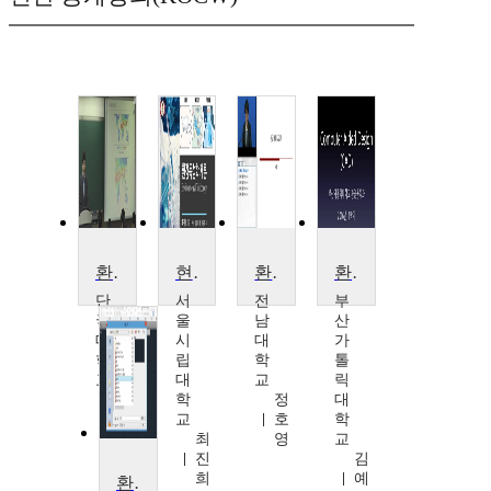
환경공학 및 실습
현대 환경독성학 개요
환경에너지공학
환경CAD
단
서
전
부
국
울
남
산
대
시
대
가
학
립
학
톨
교
대
교
릭
김
학
정
대
두
교
호
학
일
최
영
교
진
김
희
예
환경CAD