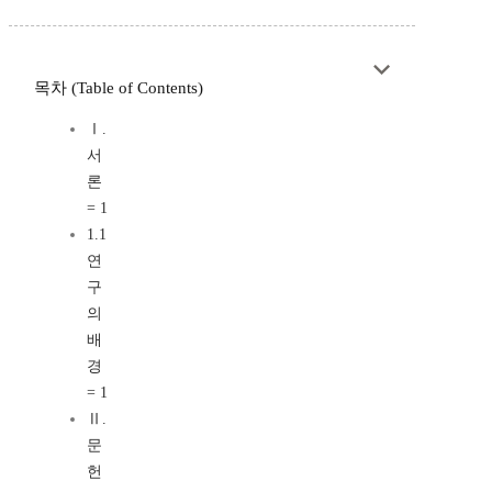
목차 (Table of Contents)
Ⅰ.
서
론
= 1
1.1
연
구
의
배
경
= 1
Ⅱ.
문
헌