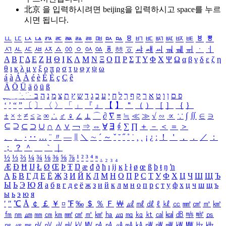
北京 을 입력하시려면
beijing
을 입력하시고 space를 누르
시면 됩니다.
ㅥ
ㅦ
ㅧ
ㅨ
ㅩ
ㅪ
ㅫ
ㅬ
ㅭ
ㅮ
ㅯ
ㅰ
ㅱ
ㅲ
ㅳ
ㅴ
ㅵ
ㅶ
ㅷ
ㅸ
ㅹ
ㅺ
ㅻ
ㅼ
ㅽ
ㅾ
ㅿ
ㆀ
ㆁ
ㆂ
ㆃ
ㆄ
ㆅ
ㆆ
ㆇ
ㆈ
ㆉ
ㆊ
ㆋ
ㆌ
ㆍ
ㆎ
Α
Β
Γ
Δ
Ε
Ζ
Η
Θ
Ι
Κ
Λ
Μ
Ν
Ξ
Ο
Π
Ρ
Σ
Τ
Υ
Φ
Χ
Ψ
Ω
α
β
γ
δ
ε
ζ
η
θ
ι
κ
λ
μ
ν
ξ
ο
π
ρ
σ
τ
υ
φ
χ
ψ
ω
á
à
Á
À
é
è
É
È
ç
Ç
ê
Ä
Ö
Ü
ä
ö
ü
ß
ְ
ֳ
ֲ
ֱ
ָ
ַ
ֵ
ֶ
ִ
ֹ
ּ
ֻ
ׂ
ׁ
ּ
ב
ה
נ
מ
צ
ת
ץ
ש
ד
ג
כ
ע
י
ח
ל
ך
ף
ק
ר
א
ט
ו
ן
ם
פ
‘
’
“
”
〔
〕
〈
〉
「
」
『
』
【
】
＂
（
）
［
］
｛
｝
±
×
÷
≠
≤
≥
∞
∴
♂
♀
∠
⊥
⌒
∂
∇
≡
≒
≪
≫
√
∽
∝
∵
∫
∬
∈
∋
⊆
⊇
⊂
⊃
∪
∩
∧
∨
￢
⇒
⇔
∀
∃
∮
∑
∏
＋
－
＜
＝
＞
、
。
·
‥
…
¨
〃
―
∥
＼
∼
´
～
ˇ
˘
˝
˚
˙
¸
˛
¡
¿
ː
！
＇
，
．
／
：
；
？
＾
＿
｀
｜
½
⅓
⅔
¼
¾
⅛
⅜
⅝
⅞
¹
²
³
⁴
ⁿ
₁
₂
₃
₄
Æ
Ð
Ħ
Ĳ
Ł
Ø
Œ
Þ
Ŧ
Ŋ
æ
đ
ð
ħ
ı
ĳ
ĸ
ŀ
ł
ø
œ
ß
þ
ŧ
ŋ
ŉ
А
Б
В
Г
Д
Е
Ё
Ж
З
И
Й
К
Л
М
Н
О
П
Р
С
Т
У
Ф
Х
Ц
Ч
Ш
Щ
Ъ
Ы
Ь
Э
Ю
Я
а
б
в
г
д
е
ё
ж
з
и
й
к
л
м
н
о
п
р
с
т
у
ф
х
ц
ч
ш
щ
ъ
ы
ь
э
ю
я
′
″
℃
Å
￠
￡
￥
¤
℉
‰
＄
％
Ｆ
￦
㎕
㎖
㎗
ℓ
㎘
㏄
㎣
㎤
㎥
㎦
㎙
㎚
㎛
㎜
㎝
㎞
㎟
㎠
㎡
㎢
㏊
㎍
㎎
㎏
㏏
㎈
㎉
㏈
㎧
㎨
㎰
㎱
㎲
㎳
㎴
㎵
㎶
㎷
㎸
㎹
㎀
㎁
㎂
㎃
㎄
㎺
㎻
㎽
㎾
㎿
㎐
㎑