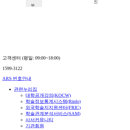
진
부
산
가
톨
릭
대
학
교
김
예
고객센터 (평일: 09:00~18:00)
진
1599-3122
ARS 번호안내
관련누리집
대학공개강의(KOCW)
학술정보통계시스템(Rinfo)
외국학술지지원센터(FRIC)
학술관계분석서비스(SAM)
사서커뮤니티
기관회원