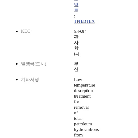
염
토
;
TPH/BTEX
KDC
539.94
판
사
항
(4)
발행국(도시)
부
산
기타서명
Low
temperature
desorption
treatment
for
removal
of
total
petroleum
hydrocarbons
from