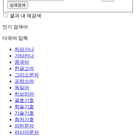
상세검색
결과 내 재검색
인기 검색어
다국어 입력
히라가나
가타카나
중국어
한글고어
그리스문자
프랑스어
독일어
히브리어
괄호기호
학술기호
기술기호
첨자기호
라틴문자
러시아문자