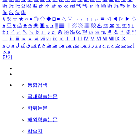
㎒
㎓
㎔
Ω
㏀
㏁
㎊
㎋
㎌
㏖
㏅
㎭
㎮
㎯
㏛
㎩
㎪
㎫
㎬
㏝
㏐
㏓
㏃
㏉
㏜
㏆
§
※
☆
★
○
●
◎
◇
◆
□
■
△
▽
→
←
↑
↓
↔
〓
◁
◀
▷
▶
♤
♠
♡
♥
♧
♣
⊙
◈
▣
◐
◑
▒
▤
▥
▨
▧
▦
▩
♨
☏
☎
☜
☞
¶
†
‡
↕
↗
↙
↖
↘
♭
♩
♪
♬
㉿
㈜
№
㏇
™
㏂
㏘
℡
＃
＆
＊
＠
ª
º
ⅰ
ⅱ
ⅲ
ⅳ
ⅴ
ⅵ
ⅶ
ⅷ
ⅸ
ⅹ
Ⅰ
Ⅱ
Ⅲ
Ⅳ
Ⅴ
Ⅵ
Ⅶ
Ⅷ
Ⅸ
Ⅹ
ا
ب
ت
ث
ج
ح
خ
د
ذ
ر
ز
س
ش
ص
ض
ط
ظ
ع
غ
ف
ق
ک
ل
م
ن
ه
و
ی
닫기
통합검색
국내학술논문
학위논문
해외학술논문
학술지