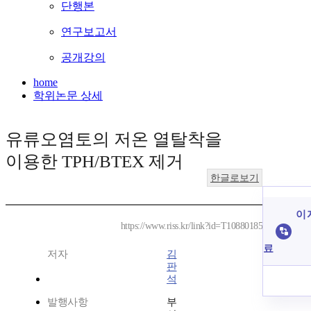
단행본
연구보고서
공개강의
home
학위논문 상세
유류오염토의 저온 열탈착을
이용한 TPH/BTEX 제거
한글로보기
이 
https://www.riss.kr/link?id=T10880185
료
저자
김
판
석
발행사항
부