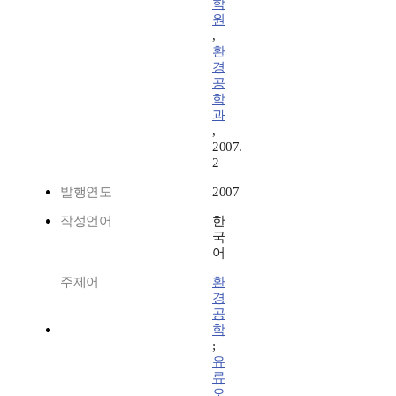
학
원
,
환
경
공
학
과
,
2007.
2
발행연도
2007
작성언어
한
국
어
주제어
환
경
공
학
;
유
류
오