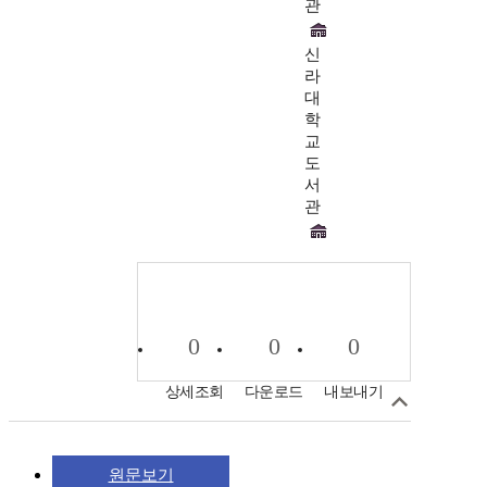
관
신
라
대
학
교
도
서
관
0
0
0
상세조회
다운로드
내보내기
원문보기