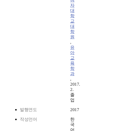
여
자
대
학
교
대
학
원
,
유
아
교
육
학
과
,
2017.
2.
졸
업
발행연도
2017
작성언어
한
국
어