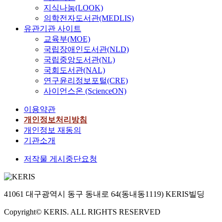
지식나눔(LOOK)
의학전자도서관(MEDLIS)
유관기관 사이트
교육부(MOE)
국립장애인도서관(NLD)
국립중앙도서관(NL)
국회도서관(NAL)
연구윤리정보포털(CRE)
사이언스온 (ScienceON)
이용약관
개인정보처리방침
개인정보 재동의
기관소개
저작물 게시중단요청
41061 대구광역시 동구 동내로 64(동내동1119) KERIS빌딩
Copyright© KERIS. ALL RIGHTS RESERVED