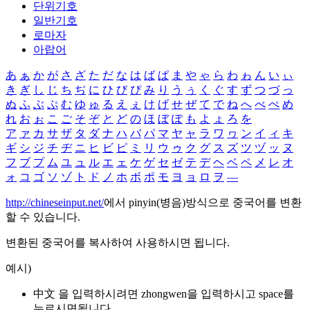
단위기호
일반기호
로마자
아랍어
あ
ぁ
か
が
さ
ざ
た
だ
な
は
ば
ぱ
ま
や
ゃ
ら
わ
ゎ
ん
い
ぃ
き
ぎ
し
じ
ち
ぢ
に
ひ
び
ぴ
み
り
う
ぅ
く
ぐ
す
ず
つ
づ
っ
ぬ
ふ
ぶ
ぷ
む
ゆ
ゅ
る
え
ぇ
け
げ
せ
ぜ
て
で
ね
へ
べ
ぺ
め
れ
お
ぉ
こ
ご
そ
ぞ
と
ど
の
ほ
ぼ
ぽ
も
よ
ょ
ろ
を
ア
ァ
カ
サ
ザ
タ
ダ
ナ
ハ
バ
パ
マ
ヤ
ャ
ラ
ワ
ヮ
ン
イ
ィ
キ
ギ
シ
ジ
チ
ヂ
ニ
ヒ
ビ
ピ
ミ
リ
ウ
ゥ
ク
グ
ス
ズ
ツ
ヅ
ッ
ヌ
フ
ブ
プ
ム
ユ
ュ
ル
エ
ェ
ケ
ゲ
セ
ゼ
テ
デ
ヘ
ベ
ペ
メ
レ
オ
ォ
コ
ゴ
ソ
ゾ
ト
ド
ノ
ホ
ボ
ポ
モ
ヨ
ョ
ロ
ヲ
―
http://chineseinput.net/
에서 pinyin(병음)방식으로 중국어를 변환
할 수 있습니다.
변환된 중국어를 복사하여 사용하시면 됩니다.
예시)
中文 을 입력하시려면
zhongwen
을 입력하시고 space를
누르시면됩니다.