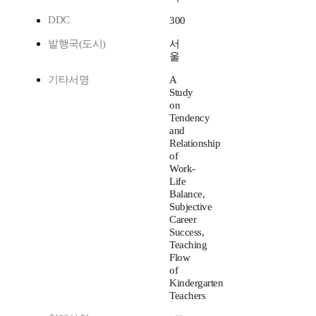
DDC
300
발행국(도시)
서
울
기타서명
A
Study
on
Tendency
and
Relationship
of
Work-
Life
Balance,
Subjective
Career
Success,
Teaching
Flow
of
Kindergarten
Teachers