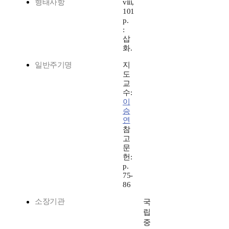
형태사항
viii,
101
p.
:
삽
화.
일반주기명
지
도
교
수:
이
승
연
참
고
문
헌:
p.
75-
86
소장기관
국
립
중