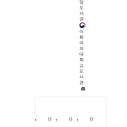
앙
도
서
관
이
화
여
자
대
학
교
도
서
관
0
0
0