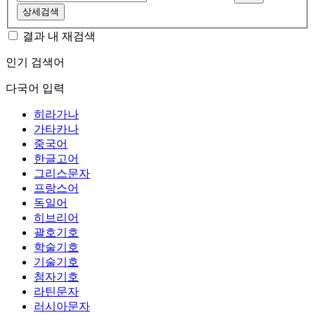
상세검색
결과 내 재검색
인기 검색어
다국어 입력
히라가나
가타카나
중국어
한글고어
그리스문자
프랑스어
독일어
히브리어
괄호기호
학술기호
기술기호
첨자기호
라틴문자
러시아문자