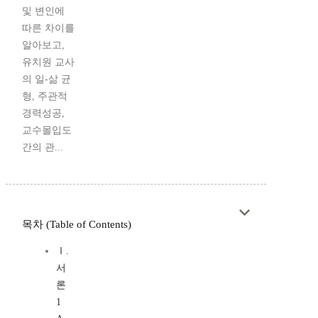
및 변인에
따른 차이를
알아보고,
유치원 교사
의 일-삶 균
형, 주관적
경력성공,
교수몰입도
간의 관...
목차 (Table of Contents)
Ⅰ.
서
론
1