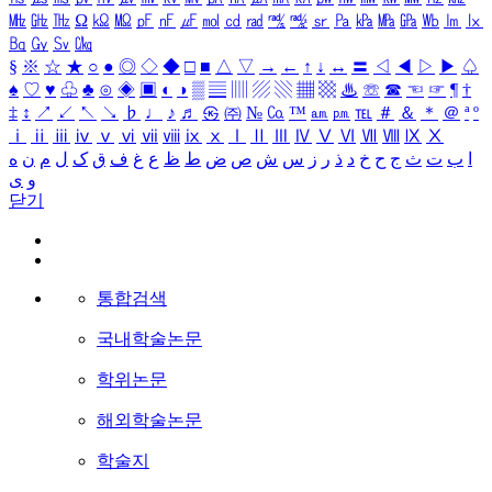
㎒
㎓
㎔
Ω
㏀
㏁
㎊
㎋
㎌
㏖
㏅
㎭
㎮
㎯
㏛
㎩
㎪
㎫
㎬
㏝
㏐
㏓
㏃
㏉
㏜
㏆
§
※
☆
★
○
●
◎
◇
◆
□
■
△
▽
→
←
↑
↓
↔
〓
◁
◀
▷
▶
♤
♠
♡
♥
♧
♣
⊙
◈
▣
◐
◑
▒
▤
▥
▨
▧
▦
▩
♨
☏
☎
☜
☞
¶
†
‡
↕
↗
↙
↖
↘
♭
♩
♪
♬
㉿
㈜
№
㏇
™
㏂
㏘
℡
＃
＆
＊
＠
ª
º
ⅰ
ⅱ
ⅲ
ⅳ
ⅴ
ⅵ
ⅶ
ⅷ
ⅸ
ⅹ
Ⅰ
Ⅱ
Ⅲ
Ⅳ
Ⅴ
Ⅵ
Ⅶ
Ⅷ
Ⅸ
Ⅹ
ا
ب
ت
ث
ج
ح
خ
د
ذ
ر
ز
س
ش
ص
ض
ط
ظ
ع
غ
ف
ق
ک
ل
م
ن
ه
و
ی
닫기
통합검색
국내학술논문
학위논문
해외학술논문
학술지