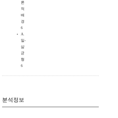
론
적
배
경
6
A.
일-
삶
균
형
6
분석정보