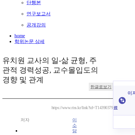
단행본
연구보고서
공개강의
home
학위논문 상세
유치원 교사의 일-삶 균형, 주
관적 경력성공, 교수몰입도의
경향 및 관계
한글로보기
이 
료
https://www.riss.kr/link?id=T14390379
저자
이
소
담