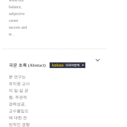
work-life
balance,
subjective
career
success and
te...
국문 초록 (Abstract)
본 연구는
유치원 교사
의 일-삶 균
형, 주관적
경력성공,
교수몰입도
에 대한 전
반적인 경향