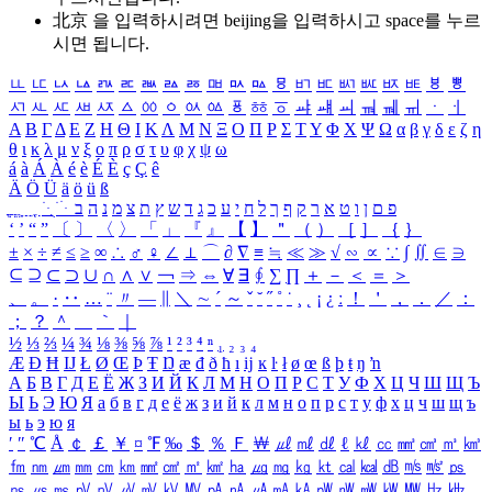
北京 을 입력하시려면
beijing
을 입력하시고 space를 누르
시면 됩니다.
ㅥ
ㅦ
ㅧ
ㅨ
ㅩ
ㅪ
ㅫ
ㅬ
ㅭ
ㅮ
ㅯ
ㅰ
ㅱ
ㅲ
ㅳ
ㅴ
ㅵ
ㅶ
ㅷ
ㅸ
ㅹ
ㅺ
ㅻ
ㅼ
ㅽ
ㅾ
ㅿ
ㆀ
ㆁ
ㆂ
ㆃ
ㆄ
ㆅ
ㆆ
ㆇ
ㆈ
ㆉ
ㆊ
ㆋ
ㆌ
ㆍ
ㆎ
Α
Β
Γ
Δ
Ε
Ζ
Η
Θ
Ι
Κ
Λ
Μ
Ν
Ξ
Ο
Π
Ρ
Σ
Τ
Υ
Φ
Χ
Ψ
Ω
α
β
γ
δ
ε
ζ
η
θ
ι
κ
λ
μ
ν
ξ
ο
π
ρ
σ
τ
υ
φ
χ
ψ
ω
á
à
Á
À
é
è
É
È
ç
Ç
ê
Ä
Ö
Ü
ä
ö
ü
ß
ְ
ֳ
ֲ
ֱ
ָ
ַ
ֵ
ֶ
ִ
ֹ
ּ
ֻ
ׂ
ׁ
ּ
ב
ה
נ
מ
צ
ת
ץ
ש
ד
ג
כ
ע
י
ח
ל
ך
ף
ק
ר
א
ט
ו
ן
ם
פ
‘
’
“
”
〔
〕
〈
〉
「
」
『
』
【
】
＂
（
）
［
］
｛
｝
±
×
÷
≠
≤
≥
∞
∴
♂
♀
∠
⊥
⌒
∂
∇
≡
≒
≪
≫
√
∽
∝
∵
∫
∬
∈
∋
⊆
⊇
⊂
⊃
∪
∩
∧
∨
￢
⇒
⇔
∀
∃
∮
∑
∏
＋
－
＜
＝
＞
、
。
·
‥
…
¨
〃
―
∥
＼
∼
´
～
ˇ
˘
˝
˚
˙
¸
˛
¡
¿
ː
！
＇
，
．
／
：
；
？
＾
＿
｀
｜
½
⅓
⅔
¼
¾
⅛
⅜
⅝
⅞
¹
²
³
⁴
ⁿ
₁
₂
₃
₄
Æ
Ð
Ħ
Ĳ
Ł
Ø
Œ
Þ
Ŧ
Ŋ
æ
đ
ð
ħ
ı
ĳ
ĸ
ŀ
ł
ø
œ
ß
þ
ŧ
ŋ
ŉ
А
Б
В
Г
Д
Е
Ё
Ж
З
И
Й
К
Л
М
Н
О
П
Р
С
Т
У
Ф
Х
Ц
Ч
Ш
Щ
Ъ
Ы
Ь
Э
Ю
Я
а
б
в
г
д
е
ё
ж
з
и
й
к
л
м
н
о
п
р
с
т
у
ф
х
ц
ч
ш
щ
ъ
ы
ь
э
ю
я
′
″
℃
Å
￠
￡
￥
¤
℉
‰
＄
％
Ｆ
￦
㎕
㎖
㎗
ℓ
㎘
㏄
㎣
㎤
㎥
㎦
㎙
㎚
㎛
㎜
㎝
㎞
㎟
㎠
㎡
㎢
㏊
㎍
㎎
㎏
㏏
㎈
㎉
㏈
㎧
㎨
㎰
㎱
㎲
㎳
㎴
㎵
㎶
㎷
㎸
㎹
㎀
㎁
㎂
㎃
㎄
㎺
㎻
㎽
㎾
㎿
㎐
㎑