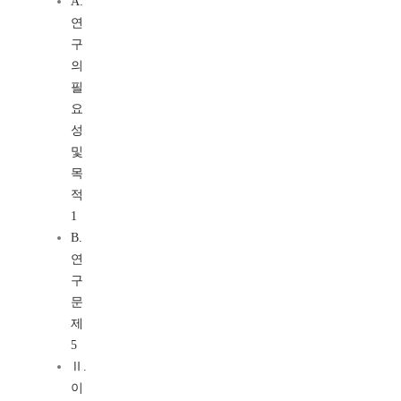
A.
연
구
의
필
요
성
및
목
적
1
B.
연
구
문
제
5
Ⅱ.
이