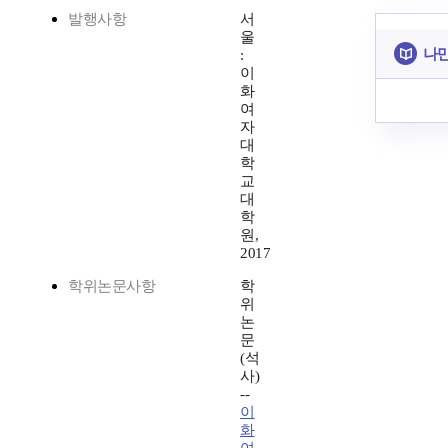
발행사항
서
울
나만
:
이
화
여
자
대
학
교
대
학
원,
2017
학위논문사항
학
위
논
문
(석
사)
--
이
화