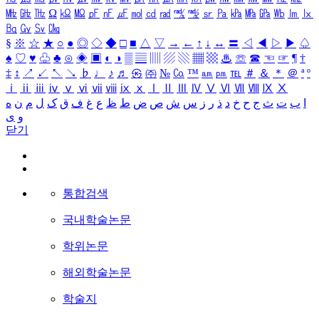
㎒
㎓
㎔
Ω
㏀
㏁
㎊
㎋
㎌
㏖
㏅
㎭
㎮
㎯
㏛
㎩
㎪
㎫
㎬
㏝
㏐
㏓
㏃
㏉
㏜
㏆
§
※
☆
★
○
●
◎
◇
◆
□
■
△
▽
→
←
↑
↓
↔
〓
◁
◀
▷
▶
♤
♠
♡
♥
♧
♣
⊙
◈
▣
◐
◑
▒
▤
▥
▨
▧
▦
▩
♨
☏
☎
☜
☞
¶
†
‡
↕
↗
↙
↖
↘
♭
♩
♪
♬
㉿
㈜
№
㏇
™
㏂
㏘
℡
＃
＆
＊
＠
ª
º
ⅰ
ⅱ
ⅲ
ⅳ
ⅴ
ⅵ
ⅶ
ⅷ
ⅸ
ⅹ
Ⅰ
Ⅱ
Ⅲ
Ⅳ
Ⅴ
Ⅵ
Ⅶ
Ⅷ
Ⅸ
Ⅹ
ا
ب
ت
ث
ج
ح
خ
د
ذ
ر
ز
س
ش
ص
ض
ط
ظ
ع
غ
ف
ق
ک
ل
م
ن
ه
و
ی
닫기
통합검색
국내학술논문
학위논문
해외학술논문
학술지