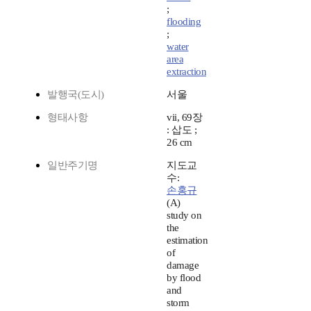
;
flooding
;
water
area
extraction
발행국(도시)
서울
형태사항
vii, 69장
: 삽도 ;
26 cm
일반주기명
지도교
수:
손홍규
(A)
study on
the
estimation
of
damage
by flood
and
storm