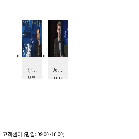
창조론과 과학
Joe DeRisi 의학적 미스터리들을 해결하다.
삼육
TED
Joe
대학
DeRisi
교
최
종
걸
고객센터 (평일: 09:00~18:00)