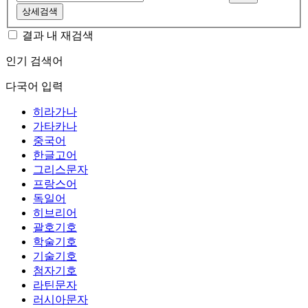
상세검색
결과 내 재검색
인기 검색어
다국어 입력
히라가나
가타카나
중국어
한글고어
그리스문자
프랑스어
독일어
히브리어
괄호기호
학술기호
기술기호
첨자기호
라틴문자
러시아문자