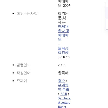
학대학
원, 2007
학위논문사항
학위논
문(석
사) --
연세대
학교 공
학대학
원
,
토목공
학전공
, 2007.8
발행연도
2007
작성언어
한국어
주제어
홍수
;
수계영
역 추출
;
SAR
;
Synthetic
Aperture
Radar