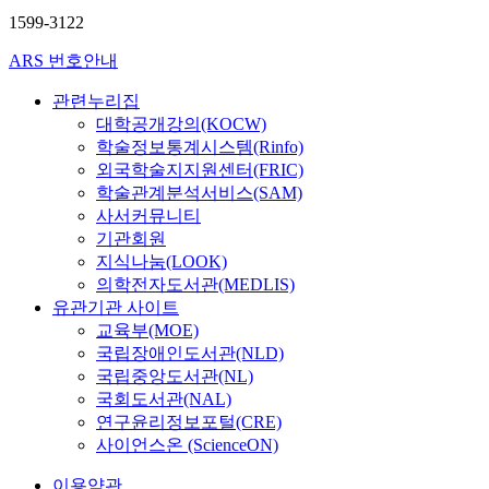
1599-3122
ARS 번호안내
관련누리집
대학공개강의(KOCW)
학술정보통계시스템(Rinfo)
외국학술지지원센터(FRIC)
학술관계분석서비스(SAM)
사서커뮤니티
기관회원
지식나눔(LOOK)
의학전자도서관(MEDLIS)
유관기관 사이트
교육부(MOE)
국립장애인도서관(NLD)
국립중앙도서관(NL)
국회도서관(NAL)
연구윤리정보포털(CRE)
사이언스온 (ScienceON)
이용약관