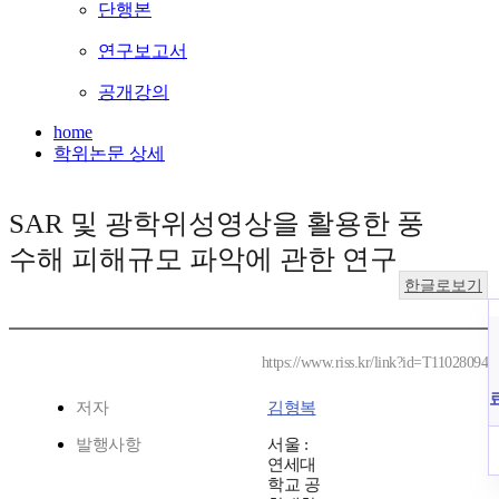
단행본
연구보고서
공개강의
home
학위논문 상세
SAR 및 광학위성영상을 활용한 풍
수해 피해규모 파악에 관한 연구
한글로보기
https://www.riss.kr/link?id=T11028094
저자
김형복
발행사항
서울 :
연세대
학교 공