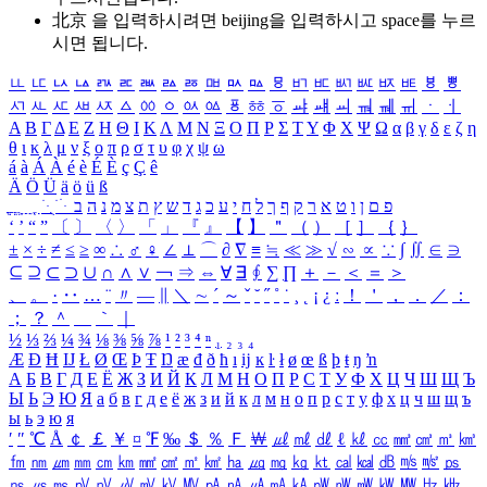
北京 을 입력하시려면
beijing
을 입력하시고 space를 누르
시면 됩니다.
ㅥ
ㅦ
ㅧ
ㅨ
ㅩ
ㅪ
ㅫ
ㅬ
ㅭ
ㅮ
ㅯ
ㅰ
ㅱ
ㅲ
ㅳ
ㅴ
ㅵ
ㅶ
ㅷ
ㅸ
ㅹ
ㅺ
ㅻ
ㅼ
ㅽ
ㅾ
ㅿ
ㆀ
ㆁ
ㆂ
ㆃ
ㆄ
ㆅ
ㆆ
ㆇ
ㆈ
ㆉ
ㆊ
ㆋ
ㆌ
ㆍ
ㆎ
Α
Β
Γ
Δ
Ε
Ζ
Η
Θ
Ι
Κ
Λ
Μ
Ν
Ξ
Ο
Π
Ρ
Σ
Τ
Υ
Φ
Χ
Ψ
Ω
α
β
γ
δ
ε
ζ
η
θ
ι
κ
λ
μ
ν
ξ
ο
π
ρ
σ
τ
υ
φ
χ
ψ
ω
á
à
Á
À
é
è
É
È
ç
Ç
ê
Ä
Ö
Ü
ä
ö
ü
ß
ְ
ֳ
ֲ
ֱ
ָ
ַ
ֵ
ֶ
ִ
ֹ
ּ
ֻ
ׂ
ׁ
ּ
ב
ה
נ
מ
צ
ת
ץ
ש
ד
ג
כ
ע
י
ח
ל
ך
ף
ק
ר
א
ט
ו
ן
ם
פ
‘
’
“
”
〔
〕
〈
〉
「
」
『
』
【
】
＂
（
）
［
］
｛
｝
±
×
÷
≠
≤
≥
∞
∴
♂
♀
∠
⊥
⌒
∂
∇
≡
≒
≪
≫
√
∽
∝
∵
∫
∬
∈
∋
⊆
⊇
⊂
⊃
∪
∩
∧
∨
￢
⇒
⇔
∀
∃
∮
∑
∏
＋
－
＜
＝
＞
、
。
·
‥
…
¨
〃
―
∥
＼
∼
´
～
ˇ
˘
˝
˚
˙
¸
˛
¡
¿
ː
！
＇
，
．
／
：
；
？
＾
＿
｀
｜
½
⅓
⅔
¼
¾
⅛
⅜
⅝
⅞
¹
²
³
⁴
ⁿ
₁
₂
₃
₄
Æ
Ð
Ħ
Ĳ
Ł
Ø
Œ
Þ
Ŧ
Ŋ
æ
đ
ð
ħ
ı
ĳ
ĸ
ŀ
ł
ø
œ
ß
þ
ŧ
ŋ
ŉ
А
Б
В
Г
Д
Е
Ё
Ж
З
И
Й
К
Л
М
Н
О
П
Р
С
Т
У
Ф
Х
Ц
Ч
Ш
Щ
Ъ
Ы
Ь
Э
Ю
Я
а
б
в
г
д
е
ё
ж
з
и
й
к
л
м
н
о
п
р
с
т
у
ф
х
ц
ч
ш
щ
ъ
ы
ь
э
ю
я
′
″
℃
Å
￠
￡
￥
¤
℉
‰
＄
％
Ｆ
￦
㎕
㎖
㎗
ℓ
㎘
㏄
㎣
㎤
㎥
㎦
㎙
㎚
㎛
㎜
㎝
㎞
㎟
㎠
㎡
㎢
㏊
㎍
㎎
㎏
㏏
㎈
㎉
㏈
㎧
㎨
㎰
㎱
㎲
㎳
㎴
㎵
㎶
㎷
㎸
㎹
㎀
㎁
㎂
㎃
㎄
㎺
㎻
㎽
㎾
㎿
㎐
㎑