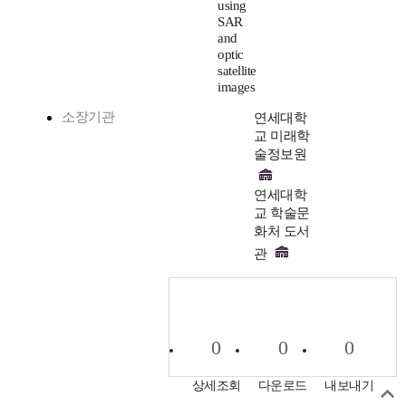
using
SAR
and
optic
satellite
images
소장기관
연세대학
교 미래학
술정보원
연세대학
교 학술문
화처 도서
관
0
0
0
상세조회
다운로드
내보내기