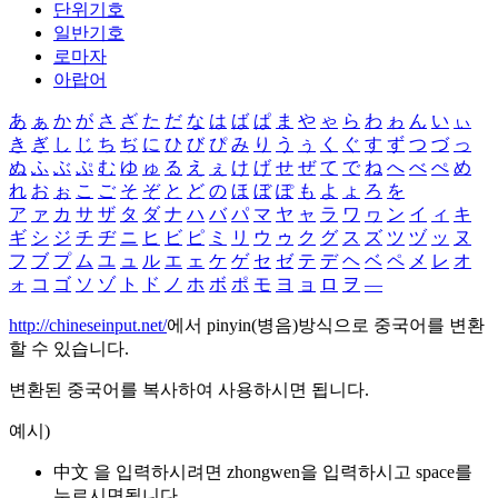
단위기호
일반기호
로마자
아랍어
あ
ぁ
か
が
さ
ざ
た
だ
な
は
ば
ぱ
ま
や
ゃ
ら
わ
ゎ
ん
い
ぃ
き
ぎ
し
じ
ち
ぢ
に
ひ
び
ぴ
み
り
う
ぅ
く
ぐ
す
ず
つ
づ
っ
ぬ
ふ
ぶ
ぷ
む
ゆ
ゅ
る
え
ぇ
け
げ
せ
ぜ
て
で
ね
へ
べ
ぺ
め
れ
お
ぉ
こ
ご
そ
ぞ
と
ど
の
ほ
ぼ
ぽ
も
よ
ょ
ろ
を
ア
ァ
カ
サ
ザ
タ
ダ
ナ
ハ
バ
パ
マ
ヤ
ャ
ラ
ワ
ヮ
ン
イ
ィ
キ
ギ
シ
ジ
チ
ヂ
ニ
ヒ
ビ
ピ
ミ
リ
ウ
ゥ
ク
グ
ス
ズ
ツ
ヅ
ッ
ヌ
フ
ブ
プ
ム
ユ
ュ
ル
エ
ェ
ケ
ゲ
セ
ゼ
テ
デ
ヘ
ベ
ペ
メ
レ
オ
ォ
コ
ゴ
ソ
ゾ
ト
ド
ノ
ホ
ボ
ポ
モ
ヨ
ョ
ロ
ヲ
―
http://chineseinput.net/
에서 pinyin(병음)방식으로 중국어를 변환
할 수 있습니다.
변환된 중국어를 복사하여 사용하시면 됩니다.
예시)
中文 을 입력하시려면
zhongwen
을 입력하시고 space를
누르시면됩니다.