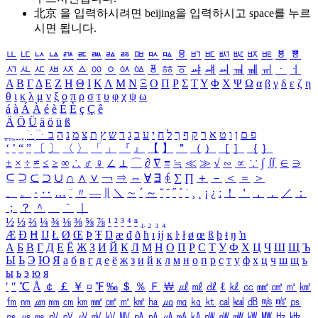
北京 을 입력하시려면
beijing
을 입력하시고 space를 누르
시면 됩니다.
ㅥ
ㅦ
ㅧ
ㅨ
ㅩ
ㅪ
ㅫ
ㅬ
ㅭ
ㅮ
ㅯ
ㅰ
ㅱ
ㅲ
ㅳ
ㅴ
ㅵ
ㅶ
ㅷ
ㅸ
ㅹ
ㅺ
ㅻ
ㅼ
ㅽ
ㅾ
ㅿ
ㆀ
ㆁ
ㆂ
ㆃ
ㆄ
ㆅ
ㆆ
ㆇ
ㆈ
ㆉ
ㆊ
ㆋ
ㆌ
ㆍ
ㆎ
Α
Β
Γ
Δ
Ε
Ζ
Η
Θ
Ι
Κ
Λ
Μ
Ν
Ξ
Ο
Π
Ρ
Σ
Τ
Υ
Φ
Χ
Ψ
Ω
α
β
γ
δ
ε
ζ
η
θ
ι
κ
λ
μ
ν
ξ
ο
π
ρ
σ
τ
υ
φ
χ
ψ
ω
á
à
Á
À
é
è
É
È
ç
Ç
ê
Ä
Ö
Ü
ä
ö
ü
ß
ְ
ֳ
ֲ
ֱ
ָ
ַ
ֵ
ֶ
ִ
ֹ
ּ
ֻ
ׂ
ׁ
ּ
ב
ה
נ
מ
צ
ת
ץ
ש
ד
ג
כ
ע
י
ח
ל
ך
ף
ק
ר
א
ט
ו
ן
ם
פ
‘
’
“
”
〔
〕
〈
〉
「
」
『
』
【
】
＂
（
）
［
］
｛
｝
±
×
÷
≠
≤
≥
∞
∴
♂
♀
∠
⊥
⌒
∂
∇
≡
≒
≪
≫
√
∽
∝
∵
∫
∬
∈
∋
⊆
⊇
⊂
⊃
∪
∩
∧
∨
￢
⇒
⇔
∀
∃
∮
∑
∏
＋
－
＜
＝
＞
、
。
·
‥
…
¨
〃
―
∥
＼
∼
´
～
ˇ
˘
˝
˚
˙
¸
˛
¡
¿
ː
！
＇
，
．
／
：
；
？
＾
＿
｀
｜
½
⅓
⅔
¼
¾
⅛
⅜
⅝
⅞
¹
²
³
⁴
ⁿ
₁
₂
₃
₄
Æ
Ð
Ħ
Ĳ
Ł
Ø
Œ
Þ
Ŧ
Ŋ
æ
đ
ð
ħ
ı
ĳ
ĸ
ŀ
ł
ø
œ
ß
þ
ŧ
ŋ
ŉ
А
Б
В
Г
Д
Е
Ё
Ж
З
И
Й
К
Л
М
Н
О
П
Р
С
Т
У
Ф
Х
Ц
Ч
Ш
Щ
Ъ
Ы
Ь
Э
Ю
Я
а
б
в
г
д
е
ё
ж
з
и
й
к
л
м
н
о
п
р
с
т
у
ф
х
ц
ч
ш
щ
ъ
ы
ь
э
ю
я
′
″
℃
Å
￠
￡
￥
¤
℉
‰
＄
％
Ｆ
￦
㎕
㎖
㎗
ℓ
㎘
㏄
㎣
㎤
㎥
㎦
㎙
㎚
㎛
㎜
㎝
㎞
㎟
㎠
㎡
㎢
㏊
㎍
㎎
㎏
㏏
㎈
㎉
㏈
㎧
㎨
㎰
㎱
㎲
㎳
㎴
㎵
㎶
㎷
㎸
㎹
㎀
㎁
㎂
㎃
㎄
㎺
㎻
㎽
㎾
㎿
㎐
㎑