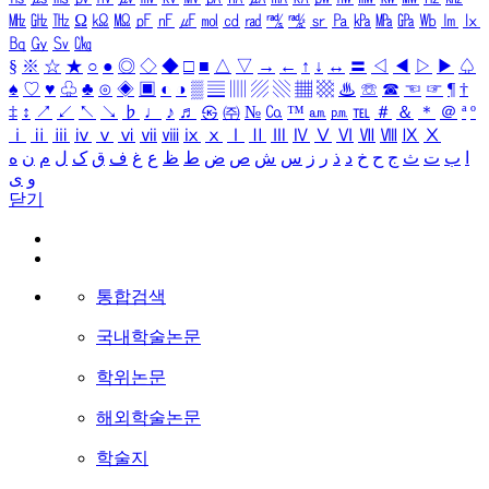
㎒
㎓
㎔
Ω
㏀
㏁
㎊
㎋
㎌
㏖
㏅
㎭
㎮
㎯
㏛
㎩
㎪
㎫
㎬
㏝
㏐
㏓
㏃
㏉
㏜
㏆
§
※
☆
★
○
●
◎
◇
◆
□
■
△
▽
→
←
↑
↓
↔
〓
◁
◀
▷
▶
♤
♠
♡
♥
♧
♣
⊙
◈
▣
◐
◑
▒
▤
▥
▨
▧
▦
▩
♨
☏
☎
☜
☞
¶
†
‡
↕
↗
↙
↖
↘
♭
♩
♪
♬
㉿
㈜
№
㏇
™
㏂
㏘
℡
＃
＆
＊
＠
ª
º
ⅰ
ⅱ
ⅲ
ⅳ
ⅴ
ⅵ
ⅶ
ⅷ
ⅸ
ⅹ
Ⅰ
Ⅱ
Ⅲ
Ⅳ
Ⅴ
Ⅵ
Ⅶ
Ⅷ
Ⅸ
Ⅹ
ا
ب
ت
ث
ج
ح
خ
د
ذ
ر
ز
س
ش
ص
ض
ط
ظ
ع
غ
ف
ق
ک
ل
م
ن
ه
و
ی
닫기
통합검색
국내학술논문
학위논문
해외학술논문
학술지