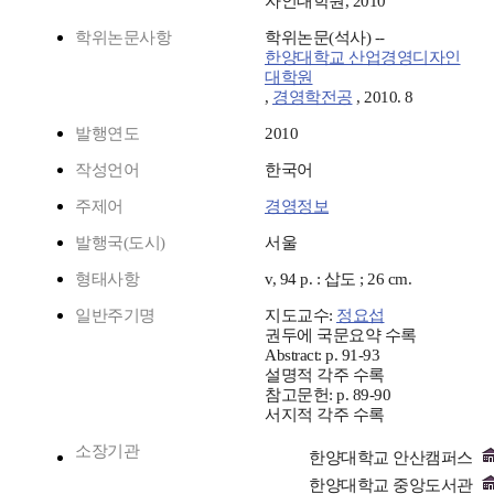
자인대학원, 2010
학위논문사항
학위논문(석사) --
한양대학교 산업경영디자인
대학원
,
경영학전공
, 2010. 8
발행연도
2010
작성언어
한국어
주제어
경영정보
발행국(도시)
서울
형태사항
v, 94 p. : 삽도 ; 26 cm.
일반주기명
지도교수:
정요섭
권두에 국문요약 수록
Abstract: p. 91-93
설명적 각주 수록
참고문헌: p. 89-90
서지적 각주 수록
소장기관
한양대학교 안산캠퍼스
한양대학교 중앙도서관