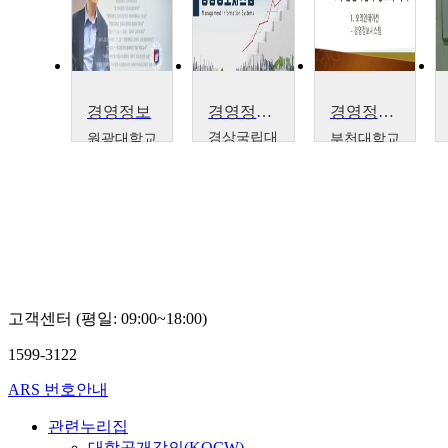
경영정보
경영정보시스템
경영정보시스템(MIS 실무)
경상국립대
원광대학교
부천대학교
학교
이현창
이동훈
서창갑
고객센터 (평일: 09:00~18:00)
1599-3122
ARS 번호안내
관련누리집
대학공개강의(KOCW)