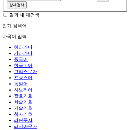
상세검색
결과 내 재검색
인기 검색어
다국어 입력
히라가나
가타카나
중국어
한글고어
그리스문자
프랑스어
독일어
히브리어
괄호기호
학술기호
기술기호
첨자기호
라틴문자
러시아문자