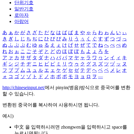
단위기호
일반기호
로마자
아랍어
あ
ぁ
か
が
さ
ざ
た
だ
な
は
ば
ぱ
ま
や
ゃ
ら
わ
ゎ
ん
い
ぃ
き
ぎ
し
じ
ち
ぢ
に
ひ
び
ぴ
み
り
う
ぅ
く
ぐ
す
ず
つ
づ
っ
ぬ
ふ
ぶ
ぷ
む
ゆ
ゅ
る
え
ぇ
け
げ
せ
ぜ
て
で
ね
へ
べ
ぺ
め
れ
お
ぉ
こ
ご
そ
ぞ
と
ど
の
ほ
ぼ
ぽ
も
よ
ょ
ろ
を
ア
ァ
カ
サ
ザ
タ
ダ
ナ
ハ
バ
パ
マ
ヤ
ャ
ラ
ワ
ヮ
ン
イ
ィ
キ
ギ
シ
ジ
チ
ヂ
ニ
ヒ
ビ
ピ
ミ
リ
ウ
ゥ
ク
グ
ス
ズ
ツ
ヅ
ッ
ヌ
フ
ブ
プ
ム
ユ
ュ
ル
エ
ェ
ケ
ゲ
セ
ゼ
テ
デ
ヘ
ベ
ペ
メ
レ
オ
ォ
コ
ゴ
ソ
ゾ
ト
ド
ノ
ホ
ボ
ポ
モ
ヨ
ョ
ロ
ヲ
―
http://chineseinput.net/
에서 pinyin(병음)방식으로 중국어를 변환
할 수 있습니다.
변환된 중국어를 복사하여 사용하시면 됩니다.
예시)
中文 을 입력하시려면
zhongwen
을 입력하시고 space를
누르시면됩니다.