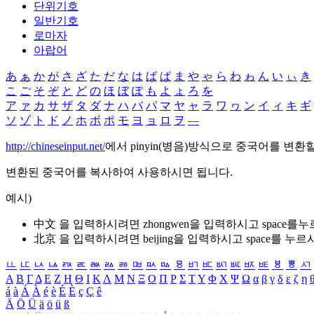
단위기호
일반기호
로마자
아랍어
あ
ぁ
か
が
さ
ざ
た
だ
な
は
ば
ぱ
ま
や
ゃ
ら
わ
ゎ
ん
い
ぃ
き
こ
ご
そ
ぞ
と
ど
の
ほ
ぼ
ぽ
も
よ
ょ
ろ
を
ア
ァ
カ
サ
ザ
タ
ダ
ナ
ハ
バ
パ
マ
ヤ
ャ
ラ
ワ
ヮ
ン
イ
ィ
キ
ギ
ソ
ゾ
ト
ド
ノ
ホ
ボ
ポ
モ
ヨ
ョ
ロ
ヲ
―
http://chineseinput.net/
에서 pinyin(병음)방식으로 중국어를 변환
변환된 중국어를 복사하여 사용하시면 됩니다.
예시)
中文 을 입력하시려면
zhongwen
을 입력하시고 space를
北京 을 입력하시려면
beijing
을 입력하시고 space를 누르
ㅥ
ㅦ
ㅧ
ㅨ
ㅩ
ㅪ
ㅫ
ㅬ
ㅭ
ㅮ
ㅯ
ㅰ
ㅱ
ㅲ
ㅳ
ㅴ
ㅵ
ㅶ
ㅷ
ㅸ
ㅹ
ㅺ
Α
Β
Γ
Δ
Ε
Ζ
Η
Θ
Ι
Κ
Λ
Μ
Ν
Ξ
Ο
Π
Ρ
Σ
Τ
Υ
Φ
Χ
Ψ
Ω
α
β
γ
δ
ε
ζ
η
á
à
Á
À
é
è
É
È
ç
Ç
ê
Ä
Ö
Ü
ä
ö
ü
ß