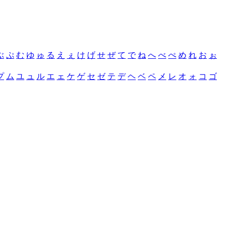
ぶ
ぷ
む
ゆ
ゅ
る
え
ぇ
け
げ
せ
ぜ
て
で
ね
へ
べ
ぺ
め
れ
お
ぉ
プ
ム
ユ
ュ
ル
エ
ェ
ケ
ゲ
セ
ゼ
テ
デ
ヘ
ベ
ペ
メ
レ
オ
ォ
コ
ゴ