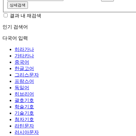
상세검색
결과 내 재검색
인기 검색어
다국어 입력
히라가나
가타카나
중국어
한글고어
그리스문자
프랑스어
독일어
히브리어
괄호기호
학술기호
기술기호
첨자기호
라틴문자
러시아문자