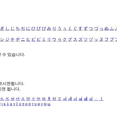
ぎ
し
じ
ち
ぢ
に
ひ
び
ぴ
み
り
う
ぅ
く
ぐ
す
ず
つ
づ
っ
ぬ
ふ
シ
ジ
チ
ヂ
ニ
ヒ
ビ
ピ
ミ
リ
ウ
ゥ
ク
グ
ス
ズ
ツ
ヅ
ッ
ヌ
フ
ブ
할 수 있습니다.
누르시면됩니다.
시면 됩니다.
ㅻ
ㅼ
ㅽ
ㅾ
ㅿ
ㆀ
ㆁ
ㆂ
ㆃ
ㆄ
ㆅ
ㆆ
ㆇ
ㆈ
ㆉ
ㆊ
ㆋ
ㆌ
ㆍ
ㆎ
θ
ι
κ
λ
μ
ν
ξ
ο
π
ρ
σ
τ
υ
φ
χ
ψ
ω