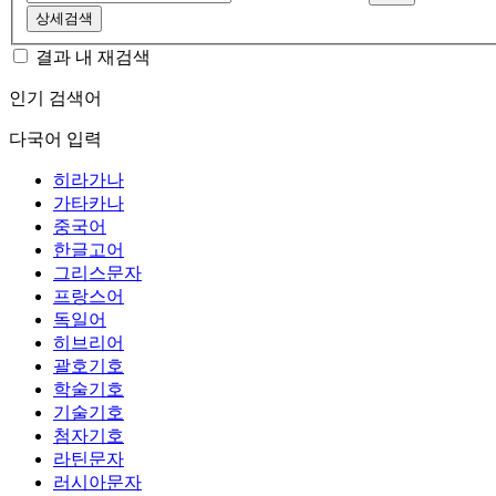
상세검색
결과 내 재검색
인기 검색어
다국어 입력
히라가나
가타카나
중국어
한글고어
그리스문자
프랑스어
독일어
히브리어
괄호기호
학술기호
기술기호
첨자기호
라틴문자
러시아문자