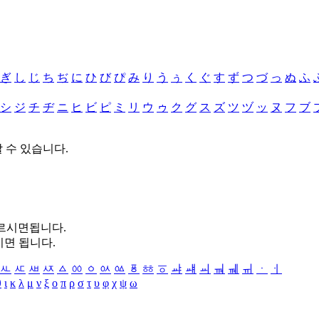
ぎ
し
じ
ち
ぢ
に
ひ
び
ぴ
み
り
う
ぅ
く
ぐ
す
ず
つ
づ
っ
ぬ
ふ
シ
ジ
チ
ヂ
ニ
ヒ
ビ
ピ
ミ
リ
ウ
ゥ
ク
グ
ス
ズ
ツ
ヅ
ッ
ヌ
フ
ブ
할 수 있습니다.
누르시면됩니다.
시면 됩니다.
ㅻ
ㅼ
ㅽ
ㅾ
ㅿ
ㆀ
ㆁ
ㆂ
ㆃ
ㆄ
ㆅ
ㆆ
ㆇ
ㆈ
ㆉ
ㆊ
ㆋ
ㆌ
ㆍ
ㆎ
θ
ι
κ
λ
μ
ν
ξ
ο
π
ρ
σ
τ
υ
φ
χ
ψ
ω