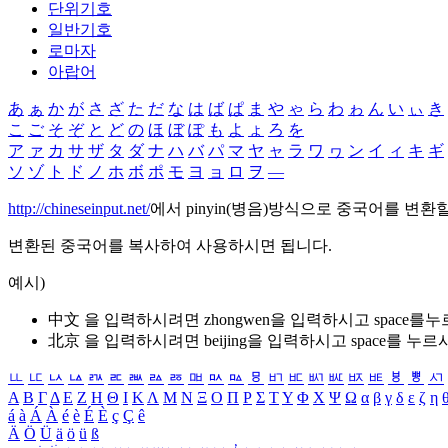
단위기호
일반기호
로마자
아랍어
あ
ぁ
か
が
さ
ざ
た
だ
な
は
ば
ぱ
ま
や
ゃ
ら
わ
ゎ
ん
い
ぃ
き
こ
ご
そ
ぞ
と
ど
の
ほ
ぼ
ぽ
も
よ
ょ
ろ
を
ア
ァ
カ
サ
ザ
タ
ダ
ナ
ハ
バ
パ
マ
ヤ
ャ
ラ
ワ
ヮ
ン
イ
ィ
キ
ギ
ソ
ゾ
ト
ド
ノ
ホ
ボ
ポ
モ
ヨ
ョ
ロ
ヲ
―
http://chineseinput.net/
에서 pinyin(병음)방식으로 중국어를 변환
변환된 중국어를 복사하여 사용하시면 됩니다.
예시)
中文 을 입력하시려면
zhongwen
을 입력하시고 space를
北京 을 입력하시려면
beijing
을 입력하시고 space를 누르
ㅥ
ㅦ
ㅧ
ㅨ
ㅩ
ㅪ
ㅫ
ㅬ
ㅭ
ㅮ
ㅯ
ㅰ
ㅱ
ㅲ
ㅳ
ㅴ
ㅵ
ㅶ
ㅷ
ㅸ
ㅹ
ㅺ
Α
Β
Γ
Δ
Ε
Ζ
Η
Θ
Ι
Κ
Λ
Μ
Ν
Ξ
Ο
Π
Ρ
Σ
Τ
Υ
Φ
Χ
Ψ
Ω
α
β
γ
δ
ε
ζ
η
á
à
Á
À
é
è
É
È
ç
Ç
ê
Ä
Ö
Ü
ä
ö
ü
ß