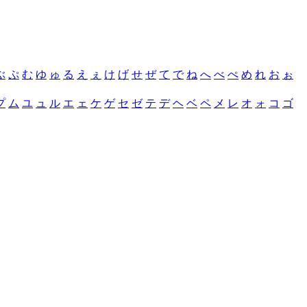
ぶ
ぷ
む
ゆ
ゅ
る
え
ぇ
け
げ
せ
ぜ
て
で
ね
へ
べ
ぺ
め
れ
お
ぉ
プ
ム
ユ
ュ
ル
エ
ェ
ケ
ゲ
セ
ゼ
テ
デ
ヘ
ベ
ペ
メ
レ
オ
ォ
コ
ゴ