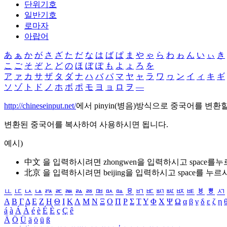
단위기호
일반기호
로마자
아랍어
あ
ぁ
か
が
さ
ざ
た
だ
な
は
ば
ぱ
ま
や
ゃ
ら
わ
ゎ
ん
い
ぃ
き
こ
ご
そ
ぞ
と
ど
の
ほ
ぼ
ぽ
も
よ
ょ
ろ
を
ア
ァ
カ
サ
ザ
タ
ダ
ナ
ハ
バ
パ
マ
ヤ
ャ
ラ
ワ
ヮ
ン
イ
ィ
キ
ギ
ソ
ゾ
ト
ド
ノ
ホ
ボ
ポ
モ
ヨ
ョ
ロ
ヲ
―
http://chineseinput.net/
에서 pinyin(병음)방식으로 중국어를 변환
변환된 중국어를 복사하여 사용하시면 됩니다.
예시)
中文 을 입력하시려면
zhongwen
을 입력하시고 space를
北京 을 입력하시려면
beijing
을 입력하시고 space를 누르
ㅥ
ㅦ
ㅧ
ㅨ
ㅩ
ㅪ
ㅫ
ㅬ
ㅭ
ㅮ
ㅯ
ㅰ
ㅱ
ㅲ
ㅳ
ㅴ
ㅵ
ㅶ
ㅷ
ㅸ
ㅹ
ㅺ
Α
Β
Γ
Δ
Ε
Ζ
Η
Θ
Ι
Κ
Λ
Μ
Ν
Ξ
Ο
Π
Ρ
Σ
Τ
Υ
Φ
Χ
Ψ
Ω
α
β
γ
δ
ε
ζ
η
á
à
Á
À
é
è
É
È
ç
Ç
ê
Ä
Ö
Ü
ä
ö
ü
ß