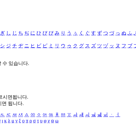
ぎ
し
じ
ち
ぢ
に
ひ
び
ぴ
み
り
う
ぅ
く
ぐ
す
ず
つ
づ
っ
ぬ
ふ
シ
ジ
チ
ヂ
ニ
ヒ
ビ
ピ
ミ
リ
ウ
ゥ
ク
グ
ス
ズ
ツ
ヅ
ッ
ヌ
フ
ブ
할 수 있습니다.
누르시면됩니다.
시면 됩니다.
ㅻ
ㅼ
ㅽ
ㅾ
ㅿ
ㆀ
ㆁ
ㆂ
ㆃ
ㆄ
ㆅ
ㆆ
ㆇ
ㆈ
ㆉ
ㆊ
ㆋ
ㆌ
ㆍ
ㆎ
θ
ι
κ
λ
μ
ν
ξ
ο
π
ρ
σ
τ
υ
φ
χ
ψ
ω