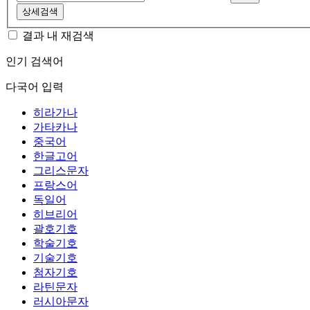
상세검색
결과 내 재검색
인기 검색어
다국어 입력
히라가나
가타카나
중국어
한글고어
그리스문자
프랑스어
독일어
히브리어
괄호기호
학술기호
기술기호
첨자기호
라틴문자
러시아문자