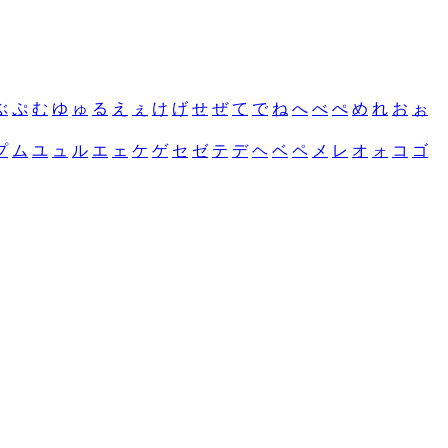
ぶ
ぷ
む
ゆ
ゅ
る
え
ぇ
け
げ
せ
ぜ
て
で
ね
へ
べ
ぺ
め
れ
お
ぉ
プ
ム
ユ
ュ
ル
エ
ェ
ケ
ゲ
セ
ゼ
テ
デ
ヘ
ベ
ペ
メ
レ
オ
ォ
コ
ゴ