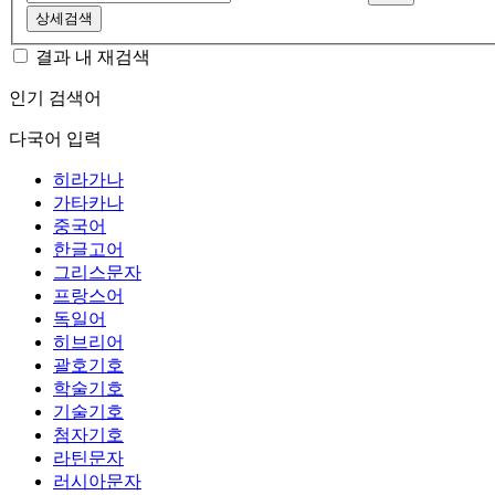
상세검색
결과 내 재검색
인기 검색어
다국어 입력
히라가나
가타카나
중국어
한글고어
그리스문자
프랑스어
독일어
히브리어
괄호기호
학술기호
기술기호
첨자기호
라틴문자
러시아문자