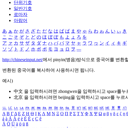
단위기호
일반기호
로마자
아랍어
あ
ぁ
か
が
さ
ざ
た
だ
な
は
ば
ぱ
ま
や
ゃ
ら
わ
ゎ
ん
い
ぃ
き
こ
ご
そ
ぞ
と
ど
の
ほ
ぼ
ぽ
も
よ
ょ
ろ
を
ア
ァ
カ
サ
ザ
タ
ダ
ナ
ハ
バ
パ
マ
ヤ
ャ
ラ
ワ
ヮ
ン
イ
ィ
キ
ギ
ソ
ゾ
ト
ド
ノ
ホ
ボ
ポ
モ
ヨ
ョ
ロ
ヲ
―
http://chineseinput.net/
에서 pinyin(병음)방식으로 중국어를 변환
변환된 중국어를 복사하여 사용하시면 됩니다.
예시)
中文 을 입력하시려면
zhongwen
을 입력하시고 space를
北京 을 입력하시려면
beijing
을 입력하시고 space를 누르
ㅥ
ㅦ
ㅧ
ㅨ
ㅩ
ㅪ
ㅫ
ㅬ
ㅭ
ㅮ
ㅯ
ㅰ
ㅱ
ㅲ
ㅳ
ㅴ
ㅵ
ㅶ
ㅷ
ㅸ
ㅹ
ㅺ
Α
Β
Γ
Δ
Ε
Ζ
Η
Θ
Ι
Κ
Λ
Μ
Ν
Ξ
Ο
Π
Ρ
Σ
Τ
Υ
Φ
Χ
Ψ
Ω
α
β
γ
δ
ε
ζ
η
á
à
Á
À
é
è
É
È
ç
Ç
ê
Ä
Ö
Ü
ä
ö
ü
ß