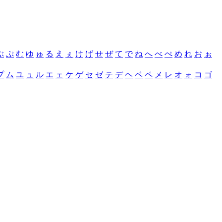
ぶ
ぷ
む
ゆ
ゅ
る
え
ぇ
け
げ
せ
ぜ
て
で
ね
へ
べ
ぺ
め
れ
お
ぉ
プ
ム
ユ
ュ
ル
エ
ェ
ケ
ゲ
セ
ゼ
テ
デ
ヘ
ベ
ペ
メ
レ
オ
ォ
コ
ゴ