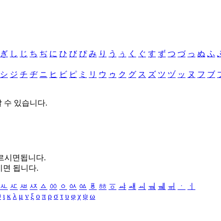
ぎ
し
じ
ち
ぢ
に
ひ
び
ぴ
み
り
う
ぅ
く
ぐ
す
ず
つ
づ
っ
ぬ
ふ
シ
ジ
チ
ヂ
ニ
ヒ
ビ
ピ
ミ
リ
ウ
ゥ
ク
グ
ス
ズ
ツ
ヅ
ッ
ヌ
フ
ブ
할 수 있습니다.
누르시면됩니다.
시면 됩니다.
ㅻ
ㅼ
ㅽ
ㅾ
ㅿ
ㆀ
ㆁ
ㆂ
ㆃ
ㆄ
ㆅ
ㆆ
ㆇ
ㆈ
ㆉ
ㆊ
ㆋ
ㆌ
ㆍ
ㆎ
θ
ι
κ
λ
μ
ν
ξ
ο
π
ρ
σ
τ
υ
φ
χ
ψ
ω