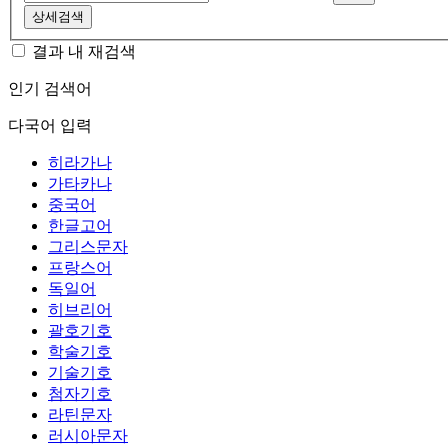
상세검색
결과 내 재검색
인기 검색어
다국어 입력
히라가나
가타카나
중국어
한글고어
그리스문자
프랑스어
독일어
히브리어
괄호기호
학술기호
기술기호
첨자기호
라틴문자
러시아문자