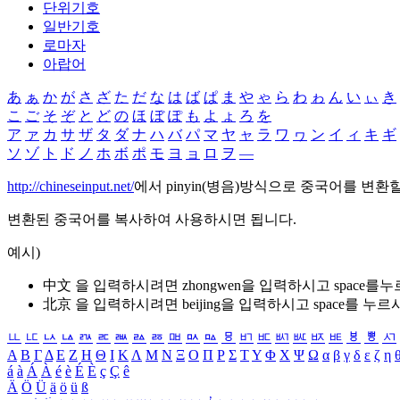
단위기호
일반기호
로마자
아랍어
あ
ぁ
か
が
さ
ざ
た
だ
な
は
ば
ぱ
ま
や
ゃ
ら
わ
ゎ
ん
い
ぃ
き
こ
ご
そ
ぞ
と
ど
の
ほ
ぼ
ぽ
も
よ
ょ
ろ
を
ア
ァ
カ
サ
ザ
タ
ダ
ナ
ハ
バ
パ
マ
ヤ
ャ
ラ
ワ
ヮ
ン
イ
ィ
キ
ギ
ソ
ゾ
ト
ド
ノ
ホ
ボ
ポ
モ
ヨ
ョ
ロ
ヲ
―
http://chineseinput.net/
에서 pinyin(병음)방식으로 중국어를 변환
변환된 중국어를 복사하여 사용하시면 됩니다.
예시)
中文 을 입력하시려면
zhongwen
을 입력하시고 space를
北京 을 입력하시려면
beijing
을 입력하시고 space를 누르
ㅥ
ㅦ
ㅧ
ㅨ
ㅩ
ㅪ
ㅫ
ㅬ
ㅭ
ㅮ
ㅯ
ㅰ
ㅱ
ㅲ
ㅳ
ㅴ
ㅵ
ㅶ
ㅷ
ㅸ
ㅹ
ㅺ
Α
Β
Γ
Δ
Ε
Ζ
Η
Θ
Ι
Κ
Λ
Μ
Ν
Ξ
Ο
Π
Ρ
Σ
Τ
Υ
Φ
Χ
Ψ
Ω
α
β
γ
δ
ε
ζ
η
á
à
Á
À
é
è
É
È
ç
Ç
ê
Ä
Ö
Ü
ä
ö
ü
ß