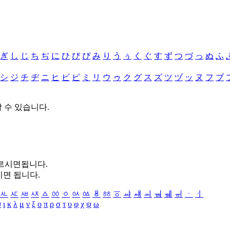
ぎ
し
じ
ち
ぢ
に
ひ
び
ぴ
み
り
う
ぅ
く
ぐ
す
ず
つ
づ
っ
ぬ
ふ
シ
ジ
チ
ヂ
ニ
ヒ
ビ
ピ
ミ
リ
ウ
ゥ
ク
グ
ス
ズ
ツ
ヅ
ッ
ヌ
フ
ブ
할 수 있습니다.
누르시면됩니다.
시면 됩니다.
ㅻ
ㅼ
ㅽ
ㅾ
ㅿ
ㆀ
ㆁ
ㆂ
ㆃ
ㆄ
ㆅ
ㆆ
ㆇ
ㆈ
ㆉ
ㆊ
ㆋ
ㆌ
ㆍ
ㆎ
θ
ι
κ
λ
μ
ν
ξ
ο
π
ρ
σ
τ
υ
φ
χ
ψ
ω