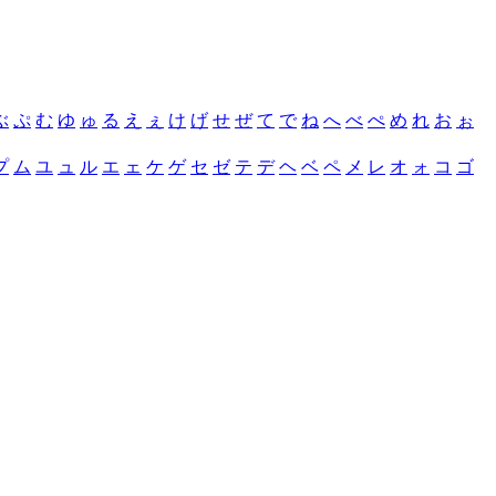
ぶ
ぷ
む
ゆ
ゅ
る
え
ぇ
け
げ
せ
ぜ
て
で
ね
へ
べ
ぺ
め
れ
お
ぉ
プ
ム
ユ
ュ
ル
エ
ェ
ケ
ゲ
セ
ゼ
テ
デ
ヘ
ベ
ペ
メ
レ
オ
ォ
コ
ゴ