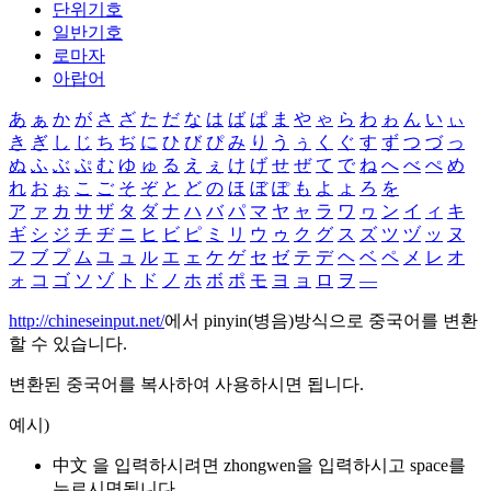
단위기호
일반기호
로마자
아랍어
あ
ぁ
か
が
さ
ざ
た
だ
な
は
ば
ぱ
ま
や
ゃ
ら
わ
ゎ
ん
い
ぃ
き
ぎ
し
じ
ち
ぢ
に
ひ
び
ぴ
み
り
う
ぅ
く
ぐ
す
ず
つ
づ
っ
ぬ
ふ
ぶ
ぷ
む
ゆ
ゅ
る
え
ぇ
け
げ
せ
ぜ
て
で
ね
へ
べ
ぺ
め
れ
お
ぉ
こ
ご
そ
ぞ
と
ど
の
ほ
ぼ
ぽ
も
よ
ょ
ろ
を
ア
ァ
カ
サ
ザ
タ
ダ
ナ
ハ
バ
パ
マ
ヤ
ャ
ラ
ワ
ヮ
ン
イ
ィ
キ
ギ
シ
ジ
チ
ヂ
ニ
ヒ
ビ
ピ
ミ
リ
ウ
ゥ
ク
グ
ス
ズ
ツ
ヅ
ッ
ヌ
フ
ブ
プ
ム
ユ
ュ
ル
エ
ェ
ケ
ゲ
セ
ゼ
テ
デ
ヘ
ベ
ペ
メ
レ
オ
ォ
コ
ゴ
ソ
ゾ
ト
ド
ノ
ホ
ボ
ポ
モ
ヨ
ョ
ロ
ヲ
―
http://chineseinput.net/
에서 pinyin(병음)방식으로 중국어를 변환
할 수 있습니다.
변환된 중국어를 복사하여 사용하시면 됩니다.
예시)
中文 을 입력하시려면
zhongwen
을 입력하시고 space를
누르시면됩니다.