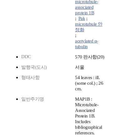
microtubule-
associated
protein 1B
;
Pak
;
microtubule 안
정화
;
acetylated α-
tubulin
DDC
570 판사항(20)
발행국(도시)
서울
형태사항
54 leaves : ill.
(some col.) ; 26
cm.
일반주기명
MAP1B :
Microtubule-
Associated
Protein 1B.
Includes
bibliographical
references.