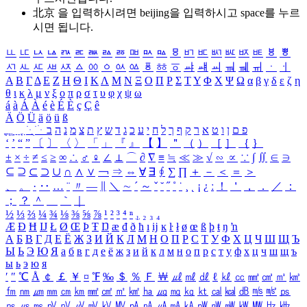
北京 을 입력하시려면
beijing
을 입력하시고 space를 누르
시면 됩니다.
ㅥ
ㅦ
ㅧ
ㅨ
ㅩ
ㅪ
ㅫ
ㅬ
ㅭ
ㅮ
ㅯ
ㅰ
ㅱ
ㅲ
ㅳ
ㅴ
ㅵ
ㅶ
ㅷ
ㅸ
ㅹ
ㅺ
ㅻ
ㅼ
ㅽ
ㅾ
ㅿ
ㆀ
ㆁ
ㆂ
ㆃ
ㆄ
ㆅ
ㆆ
ㆇ
ㆈ
ㆉ
ㆊ
ㆋ
ㆌ
ㆍ
ㆎ
Α
Β
Γ
Δ
Ε
Ζ
Η
Θ
Ι
Κ
Λ
Μ
Ν
Ξ
Ο
Π
Ρ
Σ
Τ
Υ
Φ
Χ
Ψ
Ω
α
β
γ
δ
ε
ζ
η
θ
ι
κ
λ
μ
ν
ξ
ο
π
ρ
σ
τ
υ
φ
χ
ψ
ω
á
à
Á
À
é
è
É
È
ç
Ç
ê
Ä
Ö
Ü
ä
ö
ü
ß
ְ
ֳ
ֲ
ֱ
ָ
ַ
ֵ
ֶ
ִ
ֹ
ּ
ֻ
ׂ
ׁ
ּ
ב
ה
נ
מ
צ
ת
ץ
ש
ד
ג
כ
ע
י
ח
ל
ך
ף
ק
ר
א
ט
ו
ן
ם
פ
‘
’
“
”
〔
〕
〈
〉
「
」
『
』
【
】
＂
（
）
［
］
｛
｝
±
×
÷
≠
≤
≥
∞
∴
♂
♀
∠
⊥
⌒
∂
∇
≡
≒
≪
≫
√
∽
∝
∵
∫
∬
∈
∋
⊆
⊇
⊂
⊃
∪
∩
∧
∨
￢
⇒
⇔
∀
∃
∮
∑
∏
＋
－
＜
＝
＞
、
。
·
‥
…
¨
〃
―
∥
＼
∼
´
～
ˇ
˘
˝
˚
˙
¸
˛
¡
¿
ː
！
＇
，
．
／
：
；
？
＾
＿
｀
｜
½
⅓
⅔
¼
¾
⅛
⅜
⅝
⅞
¹
²
³
⁴
ⁿ
₁
₂
₃
₄
Æ
Ð
Ħ
Ĳ
Ł
Ø
Œ
Þ
Ŧ
Ŋ
æ
đ
ð
ħ
ı
ĳ
ĸ
ŀ
ł
ø
œ
ß
þ
ŧ
ŋ
ŉ
А
Б
В
Г
Д
Е
Ё
Ж
З
И
Й
К
Л
М
Н
О
П
Р
С
Т
У
Ф
Х
Ц
Ч
Ш
Щ
Ъ
Ы
Ь
Э
Ю
Я
а
б
в
г
д
е
ё
ж
з
и
й
к
л
м
н
о
п
р
с
т
у
ф
х
ц
ч
ш
щ
ъ
ы
ь
э
ю
я
′
″
℃
Å
￠
￡
￥
¤
℉
‰
＄
％
Ｆ
￦
㎕
㎖
㎗
ℓ
㎘
㏄
㎣
㎤
㎥
㎦
㎙
㎚
㎛
㎜
㎝
㎞
㎟
㎠
㎡
㎢
㏊
㎍
㎎
㎏
㏏
㎈
㎉
㏈
㎧
㎨
㎰
㎱
㎲
㎳
㎴
㎵
㎶
㎷
㎸
㎹
㎀
㎁
㎂
㎃
㎄
㎺
㎻
㎽
㎾
㎿
㎐
㎑