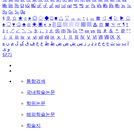
㎒
㎓
㎔
Ω
㏀
㏁
㎊
㎋
㎌
㏖
㏅
㎭
㎮
㎯
㏛
㎩
㎪
㎫
㎬
㏝
㏐
㏓
㏃
㏉
㏜
㏆
§
※
☆
★
○
●
◎
◇
◆
□
■
△
▽
→
←
↑
↓
↔
〓
◁
◀
▷
▶
♤
♠
♡
♥
♧
♣
⊙
◈
▣
◐
◑
▒
▤
▥
▨
▧
▦
▩
♨
☏
☎
☜
☞
¶
†
‡
↕
↗
↙
↖
↘
♭
♩
♪
♬
㉿
㈜
№
㏇
™
㏂
㏘
℡
＃
＆
＊
＠
ª
º
ⅰ
ⅱ
ⅲ
ⅳ
ⅴ
ⅵ
ⅶ
ⅷ
ⅸ
ⅹ
Ⅰ
Ⅱ
Ⅲ
Ⅳ
Ⅴ
Ⅵ
Ⅶ
Ⅷ
Ⅸ
Ⅹ
ا
ب
ت
ث
ج
ح
خ
د
ذ
ر
ز
س
ش
ص
ض
ط
ظ
ع
غ
ف
ق
ک
ل
م
ن
ه
و
ی
닫기
통합검색
국내학술논문
학위논문
해외학술논문
학술지