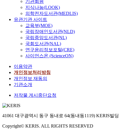
기관회원
지식나눔(LOOK)
의학전자도서관(MEDLIS)
유관기관 사이트
교육부(MOE)
국립장애인도서관(NLD)
국립중앙도서관(NL)
국회도서관(NAL)
연구윤리정보포털(CRE)
사이언스온 (ScienceON)
이용약관
개인정보처리방침
개인정보 재동의
기관소개
저작물 게시중단요청
41061 대구광역시 동구 동내로 64(동내동1119) KERIS빌딩
Copyright© KERIS. ALL RIGHTS RESERVED