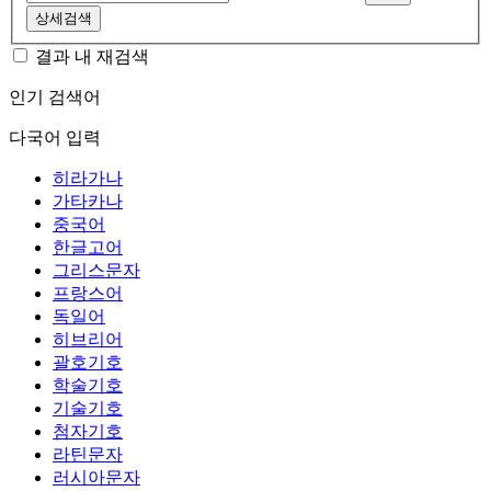
상세검색
결과 내 재검색
인기 검색어
다국어 입력
히라가나
가타카나
중국어
한글고어
그리스문자
프랑스어
독일어
히브리어
괄호기호
학술기호
기술기호
첨자기호
라틴문자
러시아문자