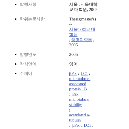
발행사항
서울 : 서울대학
교 대학원, 2005
학위논문사항
Thesis(master's)
--
서울대학교 대
학원
,
생명과학부
,
2005
발행연도
2005
작성언어
영어
주제어
βPix
;
LC1
;
microtubule-
associated
protein 1B
;
Pak
;
microtubule
stability
;
acetylated α-
tubulin
;
βPix
;
LC1
;