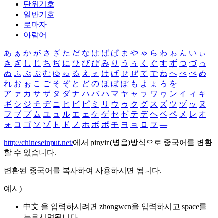
단위기호
일반기호
로마자
아랍어
あ
ぁ
か
が
さ
ざ
た
だ
な
は
ば
ぱ
ま
や
ゃ
ら
わ
ゎ
ん
い
ぃ
き
ぎ
し
じ
ち
ぢ
に
ひ
び
ぴ
み
り
う
ぅ
く
ぐ
す
ず
つ
づ
っ
ぬ
ふ
ぶ
ぷ
む
ゆ
ゅ
る
え
ぇ
け
げ
せ
ぜ
て
で
ね
へ
べ
ぺ
め
れ
お
ぉ
こ
ご
そ
ぞ
と
ど
の
ほ
ぼ
ぽ
も
よ
ょ
ろ
を
ア
ァ
カ
サ
ザ
タ
ダ
ナ
ハ
バ
パ
マ
ヤ
ャ
ラ
ワ
ヮ
ン
イ
ィ
キ
ギ
シ
ジ
チ
ヂ
ニ
ヒ
ビ
ピ
ミ
リ
ウ
ゥ
ク
グ
ス
ズ
ツ
ヅ
ッ
ヌ
フ
ブ
プ
ム
ユ
ュ
ル
エ
ェ
ケ
ゲ
セ
ゼ
テ
デ
ヘ
ベ
ペ
メ
レ
オ
ォ
コ
ゴ
ソ
ゾ
ト
ド
ノ
ホ
ボ
ポ
モ
ヨ
ョ
ロ
ヲ
―
http://chineseinput.net/
에서 pinyin(병음)방식으로 중국어를 변환
할 수 있습니다.
변환된 중국어를 복사하여 사용하시면 됩니다.
예시)
中文 을 입력하시려면
zhongwen
을 입력하시고 space를
누르시면됩니다.