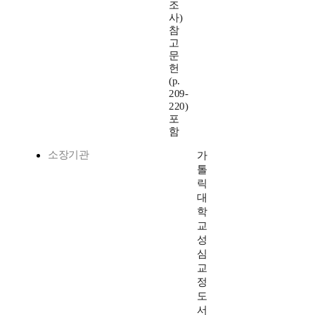
조
사)
참
고
문
헌
(p.
209-
220)
포
함
소장기관
가
톨
릭
대
학
교
성
심
교
정
도
서