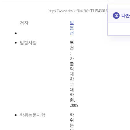
https://www.riss.kr/link?id=T11543016
나만
저자
박
문
선
발행사항
부
천
:
가
톨
릭
대
학
교
대
학
원,
2009
학위논문사항
학
위
논