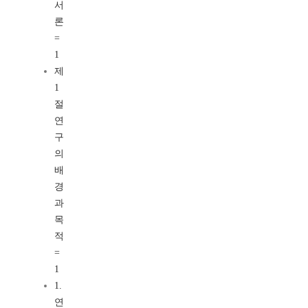
서
론
=
1
제
1
절
연
구
의
배
경
과
목
적
=
1
1.
연