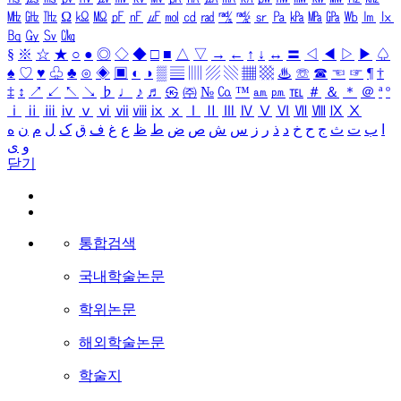
㎒
㎓
㎔
Ω
㏀
㏁
㎊
㎋
㎌
㏖
㏅
㎭
㎮
㎯
㏛
㎩
㎪
㎫
㎬
㏝
㏐
㏓
㏃
㏉
㏜
㏆
§
※
☆
★
○
●
◎
◇
◆
□
■
△
▽
→
←
↑
↓
↔
〓
◁
◀
▷
▶
♤
♠
♡
♥
♧
♣
⊙
◈
▣
◐
◑
▒
▤
▥
▨
▧
▦
▩
♨
☏
☎
☜
☞
¶
†
‡
↕
↗
↙
↖
↘
♭
♩
♪
♬
㉿
㈜
№
㏇
™
㏂
㏘
℡
＃
＆
＊
＠
ª
º
ⅰ
ⅱ
ⅲ
ⅳ
ⅴ
ⅵ
ⅶ
ⅷ
ⅸ
ⅹ
Ⅰ
Ⅱ
Ⅲ
Ⅳ
Ⅴ
Ⅵ
Ⅶ
Ⅷ
Ⅸ
Ⅹ
ا
ب
ت
ث
ج
ح
خ
د
ذ
ر
ز
س
ش
ص
ض
ط
ظ
ع
غ
ف
ق
ک
ل
م
ن
ه
و
ی
닫기
통합검색
국내학술논문
학위논문
해외학술논문
학술지