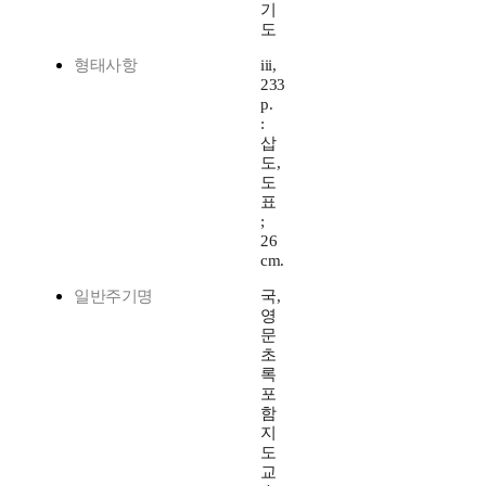
기
도
형태사항
iii,
233
p.
:
삽
도,
도
표
;
26
cm.
일반주기명
국,
영
문
초
록
포
함
지
도
교