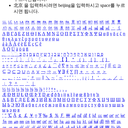
北京 을 입력하시려면
beijing
을 입력하시고 space를 누르
시면 됩니다.
ㅥ
ㅦ
ㅧ
ㅨ
ㅩ
ㅪ
ㅫ
ㅬ
ㅭ
ㅮ
ㅯ
ㅰ
ㅱ
ㅲ
ㅳ
ㅴ
ㅵ
ㅶ
ㅷ
ㅸ
ㅹ
ㅺ
ㅻ
ㅼ
ㅽ
ㅾ
ㅿ
ㆀ
ㆁ
ㆂ
ㆃ
ㆄ
ㆅ
ㆆ
ㆇ
ㆈ
ㆉ
ㆊ
ㆋ
ㆌ
ㆍ
ㆎ
Α
Β
Γ
Δ
Ε
Ζ
Η
Θ
Ι
Κ
Λ
Μ
Ν
Ξ
Ο
Π
Ρ
Σ
Τ
Υ
Φ
Χ
Ψ
Ω
α
β
γ
δ
ε
ζ
η
θ
ι
κ
λ
μ
ν
ξ
ο
π
ρ
σ
τ
υ
φ
χ
ψ
ω
á
à
Á
À
é
è
É
È
ç
Ç
ê
Ä
Ö
Ü
ä
ö
ü
ß
ְ
ֳ
ֲ
ֱ
ָ
ַ
ֵ
ֶ
ִ
ֹ
ּ
ֻ
ׂ
ׁ
ּ
ב
ה
נ
מ
צ
ת
ץ
ש
ד
ג
כ
ע
י
ח
ל
ך
ף
ק
ר
א
ט
ו
ן
ם
פ
‘
’
“
”
〔
〕
〈
〉
「
」
『
』
【
】
＂
（
）
［
］
｛
｝
±
×
÷
≠
≤
≥
∞
∴
♂
♀
∠
⊥
⌒
∂
∇
≡
≒
≪
≫
√
∽
∝
∵
∫
∬
∈
∋
⊆
⊇
⊂
⊃
∪
∩
∧
∨
￢
⇒
⇔
∀
∃
∮
∑
∏
＋
－
＜
＝
＞
、
。
·
‥
…
¨
〃
―
∥
＼
∼
´
～
ˇ
˘
˝
˚
˙
¸
˛
¡
¿
ː
！
＇
，
．
／
：
；
？
＾
＿
｀
｜
½
⅓
⅔
¼
¾
⅛
⅜
⅝
⅞
¹
²
³
⁴
ⁿ
₁
₂
₃
₄
Æ
Ð
Ħ
Ĳ
Ł
Ø
Œ
Þ
Ŧ
Ŋ
æ
đ
ð
ħ
ı
ĳ
ĸ
ŀ
ł
ø
œ
ß
þ
ŧ
ŋ
ŉ
А
Б
В
Г
Д
Е
Ё
Ж
З
И
Й
К
Л
М
Н
О
П
Р
С
Т
У
Ф
Х
Ц
Ч
Ш
Щ
Ъ
Ы
Ь
Э
Ю
Я
а
б
в
г
д
е
ё
ж
з
и
й
к
л
м
н
о
п
р
с
т
у
ф
х
ц
ч
ш
щ
ъ
ы
ь
э
ю
я
′
″
℃
Å
￠
￡
￥
¤
℉
‰
＄
％
Ｆ
￦
㎕
㎖
㎗
ℓ
㎘
㏄
㎣
㎤
㎥
㎦
㎙
㎚
㎛
㎜
㎝
㎞
㎟
㎠
㎡
㎢
㏊
㎍
㎎
㎏
㏏
㎈
㎉
㏈
㎧
㎨
㎰
㎱
㎲
㎳
㎴
㎵
㎶
㎷
㎸
㎹
㎀
㎁
㎂
㎃
㎄
㎺
㎻
㎽
㎾
㎿
㎐
㎑