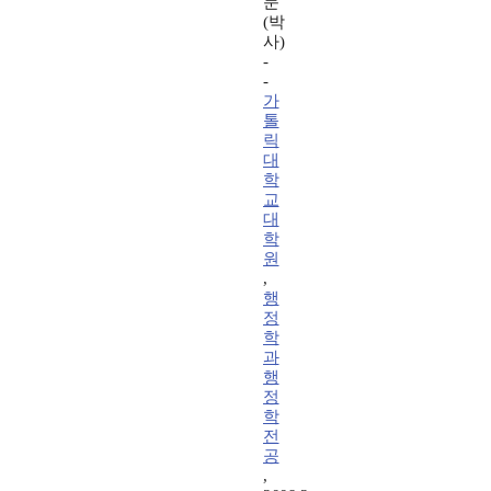
문
(박
사)
-
-
가
톨
릭
대
학
교
대
학
원
,
행
정
학
과
행
정
학
전
공
,