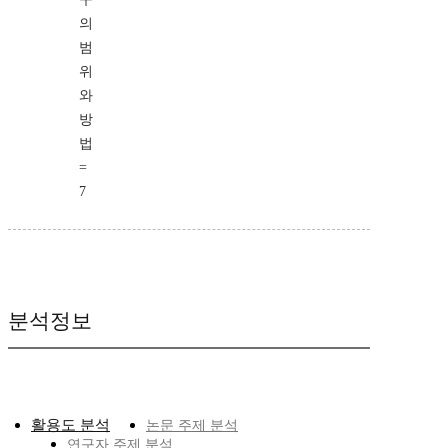
의
범
위
와
방
법
=
7
분석정보
활용도 분석
논문 주제 분석
연구자 주제 분석