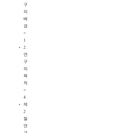
구
의
배
경
=
1
2.
연
구
의
목
적
=
4
제
2
절
연
구