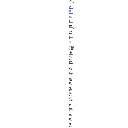
수:
전
진
석
부
록:
설
문
지
(경
호
업
무
효
율
성
의
결
정
요
인
분
석
의
견