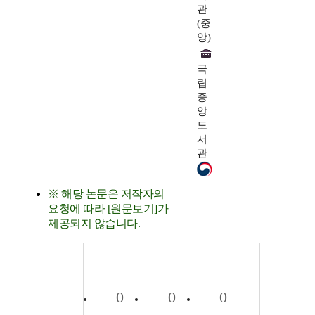
관
(중
앙)
국
립
중
앙
도
서
관
※ 해당 논문은 저작자의
요청에 따라 [원문보기]가
제공되지 않습니다.
0
0
0