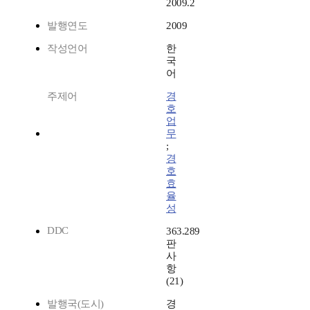
2009.2
발행연도
2009
작성언어
한
국
어
주제어
경
호
업
무
;
경
호
효
율
성
DDC
363.289
판
사
항
(21)
발행국(도시)
경