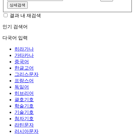
상세검색
결과 내 재검색
인기 검색어
다국어 입력
히라가나
가타카나
중국어
한글고어
그리스문자
프랑스어
독일어
히브리어
괄호기호
학술기호
기술기호
첨자기호
라틴문자
러시아문자