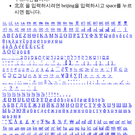
北京 을 입력하시려면
beijing
을 입력하시고 space를 누르
시면 됩니다.
ㅥ
ㅦ
ㅧ
ㅨ
ㅩ
ㅪ
ㅫ
ㅬ
ㅭ
ㅮ
ㅯ
ㅰ
ㅱ
ㅲ
ㅳ
ㅴ
ㅵ
ㅶ
ㅷ
ㅸ
ㅹ
ㅺ
ㅻ
ㅼ
ㅽ
ㅾ
ㅿ
ㆀ
ㆁ
ㆂ
ㆃ
ㆄ
ㆅ
ㆆ
ㆇ
ㆈ
ㆉ
ㆊ
ㆋ
ㆌ
ㆍ
ㆎ
Α
Β
Γ
Δ
Ε
Ζ
Η
Θ
Ι
Κ
Λ
Μ
Ν
Ξ
Ο
Π
Ρ
Σ
Τ
Υ
Φ
Χ
Ψ
Ω
α
β
γ
δ
ε
ζ
η
θ
ι
κ
λ
μ
ν
ξ
ο
π
ρ
σ
τ
υ
φ
χ
ψ
ω
á
à
Á
À
é
è
É
È
ç
Ç
ê
Ä
Ö
Ü
ä
ö
ü
ß
ְ
ֳ
ֲ
ֱ
ָ
ַ
ֵ
ֶ
ִ
ֹ
ּ
ֻ
ׂ
ׁ
ּ
ב
ה
נ
מ
צ
ת
ץ
ש
ד
ג
כ
ע
י
ח
ל
ך
ף
ק
ר
א
ט
ו
ן
ם
פ
‘
’
“
”
〔
〕
〈
〉
「
」
『
』
【
】
＂
（
）
［
］
｛
｝
±
×
÷
≠
≤
≥
∞
∴
♂
♀
∠
⊥
⌒
∂
∇
≡
≒
≪
≫
√
∽
∝
∵
∫
∬
∈
∋
⊆
⊇
⊂
⊃
∪
∩
∧
∨
￢
⇒
⇔
∀
∃
∮
∑
∏
＋
－
＜
＝
＞
、
。
·
‥
…
¨
〃
―
∥
＼
∼
´
～
ˇ
˘
˝
˚
˙
¸
˛
¡
¿
ː
！
＇
，
．
／
：
；
？
＾
＿
｀
｜
½
⅓
⅔
¼
¾
⅛
⅜
⅝
⅞
¹
²
³
⁴
ⁿ
₁
₂
₃
₄
Æ
Ð
Ħ
Ĳ
Ł
Ø
Œ
Þ
Ŧ
Ŋ
æ
đ
ð
ħ
ı
ĳ
ĸ
ŀ
ł
ø
œ
ß
þ
ŧ
ŋ
ŉ
А
Б
В
Г
Д
Е
Ё
Ж
З
И
Й
К
Л
М
Н
О
П
Р
С
Т
У
Ф
Х
Ц
Ч
Ш
Щ
Ъ
Ы
Ь
Э
Ю
Я
а
б
в
г
д
е
ё
ж
з
и
й
к
л
м
н
о
п
р
с
т
у
ф
х
ц
ч
ш
щ
ъ
ы
ь
э
ю
я
′
″
℃
Å
￠
￡
￥
¤
℉
‰
＄
％
Ｆ
￦
㎕
㎖
㎗
ℓ
㎘
㏄
㎣
㎤
㎥
㎦
㎙
㎚
㎛
㎜
㎝
㎞
㎟
㎠
㎡
㎢
㏊
㎍
㎎
㎏
㏏
㎈
㎉
㏈
㎧
㎨
㎰
㎱
㎲
㎳
㎴
㎵
㎶
㎷
㎸
㎹
㎀
㎁
㎂
㎃
㎄
㎺
㎻
㎽
㎾
㎿
㎐
㎑