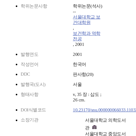
학위논문사항
학위논문(석사)
--
서울대학교 보
건대학원
,
보건학과 역학
전공
, 2001
발행연도
2001
작성언어
한국어
DDC
판사항(20)
발행국(도시)
서울
형태사항
v, 35 장 : 삽도 ;
26 cm.
DOI식별코드
10.23170/snu.000000066033.1103
소장기관
서울대학교 의학도서
관
서울대학교 중앙도서