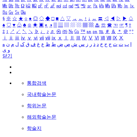
㎒
㎓
㎔
Ω
㏀
㏁
㎊
㎋
㎌
㏖
㏅
㎭
㎮
㎯
㏛
㎩
㎪
㎫
㎬
㏝
㏐
㏓
㏃
㏉
㏜
㏆
§
※
☆
★
○
●
◎
◇
◆
□
■
△
▽
→
←
↑
↓
↔
〓
◁
◀
▷
▶
♤
♠
♡
♥
♧
♣
⊙
◈
▣
◐
◑
▒
▤
▥
▨
▧
▦
▩
♨
☏
☎
☜
☞
¶
†
‡
↕
↗
↙
↖
↘
♭
♩
♪
♬
㉿
㈜
№
㏇
™
㏂
㏘
℡
＃
＆
＊
＠
ª
º
ⅰ
ⅱ
ⅲ
ⅳ
ⅴ
ⅵ
ⅶ
ⅷ
ⅸ
ⅹ
Ⅰ
Ⅱ
Ⅲ
Ⅳ
Ⅴ
Ⅵ
Ⅶ
Ⅷ
Ⅸ
Ⅹ
ا
ب
ت
ث
ج
ح
خ
د
ذ
ر
ز
س
ش
ص
ض
ط
ظ
ع
غ
ف
ق
ک
ل
م
ن
ه
و
ی
닫기
통합검색
국내학술논문
학위논문
해외학술논문
학술지