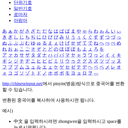
단위기호
일반기호
로마자
아랍어
あ
ぁ
か
が
さ
ざ
た
だ
な
は
ば
ぱ
ま
や
ゃ
ら
わ
ゎ
ん
い
ぃ
き
ぎ
し
じ
ち
ぢ
に
ひ
び
ぴ
み
り
う
ぅ
く
ぐ
す
ず
つ
づ
っ
ぬ
ふ
ぶ
ぷ
む
ゆ
ゅ
る
え
ぇ
け
げ
せ
ぜ
て
で
ね
へ
べ
ぺ
め
れ
お
ぉ
こ
ご
そ
ぞ
と
ど
の
ほ
ぼ
ぽ
も
よ
ょ
ろ
を
ア
ァ
カ
サ
ザ
タ
ダ
ナ
ハ
バ
パ
マ
ヤ
ャ
ラ
ワ
ヮ
ン
イ
ィ
キ
ギ
シ
ジ
チ
ヂ
ニ
ヒ
ビ
ピ
ミ
リ
ウ
ゥ
ク
グ
ス
ズ
ツ
ヅ
ッ
ヌ
フ
ブ
プ
ム
ユ
ュ
ル
エ
ェ
ケ
ゲ
セ
ゼ
テ
デ
ヘ
ベ
ペ
メ
レ
オ
ォ
コ
ゴ
ソ
ゾ
ト
ド
ノ
ホ
ボ
ポ
モ
ヨ
ョ
ロ
ヲ
―
http://chineseinput.net/
에서 pinyin(병음)방식으로 중국어를 변환
할 수 있습니다.
변환된 중국어를 복사하여 사용하시면 됩니다.
예시)
中文 을 입력하시려면
zhongwen
을 입력하시고 space를
누르시면됩니다.