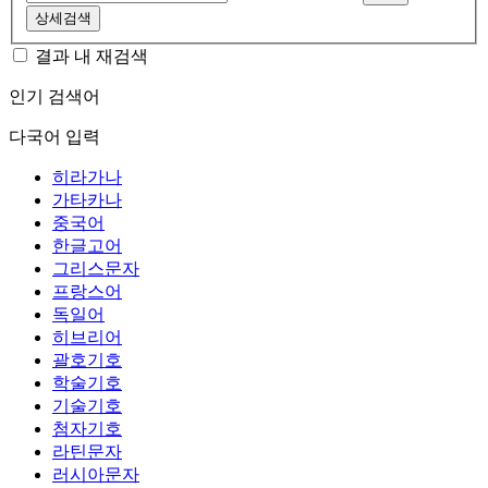
상세검색
결과 내 재검색
인기 검색어
다국어 입력
히라가나
가타카나
중국어
한글고어
그리스문자
프랑스어
독일어
히브리어
괄호기호
학술기호
기술기호
첨자기호
라틴문자
러시아문자