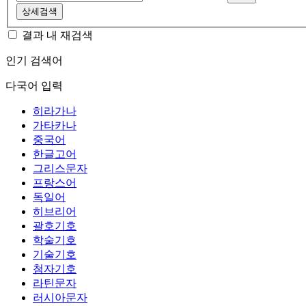
상세검색
결과 내 재검색
인기 검색어
다국어 입력
히라가나
가타카나
중국어
한글고어
그리스문자
프랑스어
독일어
히브리어
괄호기호
학술기호
기술기호
첨자기호
라틴문자
러시아문자