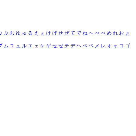
ぶ
ぷ
む
ゆ
ゅ
る
え
ぇ
け
げ
せ
ぜ
て
で
ね
へ
べ
ぺ
め
れ
お
ぉ
プ
ム
ユ
ュ
ル
エ
ェ
ケ
ゲ
セ
ゼ
テ
デ
ヘ
ベ
ペ
メ
レ
オ
ォ
コ
ゴ