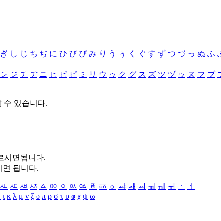
ぎ
し
じ
ち
ぢ
に
ひ
び
ぴ
み
り
う
ぅ
く
ぐ
す
ず
つ
づ
っ
ぬ
ふ
シ
ジ
チ
ヂ
ニ
ヒ
ビ
ピ
ミ
リ
ウ
ゥ
ク
グ
ス
ズ
ツ
ヅ
ッ
ヌ
フ
ブ
할 수 있습니다.
누르시면됩니다.
시면 됩니다.
ㅻ
ㅼ
ㅽ
ㅾ
ㅿ
ㆀ
ㆁ
ㆂ
ㆃ
ㆄ
ㆅ
ㆆ
ㆇ
ㆈ
ㆉ
ㆊ
ㆋ
ㆌ
ㆍ
ㆎ
θ
ι
κ
λ
μ
ν
ξ
ο
π
ρ
σ
τ
υ
φ
χ
ψ
ω