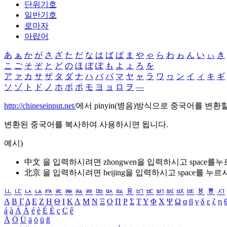
단위기호
일반기호
로마자
아랍어
あ
ぁ
か
が
さ
ざ
た
だ
な
は
ば
ぱ
ま
や
ゃ
ら
わ
ゎ
ん
い
ぃ
き
こ
ご
そ
ぞ
と
ど
の
ほ
ぼ
ぽ
も
よ
ょ
ろ
を
ア
ァ
カ
サ
ザ
タ
ダ
ナ
ハ
バ
パ
マ
ヤ
ャ
ラ
ワ
ヮ
ン
イ
ィ
キ
ギ
ソ
ゾ
ト
ド
ノ
ホ
ボ
ポ
モ
ヨ
ョ
ロ
ヲ
―
http://chineseinput.net/
에서 pinyin(병음)방식으로 중국어를 변환
변환된 중국어를 복사하여 사용하시면 됩니다.
예시)
中文 을 입력하시려면
zhongwen
을 입력하시고 space를
北京 을 입력하시려면
beijing
을 입력하시고 space를 누르
ㅥ
ㅦ
ㅧ
ㅨ
ㅩ
ㅪ
ㅫ
ㅬ
ㅭ
ㅮ
ㅯ
ㅰ
ㅱ
ㅲ
ㅳ
ㅴ
ㅵ
ㅶ
ㅷ
ㅸ
ㅹ
ㅺ
Α
Β
Γ
Δ
Ε
Ζ
Η
Θ
Ι
Κ
Λ
Μ
Ν
Ξ
Ο
Π
Ρ
Σ
Τ
Υ
Φ
Χ
Ψ
Ω
α
β
γ
δ
ε
ζ
η
á
à
Á
À
é
è
É
È
ç
Ç
ê
Ä
Ö
Ü
ä
ö
ü
ß