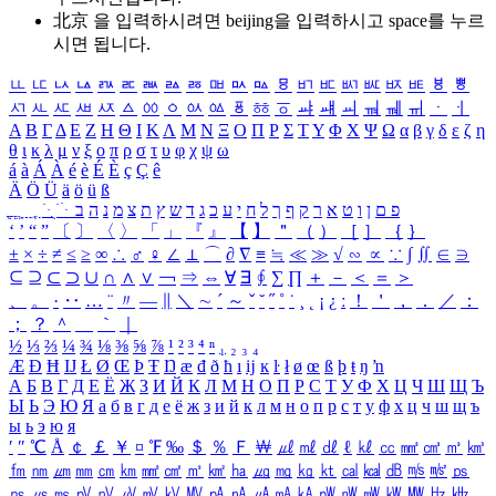
北京 을 입력하시려면
beijing
을 입력하시고 space를 누르
시면 됩니다.
ㅥ
ㅦ
ㅧ
ㅨ
ㅩ
ㅪ
ㅫ
ㅬ
ㅭ
ㅮ
ㅯ
ㅰ
ㅱ
ㅲ
ㅳ
ㅴ
ㅵ
ㅶ
ㅷ
ㅸ
ㅹ
ㅺ
ㅻ
ㅼ
ㅽ
ㅾ
ㅿ
ㆀ
ㆁ
ㆂ
ㆃ
ㆄ
ㆅ
ㆆ
ㆇ
ㆈ
ㆉ
ㆊ
ㆋ
ㆌ
ㆍ
ㆎ
Α
Β
Γ
Δ
Ε
Ζ
Η
Θ
Ι
Κ
Λ
Μ
Ν
Ξ
Ο
Π
Ρ
Σ
Τ
Υ
Φ
Χ
Ψ
Ω
α
β
γ
δ
ε
ζ
η
θ
ι
κ
λ
μ
ν
ξ
ο
π
ρ
σ
τ
υ
φ
χ
ψ
ω
á
à
Á
À
é
è
É
È
ç
Ç
ê
Ä
Ö
Ü
ä
ö
ü
ß
ְ
ֳ
ֲ
ֱ
ָ
ַ
ֵ
ֶ
ִ
ֹ
ּ
ֻ
ׂ
ׁ
ּ
ב
ה
נ
מ
צ
ת
ץ
ש
ד
ג
כ
ע
י
ח
ל
ך
ף
ק
ר
א
ט
ו
ן
ם
פ
‘
’
“
”
〔
〕
〈
〉
「
」
『
』
【
】
＂
（
）
［
］
｛
｝
±
×
÷
≠
≤
≥
∞
∴
♂
♀
∠
⊥
⌒
∂
∇
≡
≒
≪
≫
√
∽
∝
∵
∫
∬
∈
∋
⊆
⊇
⊂
⊃
∪
∩
∧
∨
￢
⇒
⇔
∀
∃
∮
∑
∏
＋
－
＜
＝
＞
、
。
·
‥
…
¨
〃
―
∥
＼
∼
´
～
ˇ
˘
˝
˚
˙
¸
˛
¡
¿
ː
！
＇
，
．
／
：
；
？
＾
＿
｀
｜
½
⅓
⅔
¼
¾
⅛
⅜
⅝
⅞
¹
²
³
⁴
ⁿ
₁
₂
₃
₄
Æ
Ð
Ħ
Ĳ
Ł
Ø
Œ
Þ
Ŧ
Ŋ
æ
đ
ð
ħ
ı
ĳ
ĸ
ŀ
ł
ø
œ
ß
þ
ŧ
ŋ
ŉ
А
Б
В
Г
Д
Е
Ё
Ж
З
И
Й
К
Л
М
Н
О
П
Р
С
Т
У
Ф
Х
Ц
Ч
Ш
Щ
Ъ
Ы
Ь
Э
Ю
Я
а
б
в
г
д
е
ё
ж
з
и
й
к
л
м
н
о
п
р
с
т
у
ф
х
ц
ч
ш
щ
ъ
ы
ь
э
ю
я
′
″
℃
Å
￠
￡
￥
¤
℉
‰
＄
％
Ｆ
￦
㎕
㎖
㎗
ℓ
㎘
㏄
㎣
㎤
㎥
㎦
㎙
㎚
㎛
㎜
㎝
㎞
㎟
㎠
㎡
㎢
㏊
㎍
㎎
㎏
㏏
㎈
㎉
㏈
㎧
㎨
㎰
㎱
㎲
㎳
㎴
㎵
㎶
㎷
㎸
㎹
㎀
㎁
㎂
㎃
㎄
㎺
㎻
㎽
㎾
㎿
㎐
㎑