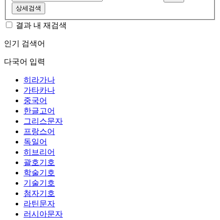
상세검색
결과 내 재검색
인기 검색어
다국어 입력
히라가나
가타카나
중국어
한글고어
그리스문자
프랑스어
독일어
히브리어
괄호기호
학술기호
기술기호
첨자기호
라틴문자
러시아문자