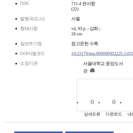
DDC
711.4 판사항
(22)
발행국(도시)
서울
형태사항
vii, 93 p. : 삽화 ;
26 cm
일반주기명
참고문헌 수록
DOI식별코드
10.23170/snu.000000002225.1103
소장기관
서울대학교 중앙도서
관
0
0
상세조회
다운로드
내