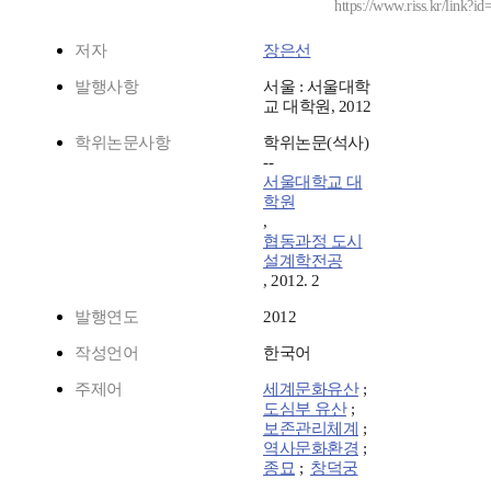
https://www.riss.kr/link?
저자
장은선
발행사항
서울 : 서울대학
교 대학원, 2012
학위논문사항
학위논문(석사)
--
서울대학교 대
학원
,
협동과정 도시
설계학전공
, 2012. 2
발행연도
2012
작성언어
한국어
주제어
세계문화유산
;
도심부 유산
;
보존관리체계
;
역사문화환경
;
종묘
;
창덕궁