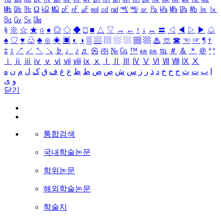
㎒
㎓
㎔
Ω
㏀
㏁
㎊
㎋
㎌
㏖
㏅
㎭
㎮
㎯
㏛
㎩
㎪
㎫
㎬
㏝
㏐
㏓
㏃
㏉
㏜
㏆
§
※
☆
★
○
●
◎
◇
◆
□
■
△
▽
→
←
↑
↓
↔
〓
◁
◀
▷
▶
♤
♠
♡
♥
♧
♣
⊙
◈
▣
◐
◑
▒
▤
▥
▨
▧
▦
▩
♨
☏
☎
☜
☞
¶
†
‡
↕
↗
↙
↖
↘
♭
♩
♪
♬
㉿
㈜
№
㏇
™
㏂
㏘
℡
＃
＆
＊
＠
ª
º
ⅰ
ⅱ
ⅲ
ⅳ
ⅴ
ⅵ
ⅶ
ⅷ
ⅸ
ⅹ
Ⅰ
Ⅱ
Ⅲ
Ⅳ
Ⅴ
Ⅵ
Ⅶ
Ⅷ
Ⅸ
Ⅹ
ا
ب
ت
ث
ج
ح
خ
د
ذ
ر
ز
س
ش
ص
ض
ط
ظ
ع
غ
ف
ق
ک
ل
م
ن
ه
و
ی
닫기
통합검색
국내학술논문
학위논문
해외학술논문
학술지