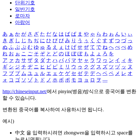
단위기호
일반기호
로마자
아랍어
あ
ぁ
か
が
さ
ざ
た
だ
な
は
ば
ぱ
ま
や
ゃ
ら
わ
ゎ
ん
い
ぃ
き
ぎ
し
じ
ち
ぢ
に
ひ
び
ぴ
み
り
う
ぅ
く
ぐ
す
ず
つ
づ
っ
ぬ
ふ
ぶ
ぷ
む
ゆ
ゅ
る
え
ぇ
け
げ
せ
ぜ
て
で
ね
へ
べ
ぺ
め
れ
お
ぉ
こ
ご
そ
ぞ
と
ど
の
ほ
ぼ
ぽ
も
よ
ょ
ろ
を
ア
ァ
カ
サ
ザ
タ
ダ
ナ
ハ
バ
パ
マ
ヤ
ャ
ラ
ワ
ヮ
ン
イ
ィ
キ
ギ
シ
ジ
チ
ヂ
ニ
ヒ
ビ
ピ
ミ
リ
ウ
ゥ
ク
グ
ス
ズ
ツ
ヅ
ッ
ヌ
フ
ブ
プ
ム
ユ
ュ
ル
エ
ェ
ケ
ゲ
セ
ゼ
テ
デ
ヘ
ベ
ペ
メ
レ
オ
ォ
コ
ゴ
ソ
ゾ
ト
ド
ノ
ホ
ボ
ポ
モ
ヨ
ョ
ロ
ヲ
―
http://chineseinput.net/
에서 pinyin(병음)방식으로 중국어를 변환
할 수 있습니다.
변환된 중국어를 복사하여 사용하시면 됩니다.
예시)
中文 을 입력하시려면
zhongwen
을 입력하시고 space를
누르시면됩니다.