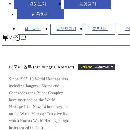
원문보기
음성듣기
인용하기
내보내기
내책장담기
공유하기
오
부가정보
다국어 초록 (Multilingual Abstract)
Since 1997, 10 World Heritage sites
including Jongmyo Shrine and
Changdeokgung Palace Complex
have inscribed on the World
Heritage List. Now 14 heritages are
on the World Heritage Tentative list
which Korean World Heritage might
be increased in the fu...