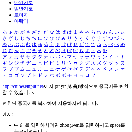
단위기호
일반기호
로마자
아랍어
あ
ぁ
か
が
さ
ざ
た
だ
な
は
ば
ぱ
ま
や
ゃ
ら
わ
ゎ
ん
い
ぃ
き
ぎ
し
じ
ち
ぢ
に
ひ
び
ぴ
み
り
う
ぅ
く
ぐ
す
ず
つ
づ
っ
ぬ
ふ
ぶ
ぷ
む
ゆ
ゅ
る
え
ぇ
け
げ
せ
ぜ
て
で
ね
へ
べ
ぺ
め
れ
お
ぉ
こ
ご
そ
ぞ
と
ど
の
ほ
ぼ
ぽ
も
よ
ょ
ろ
を
ア
ァ
カ
サ
ザ
タ
ダ
ナ
ハ
バ
パ
マ
ヤ
ャ
ラ
ワ
ヮ
ン
イ
ィ
キ
ギ
シ
ジ
チ
ヂ
ニ
ヒ
ビ
ピ
ミ
リ
ウ
ゥ
ク
グ
ス
ズ
ツ
ヅ
ッ
ヌ
フ
ブ
プ
ム
ユ
ュ
ル
エ
ェ
ケ
ゲ
セ
ゼ
テ
デ
ヘ
ベ
ペ
メ
レ
オ
ォ
コ
ゴ
ソ
ゾ
ト
ド
ノ
ホ
ボ
ポ
モ
ヨ
ョ
ロ
ヲ
―
http://chineseinput.net/
에서 pinyin(병음)방식으로 중국어를 변환
할 수 있습니다.
변환된 중국어를 복사하여 사용하시면 됩니다.
예시)
中文 을 입력하시려면
zhongwen
을 입력하시고 space를
누르시면됩니다.