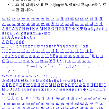
北京 을 입력하시려면
beijing
을 입력하시고 space를 누르
시면 됩니다.
ㅥ
ㅦ
ㅧ
ㅨ
ㅩ
ㅪ
ㅫ
ㅬ
ㅭ
ㅮ
ㅯ
ㅰ
ㅱ
ㅲ
ㅳ
ㅴ
ㅵ
ㅶ
ㅷ
ㅸ
ㅹ
ㅺ
ㅻ
ㅼ
ㅽ
ㅾ
ㅿ
ㆀ
ㆁ
ㆂ
ㆃ
ㆄ
ㆅ
ㆆ
ㆇ
ㆈ
ㆉ
ㆊ
ㆋ
ㆌ
ㆍ
ㆎ
Α
Β
Γ
Δ
Ε
Ζ
Η
Θ
Ι
Κ
Λ
Μ
Ν
Ξ
Ο
Π
Ρ
Σ
Τ
Υ
Φ
Χ
Ψ
Ω
α
β
γ
δ
ε
ζ
η
θ
ι
κ
λ
μ
ν
ξ
ο
π
ρ
σ
τ
υ
φ
χ
ψ
ω
á
à
Á
À
é
è
É
È
ç
Ç
ê
Ä
Ö
Ü
ä
ö
ü
ß
ְ
ֳ
ֲ
ֱ
ָ
ַ
ֵ
ֶ
ִ
ֹ
ּ
ֻ
ׂ
ׁ
ּ
ב
ה
נ
מ
צ
ת
ץ
ש
ד
ג
כ
ע
י
ח
ל
ך
ף
ק
ר
א
ט
ו
ן
ם
פ
‘
’
“
”
〔
〕
〈
〉
「
」
『
』
【
】
＂
（
）
［
］
｛
｝
±
×
÷
≠
≤
≥
∞
∴
♂
♀
∠
⊥
⌒
∂
∇
≡
≒
≪
≫
√
∽
∝
∵
∫
∬
∈
∋
⊆
⊇
⊂
⊃
∪
∩
∧
∨
￢
⇒
⇔
∀
∃
∮
∑
∏
＋
－
＜
＝
＞
、
。
·
‥
…
¨
〃
―
∥
＼
∼
´
～
ˇ
˘
˝
˚
˙
¸
˛
¡
¿
ː
！
＇
，
．
／
：
；
？
＾
＿
｀
｜
½
⅓
⅔
¼
¾
⅛
⅜
⅝
⅞
¹
²
³
⁴
ⁿ
₁
₂
₃
₄
Æ
Ð
Ħ
Ĳ
Ł
Ø
Œ
Þ
Ŧ
Ŋ
æ
đ
ð
ħ
ı
ĳ
ĸ
ŀ
ł
ø
œ
ß
þ
ŧ
ŋ
ŉ
А
Б
В
Г
Д
Е
Ё
Ж
З
И
Й
К
Л
М
Н
О
П
Р
С
Т
У
Ф
Х
Ц
Ч
Ш
Щ
Ъ
Ы
Ь
Э
Ю
Я
а
б
в
г
д
е
ё
ж
з
и
й
к
л
м
н
о
п
р
с
т
у
ф
х
ц
ч
ш
щ
ъ
ы
ь
э
ю
я
′
″
℃
Å
￠
￡
￥
¤
℉
‰
＄
％
Ｆ
￦
㎕
㎖
㎗
ℓ
㎘
㏄
㎣
㎤
㎥
㎦
㎙
㎚
㎛
㎜
㎝
㎞
㎟
㎠
㎡
㎢
㏊
㎍
㎎
㎏
㏏
㎈
㎉
㏈
㎧
㎨
㎰
㎱
㎲
㎳
㎴
㎵
㎶
㎷
㎸
㎹
㎀
㎁
㎂
㎃
㎄
㎺
㎻
㎽
㎾
㎿
㎐
㎑