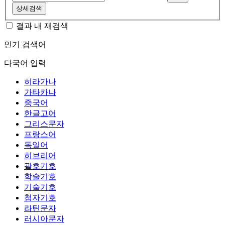
상세검색
결과 내 재검색
인기 검색어
다국어 입력
히라가나
가타카나
중국어
한글고어
그리스문자
프랑스어
독일어
히브리어
괄호기호
학술기호
기술기호
첨자기호
라틴문자
러시아문자