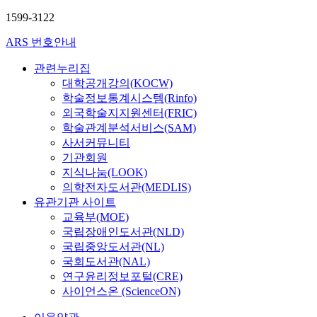
1599-3122
ARS 번호안내
관련누리집
대학공개강의(KOCW)
학술정보통계시스템(Rinfo)
외국학술지지원센터(FRIC)
학술관계분석서비스(SAM)
사서커뮤니티
기관회원
지식나눔(LOOK)
의학전자도서관(MEDLIS)
유관기관 사이트
교육부(MOE)
국립장애인도서관(NLD)
국립중앙도서관(NL)
국회도서관(NAL)
연구윤리정보포털(CRE)
사이언스온 (ScienceON)