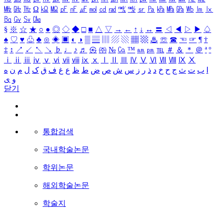
㎒
㎓
㎔
Ω
㏀
㏁
㎊
㎋
㎌
㏖
㏅
㎭
㎮
㎯
㏛
㎩
㎪
㎫
㎬
㏝
㏐
㏓
㏃
㏉
㏜
㏆
§
※
☆
★
○
●
◎
◇
◆
□
■
△
▽
→
←
↑
↓
↔
〓
◁
◀
▷
▶
♤
♠
♡
♥
♧
♣
⊙
◈
▣
◐
◑
▒
▤
▥
▨
▧
▦
▩
♨
☏
☎
☜
☞
¶
†
‡
↕
↗
↙
↖
↘
♭
♩
♪
♬
㉿
㈜
№
㏇
™
㏂
㏘
℡
＃
＆
＊
＠
ª
º
ⅰ
ⅱ
ⅲ
ⅳ
ⅴ
ⅵ
ⅶ
ⅷ
ⅸ
ⅹ
Ⅰ
Ⅱ
Ⅲ
Ⅳ
Ⅴ
Ⅵ
Ⅶ
Ⅷ
Ⅸ
Ⅹ
ا
ب
ت
ث
ج
ح
خ
د
ذ
ر
ز
س
ش
ص
ض
ط
ظ
ع
غ
ف
ق
ک
ل
م
ن
ه
و
ی
닫기
통합검색
국내학술논문
학위논문
해외학술논문
학술지