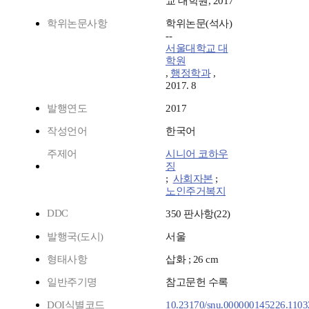
교 대학원, 2017
학위논문사항
학위논문(석사)
--
서울대학교 대
학원
,
행정학과
,
2017. 8
발행연도
2017
작성언어
한국어
주제어
시니어 코하우
징
;
사회자본
;
노인주거복지
DDC
350 판사항(22)
발행국(도시)
서울
형태사항
삽화 ; 26 cm
일반주기명
참고문헌 수록
DOI식별코드
10.23170/snu.000000145226.1103