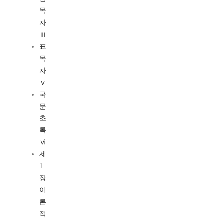
목
차
ⅲ
표
목
차
ⅴ
국
문
초
록
ⅵ
제
1
장
이
론
적