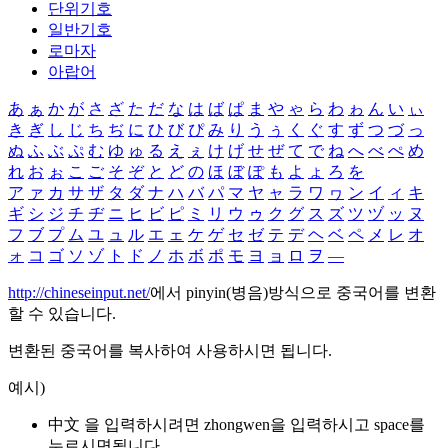
단위기호
일반기호
로마자
아랍어
あ
ぁ
か
が
さ
ざ
た
だ
な
は
ば
ぱ
ま
や
ゃ
ら
わ
ゎ
ん
い
ぃ
き
ぎ
し
じ
ち
ぢ
に
ひ
び
ぴ
み
り
う
ぅ
く
ぐ
す
ず
つ
づ
っ
ぬ
ふ
ぶ
ぷ
む
ゆ
ゅ
る
え
ぇ
け
げ
せ
ぜ
て
で
ね
へ
べ
ぺ
め
れ
お
ぉ
こ
ご
そ
ぞ
と
ど
の
ほ
ぼ
ぽ
も
よ
ょ
ろ
を
ア
ァ
カ
サ
ザ
タ
ダ
ナ
ハ
バ
パ
マ
ヤ
ャ
ラ
ワ
ヮ
ン
イ
ィ
キ
ギ
シ
ジ
チ
ヂ
ニ
ヒ
ビ
ピ
ミ
リ
ウ
ゥ
ク
グ
ス
ズ
ツ
ヅ
ッ
ヌ
フ
ブ
プ
ム
ユ
ュ
ル
エ
ェ
ケ
ゲ
セ
ゼ
テ
デ
ヘ
ベ
ペ
メ
レ
オ
ォ
コ
ゴ
ソ
ゾ
ト
ド
ノ
ホ
ボ
ポ
モ
ヨ
ョ
ロ
ヲ
―
http://chineseinput.net/
에서 pinyin(병음)방식으로 중국어를 변환
할 수 있습니다.
변환된 중국어를 복사하여 사용하시면 됩니다.
예시)
中文 을 입력하시려면
zhongwen
을 입력하시고 space를
누르시면됩니다.