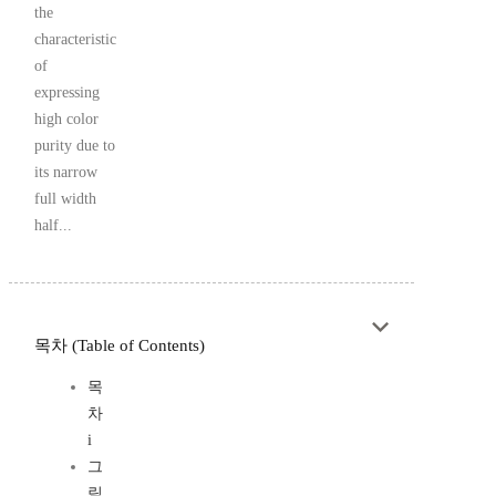
the
characteristic
of
expressing
high color
purity due to
its narrow
full width
half...
목차 (Table of Contents)
목
차
i
그
림