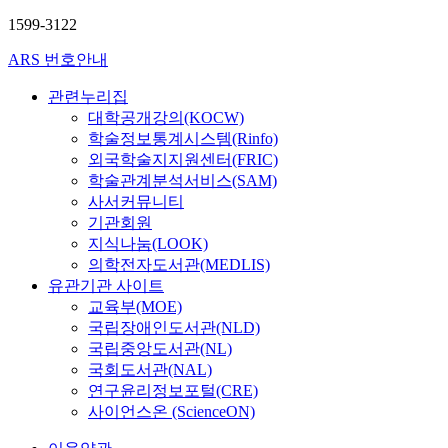
1599-3122
ARS 번호안내
관련누리집
대학공개강의(KOCW)
학술정보통계시스템(Rinfo)
외국학술지지원센터(FRIC)
학술관계분석서비스(SAM)
사서커뮤니티
기관회원
지식나눔(LOOK)
의학전자도서관(MEDLIS)
유관기관 사이트
교육부(MOE)
국립장애인도서관(NLD)
국립중앙도서관(NL)
국회도서관(NAL)
연구윤리정보포털(CRE)
사이언스온 (ScienceON)