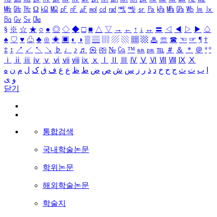
㎒
㎓
㎔
Ω
㏀
㏁
㎊
㎋
㎌
㏖
㏅
㎭
㎮
㎯
㏛
㎩
㎪
㎫
㎬
㏝
㏐
㏓
㏃
㏉
㏜
㏆
§
※
☆
★
○
●
◎
◇
◆
□
■
△
▽
→
←
↑
↓
↔
〓
◁
◀
▷
▶
♤
♠
♡
♥
♧
♣
⊙
◈
▣
◐
◑
▒
▤
▥
▨
▧
▦
▩
♨
☏
☎
☜
☞
¶
†
‡
↕
↗
↙
↖
↘
♭
♩
♪
♬
㉿
㈜
№
㏇
™
㏂
㏘
℡
＃
＆
＊
＠
ª
º
ⅰ
ⅱ
ⅲ
ⅳ
ⅴ
ⅵ
ⅶ
ⅷ
ⅸ
ⅹ
Ⅰ
Ⅱ
Ⅲ
Ⅳ
Ⅴ
Ⅵ
Ⅶ
Ⅷ
Ⅸ
Ⅹ
ا
ب
ت
ث
ج
ح
خ
د
ذ
ر
ز
س
ش
ص
ض
ط
ظ
ع
غ
ف
ق
ک
ل
م
ن
ه
و
ی
닫기
통합검색
국내학술논문
학위논문
해외학술논문
학술지