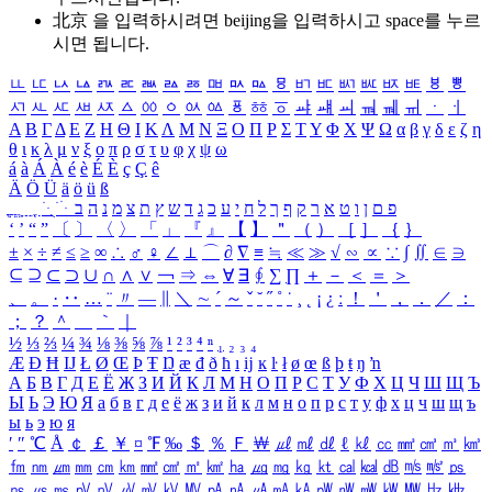
北京 을 입력하시려면
beijing
을 입력하시고 space를 누르
시면 됩니다.
ㅥ
ㅦ
ㅧ
ㅨ
ㅩ
ㅪ
ㅫ
ㅬ
ㅭ
ㅮ
ㅯ
ㅰ
ㅱ
ㅲ
ㅳ
ㅴ
ㅵ
ㅶ
ㅷ
ㅸ
ㅹ
ㅺ
ㅻ
ㅼ
ㅽ
ㅾ
ㅿ
ㆀ
ㆁ
ㆂ
ㆃ
ㆄ
ㆅ
ㆆ
ㆇ
ㆈ
ㆉ
ㆊ
ㆋ
ㆌ
ㆍ
ㆎ
Α
Β
Γ
Δ
Ε
Ζ
Η
Θ
Ι
Κ
Λ
Μ
Ν
Ξ
Ο
Π
Ρ
Σ
Τ
Υ
Φ
Χ
Ψ
Ω
α
β
γ
δ
ε
ζ
η
θ
ι
κ
λ
μ
ν
ξ
ο
π
ρ
σ
τ
υ
φ
χ
ψ
ω
á
à
Á
À
é
è
É
È
ç
Ç
ê
Ä
Ö
Ü
ä
ö
ü
ß
ְ
ֳ
ֲ
ֱ
ָ
ַ
ֵ
ֶ
ִ
ֹ
ּ
ֻ
ׂ
ׁ
ּ
ב
ה
נ
מ
צ
ת
ץ
ש
ד
ג
כ
ע
י
ח
ל
ך
ף
ק
ר
א
ט
ו
ן
ם
פ
‘
’
“
”
〔
〕
〈
〉
「
」
『
』
【
】
＂
（
）
［
］
｛
｝
±
×
÷
≠
≤
≥
∞
∴
♂
♀
∠
⊥
⌒
∂
∇
≡
≒
≪
≫
√
∽
∝
∵
∫
∬
∈
∋
⊆
⊇
⊂
⊃
∪
∩
∧
∨
￢
⇒
⇔
∀
∃
∮
∑
∏
＋
－
＜
＝
＞
、
。
·
‥
…
¨
〃
―
∥
＼
∼
´
～
ˇ
˘
˝
˚
˙
¸
˛
¡
¿
ː
！
＇
，
．
／
：
；
？
＾
＿
｀
｜
½
⅓
⅔
¼
¾
⅛
⅜
⅝
⅞
¹
²
³
⁴
ⁿ
₁
₂
₃
₄
Æ
Ð
Ħ
Ĳ
Ł
Ø
Œ
Þ
Ŧ
Ŋ
æ
đ
ð
ħ
ı
ĳ
ĸ
ŀ
ł
ø
œ
ß
þ
ŧ
ŋ
ŉ
А
Б
В
Г
Д
Е
Ё
Ж
З
И
Й
К
Л
М
Н
О
П
Р
С
Т
У
Ф
Х
Ц
Ч
Ш
Щ
Ъ
Ы
Ь
Э
Ю
Я
а
б
в
г
д
е
ё
ж
з
и
й
к
л
м
н
о
п
р
с
т
у
ф
х
ц
ч
ш
щ
ъ
ы
ь
э
ю
я
′
″
℃
Å
￠
￡
￥
¤
℉
‰
＄
％
Ｆ
￦
㎕
㎖
㎗
ℓ
㎘
㏄
㎣
㎤
㎥
㎦
㎙
㎚
㎛
㎜
㎝
㎞
㎟
㎠
㎡
㎢
㏊
㎍
㎎
㎏
㏏
㎈
㎉
㏈
㎧
㎨
㎰
㎱
㎲
㎳
㎴
㎵
㎶
㎷
㎸
㎹
㎀
㎁
㎂
㎃
㎄
㎺
㎻
㎽
㎾
㎿
㎐
㎑