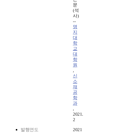
문
(석
사)
--
명
지
대
학
교
대
학
원
,
신
소
재
공
학
과
,
2021.
2
발행연도
2021