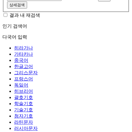
상세검색
결과 내 재검색
인기 검색어
다국어 입력
히라가나
가타카나
중국어
한글고어
그리스문자
프랑스어
독일어
히브리어
괄호기호
학술기호
기술기호
첨자기호
라틴문자
러시아문자