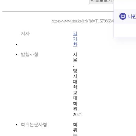
한글로보기
나만
https://www.riss.kr/link?id=T15798684
저자
김
기
환
발행사항
서
울
:
명
지
대
학
교
대
학
원,
2021
학위논문사항
학
위
논