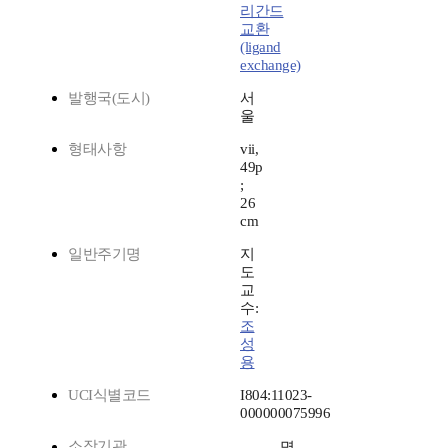
리간드
교환
(ligand
exchange)
발행국(도시)
서
울
형태사항
vii,
49p
;
26
cm
일반주기명
지
도
교
수:
조
성
용
UCI식별코드
I804:11023-
000000075996
소장기관
명