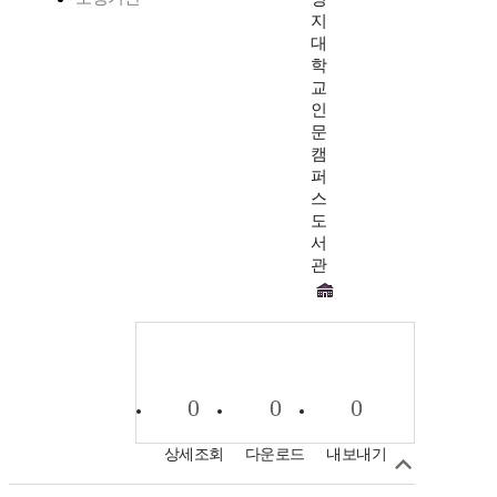
지
대
학
교
인
문
캠
퍼
스
도
서
관
0
0
0
상세조회
다운로드
내보내기