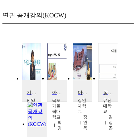
연관 공개강의(KOCW)
기독교유아아동이해
아동간호학
아동권리와 이해
장애아동의 이해
안양
목포
장안
유원
대학
가톨
대학
대학
교
릭대
교
교
유
학교
정
김
지
박
연
장
은
경
옥
곤