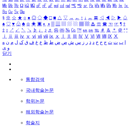
㎒
㎓
㎔
Ω
㏀
㏁
㎊
㎋
㎌
㏖
㏅
㎭
㎮
㎯
㏛
㎩
㎪
㎫
㎬
㏝
㏐
㏓
㏃
㏉
㏜
㏆
§
※
☆
★
○
●
◎
◇
◆
□
■
△
▽
→
←
↑
↓
↔
〓
◁
◀
▷
▶
♤
♠
♡
♥
♧
♣
⊙
◈
▣
◐
◑
▒
▤
▥
▨
▧
▦
▩
♨
☏
☎
☜
☞
¶
†
‡
↕
↗
↙
↖
↘
♭
♩
♪
♬
㉿
㈜
№
㏇
™
㏂
㏘
℡
＃
＆
＊
＠
ª
º
ⅰ
ⅱ
ⅲ
ⅳ
ⅴ
ⅵ
ⅶ
ⅷ
ⅸ
ⅹ
Ⅰ
Ⅱ
Ⅲ
Ⅳ
Ⅴ
Ⅵ
Ⅶ
Ⅷ
Ⅸ
Ⅹ
ا
ب
ت
ث
ج
ح
خ
د
ذ
ر
ز
س
ش
ص
ض
ط
ظ
ع
غ
ف
ق
ک
ل
م
ن
ه
و
ی
닫기
통합검색
국내학술논문
학위논문
해외학술논문
학술지