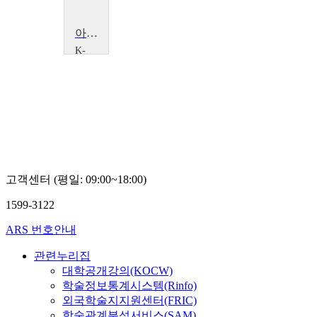
아동의 신비한 언어습득력: 이중언어 아동
K-
MOOC
이
화
여
자
대
학
교
임
동
고객센터 (평일: 09:00~18:00)
선
1599-3122
ARS 번호안내
관련누리집
대학공개강의(KOCW)
학술정보통계시스템(Rinfo)
외국학술지지원센터(FRIC)
학술관계분석서비스(SAM)