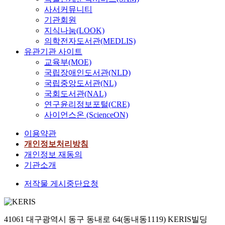
사서커뮤니티
기관회원
지식나눔(LOOK)
의학전자도서관(MEDLIS)
유관기관 사이트
교육부(MOE)
국립장애인도서관(NLD)
국립중앙도서관(NL)
국회도서관(NAL)
연구윤리정보포털(CRE)
사이언스온 (ScienceON)
이용약관
개인정보처리방침
개인정보 재동의
기관소개
저작물 게시중단요청
41061 대구광역시 동구 동내로 64(동내동1119) KERIS빌딩