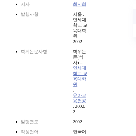
저자
최지희
발행사항
서울 :
연세대
학교 교
육대학
원,
2002
학위논문사항
학위논
문(석
사) --
연세대
학교 교
육대학
원
,
유아교
육전공
, 2002.
2
발행연도
2002
작성언어
한국어