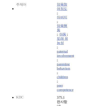
주제어
양육참
여정도
;
아버지
;
양육행
동
;
아동
;
또래 유
능성
;
paternal
involvement
;
parenting
behaviors
;
children
;
peer
competence
KDC
375.1
판사항