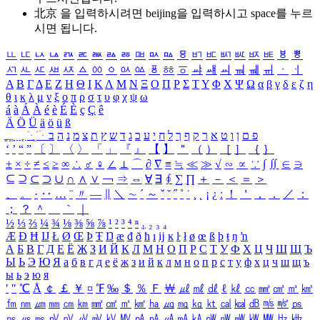
北京 을 입력하시려면
beijing
을 입력하시고 space를 누르
시면 됩니다.
ㅥ
ㅦ
ㅧ
ㅨ
ㅩ
ㅪ
ㅫ
ㅬ
ㅭ
ㅮ
ㅯ
ㅰ
ㅱ
ㅲ
ㅳ
ㅴ
ㅵ
ㅶ
ㅷ
ㅸ
ㅹ
ㅺ
ㅻ
ㅼ
ㅽ
ㅾ
ㅿ
ㆀ
ㆁ
ㆂ
ㆃ
ㆄ
ㆅ
ㆆ
ㆇ
ㆈ
ㆉ
ㆊ
ㆋ
ㆌ
ㆍ
ㆎ
Α
Β
Γ
Δ
Ε
Ζ
Η
Θ
Ι
Κ
Λ
Μ
Ν
Ξ
Ο
Π
Ρ
Σ
Τ
Υ
Φ
Χ
Ψ
Ω
α
β
γ
δ
ε
ζ
η
θ
ι
κ
λ
μ
ν
ξ
ο
π
ρ
σ
τ
υ
φ
χ
ψ
ω
á
à
Á
À
é
è
É
È
ç
Ç
ê
Ä
Ö
Ü
ä
ö
ü
ß
ְ
ֳ
ֲ
ֱ
ָ
ַ
ֵ
ֶ
ִ
ֹ
ּ
ֻ
ׂ
ׁ
ּ
ב
ה
נ
מ
צ
ת
ץ
ש
ד
ג
כ
ע
י
ח
ל
ך
ף
ק
ר
א
ט
ו
ן
ם
פ
‘
’
“
”
〔
〕
〈
〉
「
」
『
』
【
】
＂
（
）
［
］
｛
｝
±
×
÷
≠
≤
≥
∞
∴
♂
♀
∠
⊥
⌒
∂
∇
≡
≒
≪
≫
√
∽
∝
∵
∫
∬
∈
∋
⊆
⊇
⊂
⊃
∪
∩
∧
∨
￢
⇒
⇔
∀
∃
∮
∑
∏
＋
－
＜
＝
＞
、
。
·
‥
…
¨
〃
―
∥
＼
∼
´
～
ˇ
˘
˝
˚
˙
¸
˛
¡
¿
ː
！
＇
，
．
／
：
；
？
＾
＿
｀
｜
½
⅓
⅔
¼
¾
⅛
⅜
⅝
⅞
¹
²
³
⁴
ⁿ
₁
₂
₃
₄
Æ
Ð
Ħ
Ĳ
Ł
Ø
Œ
Þ
Ŧ
Ŋ
æ
đ
ð
ħ
ı
ĳ
ĸ
ŀ
ł
ø
œ
ß
þ
ŧ
ŋ
ŉ
А
Б
В
Г
Д
Е
Ё
Ж
З
И
Й
К
Л
М
Н
О
П
Р
С
Т
У
Ф
Х
Ц
Ч
Ш
Щ
Ъ
Ы
Ь
Э
Ю
Я
а
б
в
г
д
е
ё
ж
з
и
й
к
л
м
н
о
п
р
с
т
у
ф
х
ц
ч
ш
щ
ъ
ы
ь
э
ю
я
′
″
℃
Å
￠
￡
￥
¤
℉
‰
＄
％
Ｆ
￦
㎕
㎖
㎗
ℓ
㎘
㏄
㎣
㎤
㎥
㎦
㎙
㎚
㎛
㎜
㎝
㎞
㎟
㎠
㎡
㎢
㏊
㎍
㎎
㎏
㏏
㎈
㎉
㏈
㎧
㎨
㎰
㎱
㎲
㎳
㎴
㎵
㎶
㎷
㎸
㎹
㎀
㎁
㎂
㎃
㎄
㎺
㎻
㎽
㎾
㎿
㎐
㎑