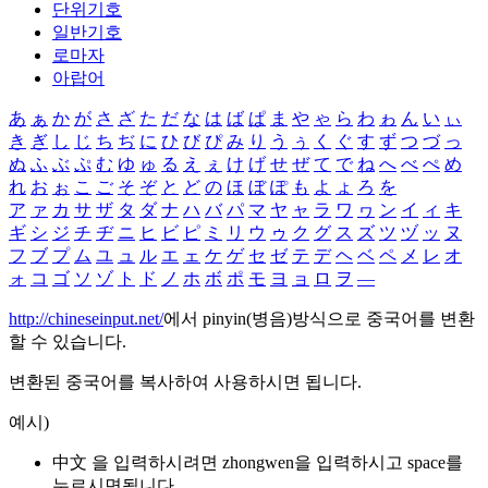
단위기호
일반기호
로마자
아랍어
あ
ぁ
か
が
さ
ざ
た
だ
な
は
ば
ぱ
ま
や
ゃ
ら
わ
ゎ
ん
い
ぃ
き
ぎ
し
じ
ち
ぢ
に
ひ
び
ぴ
み
り
う
ぅ
く
ぐ
す
ず
つ
づ
っ
ぬ
ふ
ぶ
ぷ
む
ゆ
ゅ
る
え
ぇ
け
げ
せ
ぜ
て
で
ね
へ
べ
ぺ
め
れ
お
ぉ
こ
ご
そ
ぞ
と
ど
の
ほ
ぼ
ぽ
も
よ
ょ
ろ
を
ア
ァ
カ
サ
ザ
タ
ダ
ナ
ハ
バ
パ
マ
ヤ
ャ
ラ
ワ
ヮ
ン
イ
ィ
キ
ギ
シ
ジ
チ
ヂ
ニ
ヒ
ビ
ピ
ミ
リ
ウ
ゥ
ク
グ
ス
ズ
ツ
ヅ
ッ
ヌ
フ
ブ
プ
ム
ユ
ュ
ル
エ
ェ
ケ
ゲ
セ
ゼ
テ
デ
ヘ
ベ
ペ
メ
レ
オ
ォ
コ
ゴ
ソ
ゾ
ト
ド
ノ
ホ
ボ
ポ
モ
ヨ
ョ
ロ
ヲ
―
http://chineseinput.net/
에서 pinyin(병음)방식으로 중국어를 변환
할 수 있습니다.
변환된 중국어를 복사하여 사용하시면 됩니다.
예시)
中文 을 입력하시려면
zhongwen
을 입력하시고 space를
누르시면됩니다.