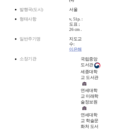
(4)
발행국(도시)
서울
형태사항
v, 51p. :
도표 ;
26 cm .
일반주기명
지도교
수:
이은해
소장기관
국립중앙
도서관
세종대학
교 도서관
연세대학
교 미래학
술정보원
연세대학
교 학술문
화처 도서