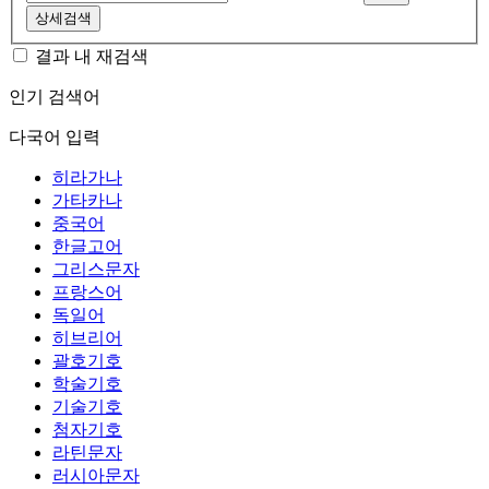
상세검색
결과 내 재검색
인기 검색어
다국어 입력
히라가나
가타카나
중국어
한글고어
그리스문자
프랑스어
독일어
히브리어
괄호기호
학술기호
기술기호
첨자기호
라틴문자
러시아문자