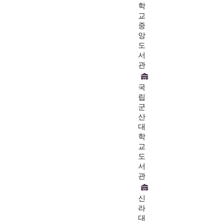
학
교
중
앙
도
서
관
국
립
군
산
대
학
교
도
서
관
신
라
대