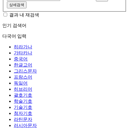
상세검색
결과 내 재검색
인기 검색어
다국어 입력
히라가나
가타카나
중국어
한글고어
그리스문자
프랑스어
독일어
히브리어
괄호기호
학술기호
기술기호
첨자기호
라틴문자
러시아문자