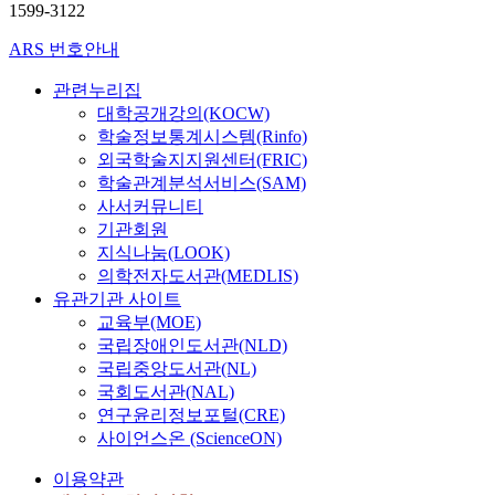
1599-3122
ARS 번호안내
관련누리집
대학공개강의(KOCW)
학술정보통계시스템(Rinfo)
외국학술지지원센터(FRIC)
학술관계분석서비스(SAM)
사서커뮤니티
기관회원
지식나눔(LOOK)
의학전자도서관(MEDLIS)
유관기관 사이트
교육부(MOE)
국립장애인도서관(NLD)
국립중앙도서관(NL)
국회도서관(NAL)
연구윤리정보포털(CRE)
사이언스온 (ScienceON)
이용약관