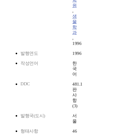
학
원
,
생
물
학
과
,
1996
발행연도
1996
작성언어
한
국
어
DDC
481.1
판
사
항
(3)
발행국(도시)
서
울
형태사항
46