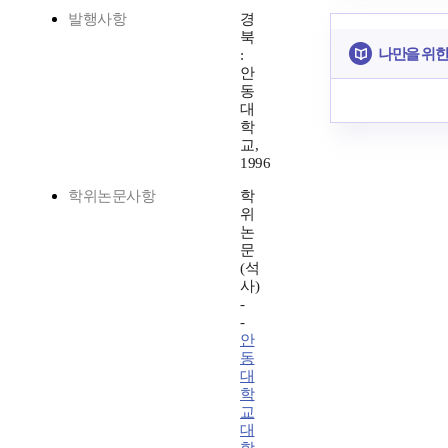
발행사항
경
북
나만을 위한
:
안
동
대
학
교,
1996
학위논문사항
학
위
논
문
(석
사)
-
-
안
동
대
학
교
대