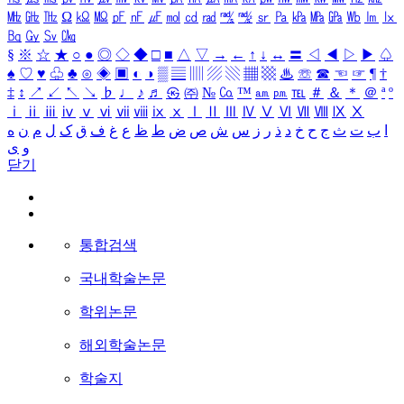
㎒
㎓
㎔
Ω
㏀
㏁
㎊
㎋
㎌
㏖
㏅
㎭
㎮
㎯
㏛
㎩
㎪
㎫
㎬
㏝
㏐
㏓
㏃
㏉
㏜
㏆
§
※
☆
★
○
●
◎
◇
◆
□
■
△
▽
→
←
↑
↓
↔
〓
◁
◀
▷
▶
♤
♠
♡
♥
♧
♣
⊙
◈
▣
◐
◑
▒
▤
▥
▨
▧
▦
▩
♨
☏
☎
☜
☞
¶
†
‡
↕
↗
↙
↖
↘
♭
♩
♪
♬
㉿
㈜
№
㏇
™
㏂
㏘
℡
＃
＆
＊
＠
ª
º
ⅰ
ⅱ
ⅲ
ⅳ
ⅴ
ⅵ
ⅶ
ⅷ
ⅸ
ⅹ
Ⅰ
Ⅱ
Ⅲ
Ⅳ
Ⅴ
Ⅵ
Ⅶ
Ⅷ
Ⅸ
Ⅹ
ا
ب
ت
ث
ج
ح
خ
د
ذ
ر
ز
س
ش
ص
ض
ط
ظ
ع
غ
ف
ق
ک
ل
م
ن
ه
و
ی
닫기
통합검색
국내학술논문
학위논문
해외학술논문
학술지