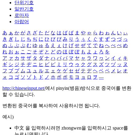
단위기호
일반기호
로마자
아랍어
あ
ぁ
か
が
さ
ざ
た
だ
な
は
ば
ぱ
ま
や
ゃ
ら
わ
ゎ
ん
い
ぃ
き
ぎ
し
じ
ち
ぢ
に
ひ
び
ぴ
み
り
う
ぅ
く
ぐ
す
ず
つ
づ
っ
ぬ
ふ
ぶ
ぷ
む
ゆ
ゅ
る
え
ぇ
け
げ
せ
ぜ
て
で
ね
へ
べ
ぺ
め
れ
お
ぉ
こ
ご
そ
ぞ
と
ど
の
ほ
ぼ
ぽ
も
よ
ょ
ろ
を
ア
ァ
カ
サ
ザ
タ
ダ
ナ
ハ
バ
パ
マ
ヤ
ャ
ラ
ワ
ヮ
ン
イ
ィ
キ
ギ
シ
ジ
チ
ヂ
ニ
ヒ
ビ
ピ
ミ
リ
ウ
ゥ
ク
グ
ス
ズ
ツ
ヅ
ッ
ヌ
フ
ブ
プ
ム
ユ
ュ
ル
エ
ェ
ケ
ゲ
セ
ゼ
テ
デ
ヘ
ベ
ペ
メ
レ
オ
ォ
コ
ゴ
ソ
ゾ
ト
ド
ノ
ホ
ボ
ポ
モ
ヨ
ョ
ロ
ヲ
―
http://chineseinput.net/
에서 pinyin(병음)방식으로 중국어를 변환
할 수 있습니다.
변환된 중국어를 복사하여 사용하시면 됩니다.
예시)
中文 을 입력하시려면
zhongwen
을 입력하시고 space를
누르시면됩니다.