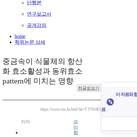
단행본
연구보고서
공개강의
home
학위논문 상세
중금속이 식물체의 항산
화 효소활성과 동위효소
pattern에 미치는 영향
한글로보기
이 자료와 함
료
https://www.riss.kr/link?id=T3791865
저자
성
미
향