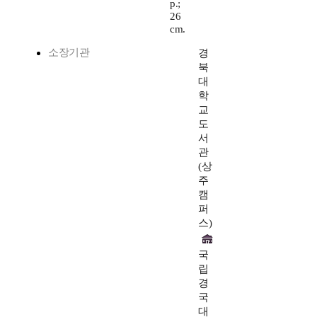
p.;
26
cm.
소장기관
경
북
대
학
교
도
서
관
(상
주
캠
퍼
스)
국
립
경
국
대