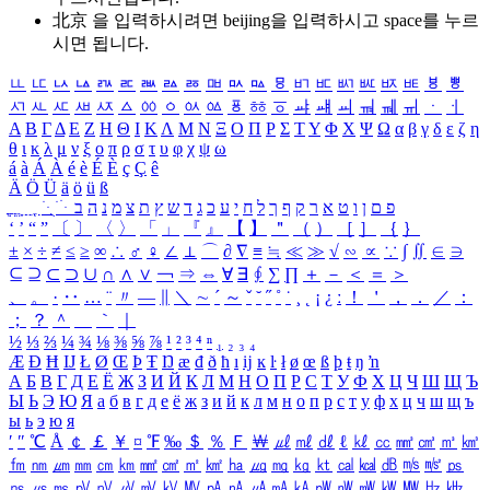
北京 을 입력하시려면
beijing
을 입력하시고 space를 누르
시면 됩니다.
ㅥ
ㅦ
ㅧ
ㅨ
ㅩ
ㅪ
ㅫ
ㅬ
ㅭ
ㅮ
ㅯ
ㅰ
ㅱ
ㅲ
ㅳ
ㅴ
ㅵ
ㅶ
ㅷ
ㅸ
ㅹ
ㅺ
ㅻ
ㅼ
ㅽ
ㅾ
ㅿ
ㆀ
ㆁ
ㆂ
ㆃ
ㆄ
ㆅ
ㆆ
ㆇ
ㆈ
ㆉ
ㆊ
ㆋ
ㆌ
ㆍ
ㆎ
Α
Β
Γ
Δ
Ε
Ζ
Η
Θ
Ι
Κ
Λ
Μ
Ν
Ξ
Ο
Π
Ρ
Σ
Τ
Υ
Φ
Χ
Ψ
Ω
α
β
γ
δ
ε
ζ
η
θ
ι
κ
λ
μ
ν
ξ
ο
π
ρ
σ
τ
υ
φ
χ
ψ
ω
á
à
Á
À
é
è
É
È
ç
Ç
ê
Ä
Ö
Ü
ä
ö
ü
ß
ְ
ֳ
ֲ
ֱ
ָ
ַ
ֵ
ֶ
ִ
ֹ
ּ
ֻ
ׂ
ׁ
ּ
ב
ה
נ
מ
צ
ת
ץ
ש
ד
ג
כ
ע
י
ח
ל
ך
ף
ק
ר
א
ט
ו
ן
ם
פ
‘
’
“
”
〔
〕
〈
〉
「
」
『
』
【
】
＂
（
）
［
］
｛
｝
±
×
÷
≠
≤
≥
∞
∴
♂
♀
∠
⊥
⌒
∂
∇
≡
≒
≪
≫
√
∽
∝
∵
∫
∬
∈
∋
⊆
⊇
⊂
⊃
∪
∩
∧
∨
￢
⇒
⇔
∀
∃
∮
∑
∏
＋
－
＜
＝
＞
、
。
·
‥
…
¨
〃
―
∥
＼
∼
´
～
ˇ
˘
˝
˚
˙
¸
˛
¡
¿
ː
！
＇
，
．
／
：
；
？
＾
＿
｀
｜
½
⅓
⅔
¼
¾
⅛
⅜
⅝
⅞
¹
²
³
⁴
ⁿ
₁
₂
₃
₄
Æ
Ð
Ħ
Ĳ
Ł
Ø
Œ
Þ
Ŧ
Ŋ
æ
đ
ð
ħ
ı
ĳ
ĸ
ŀ
ł
ø
œ
ß
þ
ŧ
ŋ
ŉ
А
Б
В
Г
Д
Е
Ё
Ж
З
И
Й
К
Л
М
Н
О
П
Р
С
Т
У
Ф
Х
Ц
Ч
Ш
Щ
Ъ
Ы
Ь
Э
Ю
Я
а
б
в
г
д
е
ё
ж
з
и
й
к
л
м
н
о
п
р
с
т
у
ф
х
ц
ч
ш
щ
ъ
ы
ь
э
ю
я
′
″
℃
Å
￠
￡
￥
¤
℉
‰
＄
％
Ｆ
￦
㎕
㎖
㎗
ℓ
㎘
㏄
㎣
㎤
㎥
㎦
㎙
㎚
㎛
㎜
㎝
㎞
㎟
㎠
㎡
㎢
㏊
㎍
㎎
㎏
㏏
㎈
㎉
㏈
㎧
㎨
㎰
㎱
㎲
㎳
㎴
㎵
㎶
㎷
㎸
㎹
㎀
㎁
㎂
㎃
㎄
㎺
㎻
㎽
㎾
㎿
㎐
㎑