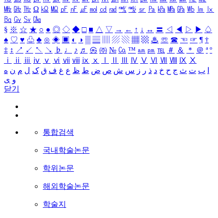
㎒
㎓
㎔
Ω
㏀
㏁
㎊
㎋
㎌
㏖
㏅
㎭
㎮
㎯
㏛
㎩
㎪
㎫
㎬
㏝
㏐
㏓
㏃
㏉
㏜
㏆
§
※
☆
★
○
●
◎
◇
◆
□
■
△
▽
→
←
↑
↓
↔
〓
◁
◀
▷
▶
♤
♠
♡
♥
♧
♣
⊙
◈
▣
◐
◑
▒
▤
▥
▨
▧
▦
▩
♨
☏
☎
☜
☞
¶
†
‡
↕
↗
↙
↖
↘
♭
♩
♪
♬
㉿
㈜
№
㏇
™
㏂
㏘
℡
＃
＆
＊
＠
ª
º
ⅰ
ⅱ
ⅲ
ⅳ
ⅴ
ⅵ
ⅶ
ⅷ
ⅸ
ⅹ
Ⅰ
Ⅱ
Ⅲ
Ⅳ
Ⅴ
Ⅵ
Ⅶ
Ⅷ
Ⅸ
Ⅹ
ا
ب
ت
ث
ج
ح
خ
د
ذ
ر
ز
س
ش
ص
ض
ط
ظ
ع
غ
ف
ق
ک
ل
م
ن
ه
و
ی
닫기
통합검색
국내학술논문
학위논문
해외학술논문
학술지