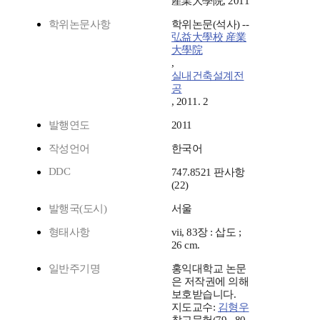
産業大學院, 2011
학위논문사항
학위논문(석사) --
弘益大學校 産業
大學院
,
실내건축설계전
공
, 2011. 2
발행연도
2011
작성언어
한국어
DDC
747.8521 판사항
(22)
발행국(도시)
서울
형태사항
vii, 83장 : 삽도 ;
26 cm.
일반주기명
홍익대학교 논문
은 저작권에 의해
보호받습니다.
지도교수:
김형우