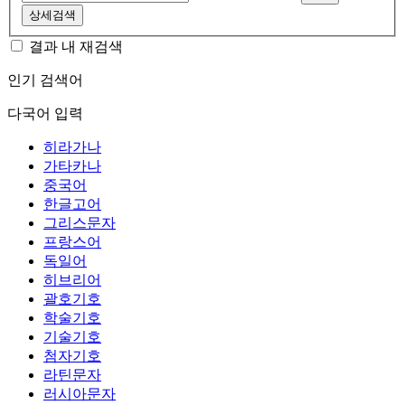
상세검색
결과 내 재검색
인기 검색어
다국어 입력
히라가나
가타카나
중국어
한글고어
그리스문자
프랑스어
독일어
히브리어
괄호기호
학술기호
기술기호
첨자기호
라틴문자
러시아문자