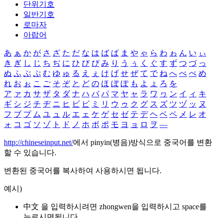
단위기호
일반기호
로마자
아랍어
あ
ぁ
か
が
さ
ざ
た
だ
な
は
ば
ぱ
ま
や
ゃ
ら
わ
ゎ
ん
い
ぃ
き
ぎ
し
じ
ち
ぢ
に
ひ
び
ぴ
み
り
う
ぅ
く
ぐ
す
ず
つ
づ
っ
ぬ
ふ
ぶ
ぷ
む
ゆ
ゅ
る
え
ぇ
け
げ
せ
ぜ
て
で
ね
へ
べ
ぺ
め
れ
お
ぉ
こ
ご
そ
ぞ
と
ど
の
ほ
ぼ
ぽ
も
よ
ょ
ろ
を
ア
ァ
カ
サ
ザ
タ
ダ
ナ
ハ
バ
パ
マ
ヤ
ャ
ラ
ワ
ヮ
ン
イ
ィ
キ
ギ
シ
ジ
チ
ヂ
ニ
ヒ
ビ
ピ
ミ
リ
ウ
ゥ
ク
グ
ス
ズ
ツ
ヅ
ッ
ヌ
フ
ブ
プ
ム
ユ
ュ
ル
エ
ェ
ケ
ゲ
セ
ゼ
テ
デ
ヘ
ベ
ペ
メ
レ
オ
ォ
コ
ゴ
ソ
ゾ
ト
ド
ノ
ホ
ボ
ポ
モ
ヨ
ョ
ロ
ヲ
―
http://chineseinput.net/
에서 pinyin(병음)방식으로 중국어를 변환
할 수 있습니다.
변환된 중국어를 복사하여 사용하시면 됩니다.
예시)
中文 을 입력하시려면
zhongwen
을 입력하시고 space를
누르시면됩니다.