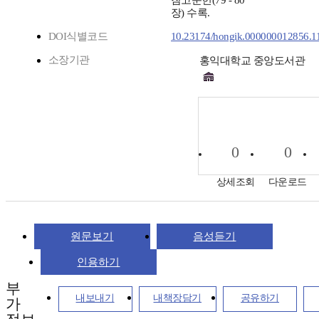
참고문헌(79 - 80
장) 수록.
DOI식별코드
10.23174/hongik.000000012856.1
소장기관
홍익대학교 중앙도서관
0
0
상세조회
다운로드
원문보기
음성듣기
인용하기
부
내보내기
내책장담기
공유하기
가