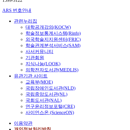
1599-3122
ARS 번호안내
관련누리집
대학공개강의(KOCW)
학술정보통계시스템(Rinfo)
외국학술지지원센터(FRIC)
학술관계분석서비스(SAM)
사서커뮤니티
기관회원
지식나눔(LOOK)
의학전자도서관(MEDLIS)
유관기관 사이트
교육부(MOE)
국립장애인도서관(NLD)
국립중앙도서관(NL)
국회도서관(NAL)
연구윤리정보포털(CRE)
사이언스온 (ScienceON)
이용약관
개인정보처리방침