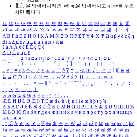
北京 을 입력하시려면
beijing
을 입력하시고 space를 누르
시면 됩니다.
ㅥ
ㅦ
ㅧ
ㅨ
ㅩ
ㅪ
ㅫ
ㅬ
ㅭ
ㅮ
ㅯ
ㅰ
ㅱ
ㅲ
ㅳ
ㅴ
ㅵ
ㅶ
ㅷ
ㅸ
ㅹ
ㅺ
ㅻ
ㅼ
ㅽ
ㅾ
ㅿ
ㆀ
ㆁ
ㆂ
ㆃ
ㆄ
ㆅ
ㆆ
ㆇ
ㆈ
ㆉ
ㆊ
ㆋ
ㆌ
ㆍ
ㆎ
Α
Β
Γ
Δ
Ε
Ζ
Η
Θ
Ι
Κ
Λ
Μ
Ν
Ξ
Ο
Π
Ρ
Σ
Τ
Υ
Φ
Χ
Ψ
Ω
α
β
γ
δ
ε
ζ
η
θ
ι
κ
λ
μ
ν
ξ
ο
π
ρ
σ
τ
υ
φ
χ
ψ
ω
á
à
Á
À
é
è
É
È
ç
Ç
ê
Ä
Ö
Ü
ä
ö
ü
ß
ְ
ֳ
ֲ
ֱ
ָ
ַ
ֵ
ֶ
ִ
ֹ
ּ
ֻ
ׂ
ׁ
ּ
ב
ה
נ
מ
צ
ת
ץ
ש
ד
ג
כ
ע
י
ח
ל
ך
ף
ק
ר
א
ט
ו
ן
ם
פ
‘
’
“
”
〔
〕
〈
〉
「
」
『
』
【
】
＂
（
）
［
］
｛
｝
±
×
÷
≠
≤
≥
∞
∴
♂
♀
∠
⊥
⌒
∂
∇
≡
≒
≪
≫
√
∽
∝
∵
∫
∬
∈
∋
⊆
⊇
⊂
⊃
∪
∩
∧
∨
￢
⇒
⇔
∀
∃
∮
∑
∏
＋
－
＜
＝
＞
、
。
·
‥
…
¨
〃
―
∥
＼
∼
´
～
ˇ
˘
˝
˚
˙
¸
˛
¡
¿
ː
！
＇
，
．
／
：
；
？
＾
＿
｀
｜
½
⅓
⅔
¼
¾
⅛
⅜
⅝
⅞
¹
²
³
⁴
ⁿ
₁
₂
₃
₄
Æ
Ð
Ħ
Ĳ
Ł
Ø
Œ
Þ
Ŧ
Ŋ
æ
đ
ð
ħ
ı
ĳ
ĸ
ŀ
ł
ø
œ
ß
þ
ŧ
ŋ
ŉ
А
Б
В
Г
Д
Е
Ё
Ж
З
И
Й
К
Л
М
Н
О
П
Р
С
Т
У
Ф
Х
Ц
Ч
Ш
Щ
Ъ
Ы
Ь
Э
Ю
Я
а
б
в
г
д
е
ё
ж
з
и
й
к
л
м
н
о
п
р
с
т
у
ф
х
ц
ч
ш
щ
ъ
ы
ь
э
ю
я
′
″
℃
Å
￠
￡
￥
¤
℉
‰
＄
％
Ｆ
￦
㎕
㎖
㎗
ℓ
㎘
㏄
㎣
㎤
㎥
㎦
㎙
㎚
㎛
㎜
㎝
㎞
㎟
㎠
㎡
㎢
㏊
㎍
㎎
㎏
㏏
㎈
㎉
㏈
㎧
㎨
㎰
㎱
㎲
㎳
㎴
㎵
㎶
㎷
㎸
㎹
㎀
㎁
㎂
㎃
㎄
㎺
㎻
㎽
㎾
㎿
㎐
㎑