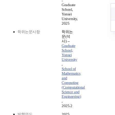
:
Graduate
School,
Yonsei
University,
2025
학위논문사항
학위논
문(석
사) --
Graduate
School,
Yonsei
University
,
School of
Mathematics
and
Computing
(Computational
Science and
Engineering)
,
2025.2
발행연도
2025