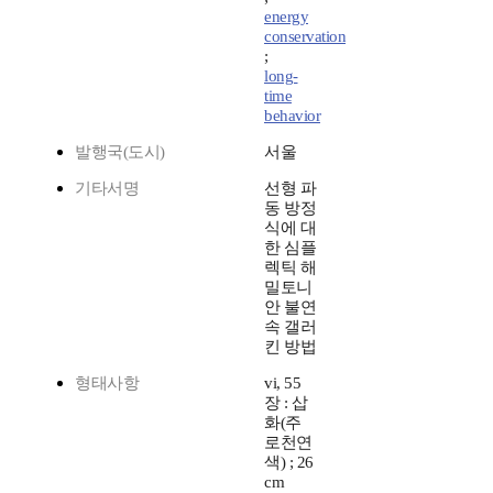
energy
conservation
;
long-
time
behavior
발행국(도시)
서울
기타서명
선형 파
동 방정
식에 대
한 심플
렉틱 해
밀토니
안 불연
속 갤러
킨 방법
형태사항
vi, 55
장 : 삽
화(주
로천연
색) ; 26
cm