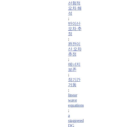
선험적
오차 해
석
;
반이산
오차 추
정
;
완전이
산 오차
추정
;
에너지
보존
;
장기간
거동
;
linear
wave
equations
;
a
staggered
DG