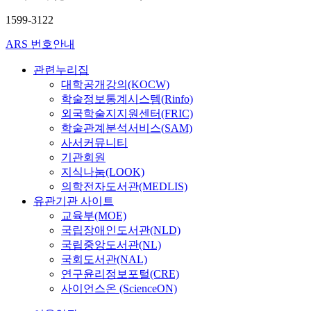
1599-3122
ARS 번호안내
관련누리집
대학공개강의(KOCW)
학술정보통계시스템(Rinfo)
외국학술지지원센터(FRIC)
학술관계분석서비스(SAM)
사서커뮤니티
기관회원
지식나눔(LOOK)
의학전자도서관(MEDLIS)
유관기관 사이트
교육부(MOE)
국립장애인도서관(NLD)
국립중앙도서관(NL)
국회도서관(NAL)
연구윤리정보포털(CRE)
사이언스온 (ScienceON)