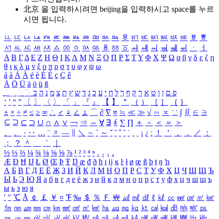
北京 을 입력하시려면
beijing
을 입력하시고 space를 누르
시면 됩니다.
ㅥ
ㅦ
ㅧ
ㅨ
ㅩ
ㅪ
ㅫ
ㅬ
ㅭ
ㅮ
ㅯ
ㅰ
ㅱ
ㅲ
ㅳ
ㅴ
ㅵ
ㅶ
ㅷ
ㅸ
ㅹ
ㅺ
ㅻ
ㅼ
ㅽ
ㅾ
ㅿ
ㆀ
ㆁ
ㆂ
ㆃ
ㆄ
ㆅ
ㆆ
ㆇ
ㆈ
ㆉ
ㆊ
ㆋ
ㆌ
ㆍ
ㆎ
Α
Β
Γ
Δ
Ε
Ζ
Η
Θ
Ι
Κ
Λ
Μ
Ν
Ξ
Ο
Π
Ρ
Σ
Τ
Υ
Φ
Χ
Ψ
Ω
α
β
γ
δ
ε
ζ
η
θ
ι
κ
λ
μ
ν
ξ
ο
π
ρ
σ
τ
υ
φ
χ
ψ
ω
á
à
Á
À
é
è
É
È
ç
Ç
ê
Ä
Ö
Ü
ä
ö
ü
ß
ְ
ֳ
ֲ
ֱ
ָ
ַ
ֵ
ֶ
ִ
ֹ
ּ
ֻ
ׂ
ׁ
ּ
ב
ה
נ
מ
צ
ת
ץ
ש
ד
ג
כ
ע
י
ח
ל
ך
ף
ק
ר
א
ט
ו
ן
ם
פ
‘
’
“
”
〔
〕
〈
〉
「
」
『
』
【
】
＂
（
）
［
］
｛
｝
±
×
÷
≠
≤
≥
∞
∴
♂
♀
∠
⊥
⌒
∂
∇
≡
≒
≪
≫
√
∽
∝
∵
∫
∬
∈
∋
⊆
⊇
⊂
⊃
∪
∩
∧
∨
￢
⇒
⇔
∀
∃
∮
∑
∏
＋
－
＜
＝
＞
、
。
·
‥
…
¨
〃
―
∥
＼
∼
´
～
ˇ
˘
˝
˚
˙
¸
˛
¡
¿
ː
！
＇
，
．
／
：
；
？
＾
＿
｀
｜
½
⅓
⅔
¼
¾
⅛
⅜
⅝
⅞
¹
²
³
⁴
ⁿ
₁
₂
₃
₄
Æ
Ð
Ħ
Ĳ
Ł
Ø
Œ
Þ
Ŧ
Ŋ
æ
đ
ð
ħ
ı
ĳ
ĸ
ŀ
ł
ø
œ
ß
þ
ŧ
ŋ
ŉ
А
Б
В
Г
Д
Е
Ё
Ж
З
И
Й
К
Л
М
Н
О
П
Р
С
Т
У
Ф
Х
Ц
Ч
Ш
Щ
Ъ
Ы
Ь
Э
Ю
Я
а
б
в
г
д
е
ё
ж
з
и
й
к
л
м
н
о
п
р
с
т
у
ф
х
ц
ч
ш
щ
ъ
ы
ь
э
ю
я
′
″
℃
Å
￠
￡
￥
¤
℉
‰
＄
％
Ｆ
￦
㎕
㎖
㎗
ℓ
㎘
㏄
㎣
㎤
㎥
㎦
㎙
㎚
㎛
㎜
㎝
㎞
㎟
㎠
㎡
㎢
㏊
㎍
㎎
㎏
㏏
㎈
㎉
㏈
㎧
㎨
㎰
㎱
㎲
㎳
㎴
㎵
㎶
㎷
㎸
㎹
㎀
㎁
㎂
㎃
㎄
㎺
㎻
㎽
㎾
㎿
㎐
㎑