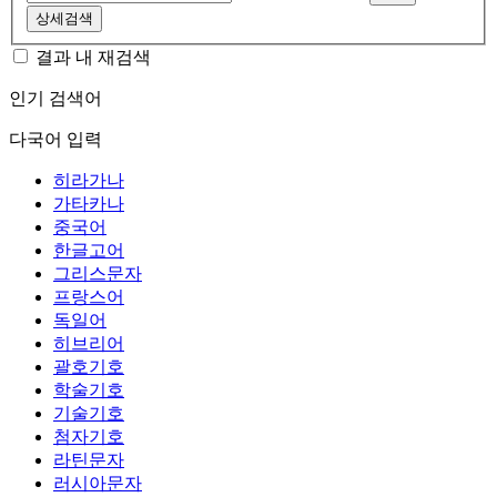
상세검색
결과 내 재검색
인기 검색어
다국어 입력
히라가나
가타카나
중국어
한글고어
그리스문자
프랑스어
독일어
히브리어
괄호기호
학술기호
기술기호
첨자기호
라틴문자
러시아문자