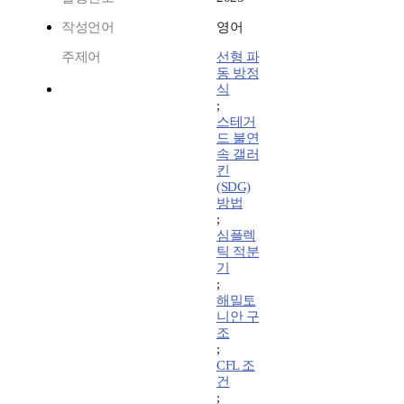
작성언어
영어
주제어
선형 파
동 방정
식
;
스테거
드 불연
속 갤러
킨
(SDG)
방법
;
심플렉
틱 적분
기
;
해밀토
니안 구
조
;
CFL 조
건
;