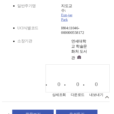
일반주기명
지도교
수:
Eun-jae
Park
UCI식별코드
I804:11046-
000000558172
소장기관
연세대학
교 학술문
화처 도서
관
0
0
0
상세조회
다운로드
내보내기