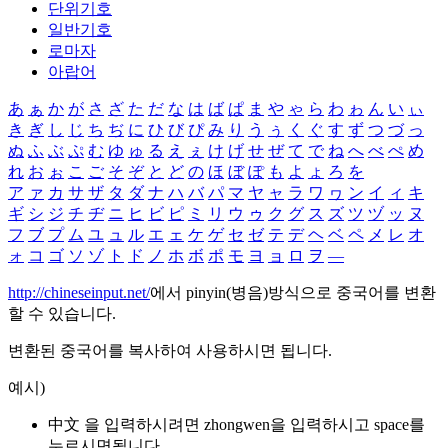
단위기호
일반기호
로마자
아랍어
あ
ぁ
か
が
さ
ざ
た
だ
な
は
ば
ぱ
ま
や
ゃ
ら
わ
ゎ
ん
い
ぃ
き
ぎ
し
じ
ち
ぢ
に
ひ
び
ぴ
み
り
う
ぅ
く
ぐ
す
ず
つ
づ
っ
ぬ
ふ
ぶ
ぷ
む
ゆ
ゅ
る
え
ぇ
け
げ
せ
ぜ
て
で
ね
へ
べ
ぺ
め
れ
お
ぉ
こ
ご
そ
ぞ
と
ど
の
ほ
ぼ
ぽ
も
よ
ょ
ろ
を
ア
ァ
カ
サ
ザ
タ
ダ
ナ
ハ
バ
パ
マ
ヤ
ャ
ラ
ワ
ヮ
ン
イ
ィ
キ
ギ
シ
ジ
チ
ヂ
ニ
ヒ
ビ
ピ
ミ
リ
ウ
ゥ
ク
グ
ス
ズ
ツ
ヅ
ッ
ヌ
フ
ブ
プ
ム
ユ
ュ
ル
エ
ェ
ケ
ゲ
セ
ゼ
テ
デ
ヘ
ベ
ペ
メ
レ
オ
ォ
コ
ゴ
ソ
ゾ
ト
ド
ノ
ホ
ボ
ポ
モ
ヨ
ョ
ロ
ヲ
―
http://chineseinput.net/
에서 pinyin(병음)방식으로 중국어를 변환
할 수 있습니다.
변환된 중국어를 복사하여 사용하시면 됩니다.
예시)
中文 을 입력하시려면
zhongwen
을 입력하시고 space를
누르시면됩니다.