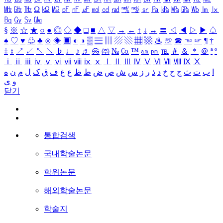
㎒
㎓
㎔
Ω
㏀
㏁
㎊
㎋
㎌
㏖
㏅
㎭
㎮
㎯
㏛
㎩
㎪
㎫
㎬
㏝
㏐
㏓
㏃
㏉
㏜
㏆
§
※
☆
★
○
●
◎
◇
◆
□
■
△
▽
→
←
↑
↓
↔
〓
◁
◀
▷
▶
♤
♠
♡
♥
♧
♣
⊙
◈
▣
◐
◑
▒
▤
▥
▨
▧
▦
▩
♨
☏
☎
☜
☞
¶
†
‡
↕
↗
↙
↖
↘
♭
♩
♪
♬
㉿
㈜
№
㏇
™
㏂
㏘
℡
＃
＆
＊
＠
ª
º
ⅰ
ⅱ
ⅲ
ⅳ
ⅴ
ⅵ
ⅶ
ⅷ
ⅸ
ⅹ
Ⅰ
Ⅱ
Ⅲ
Ⅳ
Ⅴ
Ⅵ
Ⅶ
Ⅷ
Ⅸ
Ⅹ
ا
ب
ت
ث
ج
ح
خ
د
ذ
ر
ز
س
ش
ص
ض
ط
ظ
ع
غ
ف
ق
ک
ل
م
ن
ه
و
ی
닫기
통합검색
국내학술논문
학위논문
해외학술논문
학술지