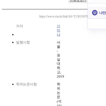
한글로보기
나만
https://www.riss.kr/link?id=T15015678
저자
신
이
나
발행사항
서
울
:
숭
실
대
학
교,
2019
학위논문사항
학
위
논
문
(석
사)