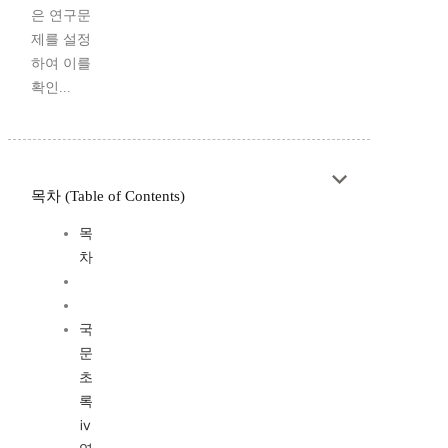
은 연구문
제를 설정
하여 이를
확인...
목차 (Table of Contents)
목
차
국
문
초
록
ⅳ