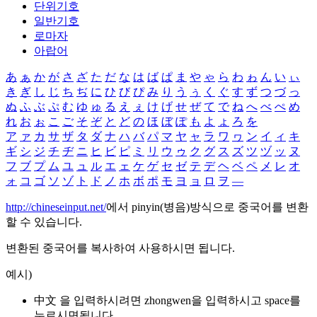
단위기호
일반기호
로마자
아랍어
あ
ぁ
か
が
さ
ざ
た
だ
な
は
ば
ぱ
ま
や
ゃ
ら
わ
ゎ
ん
い
ぃ
き
ぎ
し
じ
ち
ぢ
に
ひ
び
ぴ
み
り
う
ぅ
く
ぐ
す
ず
つ
づ
っ
ぬ
ふ
ぶ
ぷ
む
ゆ
ゅ
る
え
ぇ
け
げ
せ
ぜ
て
で
ね
へ
べ
ぺ
め
れ
お
ぉ
こ
ご
そ
ぞ
と
ど
の
ほ
ぼ
ぽ
も
よ
ょ
ろ
を
ア
ァ
カ
サ
ザ
タ
ダ
ナ
ハ
バ
パ
マ
ヤ
ャ
ラ
ワ
ヮ
ン
イ
ィ
キ
ギ
シ
ジ
チ
ヂ
ニ
ヒ
ビ
ピ
ミ
リ
ウ
ゥ
ク
グ
ス
ズ
ツ
ヅ
ッ
ヌ
フ
ブ
プ
ム
ユ
ュ
ル
エ
ェ
ケ
ゲ
セ
ゼ
テ
デ
ヘ
ベ
ペ
メ
レ
オ
ォ
コ
ゴ
ソ
ゾ
ト
ド
ノ
ホ
ボ
ポ
モ
ヨ
ョ
ロ
ヲ
―
http://chineseinput.net/
에서 pinyin(병음)방식으로 중국어를 변환
할 수 있습니다.
변환된 중국어를 복사하여 사용하시면 됩니다.
예시)
中文 을 입력하시려면
zhongwen
을 입력하시고 space를
누르시면됩니다.