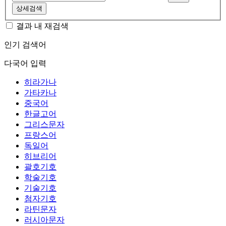
상세검색
결과 내 재검색
인기 검색어
다국어 입력
히라가나
가타카나
중국어
한글고어
그리스문자
프랑스어
독일어
히브리어
괄호기호
학술기호
기술기호
첨자기호
라틴문자
러시아문자