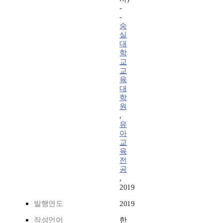
-
-
숭
실
대
학
교
교
육
대
학
원
,
유
아
교
육
전
공
,
2019
발행연도
2019
작성언어
한