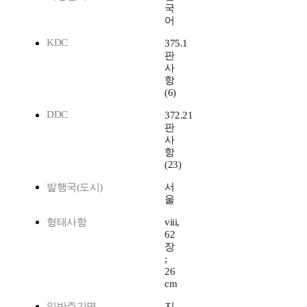
국
어
KDC
375.1
판
사
항
(6)
DDC
372.21
판
사
항
(23)
발행국(도시)
서
울
형태사항
viii,
62
장
;
26
cm
일반주기명
지