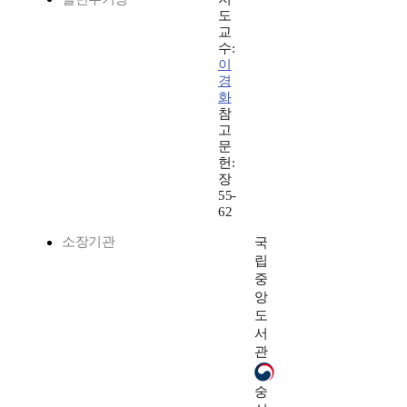
도
교
수:
이
경
화
참
고
문
헌:
장
55-
62
소장기관
국
립
중
앙
도
서
관
숭