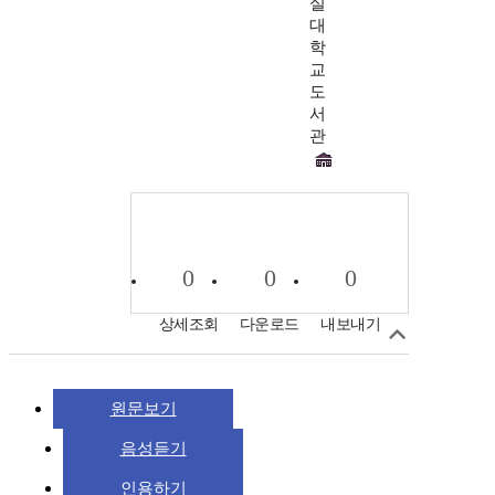
실
대
학
교
도
서
관
0
0
0
상세조회
다운로드
내보내기
원문보기
음성듣기
인용하기