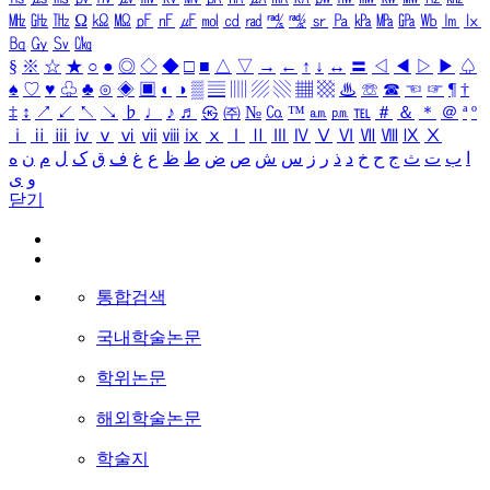
㎒
㎓
㎔
Ω
㏀
㏁
㎊
㎋
㎌
㏖
㏅
㎭
㎮
㎯
㏛
㎩
㎪
㎫
㎬
㏝
㏐
㏓
㏃
㏉
㏜
㏆
§
※
☆
★
○
●
◎
◇
◆
□
■
△
▽
→
←
↑
↓
↔
〓
◁
◀
▷
▶
♤
♠
♡
♥
♧
♣
⊙
◈
▣
◐
◑
▒
▤
▥
▨
▧
▦
▩
♨
☏
☎
☜
☞
¶
†
‡
↕
↗
↙
↖
↘
♭
♩
♪
♬
㉿
㈜
№
㏇
™
㏂
㏘
℡
＃
＆
＊
＠
ª
º
ⅰ
ⅱ
ⅲ
ⅳ
ⅴ
ⅵ
ⅶ
ⅷ
ⅸ
ⅹ
Ⅰ
Ⅱ
Ⅲ
Ⅳ
Ⅴ
Ⅵ
Ⅶ
Ⅷ
Ⅸ
Ⅹ
ا
ب
ت
ث
ج
ح
خ
د
ذ
ر
ز
س
ش
ص
ض
ط
ظ
ع
غ
ف
ق
ک
ل
م
ن
ه
و
ی
닫기
통합검색
국내학술논문
학위논문
해외학술논문
학술지