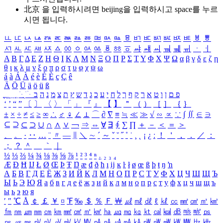
北京 을 입력하시려면
beijing
을 입력하시고 space를 누르
시면 됩니다.
ㅥ
ㅦ
ㅧ
ㅨ
ㅩ
ㅪ
ㅫ
ㅬ
ㅭ
ㅮ
ㅯ
ㅰ
ㅱ
ㅲ
ㅳ
ㅴ
ㅵ
ㅶ
ㅷ
ㅸ
ㅹ
ㅺ
ㅻ
ㅼ
ㅽ
ㅾ
ㅿ
ㆀ
ㆁ
ㆂ
ㆃ
ㆄ
ㆅ
ㆆ
ㆇ
ㆈ
ㆉ
ㆊ
ㆋ
ㆌ
ㆍ
ㆎ
Α
Β
Γ
Δ
Ε
Ζ
Η
Θ
Ι
Κ
Λ
Μ
Ν
Ξ
Ο
Π
Ρ
Σ
Τ
Υ
Φ
Χ
Ψ
Ω
α
β
γ
δ
ε
ζ
η
θ
ι
κ
λ
μ
ν
ξ
ο
π
ρ
σ
τ
υ
φ
χ
ψ
ω
á
à
Á
À
é
è
É
È
ç
Ç
ê
Ä
Ö
Ü
ä
ö
ü
ß
ְ
ֳ
ֲ
ֱ
ָ
ַ
ֵ
ֶ
ִ
ֹ
ּ
ֻ
ׂ
ׁ
ּ
ב
ה
נ
מ
צ
ת
ץ
ש
ד
ג
כ
ע
י
ח
ל
ך
ף
ק
ר
א
ט
ו
ן
ם
פ
‘
’
“
”
〔
〕
〈
〉
「
」
『
』
【
】
＂
（
）
［
］
｛
｝
±
×
÷
≠
≤
≥
∞
∴
♂
♀
∠
⊥
⌒
∂
∇
≡
≒
≪
≫
√
∽
∝
∵
∫
∬
∈
∋
⊆
⊇
⊂
⊃
∪
∩
∧
∨
￢
⇒
⇔
∀
∃
∮
∑
∏
＋
－
＜
＝
＞
、
。
·
‥
…
¨
〃
―
∥
＼
∼
´
～
ˇ
˘
˝
˚
˙
¸
˛
¡
¿
ː
！
＇
，
．
／
：
；
？
＾
＿
｀
｜
½
⅓
⅔
¼
¾
⅛
⅜
⅝
⅞
¹
²
³
⁴
ⁿ
₁
₂
₃
₄
Æ
Ð
Ħ
Ĳ
Ł
Ø
Œ
Þ
Ŧ
Ŋ
æ
đ
ð
ħ
ı
ĳ
ĸ
ŀ
ł
ø
œ
ß
þ
ŧ
ŋ
ŉ
А
Б
В
Г
Д
Е
Ё
Ж
З
И
Й
К
Л
М
Н
О
П
Р
С
Т
У
Ф
Х
Ц
Ч
Ш
Щ
Ъ
Ы
Ь
Э
Ю
Я
а
б
в
г
д
е
ё
ж
з
и
й
к
л
м
н
о
п
р
с
т
у
ф
х
ц
ч
ш
щ
ъ
ы
ь
э
ю
я
′
″
℃
Å
￠
￡
￥
¤
℉
‰
＄
％
Ｆ
￦
㎕
㎖
㎗
ℓ
㎘
㏄
㎣
㎤
㎥
㎦
㎙
㎚
㎛
㎜
㎝
㎞
㎟
㎠
㎡
㎢
㏊
㎍
㎎
㎏
㏏
㎈
㎉
㏈
㎧
㎨
㎰
㎱
㎲
㎳
㎴
㎵
㎶
㎷
㎸
㎹
㎀
㎁
㎂
㎃
㎄
㎺
㎻
㎽
㎾
㎿
㎐
㎑