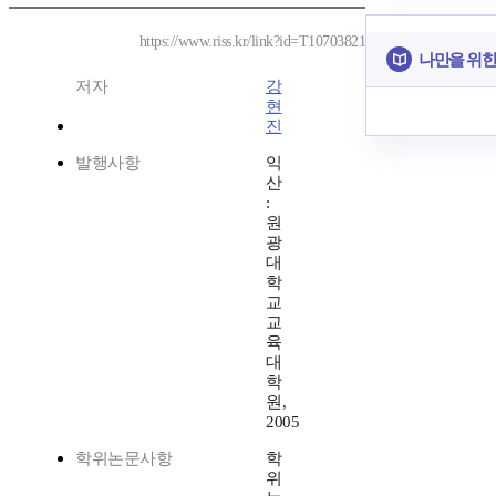
https://www.riss.kr/link?id=T10703821
나만을 위한
저자
강
현
진
발행사항
익
산
:
원
광
대
학
교
교
육
대
학
원,
2005
학위논문사항
학
위