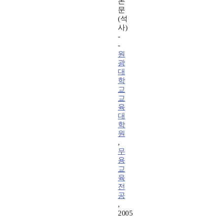
논
문
(석
사)
-
-
원
광
대
학
교
교
육
대
학
원
,
무
용
교
육
전
공
,
2005