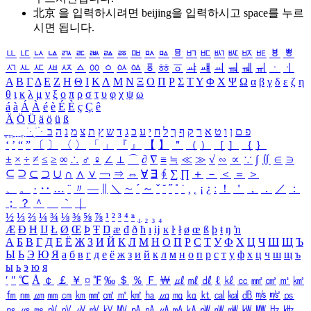
北京 을 입력하시려면
beijing
을 입력하시고 space를 누르
시면 됩니다.
ㅥ
ㅦ
ㅧ
ㅨ
ㅩ
ㅪ
ㅫ
ㅬ
ㅭ
ㅮ
ㅯ
ㅰ
ㅱ
ㅲ
ㅳ
ㅴ
ㅵ
ㅶ
ㅷ
ㅸ
ㅹ
ㅺ
ㅻ
ㅼ
ㅽ
ㅾ
ㅿ
ㆀ
ㆁ
ㆂ
ㆃ
ㆄ
ㆅ
ㆆ
ㆇ
ㆈ
ㆉ
ㆊ
ㆋ
ㆌ
ㆍ
ㆎ
Α
Β
Γ
Δ
Ε
Ζ
Η
Θ
Ι
Κ
Λ
Μ
Ν
Ξ
Ο
Π
Ρ
Σ
Τ
Υ
Φ
Χ
Ψ
Ω
α
β
γ
δ
ε
ζ
η
θ
ι
κ
λ
μ
ν
ξ
ο
π
ρ
σ
τ
υ
φ
χ
ψ
ω
á
à
Á
À
é
è
É
È
ç
Ç
ê
Ä
Ö
Ü
ä
ö
ü
ß
ְ
ֳ
ֲ
ֱ
ָ
ַ
ֵ
ֶ
ִ
ֹ
ּ
ֻ
ׂ
ׁ
ּ
ב
ה
נ
מ
צ
ת
ץ
ש
ד
ג
כ
ע
י
ח
ל
ך
ף
ק
ר
א
ט
ו
ן
ם
פ
‘
’
“
”
〔
〕
〈
〉
「
」
『
』
【
】
＂
（
）
［
］
｛
｝
±
×
÷
≠
≤
≥
∞
∴
♂
♀
∠
⊥
⌒
∂
∇
≡
≒
≪
≫
√
∽
∝
∵
∫
∬
∈
∋
⊆
⊇
⊂
⊃
∪
∩
∧
∨
￢
⇒
⇔
∀
∃
∮
∑
∏
＋
－
＜
＝
＞
、
。
·
‥
…
¨
〃
―
∥
＼
∼
´
～
ˇ
˘
˝
˚
˙
¸
˛
¡
¿
ː
！
＇
，
．
／
：
；
？
＾
＿
｀
｜
½
⅓
⅔
¼
¾
⅛
⅜
⅝
⅞
¹
²
³
⁴
ⁿ
₁
₂
₃
₄
Æ
Ð
Ħ
Ĳ
Ł
Ø
Œ
Þ
Ŧ
Ŋ
æ
đ
ð
ħ
ı
ĳ
ĸ
ŀ
ł
ø
œ
ß
þ
ŧ
ŋ
ŉ
А
Б
В
Г
Д
Е
Ё
Ж
З
И
Й
К
Л
М
Н
О
П
Р
С
Т
У
Ф
Х
Ц
Ч
Ш
Щ
Ъ
Ы
Ь
Э
Ю
Я
а
б
в
г
д
е
ё
ж
з
и
й
к
л
м
н
о
п
р
с
т
у
ф
х
ц
ч
ш
щ
ъ
ы
ь
э
ю
я
′
″
℃
Å
￠
￡
￥
¤
℉
‰
＄
％
Ｆ
￦
㎕
㎖
㎗
ℓ
㎘
㏄
㎣
㎤
㎥
㎦
㎙
㎚
㎛
㎜
㎝
㎞
㎟
㎠
㎡
㎢
㏊
㎍
㎎
㎏
㏏
㎈
㎉
㏈
㎧
㎨
㎰
㎱
㎲
㎳
㎴
㎵
㎶
㎷
㎸
㎹
㎀
㎁
㎂
㎃
㎄
㎺
㎻
㎽
㎾
㎿
㎐
㎑