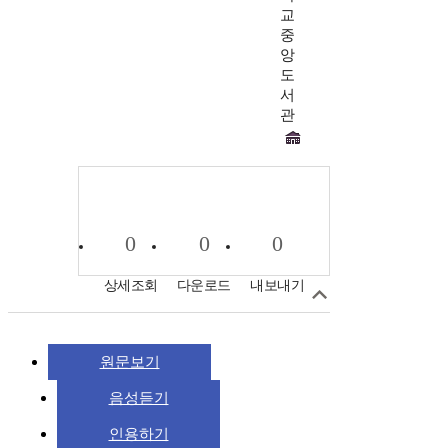
교
중
앙
도
서
관
0
0
0
상세조회
다운로드
내보내기
원문보기
음성듣기
인용하기