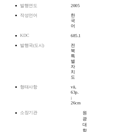
발행연도
2005
작성언어
한
국
어
KDC
685.1
발행국(도시)
전
북
특
별
자
치
도
형태사항
vii,
63p.
;
26cm
소장기관
원
광
대
학