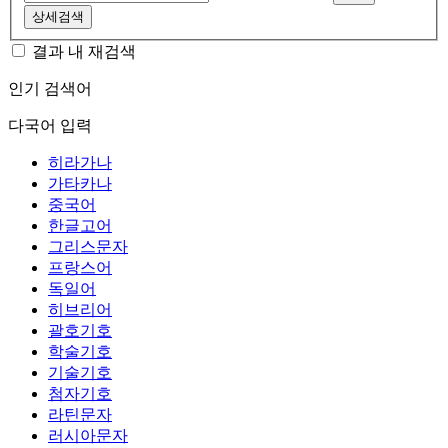
상세검색
결과 내 재검색
인기 검색어
다국어 입력
히라가나
가타카나
중국어
한글고어
그리스문자
프랑스어
독일어
히브리어
괄호기호
학술기호
기술기호
첨자기호
라틴문자
러시아문자