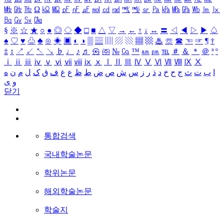
㎒
㎓
㎔
Ω
㏀
㏁
㎊
㎋
㎌
㏖
㏅
㎭
㎮
㎯
㏛
㎩
㎪
㎫
㎬
㏝
㏐
㏓
㏃
㏉
㏜
㏆
§
※
☆
★
○
●
◎
◇
◆
□
■
△
▽
→
←
↑
↓
↔
〓
◁
◀
▷
▶
♤
♠
♡
♥
♧
♣
⊙
◈
▣
◐
◑
▒
▤
▥
▨
▧
▦
▩
♨
☏
☎
☜
☞
¶
†
‡
↕
↗
↙
↖
↘
♭
♩
♪
♬
㉿
㈜
№
㏇
™
㏂
㏘
℡
＃
＆
＊
＠
ª
º
ⅰ
ⅱ
ⅲ
ⅳ
ⅴ
ⅵ
ⅶ
ⅷ
ⅸ
ⅹ
Ⅰ
Ⅱ
Ⅲ
Ⅳ
Ⅴ
Ⅵ
Ⅶ
Ⅷ
Ⅸ
Ⅹ
ا
ب
ت
ث
ج
ح
خ
د
ذ
ر
ز
س
ش
ص
ض
ط
ظ
ع
غ
ف
ق
ک
ل
م
ن
ه
و
ی
닫기
통합검색
국내학술논문
학위논문
해외학술논문
학술지