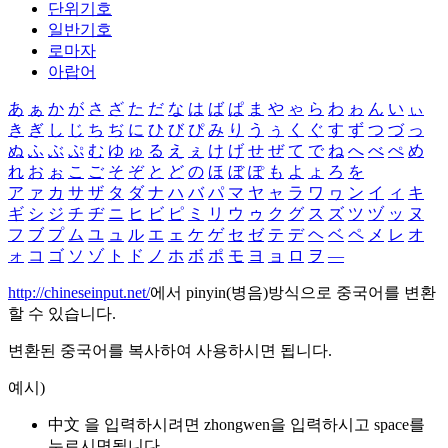
단위기호
일반기호
로마자
아랍어
あ
ぁ
か
が
さ
ざ
た
だ
な
は
ば
ぱ
ま
や
ゃ
ら
わ
ゎ
ん
い
ぃ
き
ぎ
し
じ
ち
ぢ
に
ひ
び
ぴ
み
り
う
ぅ
く
ぐ
す
ず
つ
づ
っ
ぬ
ふ
ぶ
ぷ
む
ゆ
ゅ
る
え
ぇ
け
げ
せ
ぜ
て
で
ね
へ
べ
ぺ
め
れ
お
ぉ
こ
ご
そ
ぞ
と
ど
の
ほ
ぼ
ぽ
も
よ
ょ
ろ
を
ア
ァ
カ
サ
ザ
タ
ダ
ナ
ハ
バ
パ
マ
ヤ
ャ
ラ
ワ
ヮ
ン
イ
ィ
キ
ギ
シ
ジ
チ
ヂ
ニ
ヒ
ビ
ピ
ミ
リ
ウ
ゥ
ク
グ
ス
ズ
ツ
ヅ
ッ
ヌ
フ
ブ
プ
ム
ユ
ュ
ル
エ
ェ
ケ
ゲ
セ
ゼ
テ
デ
ヘ
ベ
ペ
メ
レ
オ
ォ
コ
ゴ
ソ
ゾ
ト
ド
ノ
ホ
ボ
ポ
モ
ヨ
ョ
ロ
ヲ
―
http://chineseinput.net/
에서 pinyin(병음)방식으로 중국어를 변환
할 수 있습니다.
변환된 중국어를 복사하여 사용하시면 됩니다.
예시)
中文 을 입력하시려면
zhongwen
을 입력하시고 space를
누르시면됩니다.