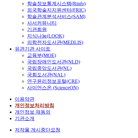
학술정보통계시스템(Rinfo)
외국학술지지원센터(FRIC)
학술관계분석서비스(SAM)
사서커뮤니티
기관회원
지식나눔(LOOK)
의학전자도서관(MEDLIS)
유관기관 사이트
교육부(MOE)
국립장애인도서관(NLD)
국립중앙도서관(NL)
국회도서관(NAL)
연구윤리정보포털(CRE)
사이언스온 (ScienceON)
이용약관
개인정보처리방침
개인정보 재동의
기관소개
저작물 게시중단요청