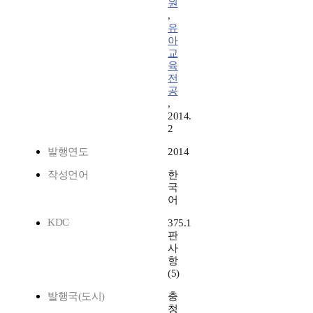
원
,
유
아
교
육
전
공
,
2014.
2
발행연도
2014
작성언어
한
국
어
KDC
375.1
판
사
항
(5)
발행국(도시)
충
청