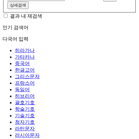
상세검색
결과 내 재검색
인기 검색어
다국어 입력
히라가나
가타카나
중국어
한글고어
그리스문자
프랑스어
독일어
히브리어
괄호기호
학술기호
기술기호
첨자기호
라틴문자
러시아문자