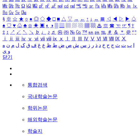
㎒
㎓
㎔
Ω
㏀
㏁
㎊
㎋
㎌
㏖
㏅
㎭
㎮
㎯
㏛
㎩
㎪
㎫
㎬
㏝
㏐
㏓
㏃
㏉
㏜
㏆
§
※
☆
★
○
●
◎
◇
◆
□
■
△
▽
→
←
↑
↓
↔
〓
◁
◀
▷
▶
♤
♠
♡
♥
♧
♣
⊙
◈
▣
◐
◑
▒
▤
▥
▨
▧
▦
▩
♨
☏
☎
☜
☞
¶
†
‡
↕
↗
↙
↖
↘
♭
♩
♪
♬
㉿
㈜
№
㏇
™
㏂
㏘
℡
＃
＆
＊
＠
ª
º
ⅰ
ⅱ
ⅲ
ⅳ
ⅴ
ⅵ
ⅶ
ⅷ
ⅸ
ⅹ
Ⅰ
Ⅱ
Ⅲ
Ⅳ
Ⅴ
Ⅵ
Ⅶ
Ⅷ
Ⅸ
Ⅹ
ا
ب
ت
ث
ج
ح
خ
د
ذ
ر
ز
س
ش
ص
ض
ط
ظ
ع
غ
ف
ق
ک
ل
م
ن
ه
و
ی
닫기
통합검색
국내학술논문
학위논문
해외학술논문
학술지