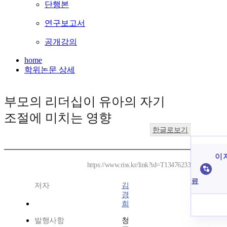
단행본
연구보고서
공개강의
home
학위논문 상세
부모의 리더십이 유아의 자기
조절에 미치는 영향
한글로보기
이 
https://www.riss.kr/link?id=T13476233
료
저자
김
경
희
발행사항
청