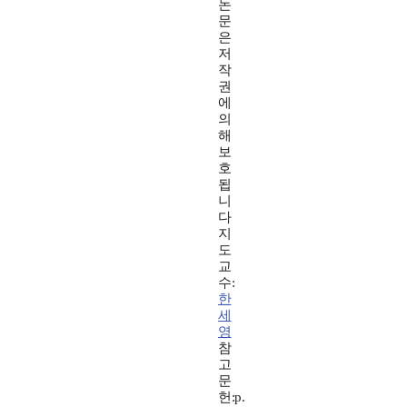
논
문
은
저
작
권
에
의
해
보
호
됩
니
다
지
도
교
수:
한
세
영
참
고
문
헌:p.