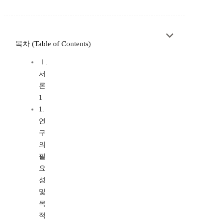
목차 (Table of Contents)
Ⅰ.
서
론
1
1.
연
구
의
필
요
성
및
목
적