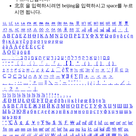
北京 을 입력하시려면
beijing
을 입력하시고 space를 누르
시면 됩니다.
ㅥ
ㅦ
ㅧ
ㅨ
ㅩ
ㅪ
ㅫ
ㅬ
ㅭ
ㅮ
ㅯ
ㅰ
ㅱ
ㅲ
ㅳ
ㅴ
ㅵ
ㅶ
ㅷ
ㅸ
ㅹ
ㅺ
ㅻ
ㅼ
ㅽ
ㅾ
ㅿ
ㆀ
ㆁ
ㆂ
ㆃ
ㆄ
ㆅ
ㆆ
ㆇ
ㆈ
ㆉ
ㆊ
ㆋ
ㆌ
ㆍ
ㆎ
Α
Β
Γ
Δ
Ε
Ζ
Η
Θ
Ι
Κ
Λ
Μ
Ν
Ξ
Ο
Π
Ρ
Σ
Τ
Υ
Φ
Χ
Ψ
Ω
α
β
γ
δ
ε
ζ
η
θ
ι
κ
λ
μ
ν
ξ
ο
π
ρ
σ
τ
υ
φ
χ
ψ
ω
á
à
Á
À
é
è
É
È
ç
Ç
ê
Ä
Ö
Ü
ä
ö
ü
ß
ְ
ֳ
ֲ
ֱ
ָ
ַ
ֵ
ֶ
ִ
ֹ
ּ
ֻ
ׂ
ׁ
ּ
ב
ה
נ
מ
צ
ת
ץ
ש
ד
ג
כ
ע
י
ח
ל
ך
ף
ק
ר
א
ט
ו
ן
ם
פ
‘
’
“
”
〔
〕
〈
〉
「
」
『
』
【
】
＂
（
）
［
］
｛
｝
±
×
÷
≠
≤
≥
∞
∴
♂
♀
∠
⊥
⌒
∂
∇
≡
≒
≪
≫
√
∽
∝
∵
∫
∬
∈
∋
⊆
⊇
⊂
⊃
∪
∩
∧
∨
￢
⇒
⇔
∀
∃
∮
∑
∏
＋
－
＜
＝
＞
、
。
·
‥
…
¨
〃
―
∥
＼
∼
´
～
ˇ
˘
˝
˚
˙
¸
˛
¡
¿
ː
！
＇
，
．
／
：
；
？
＾
＿
｀
｜
½
⅓
⅔
¼
¾
⅛
⅜
⅝
⅞
¹
²
³
⁴
ⁿ
₁
₂
₃
₄
Æ
Ð
Ħ
Ĳ
Ł
Ø
Œ
Þ
Ŧ
Ŋ
æ
đ
ð
ħ
ı
ĳ
ĸ
ŀ
ł
ø
œ
ß
þ
ŧ
ŋ
ŉ
А
Б
В
Г
Д
Е
Ё
Ж
З
И
Й
К
Л
М
Н
О
П
Р
С
Т
У
Ф
Х
Ц
Ч
Ш
Щ
Ъ
Ы
Ь
Э
Ю
Я
а
б
в
г
д
е
ё
ж
з
и
й
к
л
м
н
о
п
р
с
т
у
ф
х
ц
ч
ш
щ
ъ
ы
ь
э
ю
я
′
″
℃
Å
￠
￡
￥
¤
℉
‰
＄
％
Ｆ
￦
㎕
㎖
㎗
ℓ
㎘
㏄
㎣
㎤
㎥
㎦
㎙
㎚
㎛
㎜
㎝
㎞
㎟
㎠
㎡
㎢
㏊
㎍
㎎
㎏
㏏
㎈
㎉
㏈
㎧
㎨
㎰
㎱
㎲
㎳
㎴
㎵
㎶
㎷
㎸
㎹
㎀
㎁
㎂
㎃
㎄
㎺
㎻
㎽
㎾
㎿
㎐
㎑