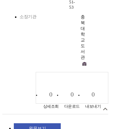
51-
53
소장기관
충
북
대
학
교
도
서
관
0
0
0
상세조회
다운로드
내보내기
원문보기