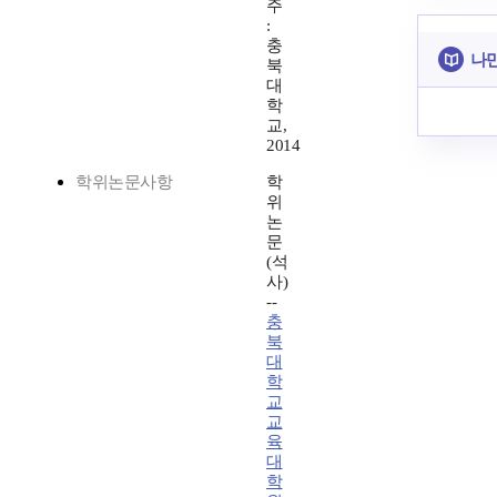
주
:
충
나만
북
대
학
교,
2014
학위논문사항
학
위
논
문
(석
사)
--
충
북
대
학
교
교
육
대
학