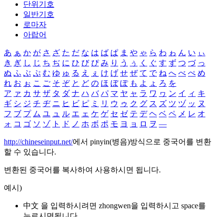
단위기호
일반기호
로마자
아랍어
あ
ぁ
か
が
さ
ざ
た
だ
な
は
ば
ぱ
ま
や
ゃ
ら
わ
ゎ
ん
い
ぃ
き
ぎ
し
じ
ち
ぢ
に
ひ
び
ぴ
み
り
う
ぅ
く
ぐ
す
ず
つ
づ
っ
ぬ
ふ
ぶ
ぷ
む
ゆ
ゅ
る
え
ぇ
け
げ
せ
ぜ
て
で
ね
へ
べ
ぺ
め
れ
お
ぉ
こ
ご
そ
ぞ
と
ど
の
ほ
ぼ
ぽ
も
よ
ょ
ろ
を
ア
ァ
カ
サ
ザ
タ
ダ
ナ
ハ
バ
パ
マ
ヤ
ャ
ラ
ワ
ヮ
ン
イ
ィ
キ
ギ
シ
ジ
チ
ヂ
ニ
ヒ
ビ
ピ
ミ
リ
ウ
ゥ
ク
グ
ス
ズ
ツ
ヅ
ッ
ヌ
フ
ブ
プ
ム
ユ
ュ
ル
エ
ェ
ケ
ゲ
セ
ゼ
テ
デ
ヘ
ベ
ペ
メ
レ
オ
ォ
コ
ゴ
ソ
ゾ
ト
ド
ノ
ホ
ボ
ポ
モ
ヨ
ョ
ロ
ヲ
―
http://chineseinput.net/
에서 pinyin(병음)방식으로 중국어를 변환
할 수 있습니다.
변환된 중국어를 복사하여 사용하시면 됩니다.
예시)
中文 을 입력하시려면
zhongwen
을 입력하시고 space를
누르시면됩니다.