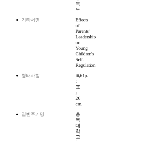
북
도
기타서명
Effects
of
Parents'
Leadership
on
Young
Children's
Self-
Regulation
형태사항
iii,61p.
:
표
;
26
cm.
일반주기명
충
북
대
학
교