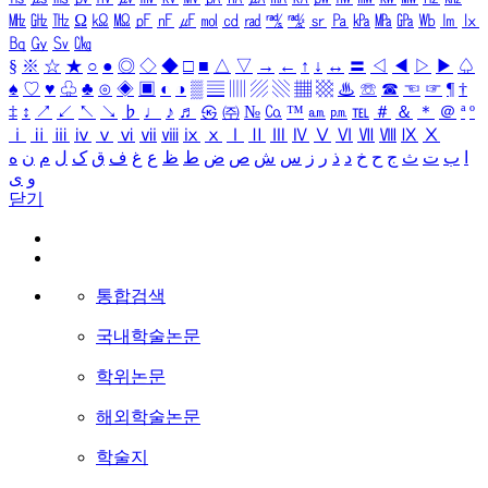
㎒
㎓
㎔
Ω
㏀
㏁
㎊
㎋
㎌
㏖
㏅
㎭
㎮
㎯
㏛
㎩
㎪
㎫
㎬
㏝
㏐
㏓
㏃
㏉
㏜
㏆
§
※
☆
★
○
●
◎
◇
◆
□
■
△
▽
→
←
↑
↓
↔
〓
◁
◀
▷
▶
♤
♠
♡
♥
♧
♣
⊙
◈
▣
◐
◑
▒
▤
▥
▨
▧
▦
▩
♨
☏
☎
☜
☞
¶
†
‡
↕
↗
↙
↖
↘
♭
♩
♪
♬
㉿
㈜
№
㏇
™
㏂
㏘
℡
＃
＆
＊
＠
ª
º
ⅰ
ⅱ
ⅲ
ⅳ
ⅴ
ⅵ
ⅶ
ⅷ
ⅸ
ⅹ
Ⅰ
Ⅱ
Ⅲ
Ⅳ
Ⅴ
Ⅵ
Ⅶ
Ⅷ
Ⅸ
Ⅹ
ا
ب
ت
ث
ج
ح
خ
د
ذ
ر
ز
س
ش
ص
ض
ط
ظ
ع
غ
ف
ق
ک
ل
م
ن
ه
و
ی
닫기
통합검색
국내학술논문
학위논문
해외학술논문
학술지