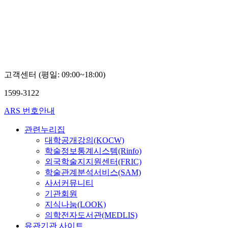
대
대
교
학
학
육
교
교
학
최
장
술
유
욱
정
진
보
원
한
고객센터 (평일: 09:00~18:00)
상
복
1599-3122
ARS 번호안내
관련누리집
대학공개강의(KOCW)
학술정보통계시스템(Rinfo)
외국학술지지원센터(FRIC)
학술관계분석서비스(SAM)
사서커뮤니티
기관회원
지식나눔(LOOK)
의학전자도서관(MEDLIS)
유관기관 사이트