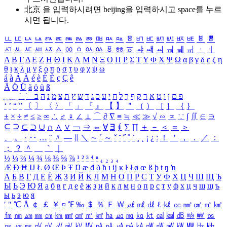
北京 을 입력하시려면
beijing
을 입력하시고 space를 누르
시면 됩니다.
ㅥ
ㅦ
ㅧ
ㅨ
ㅩ
ㅪ
ㅫ
ㅬ
ㅭ
ㅮ
ㅯ
ㅰ
ㅱ
ㅲ
ㅳ
ㅴ
ㅵ
ㅶ
ㅷ
ㅸ
ㅹ
ㅺ
ㅻ
ㅼ
ㅽ
ㅾ
ㅿ
ㆀ
ㆁ
ㆂ
ㆃ
ㆄ
ㆅ
ㆆ
ㆇ
ㆈ
ㆉ
ㆊ
ㆋ
ㆌ
ㆍ
ㆎ
Α
Β
Γ
Δ
Ε
Ζ
Η
Θ
Ι
Κ
Λ
Μ
Ν
Ξ
Ο
Π
Ρ
Σ
Τ
Υ
Φ
Χ
Ψ
Ω
α
β
γ
δ
ε
ζ
η
θ
ι
κ
λ
μ
ν
ξ
ο
π
ρ
σ
τ
υ
φ
χ
ψ
ω
á
à
Á
À
é
è
É
È
ç
Ç
ê
Ä
Ö
Ü
ä
ö
ü
ß
ְ
ֳ
ֲ
ֱ
ָ
ַ
ֵ
ֶ
ִ
ֹ
ּ
ֻ
ׂ
ׁ
ּ
ב
ה
נ
מ
צ
ת
ץ
ש
ד
ג
כ
ע
י
ח
ל
ך
ף
ק
ר
א
ט
ו
ן
ם
פ
‘
’
“
”
〔
〕
〈
〉
「
」
『
』
【
】
＂
（
）
［
］
｛
｝
±
×
÷
≠
≤
≥
∞
∴
♂
♀
∠
⊥
⌒
∂
∇
≡
≒
≪
≫
√
∽
∝
∵
∫
∬
∈
∋
⊆
⊇
⊂
⊃
∪
∩
∧
∨
￢
⇒
⇔
∀
∃
∮
∑
∏
＋
－
＜
＝
＞
、
。
·
‥
…
¨
〃
―
∥
＼
∼
´
～
ˇ
˘
˝
˚
˙
¸
˛
¡
¿
ː
！
＇
，
．
／
：
；
？
＾
＿
｀
｜
½
⅓
⅔
¼
¾
⅛
⅜
⅝
⅞
¹
²
³
⁴
ⁿ
₁
₂
₃
₄
Æ
Ð
Ħ
Ĳ
Ł
Ø
Œ
Þ
Ŧ
Ŋ
æ
đ
ð
ħ
ı
ĳ
ĸ
ŀ
ł
ø
œ
ß
þ
ŧ
ŋ
ŉ
А
Б
В
Г
Д
Е
Ё
Ж
З
И
Й
К
Л
М
Н
О
П
Р
С
Т
У
Ф
Х
Ц
Ч
Ш
Щ
Ъ
Ы
Ь
Э
Ю
Я
а
б
в
г
д
е
ё
ж
з
и
й
к
л
м
н
о
п
р
с
т
у
ф
х
ц
ч
ш
щ
ъ
ы
ь
э
ю
я
′
″
℃
Å
￠
￡
￥
¤
℉
‰
＄
％
Ｆ
￦
㎕
㎖
㎗
ℓ
㎘
㏄
㎣
㎤
㎥
㎦
㎙
㎚
㎛
㎜
㎝
㎞
㎟
㎠
㎡
㎢
㏊
㎍
㎎
㎏
㏏
㎈
㎉
㏈
㎧
㎨
㎰
㎱
㎲
㎳
㎴
㎵
㎶
㎷
㎸
㎹
㎀
㎁
㎂
㎃
㎄
㎺
㎻
㎽
㎾
㎿
㎐
㎑