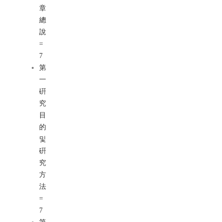
章
總
說
=
7
第
一
硏
究
目
的
및
硏
究
方
法
=
7