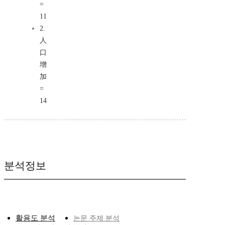
=
11
2.
人
口
增
加
=
14
분석정보
활용도 분석
논문 주제 분석