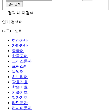
상세검색
결과 내 재검색
인기 검색어
다국어 입력
히라가나
가타카나
중국어
한글고어
그리스문자
프랑스어
독일어
히브리어
괄호기호
학술기호
기술기호
첨자기호
라틴문자
러시아문자