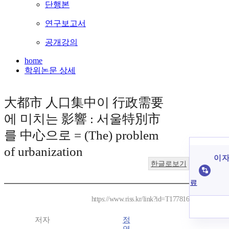
단행본
연구보고서
공개강의
home
학위논문 상세
大都市 人口集中이 行政需要
에 미치는 影響 : 서울特別市
를 中心으로 = (The) problem
of urbanization
이 자
한글로보기
료
https://www.riss.kr/link?id=T177816
저자
정