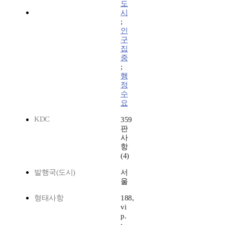
도
시
;
인
구
집
중
;
행
정
수
요
KDC
359
판
사
항
(4)
발행국(도시)
서
울
형태사항
188,
vi
p.