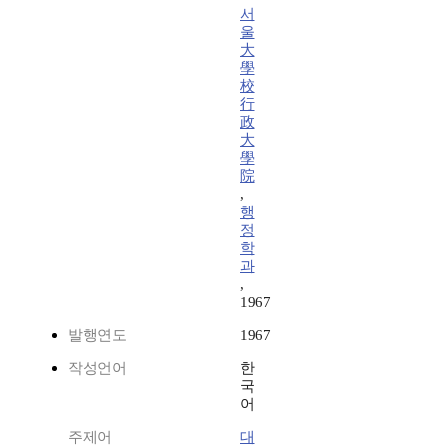
서
울
大
學
校
行
政
大
學
院
,
행
정
학
과
,
1967
발행연도
1967
작성언어
한
국
어
주제어
대