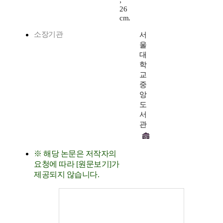
;
26
cm.
소장기관
서
울
대
학
교
중
앙
도
서
관
※ 해당 논문은 저작자의
요청에 따라 [원문보기]가
제공되지 않습니다.