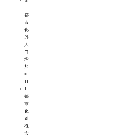
第
二
都
市
化
와
人
口
增
加
=
11
1.
都
市
化
의
槪
念