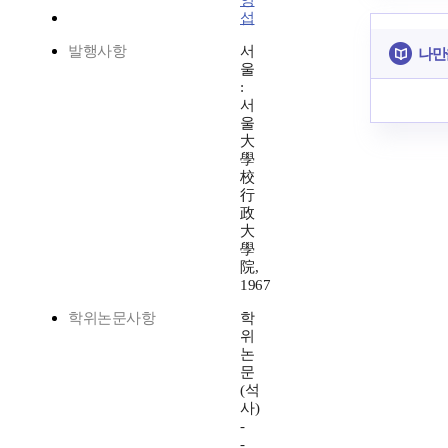
영
섭
발행사항
서
나만
울
:
서
울
大
學
校
行
政
大
學
院,
1967
학위논문사항
학
위
논
문
(석
사)
-
-