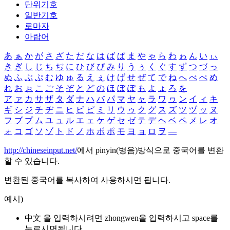
단위기호
일반기호
로마자
아랍어
あ
ぁ
か
が
さ
ざ
た
だ
な
は
ば
ぱ
ま
や
ゃ
ら
わ
ゎ
ん
い
ぃ
き
ぎ
し
じ
ち
ぢ
に
ひ
び
ぴ
み
り
う
ぅ
く
ぐ
す
ず
つ
づ
っ
ぬ
ふ
ぶ
ぷ
む
ゆ
ゅ
る
え
ぇ
け
げ
せ
ぜ
て
で
ね
へ
べ
ぺ
め
れ
お
ぉ
こ
ご
そ
ぞ
と
ど
の
ほ
ぼ
ぽ
も
よ
ょ
ろ
を
ア
ァ
カ
サ
ザ
タ
ダ
ナ
ハ
バ
パ
マ
ヤ
ャ
ラ
ワ
ヮ
ン
イ
ィ
キ
ギ
シ
ジ
チ
ヂ
ニ
ヒ
ビ
ピ
ミ
リ
ウ
ゥ
ク
グ
ス
ズ
ツ
ヅ
ッ
ヌ
フ
ブ
プ
ム
ユ
ュ
ル
エ
ェ
ケ
ゲ
セ
ゼ
テ
デ
ヘ
ベ
ペ
メ
レ
オ
ォ
コ
ゴ
ソ
ゾ
ト
ド
ノ
ホ
ボ
ポ
モ
ヨ
ョ
ロ
ヲ
―
http://chineseinput.net/
에서 pinyin(병음)방식으로 중국어를 변환
할 수 있습니다.
변환된 중국어를 복사하여 사용하시면 됩니다.
예시)
中文 을 입력하시려면
zhongwen
을 입력하시고 space를
누르시면됩니다.