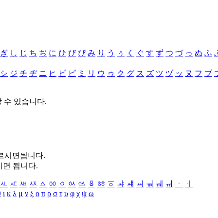
ぎ
し
じ
ち
ぢ
に
ひ
び
ぴ
み
り
う
ぅ
く
ぐ
す
ず
つ
づ
っ
ぬ
ふ
シ
ジ
チ
ヂ
ニ
ヒ
ビ
ピ
ミ
リ
ウ
ゥ
ク
グ
ス
ズ
ツ
ヅ
ッ
ヌ
フ
ブ
할 수 있습니다.
누르시면됩니다.
시면 됩니다.
ㅻ
ㅼ
ㅽ
ㅾ
ㅿ
ㆀ
ㆁ
ㆂ
ㆃ
ㆄ
ㆅ
ㆆ
ㆇ
ㆈ
ㆉ
ㆊ
ㆋ
ㆌ
ㆍ
ㆎ
θ
ι
κ
λ
μ
ν
ξ
ο
π
ρ
σ
τ
υ
φ
χ
ψ
ω