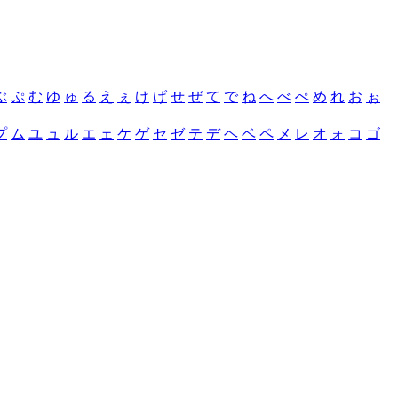
ぶ
ぷ
む
ゆ
ゅ
る
え
ぇ
け
げ
せ
ぜ
て
で
ね
へ
べ
ぺ
め
れ
お
ぉ
プ
ム
ユ
ュ
ル
エ
ェ
ケ
ゲ
セ
ゼ
テ
デ
ヘ
ベ
ペ
メ
レ
オ
ォ
コ
ゴ