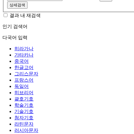
상세검색
결과 내 재검색
인기 검색어
다국어 입력
히라가나
가타카나
중국어
한글고어
그리스문자
프랑스어
독일어
히브리어
괄호기호
학술기호
기술기호
첨자기호
라틴문자
러시아문자