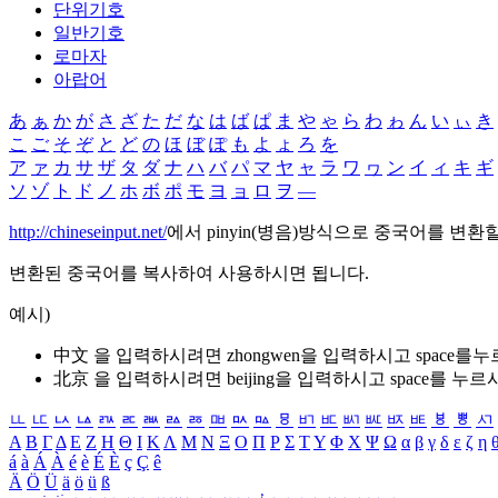
단위기호
일반기호
로마자
아랍어
あ
ぁ
か
が
さ
ざ
た
だ
な
は
ば
ぱ
ま
や
ゃ
ら
わ
ゎ
ん
い
ぃ
き
こ
ご
そ
ぞ
と
ど
の
ほ
ぼ
ぽ
も
よ
ょ
ろ
を
ア
ァ
カ
サ
ザ
タ
ダ
ナ
ハ
バ
パ
マ
ヤ
ャ
ラ
ワ
ヮ
ン
イ
ィ
キ
ギ
ソ
ゾ
ト
ド
ノ
ホ
ボ
ポ
モ
ヨ
ョ
ロ
ヲ
―
http://chineseinput.net/
에서 pinyin(병음)방식으로 중국어를 변환
변환된 중국어를 복사하여 사용하시면 됩니다.
예시)
中文 을 입력하시려면
zhongwen
을 입력하시고 space를
北京 을 입력하시려면
beijing
을 입력하시고 space를 누르
ㅥ
ㅦ
ㅧ
ㅨ
ㅩ
ㅪ
ㅫ
ㅬ
ㅭ
ㅮ
ㅯ
ㅰ
ㅱ
ㅲ
ㅳ
ㅴ
ㅵ
ㅶ
ㅷ
ㅸ
ㅹ
ㅺ
Α
Β
Γ
Δ
Ε
Ζ
Η
Θ
Ι
Κ
Λ
Μ
Ν
Ξ
Ο
Π
Ρ
Σ
Τ
Υ
Φ
Χ
Ψ
Ω
α
β
γ
δ
ε
ζ
η
á
à
Á
À
é
è
É
È
ç
Ç
ê
Ä
Ö
Ü
ä
ö
ü
ß