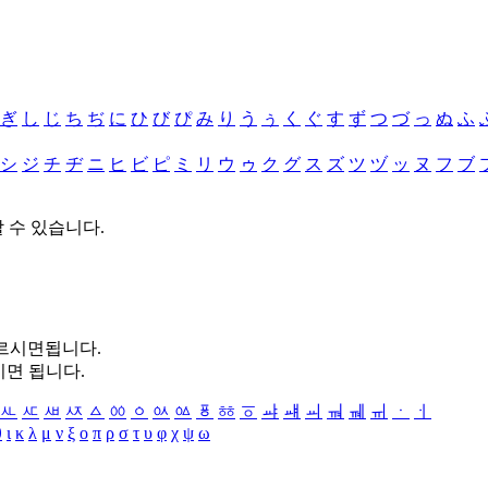
ぎ
し
じ
ち
ぢ
に
ひ
び
ぴ
み
り
う
ぅ
く
ぐ
す
ず
つ
づ
っ
ぬ
ふ
シ
ジ
チ
ヂ
ニ
ヒ
ビ
ピ
ミ
リ
ウ
ゥ
ク
グ
ス
ズ
ツ
ヅ
ッ
ヌ
フ
ブ
할 수 있습니다.
누르시면됩니다.
시면 됩니다.
ㅻ
ㅼ
ㅽ
ㅾ
ㅿ
ㆀ
ㆁ
ㆂ
ㆃ
ㆄ
ㆅ
ㆆ
ㆇ
ㆈ
ㆉ
ㆊ
ㆋ
ㆌ
ㆍ
ㆎ
θ
ι
κ
λ
μ
ν
ξ
ο
π
ρ
σ
τ
υ
φ
χ
ψ
ω