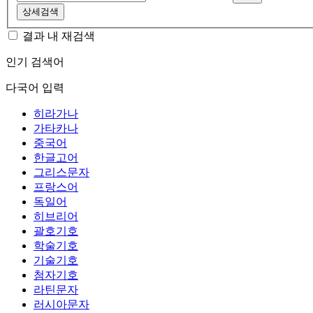
상세검색
결과 내 재검색
인기 검색어
다국어 입력
히라가나
가타카나
중국어
한글고어
그리스문자
프랑스어
독일어
히브리어
괄호기호
학술기호
기술기호
첨자기호
라틴문자
러시아문자