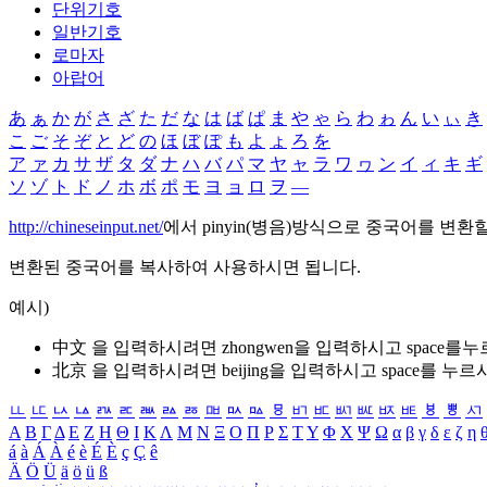
단위기호
일반기호
로마자
아랍어
あ
ぁ
か
が
さ
ざ
た
だ
な
は
ば
ぱ
ま
や
ゃ
ら
わ
ゎ
ん
い
ぃ
き
こ
ご
そ
ぞ
と
ど
の
ほ
ぼ
ぽ
も
よ
ょ
ろ
を
ア
ァ
カ
サ
ザ
タ
ダ
ナ
ハ
バ
パ
マ
ヤ
ャ
ラ
ワ
ヮ
ン
イ
ィ
キ
ギ
ソ
ゾ
ト
ド
ノ
ホ
ボ
ポ
モ
ヨ
ョ
ロ
ヲ
―
http://chineseinput.net/
에서 pinyin(병음)방식으로 중국어를 변환
변환된 중국어를 복사하여 사용하시면 됩니다.
예시)
中文 을 입력하시려면
zhongwen
을 입력하시고 space를
北京 을 입력하시려면
beijing
을 입력하시고 space를 누르
ㅥ
ㅦ
ㅧ
ㅨ
ㅩ
ㅪ
ㅫ
ㅬ
ㅭ
ㅮ
ㅯ
ㅰ
ㅱ
ㅲ
ㅳ
ㅴ
ㅵ
ㅶ
ㅷ
ㅸ
ㅹ
ㅺ
Α
Β
Γ
Δ
Ε
Ζ
Η
Θ
Ι
Κ
Λ
Μ
Ν
Ξ
Ο
Π
Ρ
Σ
Τ
Υ
Φ
Χ
Ψ
Ω
α
β
γ
δ
ε
ζ
η
á
à
Á
À
é
è
É
È
ç
Ç
ê
Ä
Ö
Ü
ä
ö
ü
ß