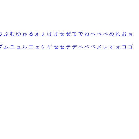
ぶ
ぷ
む
ゆ
ゅ
る
え
ぇ
け
げ
せ
ぜ
て
で
ね
へ
べ
ぺ
め
れ
お
ぉ
プ
ム
ユ
ュ
ル
エ
ェ
ケ
ゲ
セ
ゼ
テ
デ
ヘ
ベ
ペ
メ
レ
オ
ォ
コ
ゴ