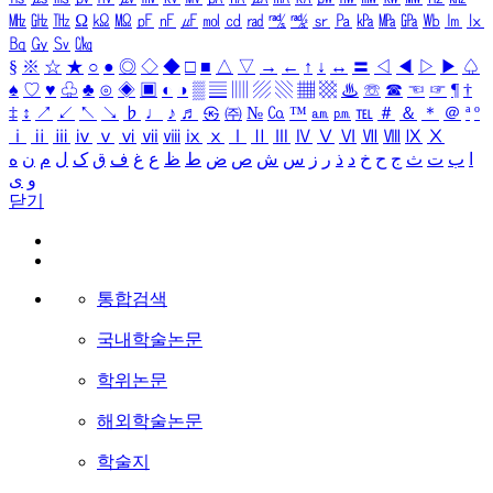
㎒
㎓
㎔
Ω
㏀
㏁
㎊
㎋
㎌
㏖
㏅
㎭
㎮
㎯
㏛
㎩
㎪
㎫
㎬
㏝
㏐
㏓
㏃
㏉
㏜
㏆
§
※
☆
★
○
●
◎
◇
◆
□
■
△
▽
→
←
↑
↓
↔
〓
◁
◀
▷
▶
♤
♠
♡
♥
♧
♣
⊙
◈
▣
◐
◑
▒
▤
▥
▨
▧
▦
▩
♨
☏
☎
☜
☞
¶
†
‡
↕
↗
↙
↖
↘
♭
♩
♪
♬
㉿
㈜
№
㏇
™
㏂
㏘
℡
＃
＆
＊
＠
ª
º
ⅰ
ⅱ
ⅲ
ⅳ
ⅴ
ⅵ
ⅶ
ⅷ
ⅸ
ⅹ
Ⅰ
Ⅱ
Ⅲ
Ⅳ
Ⅴ
Ⅵ
Ⅶ
Ⅷ
Ⅸ
Ⅹ
ا
ب
ت
ث
ج
ح
خ
د
ذ
ر
ز
س
ش
ص
ض
ط
ظ
ع
غ
ف
ق
ک
ل
م
ن
ه
و
ی
닫기
통합검색
국내학술논문
학위논문
해외학술논문
학술지