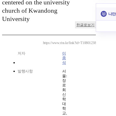
centered on the university
church of Kwandong
나만
University
한글로보기
https://www.riss.kr/link?id=T10801238
저자
이
종
석
발행사항
서
울:
장
로
회
신
학
대
학
교,