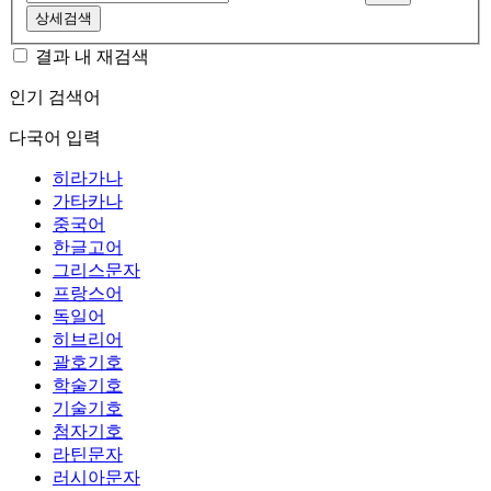
상세검색
결과 내 재검색
인기 검색어
다국어 입력
히라가나
가타카나
중국어
한글고어
그리스문자
프랑스어
독일어
히브리어
괄호기호
학술기호
기술기호
첨자기호
라틴문자
러시아문자