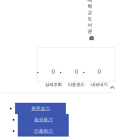
학
교
도
서
관
0
0
0
상세조회
다운로드
내보내기
원문보기
음성듣기
인용하기