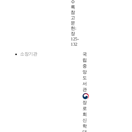
수
록
참
고
문
헌:
장
125-
132
소장기관
국
립
중
앙
도
서
관
장
로
회
신
학
대