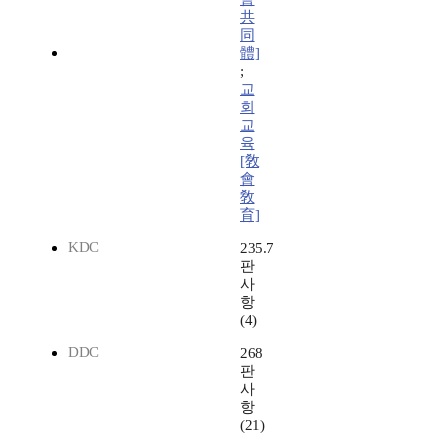
共
同
體]
;
교
회
교
육
[敎
會
敎
育]
KDC
235.7
판
사
항
(4)
DDC
268
판
사
항
(21)