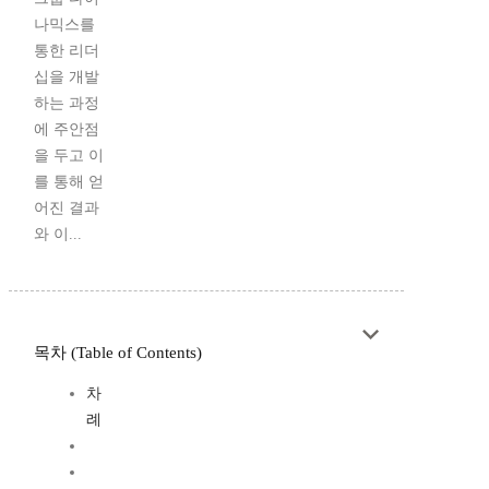
나믹스를
통한 리더
십을 개발
하는 과정
에 주안점
을 두고 이
를 통해 얻
어진 결과
와 이...
목차 (Table of Contents)
차
례