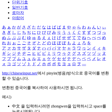
단위기호
일반기호
로마자
아랍어
あ
ぁ
か
が
さ
ざ
た
だ
な
は
ば
ぱ
ま
や
ゃ
ら
わ
ゎ
ん
い
ぃ
き
ぎ
し
じ
ち
ぢ
に
ひ
び
ぴ
み
り
う
ぅ
く
ぐ
す
ず
つ
づ
っ
ぬ
ふ
ぶ
ぷ
む
ゆ
ゅ
る
え
ぇ
け
げ
せ
ぜ
て
で
ね
へ
べ
ぺ
め
れ
お
ぉ
こ
ご
そ
ぞ
と
ど
の
ほ
ぼ
ぽ
も
よ
ょ
ろ
を
ア
ァ
カ
サ
ザ
タ
ダ
ナ
ハ
バ
パ
マ
ヤ
ャ
ラ
ワ
ヮ
ン
イ
ィ
キ
ギ
シ
ジ
チ
ヂ
ニ
ヒ
ビ
ピ
ミ
リ
ウ
ゥ
ク
グ
ス
ズ
ツ
ヅ
ッ
ヌ
フ
ブ
プ
ム
ユ
ュ
ル
エ
ェ
ケ
ゲ
セ
ゼ
テ
デ
ヘ
ベ
ペ
メ
レ
オ
ォ
コ
ゴ
ソ
ゾ
ト
ド
ノ
ホ
ボ
ポ
モ
ヨ
ョ
ロ
ヲ
―
http://chineseinput.net/
에서 pinyin(병음)방식으로 중국어를 변환
할 수 있습니다.
변환된 중국어를 복사하여 사용하시면 됩니다.
예시)
中文 을 입력하시려면
zhongwen
을 입력하시고 space를
누르시면됩니다.