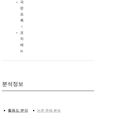
국
문
초
록
ⅰ
표
차
례
ⅸ
분석정보
활용도 분석
논문 주제 분석