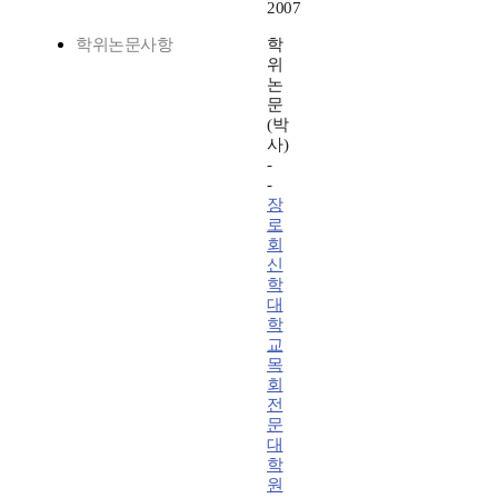
2007
학위논문사항
학
위
논
문
(박
사)
-
-
장
로
회
신
학
대
학
교
목
회
전
문
대
학
원