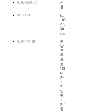
발행국(도시)
서
울
형태사항
ix,
183
장;
30
cm
일반주기명
권
말
부
록
으
로
"리
더
자
기
진
단
평
가
지"
등