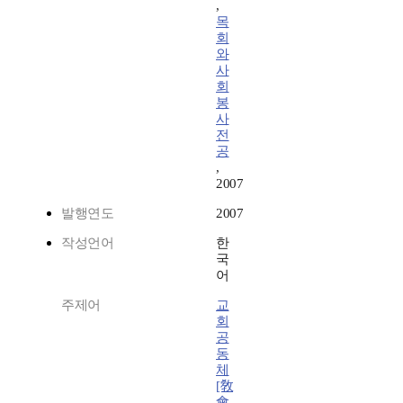
,
목
회
와
사
회
봉
사
전
공
,
2007
발행연도
2007
작성언어
한
국
어
주제어
교
회
공
동
체
[敎
會