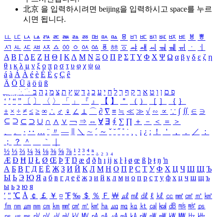
北京 을 입력하시려면
beijing
을 입력하시고 space를 누르
시면 됩니다.
ㅥ
ㅦ
ㅧ
ㅨ
ㅩ
ㅪ
ㅫ
ㅬ
ㅭ
ㅮ
ㅯ
ㅰ
ㅱ
ㅲ
ㅳ
ㅴ
ㅵ
ㅶ
ㅷ
ㅸ
ㅹ
ㅺ
ㅻ
ㅼ
ㅽ
ㅾ
ㅿ
ㆀ
ㆁ
ㆂ
ㆃ
ㆄ
ㆅ
ㆆ
ㆇ
ㆈ
ㆉ
ㆊ
ㆋ
ㆌ
ㆍ
ㆎ
Α
Β
Γ
Δ
Ε
Ζ
Η
Θ
Ι
Κ
Λ
Μ
Ν
Ξ
Ο
Π
Ρ
Σ
Τ
Υ
Φ
Χ
Ψ
Ω
α
β
γ
δ
ε
ζ
η
θ
ι
κ
λ
μ
ν
ξ
ο
π
ρ
σ
τ
υ
φ
χ
ψ
ω
á
à
Á
À
é
è
É
È
ç
Ç
ê
Ä
Ö
Ü
ä
ö
ü
ß
ְ
ֳ
ֲ
ֱ
ָ
ַ
ֵ
ֶ
ִ
ֹ
ּ
ֻ
ׂ
ׁ
ּ
ב
ה
נ
מ
צ
ת
ץ
ש
ד
ג
כ
ע
י
ח
ל
ך
ף
ק
ר
א
ט
ו
ן
ם
פ
‘
’
“
”
〔
〕
〈
〉
「
」
『
』
【
】
＂
（
）
［
］
｛
｝
±
×
÷
≠
≤
≥
∞
∴
♂
♀
∠
⊥
⌒
∂
∇
≡
≒
≪
≫
√
∽
∝
∵
∫
∬
∈
∋
⊆
⊇
⊂
⊃
∪
∩
∧
∨
￢
⇒
⇔
∀
∃
∮
∑
∏
＋
－
＜
＝
＞
、
。
·
‥
…
¨
〃
―
∥
＼
∼
´
～
ˇ
˘
˝
˚
˙
¸
˛
¡
¿
ː
！
＇
，
．
／
：
；
？
＾
＿
｀
｜
½
⅓
⅔
¼
¾
⅛
⅜
⅝
⅞
¹
²
³
⁴
ⁿ
₁
₂
₃
₄
Æ
Ð
Ħ
Ĳ
Ł
Ø
Œ
Þ
Ŧ
Ŋ
æ
đ
ð
ħ
ı
ĳ
ĸ
ŀ
ł
ø
œ
ß
þ
ŧ
ŋ
ŉ
А
Б
В
Г
Д
Е
Ё
Ж
З
И
Й
К
Л
М
Н
О
П
Р
С
Т
У
Ф
Х
Ц
Ч
Ш
Щ
Ъ
Ы
Ь
Э
Ю
Я
а
б
в
г
д
е
ё
ж
з
и
й
к
л
м
н
о
п
р
с
т
у
ф
х
ц
ч
ш
щ
ъ
ы
ь
э
ю
я
′
″
℃
Å
￠
￡
￥
¤
℉
‰
＄
％
Ｆ
￦
㎕
㎖
㎗
ℓ
㎘
㏄
㎣
㎤
㎥
㎦
㎙
㎚
㎛
㎜
㎝
㎞
㎟
㎠
㎡
㎢
㏊
㎍
㎎
㎏
㏏
㎈
㎉
㏈
㎧
㎨
㎰
㎱
㎲
㎳
㎴
㎵
㎶
㎷
㎸
㎹
㎀
㎁
㎂
㎃
㎄
㎺
㎻
㎽
㎾
㎿
㎐
㎑